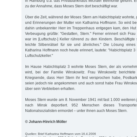
in Hamburg u.a. das Privatbankhaus Michael Belmonte geführt. E
zu der Annahme, dass Moses Stern dort beschäftigt war.
Über die Zeit, während der Moses Stern am Habichtsplatz wohnte, 
und Erinnerungen der Mutter von Katharina Hoffmann. So wird beri
dahin unbekannter Herr im Treppenhaus entgegen kam, den Hut lü
Verbeugung grüßte: "Gestatten, Stern." Ferner erinnert sich Frau
war im [Luftschutz-] Keller rührend zu den Kindern. Beschäftigte
leichte Silbenrätsel für sie und ähnliches." Die Lösung eines
Katharina Hoffmann noch heute erinnert, lautete: "Habichtsplatz 
Luftschutzkeller."
Im Hause Habichtsplatz 3 wohnte Moses Stern, der als vornehme
wird, bei der Familie Winskowitz. Frau Winskowitz berichtet
Kriegsende, dass Herr Stern ihr fest versprochen habe, Postkar
seien jedoch nie angekommen und auch sonst habe Frau Winskowi
über sein Verbleiben erhalten.
Moses Stern wurde am 8. November 1941 mit fast 1.000 weiteren
nach Minsk deportiert. 952 Menschen dieses Transpor
Nationalsozialisten ermordet – unter ihnen auch Moses Stern.
© Johann-Hinrich Möller
Quellen: Brief Katharina Hoffmann vom 16.4.2006