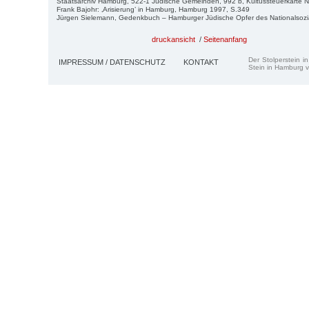
Staatsarchiv Hamburg, 522-1 Jüdische Gemeinden, 992 b, Kultussteuerkarte N
Frank Bajohr: ‚Arisierung’ in Hamburg, Hamburg 1997, S.349
Jürgen Sielemann, Gedenkbuch – Hamburger Jüdische Opfer des Nationalsoz
druckansicht
/
Seitenanfang
Der Stolperstein i
IMPRESSUM / DATENSCHUTZ
KONTAKT
Stein in Hamburg v