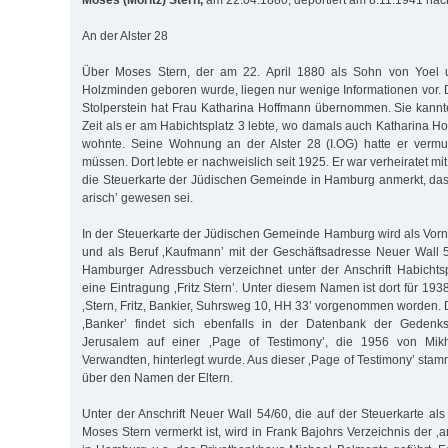
Moses (Moritz) Stern,
am 22.04.1880, deportiert am 8.11.1941 nac
An der Alster 28
Über Moses Stern, der am 22. April 1880 als Sohn von Yoel 
Holzminden geboren wurde, liegen nur wenige Informationen vor. D
Stolperstein hat Frau Katharina Hoffmann übernommen. Sie kann
Zeit als er am Habichtsplatz 3 lebte, wo damals auch Katharina Ho
wohnte. Seine Wohnung an der Alster 28 (I.OG) hatte er vermut
müssen. Dort lebte er nachweislich seit 1925. Er war verheiratet mi
die Steuerkarte der Jüdischen Gemeinde in Hamburg anmerkt, dass 
arisch’ gewesen sei.
In der Steuerkarte der Jüdischen Gemeinde Hamburg wird als Vorna
und als Beruf ‚Kaufmann’ mit der Geschäftsadresse Neuer Wall
Hamburger Adressbuch verzeichnet unter der Anschrift Habichts
eine Eintragung ‚Fritz Stern’. Unter diesem Namen ist dort für 19
‚Stern, Fritz, Bankier, Suhrsweg 10, HH 33’ vorgenommen worden.
‚Banker’ findet sich ebenfalls in der Datenbank der Gedenk
Jerusalem auf einer ‚Page of Testimony’, die 1956 von Mik
Verwandten, hinterlegt wurde. Aus dieser ‚Page of Testimony’ stam
über den Namen der Eltern.
Unter der Anschrift Neuer Wall 54/60, die auf der Steuerkarte al
Moses Stern vermerkt ist, wird in Frank Bajohrs Verzeichnis der ‚