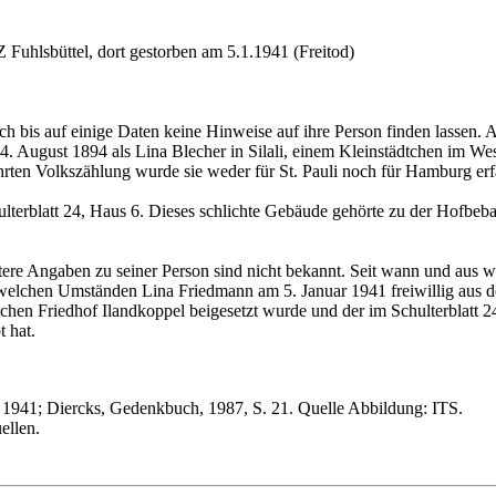
Z Fuhlsbüttel, dort gestorben am 5.1.1941 (Freitod)
h bis auf einige Daten keine Hinweise auf ihre Person finden lassen. A
 August 1894 als Lina Blecher in Silali, einem Kleinstädtchen im West
n Volkszählung wurde sie weder für St. Pauli noch für Hamburg erfa
hulterblatt 24, Haus 6. Dieses schlichte Gebäude gehörte zu der Hofbe
re Angaben zu seiner Person sind nicht bekannt. Seit wann und aus wel
 welchen Umständen Lina Friedmann am 5. Januar 1941 freiwillig aus d
chen Friedhof Ilandkoppel beigesetzt wurde und der im Schulterblatt 24
 hat.
 1941; Diercks, Gedenkbuch, 1987, S. 21. Quelle Abbildung: ITS.
ellen.