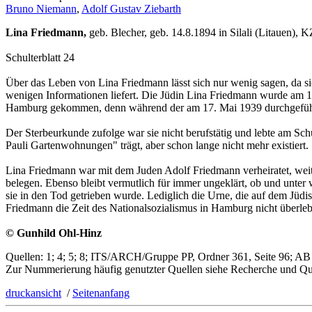
Bruno Niemann
,
Adolf Gustav Ziebarth
Lina Friedmann,
geb. Blecher, geb. 14.8.1894 in Silali (Litauen), K
Schulterblatt 24
Über das Leben von Lina Friedmann lässt sich nur wenig sagen, da sic
wenigen Informationen liefert. Die Jüdin Lina Friedmann wurde am 14.
Hamburg gekommen, denn während der am 17. Mai 1939 durchgeführte
Der Sterbeurkunde zufolge war sie nicht berufstätig und lebte am Sc
Pauli Gartenwohnungen" trägt, aber schon lange nicht mehr existiert.
Lina Friedmann war mit dem Juden Adolf Friedmann verheiratet, weite
belegen. Ebenso bleibt vermutlich für immer ungeklärt, ob und unter
sie in den Tod getrieben wurde. Lediglich die Urne, die auf dem Jüdis
Friedmann die Zeit des Nationalsozialismus in Hamburg nicht überlebt
© Gunhild Ohl-Hinz
Quellen: 1; 4; 5; 8; ITS/ARCH/Gruppe PP, Ordner 361, Seite 96; AB
Zur Nummerierung häufig genutzter Quellen siehe Recherche und Qu
druckansicht
/
Seitenanfang