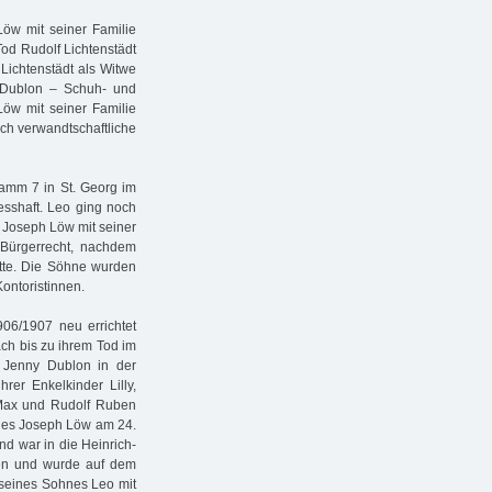
öw mit seiner Familie
od Rudolf Lichtenstädt
Lichtenstädt als Witwe
 Dublon – Schuh- und
 Löw mit seiner Familie
rch verwandtschaftliche
damm 7 in St. Georg im
esshaft. Leo ging noch
g Joseph Löw mit seiner
 Bürgerrecht, nachdem
atte. Die Söhne wurden
ontoristinnen.
06/1907 neu errichtet
ch bis zu ihrem Tod im
 Jenny Dublon in der
rer Enkelkinder Lilly,
 Max und Rudolf Ruben
nnes Joseph Löw am 24.
d war in die Heinrich-
en und wurde auf dem
t seines Sohnes Leo mit