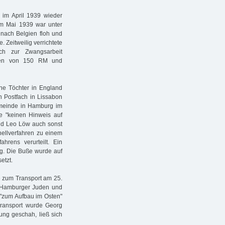
im April 1939 wieder
im Mai 1939 war unter
 nach Belgien floh und
 Zeitweilig verrichtete
ch zur Zwangsarbeit
men von 150 RM und
ine Töchter in England
n Postfach in Lissabon
emeinde in Hamburg im
fe "keinen Hinweis auf
 und Leo Löw auch sonst
nellverfahren zu einem
hrens verurteilt. Ein
lg. Die Buße wurde auf
etzt.
e zum Transport am 25.
n Hamburger Juden und
 "zum Aufbau im Osten"
Transport wurde Georg
tung geschah, ließ sich