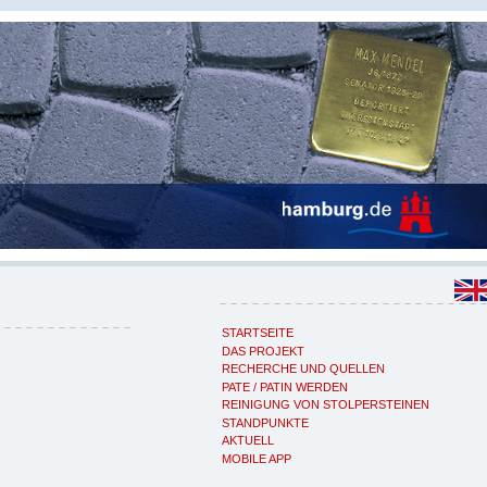
STARTSEITE
DAS PROJEKT
RECHERCHE UND QUELLEN
PATE / PATIN WERDEN
REINIGUNG VON STOLPERSTEINEN
STANDPUNKTE
AKTUELL
MOBILE APP