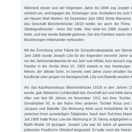
Während dieser und der folgenden Jahre bis 1889 zog Joseph L
vielfach um, wohingegen die Schwieger- bzw. Großeltern bis zum T
am Neuen Wall blieben. Ab Dezember Jahr 1881 führte Marianne 
das Geschäft Bleichenbrücke 16/18 weiter, wo auch die Firma
Stiefelgroßhandel - ihren Sitz hatte. Hier lebte bis 1886 Joseph
lebte, und hier wurde Babette geboren. Die drei Familien waren du
Beziehungen miteinander verbunden.
Mit der Errichtung einer Fabrik für Schaufensterplakate am Stein
Jahr 1888 wurde Joseph Löw für die folgenden vierzehn Jahre s
vor der Jahrhundertwende für ein Jahr zum Militär, kurz danach zo
Familie in die Große Allee 10. 1903 erwarb er das Hamburger
Melvin, der älteste Sohn, es bereits zwei Jahre zuvor erhalten h
Kaufleute oder gingen ins Bankgeschäft, Lilly und Babette wurden K
Als das Kaufmannshaus Bleichenbrücke 16/18 in den Jahren 19
wurde, gab Marianne Lichtenstädt das Geschäft auf und lebte dana
Alter von fast 90 Jahren im November 1911 bei ihrer Tochter
Grindelallee 50, in der Nähe ihrer anderen Tochter Rosa und ih
Jacques und Babette. Die Wohnung blieb auch Anlaufstelle für
zwischen ihren auswärtigen Tätigkeiten. Nach dem Tod ihres Ma
Juli 1908 hatte Rosa Löw die Wohnung in St. Georg aufgegeben un
Barth-Straße 10 gezogen. Joseph Löw war 66 Jahre alt geword
jüdischen Friedhof in Ohlsdorf beigesetzt. Er hatte noch die Heira