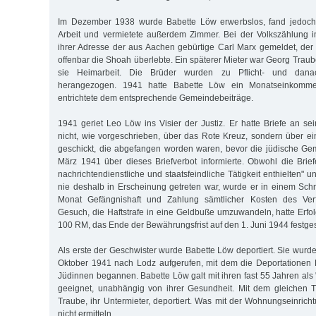
Im Dezember 1938 wurde Babette Löw erwerbslos, fand jedoch 
Arbeit und vermietete außerdem Zimmer. Bei der Volkszählung 
ihrer Adresse der aus Aachen gebürtige Carl Marx gemeldet, der
offenbar die Shoah überlebte. Ein späterer Mieter war Georg Traube.
sie Heimarbeit. Die Brüder wurden zu Pflicht- und dana
herangezogen. 1941 hatte Babette Löw ein Monatseinkom
entrichtete dem entsprechende Gemeindebeiträge.
1941 geriet Leo Löw ins Visier der Justiz. Er hatte Briefe an se
nicht, wie vorgeschrieben, über das Rote Kreuz, sondern über ei
geschickt, die abgefangen worden waren, bevor die jüdische G
März 1941 über dieses Briefverbot informierte. Obwohl die Brie
nachrichtendienstliche und staatsfeindliche Tätigkeit enthielten"
nie deshalb in Erscheinung getreten war, wurde er in einem Sch
Monat Gefängnishaft und Zahlung sämtlicher Kosten des Verfa
Gesuch, die Haftstrafe in eine Geldbuße umzuwandeln, hatte Erfo
100 RM, das Ende der Bewährungsfrist auf den 1. Juni 1944 festges
Als erste der Geschwister wurde Babette Löw deportiert. Sie wurd
Oktober 1941 nach Lodz aufgerufen, mit dem die Deportatione
Jüdinnen begannen. Babette Löw galt mit ihren fast 55 Jahren als
geeignet, unabhängig von ihrer Gesundheit. Mit dem gleichen 
Traube, ihr Untermieter, deportiert. Was mit der Wohnungseinrich
nicht ermitteln.