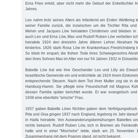
Erna Fries erlebt, aber nicht mehr die Geburt der Enkeltochter 
Jahres.
Leo nahm trotz seines Alters als Infanterist am Ersten Weltkrieg 
seiner Familie zurück, die inzwischen um die Töchter Rita un
Melvin und Jacques Löw heirateten Christinnen und blieben i
auch Leo und Erna Löw, Max und Rudolf Ruben Löw verließen schl
heiratete 1924 den dreizehn Jahre älteren Lehrer Abraham Ne
kinderlos. 1926 starb Rosa Löw im Krankenhaus Friedrichsberg i
So blieb ihr erspart, die frühen Tode ihres Schwiegersohns Ab
den ihres Sohnes Max im Alter von nur 54 Jahren 1932 in Düsseldor
Babette Löw trat wie ihre Geschwister Leo und Lilly als Erwac
Israelitische Gemeinde ein und entrichtete ab 1924 ihrem Einkomm
entsprechende Steuern. Nach dem Tod ihrer Mutter zog sie in
Hamburg-Hamm. Sie pflegte eine Freundschaft mit Magnus Kühl
dessen Familie später berichtet wurde. Er war evangelisch und 
1938 eine ebenfalls "arische" Frau.
1937 gaben Babette Löws Nichten gaben dem Verfolgungsdruck 
Rita und Gisa gingen 1937 nach England, Ingeborg im Jahr darauf 
in Haifa heiratete. Von Auswanderungsbemühungen Babettes und 
nichts bekannt. Rudolf Ruben Löw, sich in Bremen als Feinkost
hatte und in einer "Mischehe" lebte, starb am 25. November 
Zusammenhang mit dem Pogrom stand, ist nicht bekannt.