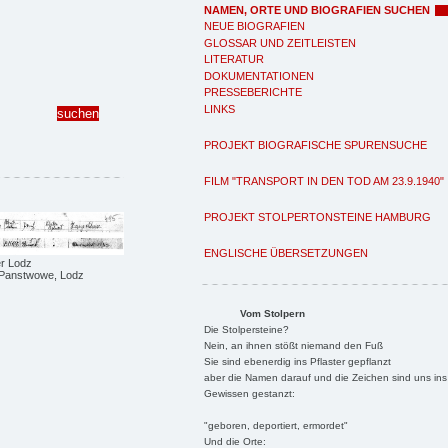
NAMEN, ORTE UND BIOGRAFIEN SUCHEN
NEUE BIOGRAFIEN
GLOSSAR UND ZEITLEISTEN
LITERATUR
DOKUMENTATIONEN
PRESSEBERICHTE
LINKS
PROJEKT BIOGRAFISCHE SPURENSUCHE
FILM "TRANSPORT IN DEN TOD AM 23.9.1940"
PROJEKT STOLPERTONSTEINE HAMBURG
ENGLISCHE ÜBERSETZUNGEN
er Lodz
 Panstwowe, Lodz
Vom Stolpern
Die Stolpersteine?
Nein, an ihnen stößt niemand den Fuß
Sie sind ebenerdig ins Pflaster gepflanzt
aber die Namen darauf und die Zeichen sind uns ins
Gewissen gestanzt:
"geboren, deportiert, ermordet"
Und die Orte: