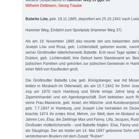
Weitere Stolpersteine in
Hammer Weg 33 ggü. 36
:
Wilhelm Dettmann
,
Georg Traube
Babette Löw,
geb. 19.11.1885, deportiert am 25.10.1941 nach Lod
Hammer Weg, Einfahrt zum Sportplatz (Hammer Weg 37)
Als am 19. November 1885 das neunte der uns bekannten zehn
Joseph Löw und Rosa, geb. Lichtenstädt, geboren wurde, nannt
seiner Großmutter väterlicherseits Babette. Erst neun Tage später 
Dublon, geb. Lichtenstädt, ihre Geburt beim Standesamt an. Be
jüdischen Familien und gehörten zur jüdischen Gemeinde in Ham
einer Welt von Kaufleuten groß.
Die Großmutter Babette Löw, geb. Königsberger, war mit Moses
lebten in Mosbach im Odenwald, als am 15.7.1842 ihr Sohn Jos
zog um 1870 nach Hamburg und führte einige Jahre lang 
Zigarrenhandel und ein Agenturgeschäft. Dort betrieben auch R
seine Frau Marianne, geb. Israel, ein Wäsche- und Aussteuergesch
geb. 7.7.1847 in Hamburg, und Joseph Löw heirateten im Dez
brachte 1874 ihr erstes Kind, Melvin, zur Welt, dem im Abstand v
Jahren Leo, Elsa, die Zwillinge Max und Fanny, Lilly, Jacques, Ru
Großvater mütterlicherseits - und Babette folgten. Elsa, Fanny und
als Säuglinge. Der als letzter am 14. Mai 1887 geborene Sohn er
verstorbenen Bruders mit dem Zusatz "Ruben".