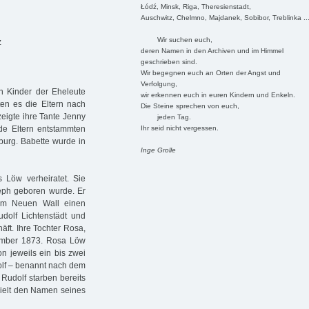
Łódź, Minsk, Riga, Theresienstadt,
Auschwitz, Chelmno, Majdanek, Sobibor, Treblinka ..
Wir suchen euch,
z
deren Namen in den Archiven und im Himmel
geschrieben sind.
Wir begegnen euch an Orten der Angst und
Verfolgung,
 Kinder der Eheleute
wir erkennen euch in euren Kindern und Enkeln.
en es die Eltern nach
Die Steine sprechen von euch,
zeigte ihre Tante Jenny
jeden Tag.
Ihr seid nicht vergessen.
ide Eltern entstammten
burg. Babette wurde in
Inge Grolle
 Löw verheiratet. Sie
eph geboren wurde. Er
am Neuen Wall einen
udolf Lichtenstädt und
äft. Ihre Tochter Rosa,
ember 1873. Rosa Löw
on jeweils ein bis zwei
dolf – benannt nach dem
 Rudolf starben bereits
hielt den Namen seines