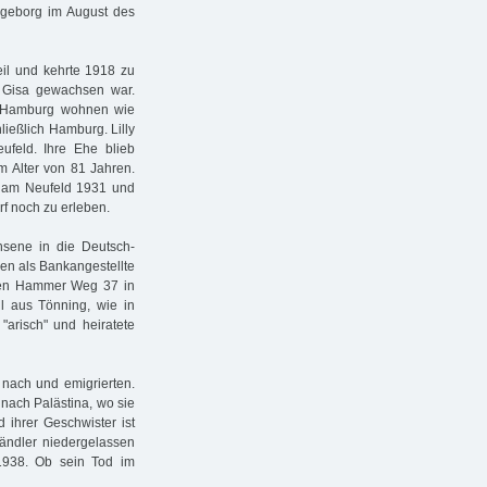
Ingeborg im August des
teil und kehrte 1918 zu
d Gisa gewachsen war.
n Hamburg wohnen wie
ießlich Hamburg. Lilly
ufeld. Ihre Ehe blieb
m Alter von 81 Jahren.
raham Neufeld 1931 und
f noch zu erleben.
hsene in die Deutsch-
en als Bankangestellte
 den Hammer Weg 37 in
 aus Tönning, wie in
"arisch" und heiratete
nach und emigrierten.
nach Palästina, wo sie
ihrer Geschwister ist
händler niedergelassen
1938. Ob sein Tod im