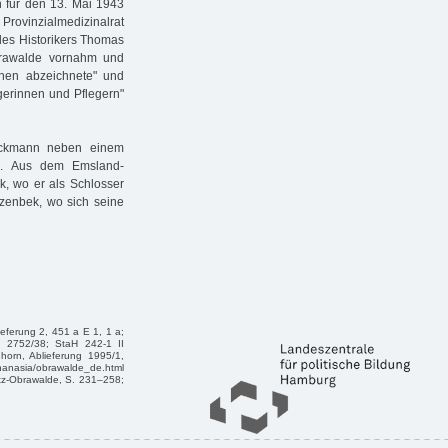
n für den 13. Mai 1943
 Provinzialmedizinalrat
des Historikers Thomas
Obrawalde vornahm und
hen abzeichnete" und
egerinnen und Pflegern"
Beckmann neben einem
fe. Aus dem Emsland-
, wo er als Schlosser
rzenbek, wo sich seine
eferung 2, 451 a E 1, 1 a;
d 2752/38; StaH 242-1 II
horn, Ablieferung 1995/1,
asia/obrawalde_de.html
itz-Obrawalde, S. 231–258;