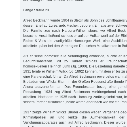
der Tötungsanstalt Meseritz-Obrawalde
Lange Straße 23
Alfred Beckmann wurde 1904 in Stettin als Sohn des Schiffbauer
dessen Ehefrau Luise, geb. Fischer, geboren. Er hatte zwei Schwe
Die Familie zog nach Harburg-Wilhelmsburg, wo Alfred Beck
besuchte. Anschließend schloss er auf der Vulkanwerft auf der Elb
Blohm & Voss die zweitgrößte Hamburger Werft, eine Ausbildu
arbeitete später bei den Vereinigten Deutschen Metallwerken in Ba
Als er seine homosexuelle Veranlagung entdeckte, suchte er K
Bedürfnisanstalten. Mit 25 Jahren schloss er Freundschaf
homosexuellen Heinrich Luhk (Jg. 1900). Die Beziehung dauerte 
1931 lernte er Wilhelm Wilck (Jg. 1892) kennen, mit dem er bis zu
eine Partnerschaft führte. Da Alfred Beckmann erwerbslos war, n
Brotladen von Wilcks Eltern in der Großen Roosenstraße (heute 
Altona auszuhelfen, an. Das Freundespaar bezog eine ge
Pinnasberg. 1934 zog Alfred Beckmann vorübergehend nach
arbeiten. Nachdem er 1935 nach Hamburg zurückgekehrt war, leb
seinem Partner zusammen, beide waren aber nach wie vor ein Paar
1937 zeigte Wilhelm Wilcks Bruder diesen wegen Vergehens geg
Kriminalpolizei an und lenkte die Aufmerksamkeit d
Verfolgungsapparates auch auf Alfred Beckmann. Dieser wurde