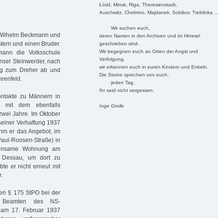
Łódź, Minsk, Riga, Theresienstadt,
Auschwitz, Chelmno, Majdanek, Sobibor, Treblinka ..
Wir suchen euch,
s Wilhelm Beckmann und
deren Namen in den Archiven und im Himmel
stern und einen Bruder.
geschrieben sind.
Wir begegnen euch an Orten der Angst und
mann die Volksschule
Verfolgung,
insel Steinwerder, nach
wir erkennen euch in euren Kindern und Enkeln.
ng zum Dreher ab und
Die Steine sprechen von euch,
hrenfeld.
jeden Tag.
Ihr seid nicht vergessen.
ontakte zu Männern in
t mit dem ebenfalls
Inge Grolle
zwei Jahre. Im Oktober
 seiner Verhaftung 1937
ahm er das Angebot, im
Paul-Roosen-Straße) in
meinsame Wohnung am
 Dessau, um dort zu
te er nicht erneut mit
.
en § 175 StPO bei der
er Beamten des NS-
 am 17. Februar 1937