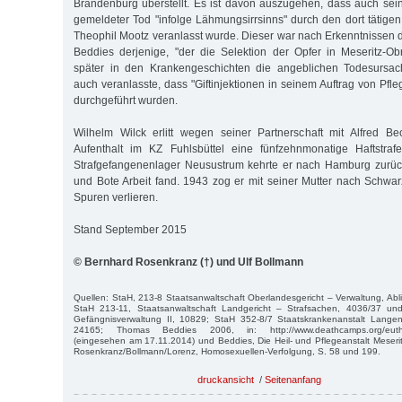
Brandenburg überstellt. Es ist davon auszugehen, dass auch sei
gemeldeter Tod "infolge Lähmungsirrsinns" durch den dort tätigen
Theophil Mootz veranlasst wurde. Dieser war nach Erkenntnissen 
Beddies derjenige, "der die Selektion der Opfer in Meseritz-
später in den Krankengeschichten die angeblichen Todesursac
auch veranlasste, dass "Giftinjektionen in seinem Auftrag von Pfl
durchgeführt wurden.
Wilhelm Wilck erlitt wegen seiner Partnerschaft mit Alfred 
Aufenthalt im KZ Fuhlsbüttel eine fünfzehnmonatige Haftstra
Strafgefangenenlager Neusustrum kehrte er nach Hamburg zurück
und Bote Arbeit fand. 1943 zog er mit seiner Mutter nach Schwa
Spuren verlieren.
Stand September 2015
© Bernhard Rosenkranz (†) und Ulf Bollmann
Quellen: StaH, 213-8 Staatsanwaltschaft Oberlandesgericht – Verwaltung, Abli
StaH 213-11, Staatsanwaltschaft Landgericht – Strafsachen, 4036/37 un
Gefängnisverwaltung II, 10829; StaH 352-8/7 Staatskrankenanstalt Langen
24165; Thomas Beddies 2006, in: http://www.deathcamps.org/euthan
(eingesehen am 17.11.2014) und Beddies, Die Heil- und Pflegeanstalt Meser
Rosenkranz/Bollmann/Lorenz, Homosexuellen-Verfolgung, S. 58 und 199.
druckansicht
/
Seitenanfang