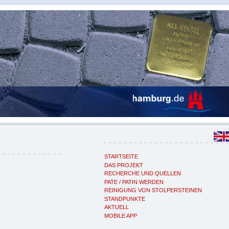
STARTSEITE
DAS PROJEKT
RECHERCHE UND QUELLEN
PATE / PATIN WERDEN
REINIGUNG VON STOLPERSTEINEN
STANDPUNKTE
AKTUELL
MOBILE APP