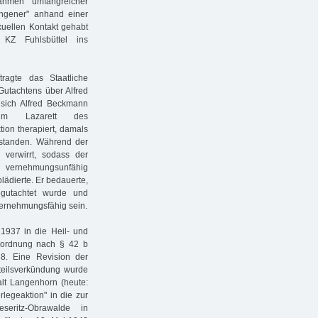
ahmen umfangreicher
fangener" anhand einer
xuellen Kontakt gehabt
Z Fuhlsbüttel ins
ragte das Staatliche
Gutachtens über Alfred
 sich Alfred Beckmann
 im Lazarett des
tion therapiert, damals
 standen. Während der
erwirrt, sodass der
 vernehmungsunfähig
plädierte. Er bedauerte,
gutachtet wurde und
vernehmungsfähig sein.
 1937 in die Heil- und
nordnung nach § 42 b
8. Eine Revision der
rteilsverkündung wurde
alt Langenhorn (heute:
legeaktion" in die zur
eseritz-Obrawalde in