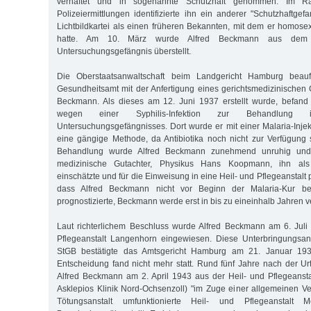
verhaftet und in sogenannte Schutzhaft genommen. Im R
Polizeiermittlungen identifizierte ihn ein anderer "Schutzhaftge
Lichtbildkartei als einen früheren Bekannten, mit dem er homose
hatte. Am 10. März wurde Alfred Beckmann aus dem K
Untersuchungsgefängnis überstellt.
Die Oberstaatsanwaltschaft beim Landgericht Hamburg beauft
Gesundheitsamt mit der Anfertigung eines gerichtsmedizinischen 
Beckmann. Als dieses am 12. Juni 1937 erstellt wurde, befand
wegen einer Syphilis-Infektion zur Behandlung
Untersuchungsgefängnisses. Dort wurde er mit einer Malaria-Injek
eine gängige Methode, da Antibiotika noch nicht zur Verfügung
Behandlung wurde Alfred Beckmann zunehmend unruhig und v
medizinische Gutachter, Physikus Hans Koopmann, ihn als
einschätzte und für die Einweisung in eine Heil- und Pflegeanstalt 
dass Alfred Beckmann nicht vor Beginn der Malaria-Kur be
prognostizierte, Beckmann werde erst in bis zu eineinhalb Jahren 
Laut richterlichem Beschluss wurde Alfred Beckmann am 6. Juli
Pflegeanstalt Langenhorn eingewiesen. Diese Unterbringungsa
StGB bestätigte das Amtsgericht Hamburg am 21. Januar 193
Entscheidung fand nicht mehr statt. Rund fünf Jahre nach der U
Alfred Beckmann am 2. April 1943 aus der Heil- und Pflegeanst
Asklepios Klinik Nord-Ochsenzoll) "im Zuge einer allgemeinen Ver
Tötungsanstalt umfunktionierte Heil- und Pflegeanstalt M