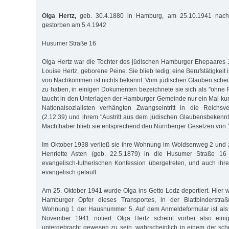
Olga Hertz,
geb. 30.4.1880 in Hamburg, am 25.10.1941 nach L
gestorben am 5.4.1942
Husumer Straße 16
Olga Hertz war die Tochter des jüdischen Hamburger Ehepaares 
Louise Hertz, geborene Peine. Sie blieb ledig; eine Berufstätigkeit
von Nachkommen ist nichts bekannt. Vom jüdischen Glauben schei
zu haben, in einigen Dokumenten bezeichnete sie sich als "ohne 
taucht in den Unterlagen der Hamburger Gemeinde nur ein Mal kur
Nationalsozialisten verhängten Zwangseintritt in die Reichs
(2.12.39) und ihrem "Austritt aus dem jüdischen Glaubensbekenntn
Machthaber blieb sie entsprechend den Nürnberger Gesetzen von 1
Im Oktober 1938 verließ sie ihre Wohnung im Woldsenweg 2 und 
Henriette Asten (geb. 22.5.1879) in die Husumer Straße 16 I
evangelisch-lutherischen Konfession übergetreten, und auch ih
evangelisch ge­tauft.
Am 25. Oktober 1941 wurde Olga ins Getto Lodz deportiert. Hier w
Hamburger Opfer dieses Transportes, in der Blattbinderstraße
Wohnung 1 der Hausnummer 5. Auf dem Anmeldeformular ist als
November 1941 notiert. Olga Hertz scheint vorher also ei
untergebracht gewesen zu sein, wahrscheinlich in einem der schr