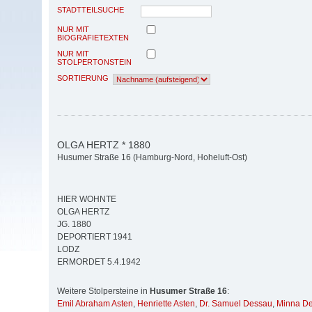
STADTTEILSUCHE
NUR MIT
BIOGRAFIETEXTEN
NUR MIT
STOLPERTONSTEIN
SORTIERUNG
OLGA HERTZ * 1880
Husumer Straße 16 (Hamburg-Nord, Hoheluft-Ost)
HIER WOHNTE
OLGA HERTZ
JG. 1880
DEPORTIERT 1941
LODZ
ERMORDET 5.4.1942
Weitere Stolpersteine in
Husumer Straße 16
:
Emil Abraham Asten
,
Henriette Asten
,
Dr. Samuel Dessau
,
Minna D