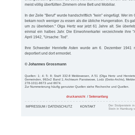
meist völlig überfüllten Zimmern ohne Bett und Mobiliar.
In der Zeile "Beruf" wurde handschriftlich "kein" eingefügt. Wer im 
bekam noch weniger zu essen als die übliche Hungerration. Es galt
um zu überleben." Olga Hertz war jetzt 61 Jahre alt. Sie überle
einmal ein halbes Jahr. Die Einwohnerkartei verzeichnete ihre 
April 1942, "Ursache: Tod".
Ihre Schwester Henriette Asten wurde am 6. Dezember 1941 n
deportiert und dort ermordet.
© Johannes Grossmann
Quellen: 1; 4; 5; 8; StaH 332-8 Meldewesen, A 51 (Olga Hertz und Henriett
Gemeinden, 992e2 Band 1; Archiwum Panstwowe, Lodz (Getto-Archiv), Meldere
278-1011-8673 und 8674.
Zur Nummerierung häufig genutzter Quellen siehe Recherche und Quellen.
druckansicht
/
Seitenanfang
Der Stolperstein i
IMPRESSUM / DATENSCHUTZ
KONTAKT
Stein in Hamburg v