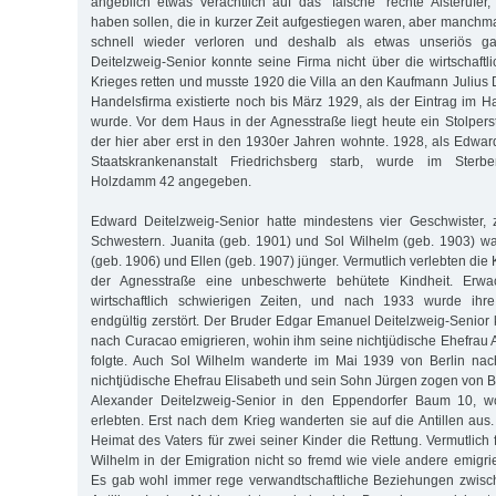
angeblich etwas verächtlich auf das "falsche" rechte Alsterufe
haben sollen, die in kurzer Zeit aufgestiegen waren, aber manchm
schnell wieder verloren und deshalb als etwas unseriös ga
Deitelzweig-Senior konnte seine Firma nicht über die wirtschaftl
Krieges retten und musste 1920 die Villa an den Kaufmann Julius 
Handels­firma existierte noch bis März 1929, als der Eintrag im H
wurde. Vor dem Haus in der Agnesstraße liegt heute ein Stolperst
der hier aber erst in den 1930er Jahren wohnte. 1928, als Edwa
Staatskrankenanstalt Friedrichsberg starb, wurde im Sterbe
Holzdamm 42 an­gegeben.
Edward Deitelzweig-Senior hatte mindestens vier Geschwister,
Schwestern. Juanita (geb. 1901) und Sol Wilhelm (geb. 1903) war
(geb. 1906) und Ellen (geb. 1907) jünger. Vermutlich verlebten die 
der Agnesstraße eine unbeschwerte behütete Kindheit. Erw
wirtschaftlich schwierigen Zeiten, und nach 1933 wurde ihre
endgültig zerstört. Der Bruder Edgar Emanuel Deitelzweig-Senior
nach Curacao emigrieren, wohin ihm seine nichtjüdische Ehefrau
folgte. Auch Sol Wilhelm wanderte im Mai 1939 von Berlin na
nichtjüdische Ehefrau Elisabeth und sein Sohn Jürgen zogen von 
Alexander Deitelzweig-Senior in den Eppendorfer Baum 10, w
erlebten. Erst nach dem Krieg wanderten sie auf die Antillen aus
Heimat des Vaters für zwei seiner Kinder die Rettung. Vermutlich
Wilhelm in der Emigration nicht so fremd wie viele andere emigr
Es gab wohl immer rege verwandtschaftliche Beziehungen zwis