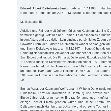
Edward Albert Deitelzweig-Senior,
geb. am 4.7.1905 in Hamburg
Niederlande, deportiert am 23.7.1943 aus den Niederlanden nach 
Moltkestraße 45
Aufstieg und Fall der weltläufigen jüdischen Kaufmannsfamilie De
vermutlich genug Stoff für einen Roman. Leider finden sich nur w
in den Akten, und es existiert kein einziges persönliches Zeugnis e
Edwards Eltern, der jüdische Kaufmann Alexander Senior (geb. am
und Emma Deitelzweig (geb. am 8.12.1867 in Bogotá) heirateten
Hamburg standesamtlich. Alexander war Inhaber der Firma Senior &
Suc. Export und Import. Die Firma W. Deitelzweig Exportgeschäft h
Tod seines künftigen Schwiegervaters im September 1897 übern
Namen weitergeführt. Im Adressbuch von 1898 war als Firmensit
angegeben, 1905 dann Große Reichenstraße 49/51. Das Lager be
1915 war der Firmensitz der Handelsfirma in der Ferdinandstraße 
10.
Emmas Vater, der Kaufmann Wolf, genannt Wilhelm Deitelzweig (g
Hildesheim. Er wurde Kaufmann in Hamburg und erwarb hier 1
Einige Jahre lebte er mit seiner Ehefrau Johanna, geb. Kaufmann,
einzige Tochter Emma geboren wurde und seine Ehefrau ver
Deitelzweig nach Hamburg zurückkehrte und ob seine Tochter ihn 