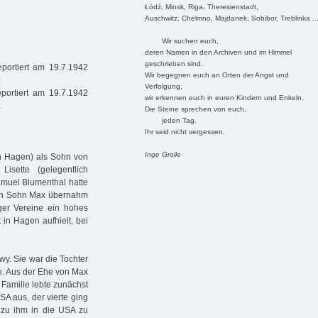
Łódź, Minsk, Riga, Theresienstadt,
Auschwitz, Chelmno, Majdanek, Sobibor, Treblinka ..
Wir suchen euch,
deren Namen in den Archiven und im Himmel
geschrieben sind.
portiert am 19.7.1942
Wir begegnen euch an Orten der Angst und
z
Verfolgung,
portiert am 19.7.1942
wir erkennen euch in euren Kindern und Enkeln.
z
Die Steine sprechen von euch,
jeden Tag.
Ihr seid nicht vergessen.
Inge Grolle
on Hagen) als Sohn von
isette (gelegentlich
Samuel Blumenthal hatte
Sein Sohn Max übernahm
er Vereine ein hohes
t in Hagen aufhielt, bei
wy. Sie war die Tochter
ße. Aus der Ehe von Max
 Familie lebte zunächst
SA aus, der vierte ging
, zu ihm in die USA zu