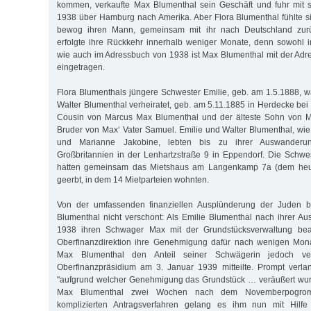
kommen, verkaufte Max Blumenthal sein Geschäft und fuhr mit s
1938 über Hamburg nach Amerika. Aber Flora Blumenthal fühlte si
bewog ihren Mann, gemeinsam mit ihr nach Deutschland zurü
erfolgte ihre Rückkehr innerhalb weniger Monate, denn sowohl 
wie auch im Adressbuch von 1938 ist Max Blumenthal mit der Adr
eingetragen.
Flora Blumenthals jüngere Schwester Emilie, geb. am 1.5.1888, w
Walter Blumenthal verheiratet, geb. am 5.11.1885 in Herdecke bei
Cousin von Marcus Max Blumenthal und der älteste Sohn von M
Bruder von Max‘ Vater Samuel. Emilie und Walter Blumenthal, wie 
und Marianne Jakobine, lebten bis zu ihrer Auswanderu
Großbritannien in der Lenhartzstraße 9 in Eppendorf. Die Schwe
hatten gemeinsam das Mietshaus am Langenkamp 7a (dem heu
geerbt, in dem 14 Mietparteien wohnten.
Von der umfassenden finanziellen Ausplünderung der Juden bl
Blumenthal nicht verschont: Als Emilie Blumenthal nach ihrer 
1938 ihren Schwager Max mit der Grundstücksverwaltung beauf
Oberfinanzdirektion ihre Genehmigung dafür nach wenigen Mona
Max Blumenthal den Anteil seiner Schwägerin jedoch ve
Oberfinanzpräsidium am 3. Januar 1939 mitteilte. Prompt verla
"aufgrund welcher Genehmigung das Grundstück … veräußert wurd
Max Blumenthal zwei Wochen nach dem Novemberpogrom 
komplizierten Antragsverfahren gelang es ihm nun mit Hilfe