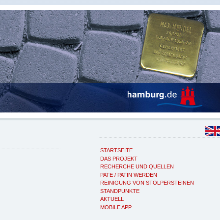
STARTSEITE
DAS PROJEKT
RECHERCHE UND QUELLEN
PATE / PATIN WERDEN
REINIGUNG VON STOLPERSTEINEN
STANDPUNKTE
AKTUELL
MOBILE APP