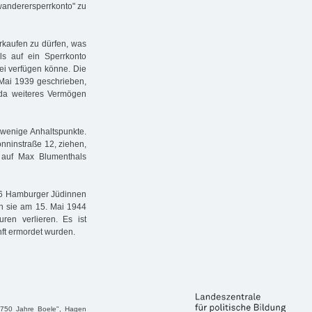
wanderersperrkonto" zu
rkaufen zu dürfen, was
ls auf ein Sperrkonto
rei verfügen könne. Die
 Mai 1939 geschrieben,
da weiteres Vermögen
wenige Anhaltspunkte.
onninstraße 12, ziehen,
" auf Max Blumenthals
926 Hamburger Jüdinnen
en sie am 15. Mai 1944
uren verlieren. Es ist
ft ermordet wurden.
 "750 Jahre Boele", Hagen