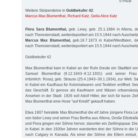
© Privat
Weitere Stolpersteine in
Goldbekufer 42
:
Marcus Max Blumenthal
,
Richard Katz
,
Gella Alice Katz
Flora Sara Blumenthal,
geb. Lewy, geb. 25.1.1884 in Altona, de
nach Theresienstadt, weiterdeportiert am 15.5.1944 nach Auschwit
Marcus Max Blumenthal,
geb.18.7.1873 in Kabel/Westfalen, de
nach Theresienstadt, weiterdeportiert am 15.5.1944 nach Auschwit
Goldbekufer 42
Max Blumenthal kam in Kabel an der Ruhr (heute ein Stadtteil v
Samuel Blumenthal (9.12.1843–9.12.1931) und seiner Frau L
irrtümlich: Rosa), geb. Strauss (25.4.1943–30.1.1934), zur Welt. 
in Kabel ein Kaufhaus für Kolonialwaren und Textilien eröffnet. 
das Geschäft. Er genoss als Kaufmann und Mäzen ortsansässig
Ansehen in der Stadt. 1926 soll Adolf Hitler, der sich für kurze Zei
Max Blumenthal eine Hose "auf Kredit" gekauft haben.
Etwa 1907 heiratete Max Blumenthal die elf Jahre jüngere Flora Le
von Isidor Lewy und seiner Frau Bertha aus Altona, Große Elbstra
und Flora gingen vier Söhne hervor, darunter ein Zwillingspaar. Die
in Kabel. In den 1930er Jahren wanderten drei der Söhne in die U
nach Calgary in Kanada. Als einer der Söhne die Eltern einlud