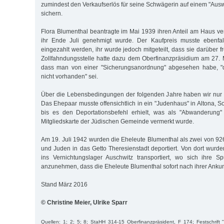
zumindest den Verkaufserlös für seine Schwägerin auf einem "Aus
sichern.
Flora Blumenthal beantragte im Mai 1939 ihren Anteil am Haus ve
ihr Ende Juli genehmigt wurde. Der Kaufpreis musste ebenfal
eingezahlt werden, ihr wurde jedoch mitgeteilt, dass sie darüber f
Zollfahndungsstelle hatte dazu dem Oberfinanzpräsidium am 27.
dass man von einer "Sicherungsanordnung" abgesehen habe, "
nicht vorhanden" sei.
Über die Lebensbedingungen der folgenden Jahre haben wir nur 
Das Ehepaar musste offensichtlich in ein "Judenhaus" in Altona, S
bis es den Deportationsbefehl erhielt, was als "Abwanderung
Mitgliedskarte der Jüdischen Gemeinde vermerkt wurde.
Am 19. Juli 1942 wurden die Eheleute Blumenthal als zwei von 
und Juden in das Getto Theresienstadt deportiert. Von dort wurd
ins Vernichtungslager Auschwitz transportiert, wo sich ihre Sp
anzunehmen, dass die Eheleute Blumenthal sofort nach ihrer Ankun
Stand März 2016
© Christine Meier, Ulrike Sparr
Quellen: 1; 2; 5; 8; StaHH 314-15 Oberfinanzpräsident, F 174; Festschrift