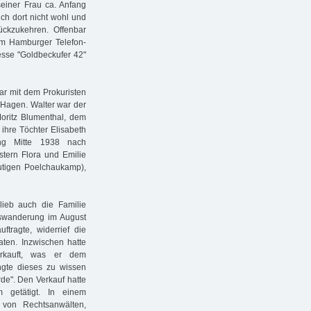
einer Frau ca. Anfang
ch dort nicht wohl und
ckzukehren. Offenbar
im Hamburger Telefon-
esse "Goldbeckufer 42"
ar mit dem Prokuristen
 Hagen. Walter war der
oritz Blumenthal, dem
ihre Töchter Elisabeth
ng Mitte 1938 nach
stern Flora und Emilie
tigen Poelchaukamp),
ieb auch die Familie
Auswanderung im August
tragte, widerrief die
ten. Inzwischen hatte
rkauft, was er dem
ngte dieses zu wissen
e". Den Verkauf hatte
getätigt. In einem
 von Rechtsanwälten,