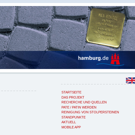
STARTSEITE
DAS PROJEKT
RECHERCHE UND QUELLEN
PATE / PATIN WERDEN
REINIGUNG VON STOLPERSTEINEN
STANDPUNKTE
AKTUELL
MOBILE APP