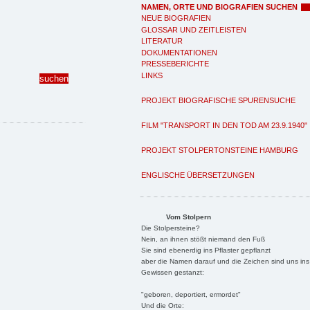
NAMEN, ORTE UND BIOGRAFIEN SUCHEN
NEUE BIOGRAFIEN
GLOSSAR UND ZEITLEISTEN
LITERATUR
DOKUMENTATIONEN
PRESSEBERICHTE
LINKS
PROJEKT BIOGRAFISCHE SPURENSUCHE
FILM "TRANSPORT IN DEN TOD AM 23.9.1940"
PROJEKT STOLPERTONSTEINE HAMBURG
ENGLISCHE ÜBERSETZUNGEN
Vom Stolpern
Die Stolpersteine?
Nein, an ihnen stößt niemand den Fuß
Sie sind ebenerdig ins Pflaster gepflanzt
aber die Namen darauf und die Zeichen sind uns ins
Gewissen gestanzt:
"geboren, deportiert, ermordet"
Und die Orte: