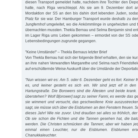
diesen Transport gemeldet hatte, nachdem ihre Tochter den Depor
hatte, nach Riga verschleppt. Als sie am 9. Dezember dort a
Mordaktion der SS an den bis dahin dort lebenden Juden, soda
Platz für sie war. Der Hamburger Transport wurde deshalb zu d
Jungfernhof umgeleitet, wo die Ankömmlinge in ungeheizten und 
übernachten mussten. Thekla Bernau und Selma Benjamin sind ent
im Lager Riga ums Leben gekommen – ermordet von der SS oder
Lebensbedingungen zugrunde gegangen.
"Keine Umstände!" – Thekla Bernaus letzter Brief
Von Thekla Bernau hat sich der folgende Brief erhalten, den sie kur
an ihre nahen Verwandten Margarethe und Selma nach Friendsfield
auf erschütternde Weise Auskunft über die Umstände der Deportatio
"Nun wissen wir es: Am 5. oder 6. Dezember geht es fort. Keiner f
es, und keiner gesteht es sich ein. Wir sind jetzt elf in de
Hartungstraße. Die Borowers sind die Ältesten und beide krank
überstehen? Wolf B[orower] sagt zu seiner Fanni, es werde das 
sie wimmert und versucht, das geschwollene Knie auszustrecken,
sagt, sie müsse sich über die Eisblumen an den Fenstern freuen. 
dieses Jahr! Wie nie zuvor. Und draußen sei alles so fröhlich, der
Ob sie schon die Fichten und die Tannen gesehen hat, die bald
werden. Die Christen schmücken die Tannen; aber wir haben jet
einmal einen Leuchter, nur die Eisblumen. Eisblumen er
Chanukkaleuchter.