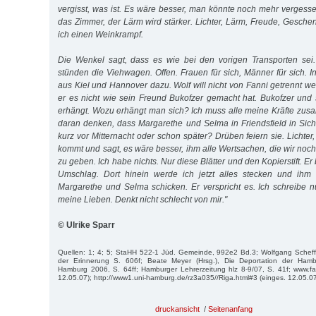
vergisst, was ist. Es wäre besser, man könnte noch mehr verges
das Zimmer, der Lärm wird stärker. Lichter, Lärm, Freude, Ges
ich einen Weinkrampf.
Die Wenkel sagt, dass es wie bei den vorigen Transporten sei
stünden die Viehwagen. Offen. Frauen für sich, Männer für sich.
aus Kiel und Hannover dazu. Wolf will nicht von Fanni getrennt w
er es nicht wie sein Freund Bukofzer gemacht hat. Bukofzer und
erhängt. Wozu erhängt man sich? Ich muss alle meine Kräfte z
daran denken, dass Margarethe und Selma in Friendsfield in Sicher
kurz vor Mitternacht oder schon später? Drüben feiern sie. Licht
kommt und sagt, es wäre besser, ihm alle Wertsachen, die wir noc
zu geben. Ich habe nichts. Nur diese Blätter und den Kopierstift. Er
Umschlag. Dort hinein werde ich jetzt alles stecken und ihm
Margarethe und Selma schicken. Er verspricht es. Ich schreibe n
meine Lieben. Denkt nicht schlecht von mir."
© Ulrike Sparr
Quellen: 1; 4; 5; StaHH 522-1 Jüd. Gemeinde, 992e2 Bd.3; Wolfgang Scheffl
der Erinnerung S. 606f; Beate Meyer (Hrsg.), Die Deportation der Ha
Hamburg 2006, S. 64ff; Hamburger Lehrerzeitung hlz 8-9/07, S. 41f; www.f
12.05.07); http://www1.uni-hamburg.de/rz3a035//Riga.html#3 (einges. 12.05.07
druckansicht
/
Seitenanfang