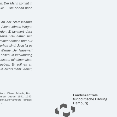
sen. Der Mann kommt in
chenke … Am Abend habe
. An der Sternschanze
 In Altona kämen Wagen
erden. Er jammert, dass
 seine Frau haben sich
usammennehmen und nur
heit sind. Jetzt ist es
er, Wärme. Der Hauswart
h hätten, in Verwahrung
 besorgt mir einen alten
 geben. Er soll es an
un nichts mehr. Adieu,
er u. Diana Schulle, Buch
mburger Juden 1941–1945,
asena.de/hamburg (einges.
).