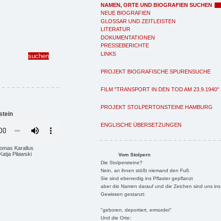
NAMEN, ORTE UND BIOGRAFIEN SUCHEN
NEUE BIOGRAFIEN
GLOSSAR UND ZEITLEISTEN
LITERATUR
DOKUMENTATIONEN
PRESSEBERICHTE
LINKS
PROJEKT BIOGRAFISCHE SPURENSUCHE
FILM "TRANSPORT IN DEN TOD AM 23.9.1940"
PROJEKT STOLPERTONSTEINE HAMBURG
stein
ENGLISCHE ÜBERSETZUNGEN
homas Karallus
Katja Pilawski
Vom Stolpern
Die Stolpersteine?
Nein, an ihnen stößt niemand den Fuß
Sie sind ebenerdig ins Pflaster gepflanzt
aber die Namen darauf und die Zeichen sind uns ins
Gewissen gestanzt:
"geboren, deportiert, ermordet"
Und die Orte: