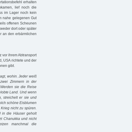
tationsbefehl erhalten
nkamen, lief noch die
ss im Lager noch kein
em nahe gelegenen Gut
teils offenen Scheunen
weder dort oder später
 an den erbärmlichen
z vor ihrem Abtransport
, USA richtete und der
nen gibt.
ragt, wohin. Jeder weiß
n zwei Zimmern in der
. Werden sie die Reise
gelobte Land. Und wenn
 streichelt er sie und
Solch schöne Eisblumen
 Krieg nicht zu spüren.
 in die Häuser geholt
zt Chanukka und nicht
setzen manchmal die