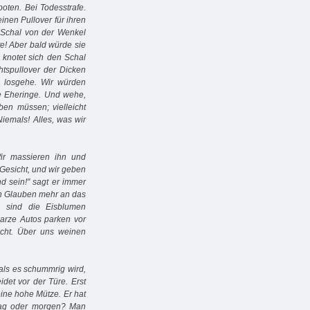
boten. Bei Todesstrafe.
inen Pullover für ihren
 Schal von der Wenkel
e! Aber bald würde sie
 knotet sich den Schal
htspullover der Dicken
he losgehe. Wir würden
e Eheringe. Und wehe,
en müssen; vielleicht
iemals! Alles, was wir
ir massieren ihn und
m Gesicht, und wir geben
d sein!" sagt er immer
nen Glauben mehr an das
 sind die Eisblumen
arze Autos parken vor
acht. Über uns weinen
als es schummrig wird,
idet vor der Türe. Erst
eine hohe Mütze. Er hat
stag oder morgen? Man