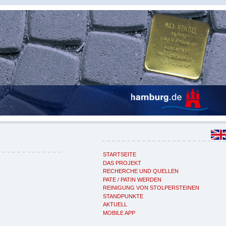
STARTSEITE
DAS PROJEKT
RECHERCHE UND QUELLEN
PATE / PATIN WERDEN
REINIGUNG VON STOLPERSTEINEN
STANDPUNKTE
AKTUELL
MOBILE APP