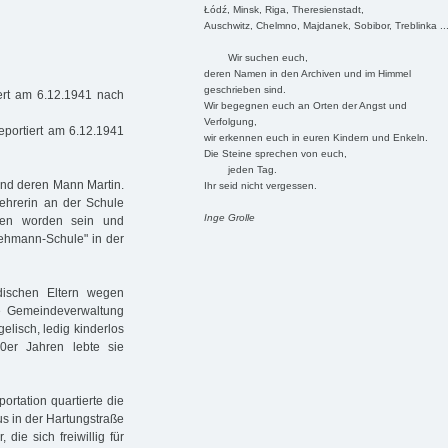
Łódź, Minsk, Riga, Theresienstadt,
Auschwitz, Chelmno, Majdanek, Sobibor, Treblinka ..
Wir suchen euch,
deren Namen in den Archiven und im Himmel
geschrieben sind.
ert am 6.12.1941 nach
Wir begegnen euch an Orten der Angst und
Verfolgung,
portiert am 6.12.1941
wir erkennen euch in euren Kindern und Enkeln.
Die Steine sprechen von euch,
jeden Tag.
und deren Mann Martin.
Ihr seid nicht vergessen.
ehrerin an der Schule
Inge Grolle
sen worden sein und
Lehmann-Schule" in der
dischen Eltern wegen
e Gemeindeverwaltung
elisch, ledig kinderlos
er Jahren lebte sie
rtation quartierte die
s in der Hartungstraße
ie sich freiwillig für