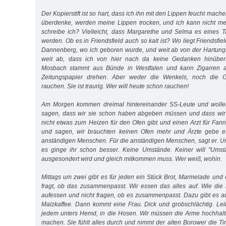
Der Kopierstift ist so hart, dass ich ihn mit den Lippen feucht mac
überdenke, werden meine Lippen trocken, und ich kann nicht me
schreibe ich? Vielleicht, dass Margarethe und Selma es eines 
werden. Ob es in Friendsfield auch so kalt ist? Wo liegt Friendsfie
Dannenberg, wo ich geboren wurde, und weit ab von der Hartung
weit ab, dass ich von hier nach da keine Gedanken hinüber
Mosbach stammt aus Bünde in Westfalen und kann Zigarren au
Zeitungspapier drehen. Aber weder die Wenkels, noch die G
rauchen. Sie ist traurig. Wer will heute schon rauchen!
Am Morgen kommen dreimal hintereinander SS-Leute und wollen
sagen, dass wir sie schon haben abgeben müssen und dass wir r
nicht etwas zum Heizen für den Ofen gibt und einen Arzt für Fann
und sagen, wir brauchten keinen Ofen mehr und Ärzte gebe es
anständigen Menschen. Für die anständigen Menschen, sagt er. U
es ginge ihr schon besser. Keine Umstände. Keiner will "Ums
ausgesondert wird und gleich mitkommen muss. Wer weiß, wohin.
Mittags um zwei gibt es für jeden ein Stück Brot, Marmelade und
fragt, ob das zusammenpasst. Wir essen das alles auf. Wie die 
aufessen und nicht fragen, ob es zusammenpasst. Dazu gibt es 
Malzkaffee. Dann kommt eine Frau. Dick und grobschlächtig. Leibe
jedem unters Hemd, in die Hosen. Wir müssen die Arme hochhalt
machen. Sie fühlt alles durch und nimmt der alten Borower die Ti