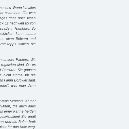
hen muss. Wenn ich alles
hr schreiben. Für wen
Tages doch noch lesen
ld? Es liegt weit ab von
straße in Hamburg. So
schicken kann. Laura
s alten Blättern und
rothkopps wollen sie
 unsere Papiere. Wir
egistriert sind. Ob es
i Borower. Sie grinsen
 nicht einmal für die
nd Fanni Borower sagt,
tände", weil man dann
 etwas Schmalz. Keiner
Ratten, die auch alles
aus einer Kanne heißen
svisitation! Sie greift
en und die Beine breit
nktur für das Knie weg.