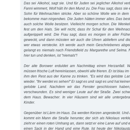
Das sei Alkohol, sagt sie. Und für Juden sei jeglicher Alkohol ver
Fanni wimmert, Wolf hält ihr den Mund zu. Die Frau sagt, dass sie e
Sohn für Weihnachten stricke. Aber so schöne Wolle wie in dem
bekomme man nirgendwo. Die Juden hätten immer alles. Das best
auch solche Wolle besitzen. Vielleicht morgen schon. Die Wenkel
fest um den Hals. Sie will nicht, dass ihr Schal für den Weihnac
aufgerippelt wird. Die Frau sagt, dass es morgen in aller Frü
geweckt, und dann müssten wir auch die Uhren abliefern und di
wer etwas verstecke. Ich werde auch mein Geschriebenes abgeb
gelangt es niemals nach Friendsfield zu Margarethe und Selma. N
hier tun und denken, ist "niemals"!
Der alte Borower erduldet am Nachmittag einen Herzanfall. W
müssen frische Luft hereinlassen, obwohl alle frieren. Er ist blau i
ihm den Rest aus der Kanne zu trinken. "Es wird das gelobte Lan
wieder. "Ihr werdet es sehen!" Er sagt es und sagt es und hat kei
gelobte Land. Nachdem wir das Fenster geschlossen haben,
verschwunden. Es sind weniger Leute auf der Straße. Zwei schw
dem Haus. Bewacher. In vier Häusern sind wir alle untergebr
Kinder.
Gegenüber ist Lärm im Haus. Da werden Kerzen angesteckt. Und 
kommt ein Mann die Straße herunter, der sich als Nikolaus verkle
zieht er einen roten Umhang an, dann setzt er eine Larve auf und 
einen Sack in der Hand und eine Rute. Ist heute der Nikolau