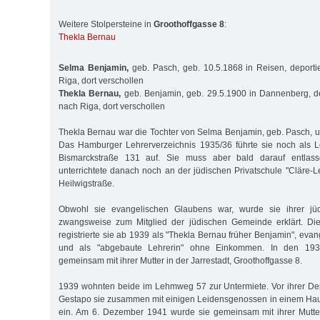
Weitere Stolpersteine in
Groothoffgasse 8
:
Thekla Bernau
Selma Benjamin,
geb. Pasch, geb. 10.5.1868 in Reisen, deporti
Riga, dort verschollen
Thekla Bernau,
geb. Benjamin, geb. 29.5.1900 in Dannenberg, de
nach Riga, dort verschollen
Thekla Bernau war die Tochter von Selma Benjamin, geb. Pasch, 
Das Hamburger Lehrerverzeichnis 1935/36 führte sie noch als L
Bismarckstraße 131 auf. Sie muss aber bald darauf entlas
unterrichtete danach noch an der jüdischen Privatschule "Cläre-
Heilwigstraße.
Obwohl sie evangelischen Glaubens war, wurde sie ihrer jü
zwangsweise zum Mitglied der jüdischen Gemeinde erklärt. Di
registrierte sie ab 1939 als "Thekla Bernau früher Benjamin", evang
und als "abgebaute Lehrerin" ohne Einkommen. In den 1930
gemeinsam mit ihrer Mutter in der Jarrestadt, Groothoffgasse 8.
1939 wohnten beide im Lehmweg 57 zur Untermiete. Vor ihrer Depo
Gestapo sie zusammen mit einigen Leidensgenossen in einem Hau
ein. Am 6. Dezember 1941 wurde sie gemeinsam mit ihrer Mutter, d