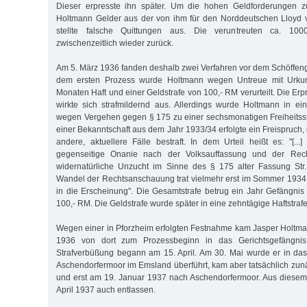
Dieser erpresste ihn später. Um die hohen Geldforderungen zu 
Holtmann Gelder aus der von ihm für den Norddeutschen Lloyd 
stellte falsche Quittungen aus. Die veruntreuten ca. 100
zwischenzeitlich wieder zurück.
Am 5. März 1936 fanden deshalb zwei Verfahren vor dem Schöffengeri
dem ersten Prozess wurde Holtmann wegen Untreue mit Urkun
Monaten Haft und einer Geldstrafe von 100,- RM verurteilt. Die Er
wirkte sich strafmildernd aus. Allerdings wurde Holtmann in e
wegen Vergehen gegen § 175 zu einer sechsmonatigen Freiheitsstra
einer Bekanntschaft aus dem Jahr 1933/34 erfolgte ein Freispruch, 
andere, aktuellere Fälle bestraft. In dem Urteil heißt es: "[..
gegenseitige Onanie nach der Volksauffassung und der Rech
widernatürliche Unzucht im Sinne des § 175 alter Fassung Str
Wandel der Rechtsanschauung trat vielmehr erst im Sommer 1934
in die Erscheinung". Die Gesamtstrafe betrug ein Jahr Gefängni
100,- RM. Die Geldstrafe wurde später in eine zehntägige Haftstra
Wegen einer in Pforzheim erfolgten Festnahme kam Jasper Holtma
1936 von dort zum Prozessbeginn in das Gerichtsgefängnis Al
Strafverbüßung begann am 15. April. Am 30. Mai wurde er in da
Aschendorfermoor im Emsland überführt, kam aber tatsächlich zu
und erst am 19. Januar 1937 nach Aschendorfermoor. Aus diesem
April 1937 auch entlassen.