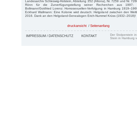
Landesarchiv Schleswig-Holstein, Abteilung 352 (Altona), Nr. 7259 und Nr. 72
Rönn für die Zurverfügungstellung seiner Recherchen aus 1997; B
Bollmann/Gottfried Lorenz: Homosexuellen-Verfolgung in Hamburg 1919–19
Eckhard Wallmann: Eine Kolonie wird deutsch: Helgoland zwischen den Weltkr
2016. Dank an den Helgoland-Genealogen Erich-Nummel Krüss (1932–2018)!
druckansicht
/
Seitenanfang
Der Stolperstein i
IMPRESSUM / DATENSCHUTZ
KONTAKT
Stein in Hamburg v