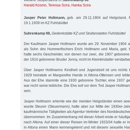
Weitere Stolpersteine in
Suhrenkamp 98
:
Harald Kosmo
,
Teressa Scira
,
Hanka Scira
Jasper Peter Holtmann,
geb. am 29.11.1904 auf Helgoland, 
19.1.1939 im KZ Fuhlsbüttel
Suhrenkamp 98,
Gedenkstätte KZ und Strafanstalten Fuhlsbüttel
Der Kaufmann Jasper Holtmann wurde am 29. November 1904 auf
als Sohn des Hummerfischers Erich Holtmann und Maria, geb. 
hatte sechs Geschwister, von denen nur zwei, die 1907 geboren
der 1910 geborener Bruder Jonny, nicht im Kleinkindalter verstarbe
Über Jasper Holtmanns Kindheit und Jugendzeit ist uns nichts 
1929 heiratete er Margarethe Harste in Altona-Ottensen und lebte
Aus der Ehe stammte eine 1930 geborene Tochter, eine 1937 ge
war nicht seine leibliche. Die Ehe soll vor dem Tod Jasper Holtm
sein.
Jasper Holtmann erlernte wie die meisten Helgoländer einen se
wurde Steurer (Steuermann), hatte aber zur Mitte der 1930er-Jahr
kaufmännische Tätigkeiten als Agentur-Vertreter des Norddeutsche
übernommen. Im Zusammenhang mit dieser Arbeit reiste er häufige
nach Altona. Auf einer dieser Reisen im Winter 1933/34 hatte er in
in Altona einen Mann kennengelernt und mit diesem sexuelle Ha