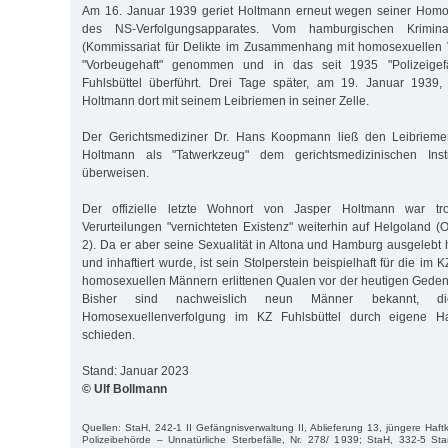
Am 16. Januar 1939 geriet Holtmann erneut wegen seiner Homose
des NS-Verfolgungsapparates. Vom hamburgischen Krimin
(Kommissariat für Delikte im Zusammenhang mit homosexuellen V
"Vorbeugehaft" genommen und in das seit 1935 "Polizeigef
Fuhlsbüttel überführt. Drei Tage später, am 19. Januar 1939,
Holtmann dort mit seinem Leibriemen in seiner Zelle.
Der Gerichtsmediziner Dr. Hans Koopmann ließ den Leibriemen
Holtmann als "Tatwerkzeug" dem gerichtsmedizinischen Insti
überweisen.
Der offizielle letzte Wohnort von Jasper Holtmann war tr
Verurteilungen "vernichteten Existenz" weiterhin auf Helgoland 
2). Da er aber seine Sexualität in Altona und Hamburg ausgelebt h
und inhaftiert wurde, ist sein Stolperstein beispielhaft für die im
homosexuellen Männern erlittenen Qualen vor der heutigen Gedenk
Bisher sind nachweislich neun Männer bekannt, d
Homosexuellenverfolgung im KZ Fuhlsbüttel durch eigene
schieden.
Stand: Januar 2023
© Ulf Bollmann
Quellen: StaH, 242-1 II Gefängnisverwaltung II, Ablieferung 13, jüngere Haft
Polizeibehörde – Unnatürliche Sterbefälle, Nr. 278/ 1939; StaH, 332-5 St