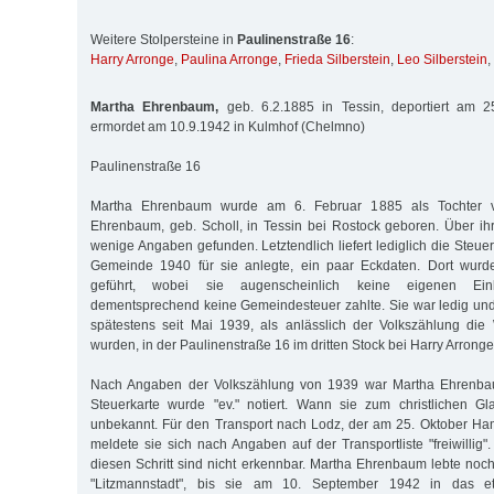
Weitere Stolpersteine in
Paulinenstraße 16
:
Harry Arronge
,
Paulina Arronge
,
Frieda Silberstein
,
Leo Silberstein
,
Martha Ehrenbaum,
geb. 6.2.1885 in Tessin, deportiert am 2
ermordet am 10.9.1942 in Kulmhof (Chelmno)
Paulinenstraße 16
Martha Ehrenbaum wurde am 6. Februar 1885 als Tochter v
Ehrenbaum, geb. Scholl, in Tessin bei Rostock geboren. Über i
wenige Angaben gefunden. Letztendlich liefert lediglich die Steuer
Gemeinde 1940 für sie anlegte, ein paar Eckdaten. Dort wurde 
geführt, wobei sie augenscheinlich keine eigenen Eink
dementsprechend keine Gemeindesteuer zahlte. Sie war ledig un
spätestens seit Mai 1939, als anlässlich der Volkszählung die
wurden, in der Paulinenstraße 16 im dritten Stock bei Harry Arronge
Nach Angaben der Volkszählung von 1939 war Martha Ehrenbaum
Steuerkarte wurde "ev." notiert. Wann sie zum christlichen Gla
unbekannt. Für den Transport nach Lodz, der am 25. Oktober Ham
meldete sie sich nach Angaben auf der Transportliste "freiwillig
diesen Schritt sind nicht erkennbar. Martha Ehrenbaum lebte noch
"Litzmannstadt", bis sie am 10. September 1942 in das e