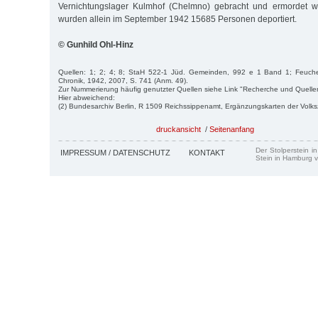
Vernichtungslager Kulmhof (Chelmno) gebracht und ermordet w
wurden allein im September 1942 15685 Personen deportiert.
© Gunhild Ohl-Hinz
Quellen: 1; 2; 4; 8; StaH 522-1 Jüd. Gemeinden, 992 e 1 Band 1; Feuchert/
Chronik, 1942, 2007, S. 741 (Anm. 49).
Zur Nummerierung häufig genutzter Quellen siehe Link "Recherche und Quelle
Hier abweichend:
(2) Bundesarchiv Berlin, R 1509 Reichssippenamt, Ergänzungskarten der Volk
druckansicht
/
Seitenanfang
Der Stolperstein i
IMPRESSUM / DATENSCHUTZ
KONTAKT
Stein in Hamburg v