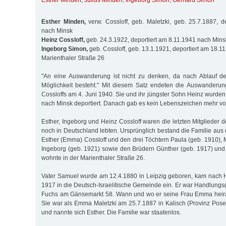
Esther Minden
,
Julius Minden
,
Ingeborg Simon
,
Gerhard Simon
Esther Minden,
verw. Cossloff, geb. Maletzki, geb. 25.7.1887, d
nach Minsk
Heinz Cossloff,
geb. 24.3.1922, deportiert am 8.11.1941 nach Mins
Ingeborg Simon,
geb. Cossloff, geb. 13.1.1921, deportiert am 18.1
Marienthaler Straße 26
"An eine Auswanderung ist nicht zu denken, da nach Ablauf de
Möglichkeit besteht." Mit diesem Satz endeten die Auswander
Cossloffs am 4. Juni 1940. Sie und ihr jüngster Sohn Heinz wurd
nach Minsk deportiert. Danach gab es kein Lebenszeichen mehr vo
Esther, Ingeborg und Heinz Cossloff waren die letzten Mitglieder de
noch in Deutschland lebten. Ursprünglich bestand die Familie aus
Esther (Emma) Cossloff und den drei Töchtern Paula (geb. 1910), 
Ingeborg (geb. 1921) sowie den Brüdern Günther (geb. 1917) und 
wohnte in der Marienthaler Straße 26.
Vater Samuel wurde am 12.4.1880 in Leipzig geboren, kam nach 
1917 in die Deutsch-Israelitische Gemeinde ein. Er war Handlungsg
Fuchs am Gänsemarkt 58. Wann und wo er seine Frau Emma heirate
Sie war als Emma Maletzki am 25.7.1887 in Kalisch (Provinz Po
und nannte sich Esther. Die Familie war staatenlos.