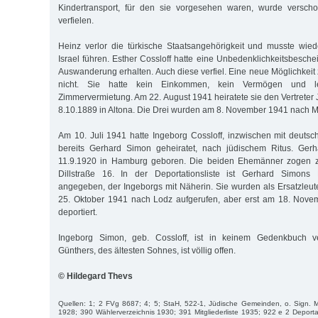
Kindertransport, für den sie vorgesehen waren, wurde versch
verfielen.
Heinz verlor die türkische Staatsangehörigkeit und musste w
Israel führen. Esther Cossloff hatte eine Unbedenklichkeitsbesche
Auswanderung erhalten. Auch diese verfiel. Eine neue Möglichkeit 
nicht. Sie hatte kein Einkommen, kein Vermögen und 
Zimmervermietung. Am 22. August 1941 heiratete sie den Vertreter
8.10.1889 in Altona. Die Drei wurden am 8. November 1941 nach Mi
Am 10. Juli 1941 hatte Ingeborg Cossloff, inzwischen mit deutsch
bereits Gerhard Simon geheiratet, nach jüdischem Ritus. Ge
11.9.1920 in Hamburg geboren. Die beiden Ehemänner zogen zu
Dillstraße 16. In der Deportationsliste ist Gerhard Simons 
angegeben, der Ingeborgs mit Näherin. Sie wurden als Ersatzleut
25. Oktober 1941 nach Lodz aufgerufen, aber erst am 18. Nov
deportiert.
Ingeborg Simon, geb. Cossloff, ist in keinem Gedenkbuch ve
Günthers, des ältesten Sohnes, ist völlig offen.
© Hildegard Thevs
Quellen: 1; 2 FVg 8687; 4; 5; StaH, 522-1, Jüdische Gemeinden, o. Sign. M
1928; 390 Wählerverzeichnis 1930; 391 Mitgliederliste 1935; 922 e 2 Deportat