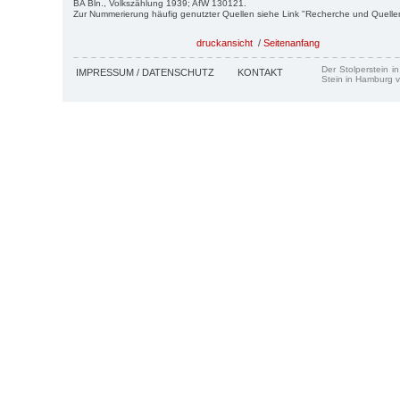
BA Bln., Volkszählung 1939; AfW 130121.
Zur Nummerierung häufig genutzter Quellen siehe Link "Recherche und Quelle
druckansicht
/
Seitenanfang
Der Stolperstein i
IMPRESSUM / DATENSCHUTZ
KONTAKT
Stein in Hamburg v