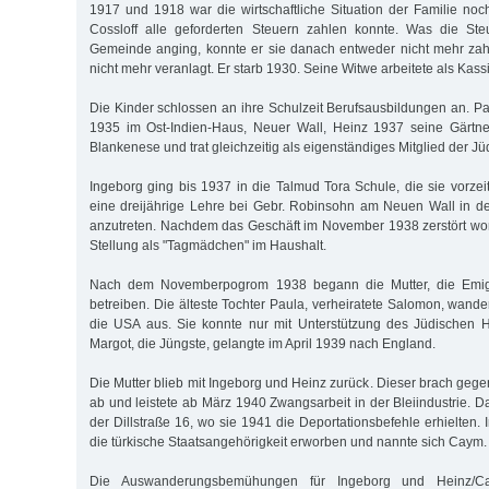
1917 und 1918 war die wirtschaftliche Situation der Familie no
Cossloff alle geforderten Steuern zahlen konnte. Was die St
Gemeinde anging, konnte er sie danach entweder nicht mehr zah
nicht mehr veranlagt. Er starb 1930. Seine Witwe arbeitete als Kassi
Die Kinder schlossen an ihre Schulzeit Berufsausbildungen an. P
1935 im Ost-Indien-Haus, Neuer Wall, Heinz 1937 seine Gärtne
Blankenese und trat gleichzeitig als eigenständiges Mitglied der 
Ingeborg ging bis 1937 in die Talmud Tora Schule, die sie vorze
eine dreijährige Lehre bei Gebr. Robinsohn am Neuen Wall in d
anzutreten. Nachdem das Geschäft im November 1938 zerstört wor
Stellung als "Tagmädchen" im Haushalt.
Nach dem Novemberpogrom 1938 begann die Mutter, die Emigr
betreiben. Die älteste Tochter Paula, verheiratete Salomon, wand
die USA aus. Sie konnte nur mit Unterstützung des Jüdischen Hi
Margot, die Jüngste, gelangte im April 1939 nach England.
Die Mutter blieb mit Ingeborg und Heinz zurück. Dieser brach geg
ab und leistete ab März 1940 Zwangsarbeit in der Bleiindustrie. 
der Dillstraße 16, wo sie 1941 die Deportationsbefehle erhielten.
die türkische Staatsangehörigkeit erworben und nannte sich Caym.
Die Auswanderungsbemühungen für Ingeborg und Heinz/Ca