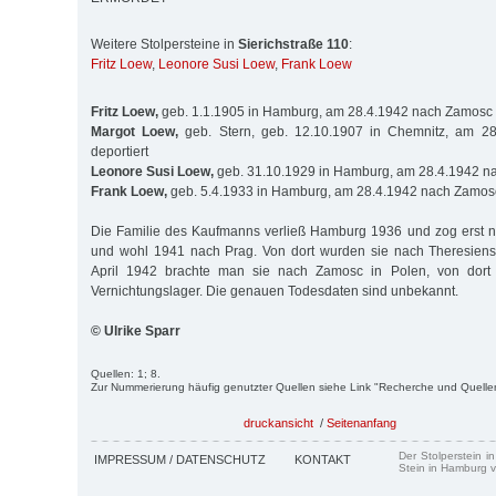
Weitere Stolpersteine in
Sierichstraße 110
:
Fritz Loew
,
Leonore Susi Loew
,
Frank Loew
Fritz Loew,
geb. 1.1.1905 in Hamburg, am 28.4.1942 nach Zamosc d
Margot Loew,
geb. Stern, geb. 12.10.1907 in Chemnitz, am 2
deportiert
Leonore Susi Loew,
geb. 31.10.1929 in Hamburg, am 28.4.1942 na
Frank Loew,
geb. 5.4.1933 in Hamburg, am 28.4.1942 nach Zamosc
Die Familie des Kaufmanns verließ Hamburg 1936 und zog erst 
und wohl 1941 nach Prag. Von dort wurden sie nach Theresienst
April 1942 brachte man sie nach Zamosc in Polen, von dort
Vernichtungslager. Die genauen Todesdaten sind unbekannt.
© Ulrike Sparr
Quellen: 1; 8.
Zur Nummerierung häufig genutzter Quellen siehe Link "Recherche und Quelle
druckansicht
/
Seitenanfang
Der Stolperstein i
IMPRESSUM / DATENSCHUTZ
KONTAKT
Stein in Hamburg v