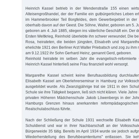
Heinrich Kassel betrieb in der Wendenstraße 155 einen wirtsch
Alteisengroßhandel, der der Familie ein gutbürgerliches Leben er
im Hammerbrooker Teil Borgfeldes, dem Gewerbegebiet in der
oberhalb davon auf der Geest. Die Söhne, Walter, geboren am 5. J
geboren am 4. Juli 1885, stiegen ins väterliche Geschäft ein. Der dri
Ersten Weltkrieg, Reinhold überlebte ihn schwer verwundet. Die be
Rosa, heirateten, die beiden jüngsten, Elisabeth und Margareth
ehelichte 1921 den Berliner Arzt Walter Priebatsch und zog zu ihm 
am 9.12.1922 ihr Sohn Gerhard Heinz, genannt Gerd, geboren.
Reinhold heiratete im selben Jahr die evangelisch-reformierte 
Heinrich Kassel hinterließ seine Frau finanziell wohl versorgt.
Margarethe Kassel scheint keine Berufsausbildung durchlauf
Elisabeth Kassel am Oberlehrerseminar in Hamburg zur Volkssch
ausgebildet wurde. Als Zwanzigjährige trat sie 1911 in den Schul
Schule sie ihre Tätigkeit begann, ließ sich nicht klären. Viele Jahre 
privaten Höheren Mädchenschule Jakob Löwenbergs in der John
Hamburgs Grenzen hinaus anerkannten reformpädagogischen 
Realschulabschluss führte.
Nach der Schließung der Schule 1931 wechselte Elisabeth Kass
Schuldienst und war in ihrer Nachbarschaft an der Volksschu
Bürgerweide 35 tätig. Bereits im April 1934 wurde sie jedoch auf
Wiederherstellung des Berufsbeamtentums" entlassen. Sie keh