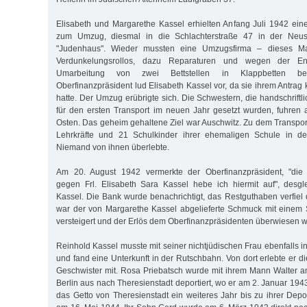
Elisabeth und Margarethe Kassel erhielten Anfang Juli 1942 ein
zum Umzug, diesmal in die Schlachterstraße 47 in der Neusta
"Judenhaus". Wieder mussten eine Umzugsfirma – dieses M
Verdunkelungsrollos, dazu Reparaturen und wegen der 
Umarbeitung von zwei Bettstellen in Klappbetten be
Oberfinanzpräsident lud Elisabeth Kassel vor, da sie ihrem Antrag
hatte. Der Umzug erübrigte sich. Die Schwestern, die handschriftli
für den ersten Transport im neuen Jahr gesetzt wurden, fuhren
Osten. Das geheim gehaltene Ziel war Auschwitz. Zu dem Transport
Lehrkräfte und 21 Schulkinder ihrer ehemaligen Schule in de
Niemand von ihnen überlebte.
Am 20. August 1942 vermerkte der Oberfinanzpräsident, "die
gegen Frl. Elisabeth Sara Kassel hebe ich hiermit auf", desgl
Kassel. Die Bank wurde benachrichtigt, das Restguthaben verfiel
war der von Margarethe Kassel abgelieferte Schmuck mit einem
versteigert und der Erlös dem Oberfinanzpräsidenten überwiesen 
Reinhold Kassel musste mit seiner nichtjüdischen Frau ebenfalls in
und fand eine Unterkunft in der Rutschbahn. Von dort erlebte er d
Geschwister mit. Rosa Priebatsch wurde mit ihrem Mann Walter 
Berlin aus nach Theresienstadt deportiert, wo er am 2. Januar 194
das Getto von Theresienstadt ein weiteres Jahr bis zu ihrer Depo