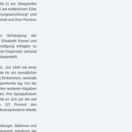
raße 11 ein. Margarethe
l am mütterlichen Erbe
herungsanordnung" und
ehalt und ihrer Pension
r Verhängung der
 Elisabeth Kassel und
mütigung erfolgten so
b im Folgenden anhand
argestellt.
. Juli 1940 mit einer
de ihr ein monatlicher
em Einkommen, weshalb
Sperrkonto lag. Um die
erten weiteren Abgaben
tten, ihre Sparguthaben
te es sich um die seit
be (15 Prozent des
inanzpräsident erteilte
amburger Jüdinnen und
flegeamt Hamburg die