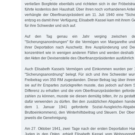
verließen Borgfelde ebenfalls und richteten sich in der Fröbelst
führte kostenlos den Haushalt. Über ihren noch vorhandenen Antei
verhängte der Oberfinanzpräsident am 11. Juli 1940 eine "Sic
entzog es damit ihrer Verfügung; Elisabeth Kassel kam mit ihrem G
für ihre Schwester und sich auf.
Auf den Tag genau ein Jahr verging zwischen de
"Sicherungsanordnungen" für die Vermögen von Margarethe und
ihrer Deportation nach Auschwitz. Ihre Ausplünderung und De
konzentriert wie in wenigen anderen Fällen und werden deshal
der Akten der Devisenstelle des Oberfinanzpräsidenten ausführlich d
Auch Elisabeth Kassels Vermögen und Einkommen wurden per 11
"Sicherungsanordnung" belegt. Für sich und ihre Schwester wur
Freibetrag von 350 RM zugestanden. Dieser Betrag lag über ihr
sie auf ihr Erspartes zurückgreifen musste, das jedoch auf dem 
Differenz zu erhalten und die vom Oberfinanzpräsidenten geford
zahlen zu können, musste sie diesen demütig bitten, ihr zu gesta
dafür verwenden zu dürfen. Bei den zusätzlichen Abgaben handel
dem 1. Januar 1941 geforderte Sozial-Ausgleichs-Abga
Bruttoeinkommens), den Winterhilfsbeitrag und Steuern. Der Oberf
jeweils die Genehmigung.
Am 27. Oktober 1941, zwei Tage nach der ersten Deportation H
Juden in den Osten, erhielt Elisabeth Kassel vom Wohnungsp