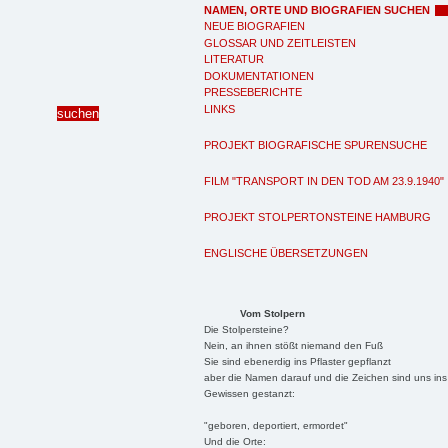
NAMEN, ORTE UND BIOGRAFIEN SUCHEN
NEUE BIOGRAFIEN
GLOSSAR UND ZEITLEISTEN
LITERATUR
DOKUMENTATIONEN
PRESSEBERICHTE
LINKS
PROJEKT BIOGRAFISCHE SPURENSUCHE
FILM "TRANSPORT IN DEN TOD AM 23.9.1940"
PROJEKT STOLPERTONSTEINE HAMBURG
ENGLISCHE ÜBERSETZUNGEN
Vom Stolpern
Die Stolpersteine?
Nein, an ihnen stößt niemand den Fuß
Sie sind ebenerdig ins Pflaster gepflanzt
aber die Namen darauf und die Zeichen sind uns ins
Gewissen gestanzt:
"geboren, deportiert, ermordet"
Und die Orte: