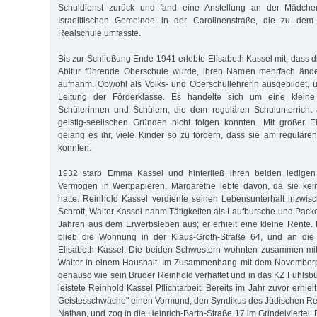
Schuldienst zurück und fand eine Anstellung an der Mädche
Israelitischen Gemeinde in der Carolinenstraße, die zu dem 
Realschule umfasste.
Bis zur Schließung Ende 1941 erlebte Elisabeth Kassel mit, dass 
Abitur führende Oberschule wurde, ihren Namen mehrfach änd
aufnahm. Obwohl als Volks- und Oberschullehrerin ausgebildet,
Leitung der Förderklasse. Es handelte sich um eine klein
Schülerinnen und Schülern, die dem regulären Schulunterricht 
geistig-seelischen Gründen nicht folgen konnten. Mit großer 
gelang es ihr, viele Kinder so zu fördern, dass sie am regulären
konnten.
1932 starb Emma Kassel und hinterließ ihren beiden ledigen 
Vermögen in Wertpapieren. Margarethe lebte davon, da sie ke
hatte. Reinhold Kassel verdiente seinen Lebensunterhalt inzwis
Schrott, Walter Kassel nahm Tätigkeiten als Laufbursche und Pack
Jahren aus dem Erwerbsleben aus; er erhielt eine kleine Rente. M
blieb die Wohnung in der Klaus-Groth-Straße 64, und an die S
Elisabeth Kassel. Die beiden Schwestern wohnten zusammen mit
Walter in einem Haushalt. Im Zusammenhang mit dem November
genauso wie sein Bruder Reinhold verhaftet und in das KZ Fuhlsbü
leistete Reinhold Kassel Pflichtarbeit. Bereits im Jahr zuvor erhie
Geistesschwäche" einen Vormund, den Syndikus des Jüdischen Re
Nathan, und zog in die Heinrich-Barth-Straße 17 im Grindelviertel