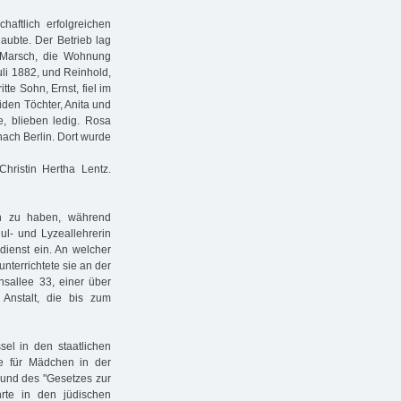
aftlich erfolgreichen
laubte. Der Betrieb lag
 Marsch, die Wohnung
uli 1882, und Reinhold,
tte Sohn, Ernst, fiel im
iden Töchter, Anita und
e, blieben ledig. Rosa
nach Berlin. Dort wurde
Christin Hertha Lentz.
en zu haben, während
ul- und Lyzeallehrerin
dienst ein. An welcher
unterrichtete sie an der
sallee 33, einer über
Anstalt, die bis zum
el in den staatlichen
le für Mädchen in der
grund des "Gesetzes zur
rte in den jüdischen