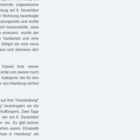
emeinde zugewiesene
Umzug am 8. November
der Wohnung beantragte
elungsrollo und wollte
ch herausstellte, dass
zu erneuern, wurde der
ie Gaslampe und eine
billiger als eine neue
t aus und überwies den
assel trotz seiner
r erste von zweien nach
e Kategorie der für den
se aus Hamburg verliert
auf ihre "Aussiedlung"
g" beantragten sie die
chaffungen). Zwei Tage
, der am 6. Dezember
r ein. Es gibt keinen
sehen waren. Elisabeth
chule in Hamburg" als