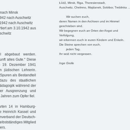
Łódź, Minsk, Riga, Theresienstadt,
Auschwitz, Chelmno, Majdanek, Sobibor, Treblinka ..
 nach Minsk
Wir suchen euch,
1942 nach Auschwitz
deren Namen in den Archiven und im Himmel
.1942 nach Auschwitz
geschrieben sind.
tiert am 3.10.1942 aus
Wir begegnen euch an Orten der Angst und
uschwitz
Verfolgung,
wir erkennen euch in euren Kindern und Enkeln.
Die Steine sprechen von euch,
jeden Tag.
Ihr seid nicht vergessen.
l abgebaut werden.
nft alles Gute." Diese
Inge Grolle
om 19. Dezember 1941
 jüdischen Lehrerin.
e Spuren als Bestandteil
azu des staatlichen
mpädagogik während der
er Ausgrenzung und
 Jahren zum Opfer fiel.
arten 14 in Hamburg-
te Heinrich Kassel und
enverband der Deutsch-
elbstständiges Mitglied
ers.