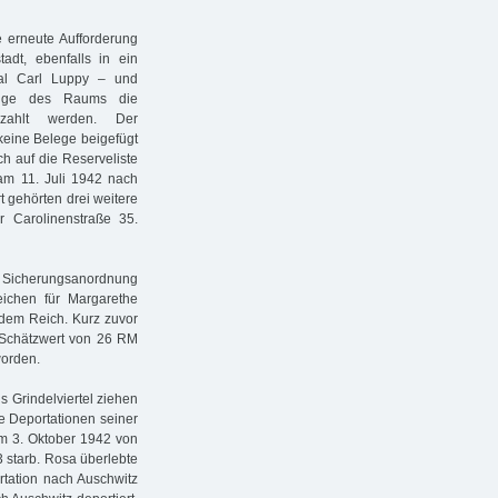
e erneute Aufforderung
dt, ebenfalls in ein
al Carl Luppy – und
Enge des Raums die
zahlt werden. Der
 keine Belege beigefügt
ch auf die Reserveliste
 am 11. Juli 1942 nach
 gehörten drei weitere
r Carolinenstraße 35.
 Sicherungsanordnung
eichen für Margarethe
 dem Reich. Kurz zuvor
 Schätzwert von 26 RM
worden.
s Grindelviertel ziehen
ie Deportationen seiner
am 3. Oktober 1942 von
3 starb. Rosa überlebte
rtation nach Auschwitz