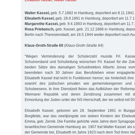
Elisabeth Kassel
,
Walter Kassel
Walter Kassel,
geb. 5.7.1882 in Hamburg, deportiert am 8.11.1941
Elisabeth Kassel,
geb. 28.9.1891 in Hamburg, deportiert am 11.7.
Margarethe Kassel,
geb. 9.4.1893 in Hamburg, deportiert am 11.7
Rosa Priebatsch,
geb. Kassel, geb. 21.12.1888 in Hamburg, depor
Berlin nach Theresienstadt, am 16.5.1944 weiter deportiert nach A
Klaus-Groth-Straße 60
(
Klaus-Groth-Straße 64
)
"Wegen Verminderung der Schülerzahl musste Frl. Kasse
Schulvorstand und Schulleitung wünschen Frl. Kassel für die Zuku
beiden Sätze des damaligen Schuldirektors Alberto Jonas v
beendeten nach 30 Jahren das Berufsleben einer engagierten
Elisabeth Kassel trat nicht in Funktionen hervor; sie hinterließ ihr
sowohl des jüdischen privaten wie gemeindeeigenen und d
Schulwesens. In ihre Dienstzeit fielen das Aufblühen der Refor
Weimarer Republik und deren Zerstörung zusammen mit d
Ermordung der Juden unter der NS-Herrschaft, der sie selbst mit 50
Elisabeth Kassel, geboren am 28. September 1891 in Burgg
Borgfelde, war das zweitjüngste von sieben Kindern der Eheleu
Emma, geb. Zernik. Die Familie gehörte viele Jahre dem Synagog
Israelitischen Gemeinde Hamburg an. 1907 trat Walter Kassel als s
der Gemeinde bei, Elisabeth im Jahre 1923 nach dem Tod ihres Vat