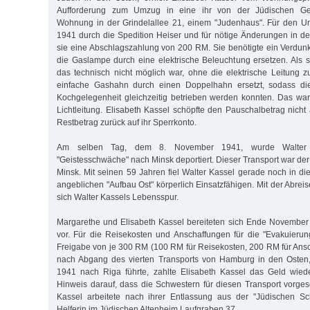
Aufforderung zum Umzug in eine ihr von der Jüdischen G
Wohnung in der Grindelallee 21, einem "Judenhaus". Für den 
1941 durch die Spedition Heiser und für nötige Änderungen in 
sie eine Abschlagszahlung von 200 RM. Sie benötigte ein Verdunk
die Gaslampe durch eine elektrische Beleuchtung ersetzen. Als si
das technisch nicht möglich war, ohne die elektrische Leitung 
einfache Gashahn durch einen Doppelhahn ersetzt, sodass d
Kochgelegenheit gleichzeitig betrieben werden konnten. Das war 
Lichtleitung. Elisabeth Kassel schöpfte den Pauschalbetrag nich
Restbetrag zurück auf ihr Sperrkonto.
Am selben Tag, dem 8. November 1941, wurde Walter K
"Geistesschwäche" nach Minsk deportiert. Dieser Transport war de
Minsk. Mit seinen 59 Jahren fiel Walter Kassel gerade noch in di
angeblichen "Aufbau Ost" körperlich Einsatzfähigen. Mit der Abrei
sich Walter Kassels Lebensspur.
Margarethe und Elisabeth Kassel bereiteten sich Ende November 
vor. Für die Reisekosten und Anschaffungen für die "Evakuierun
Freigabe von je 300 RM (100 RM für Reisekosten, 200 RM für Ans
nach Abgang des vierten Transports von Hamburg in den Osten
1941 nach Riga führte, zahlte Elisabeth Kassel das Geld wiede
Hinweis darauf, dass die Schwestern für diesen Transport vorge
Kassel arbeitete nach ihrer Entlassung aus der "Jüdischen S
Helferin im Jüdischen Altenheim Laufgraben 37.