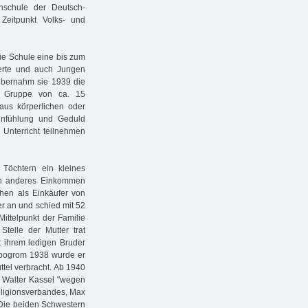
nschule der Deutsch-
Zeitpunkt Volks- und
die Schule eine bis zum
erte und auch Jungen
 übernahm sie 1939 die
e Gruppe von ca. 15
aus körperlichen oder
Einfühlung und Geduld
 Unterricht teilnehmen
Töchtern ein kleines
in anderes Einkommen
chen als Einkäufer von
er an und schied mit 52
ittelpunkt der Familie
telle der Mutter trat
 ihrem ledigen Bruder
pogrom 1938 wurde er
ttel verbracht. Ab 1940
lt Walter Kassel "wegen
ligionsverbandes, Max
. Die beiden Schwestern