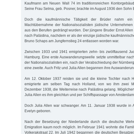
Kaufmann am Neuen Wall 74 im traditionsreichen Kontorgebäude
Seine Frau Selma, geb. Posner, brachte im August 1936 den Sohn B
Doch die kaufmännische Tätigkeit der Brüder nahm ein
Machtübernahme der Nationalsozialisten jüdische Unternehmen 
aus den Berufen gedrängt wurden. Der jüngere Bruder Ernst Allen
nach Palästina, nachdem er als der einzige jüdische kaufmännisch
Bruno Schaps am Jungfernstieg 24 entlassen worden war.
Zwischen 1933 und 1941 emigrierten zehn- bis zwölftausend J
Hamburg. Eine erste Auswanderungswelle setzte unmittelbar na
der Nationalsozialisten ein, nach der Verabschiedung der Nürnber
eine zweite. Auch Fritz und Julia Allen begannen ihre Auswanderun
Am 12. Oktober 1937 reisten sie und die kleine Tochter nach H
emigrierte am selben Tag nach Holland, von wo ihm zwei M
Dezember 1938, die Weiterreise nach Palästina gelang. Möglicherw
Julia Allen es ihm gleichtun und per Schiffspassage von Amsterdam
Doch Julia Allen war schwanger. Am 11. Januar 1938 wurde in 
Evelyn geboren.
Nach der Besetzung der Niederlande durch die deutsche Weh
Emigration kaum noch möglich. Im Februar 1941 wohnte die Famil
Volkerakstraat 22. Im Juli 1942 begannen die deutschen Besatzer