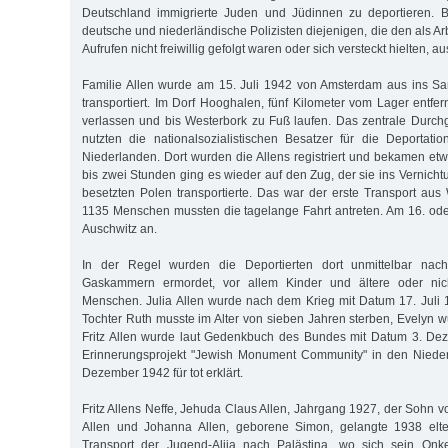
Deutschland immigrierte Juden und Jüdinnen zu deportieren. B
deutsche und niederländische Polizisten diejenigen, die den als Ar
Aufrufen nicht freiwillig gefolgt waren oder sich versteckt hielten, a
Familie Allen wurde am 15. Juli 1942 von Amsterdam aus ins S
transportiert. Im Dorf Hooghalen, fünf Kilometer vom Lager entfe
verlassen und bis Westerbork zu Fuß laufen. Das zentrale Durc
nutzten die nationalsozialistischen Besatzer für die Deportat
Niederlanden. Dort wurden die Allens registriert und bekamen et
bis zwei Stunden ging es wieder auf den Zug, der sie ins Vernich
besetzten Polen transportierte. Das war der erste Transport aus
1135 Menschen mussten die tagelange Fahrt antreten. Am 16. oder
Auschwitz an.
In der Regel wurden die Deportierten dort unmittelbar nac
Gaskammern ermordet, vor allem Kinder und ältere oder nich
Menschen. Julia Allen wurde nach dem Krieg mit Datum 17. Juli 19
Tochter Ruth musste im Alter von sieben Jahren sterben, Evelyn wu
Fritz Allen wurde laut Gedenkbuch des Bundes mit Datum 3. De
Erinnerungsprojekt "Jewish Monument Community" in den Niede
Dezember 1942 für tot erklärt.
Fritz Allens Neffe, Jehuda Claus Allen, Jahrgang 1927, der Sohn 
Allen und Johanna Allen, geborene Simon, gelangte 1938 elte
Transport der Jugend-Alija nach Palästina, wo sich sein Onk