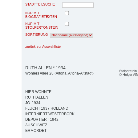
STADTTEILSUCHE
NUR MIT
BIOGRAFIETEXTEN
NUR MIT
STOLPERTONSTEIN
SORTIERUNG
zurück zur Auswahlliste
RUTH ALLEN * 1934
Stolperstein 
Wohlers Allee 28 (Altona, Altona-Altstadt)
© Holger Alf
HIER WOHNTE
RUTH ALLEN
JG. 1934
FLUCHT 1937 HOLLAND
INTERNIERT WESTERBORK
DEPORTIERT 1942
AUSCHWITZ
ERMORDET