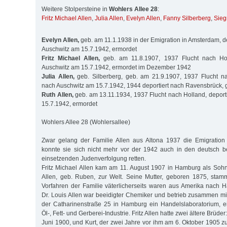
Weitere Stolpersteine in
Wohlers Allee 28
:
Fritz Michael Allen
,
Julia Allen
,
Evelyn Allen
,
Fanny Silberberg
,
Sieg
Evelyn Allen,
geb. am 11.1.1938 in der Emigration in Amsterdam, de
Auschwitz am 15.7.1942, ermordet
Fritz Michael Allen,
geb. am 11.8.1907, 1937 Flucht nach Holl
Auschwitz am 15.7.1942, ermordet im Dezember 1942
Julia Allen,
geb. Silberberg, geb. am 21.9.1907, 1937 Flucht nac
nach Auschwitz am 15.7.1942, 1944 deportiert nach Ravensbrück, 
Ruth Allen,
geb. am 13.11.1934, 1937 Flucht nach Holland, deport
15.7.1942, ermordet
Wohlers Allee 28 (Wohlersallee)
Zwar gelang der Familie Allen aus Altona 1937 die Emigration
konnte sie sich nicht mehr vor der 1942 auch in den deutsch b
einsetzenden Judenverfolgung retten.
Fritz Michael Allen kam am 11. August 1907 in Hamburg als Soh
Allen, geb. Ruben, zur Welt. Seine Mutter, geboren 1875, sta
Vorfahren der Familie väterlicherseits waren aus Amerika nach
Dr. Louis Allen war beeidigter Chemiker und betrieb zusammen mit
der Catharinenstraße 25 in Hamburg ein Handelslaboratorium, ei
Öl-, Fett- und Gerberei-Industrie. Fritz Allen hatte zwei ältere Brüd
Juni 1900, und Kurt, der zwei Jahre vor ihm am 6. Oktober 1905 