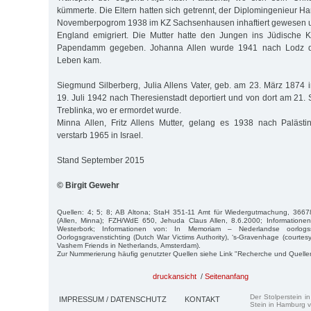
kümmerte. Die Eltern hatten sich getrennt, der Diplomingenieur H
Novemberpogrom 1938 im KZ Sachsenhausen inhaftiert gewesen 
England emigriert. Die Mutter hatte den Jungen ins Jüdische
Papendamm gegeben. Johanna Allen wurde 1941 nach Lodz de
Leben kam.
Siegmund Silberberg, Julia Allens Vater, geb. am 23. März 187
19. Juli 1942 nach Theresienstadt deportiert und von dort am 21.
Treblinka, wo er ermordet wurde.
Minna Allen, Fritz Allens Mutter, gelang es 1938 nach Paläst
verstarb 1965 in Israel.
Stand September 2015
© Birgit Gewehr
Quellen: 4; 5; 8; AB Altona; StaH 351-11 Amt für Wiedergutmachung, 36678
(Allen, Minna); FZH/WdE 650, Jehuda Claus Allen, 8.6.2000; Information
Westerbork; Informationen von: In Memoriam – Nederlandse oorlogssl
Oorlogsgravenstichting (Dutch War Victims Authority), ‘s-Gravenhage (courtes
Vashem Friends in Netherlands, Amsterdam).
Zur Nummerierung häufig genutzter Quellen siehe Link "Recherche und Quelle
druckansicht
/
Seitenanfang
Der Stolperstein i
IMPRESSUM / DATENSCHUTZ
KONTAKT
Stein in Hamburg v