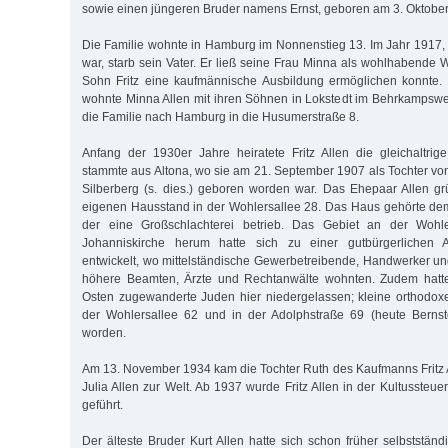
sowie einen jüngeren Bruder namens Ernst, geboren am 3. Oktober
Die Familie wohnte in Hamburg im Nonnenstieg 13. Im Jahr 1917, a
war, starb sein Vater. Er ließ seine Frau Minna als wohlhabende 
Sohn Fritz eine kaufmännische Ausbildung ermöglichen konnte.
wohnte Minna Allen mit ihren Söhnen in Lokstedt im Behrkampsw
die Familie nach Hamburg in die Husumerstraße 8.
Anfang der 1930er Jahre heiratete Fritz Allen die gleichaltrige
stammte aus Altona, wo sie am 21. September 1907 als Tochter 
Silberberg (s. dies.) geboren worden war. Das Ehepaar Allen g
eigenen Hausstand in der Wohlersallee 28. Das Haus gehörte dem 
der eine Großschlachterei betrieb. Das Gebiet an der Wohl
Johanniskirche herum hatte sich zu einer gutbürgerlichen
entwickelt, wo mittelständische Gewerbetreibende, Handwerker un
höhere Beamten, Ärzte und Rechtanwälte wohnten. Zudem hatte
Osten zugewanderte Juden hier niedergelassen; kleine orthodo
der Wohlersallee 62 und in der Adolphstraße 69 (heute Bernstor
worden.
Am 13. November 1934 kam die Tochter Ruth des Kaufmanns Fritz 
Julia Allen zur Welt. Ab 1937 wurde Fritz Allen in der Kultussteuer
geführt.
Der älteste Bruder Kurt Allen hatte sich schon früher selbststän