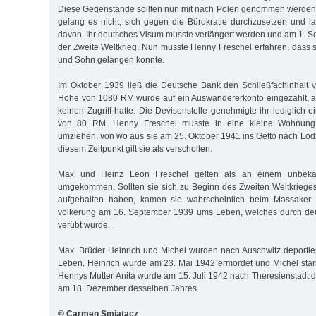
Diese Gegenstände sollten nun mit nach Polen genommen werden
gelang es nicht, sich gegen die Bürokratie durchzusetzen und lan
davon. Ihr deutsches Visum musste verlängert werden und am 1.
der Zweite Weltkrieg. Nun musste Henny Freschel erfahren, dass 
und Sohn gelangen konnte.
Im Oktober 1939 ließ die Deutsche Bank den Schließfachinhalt v
Höhe von 1080 RM wurde auf ein Auswandererkonto eingezahlt, a
keinen Zugriff hatte. Die Devisenstelle genehmigte ihr lediglich
von 80 RM. Henny Freschel musste in eine kleine Wohnung 
umziehen, von wo aus sie am 25. Oktober 1941 ins Getto nach Lodz
diesem Zeitpunkt gilt sie als verschollen.
Max und Heinz Leon Freschel gelten als an einem unbekann
umgekommen. Sollten sie sich zu Beginn des Zweiten Welt­krie­ges
aufgehalten ha­ben, kamen sie wahrscheinlich beim Mas­sa­ker
völkerung am 16. Sep­tember 1939 ums Leben, welches durch deu
verübt wurde.
Max‘ Brüder Heinrich und Michel wurden nach Auschwitz deporti
Leben. Heinrich wurde am 23. Mai 1942 ermordet und Michel sta
Hennys Mut­ter Anita wurde am 15. Juli 1942 nach There­sien­stadt d
am 18. Dezember desselben Jahres.
© Carmen Smiatacz