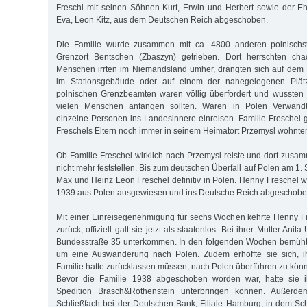
Freschl mit seinen Söhnen Kurt, Erwin und Herbert sowie der 
Eva, Leon Kitz, aus dem Deutschen Reich abgeschoben.
Die Familie wurde zusammen mit ca. 4800 anderen polnisch
Grenzort Bentschen (Zbaszyn) getrieben. Dort herrschten cha
Menschen irrten im Niemandsland umher, drängten sich auf dem
im Stationsgebäude oder auf einem der nahegelegenen Plät
polnischen Grenzbeamten wa­ren völlig überfordert und wussten 
vielen Menschen anfangen sollten. Waren in Polen Verwandt
einzelne Personen ins Landesinnere einreisen. Familie Freschel 
Freschels Eltern noch immer in seinem Heimatort Przemysl wohnte
Ob Familie Freschel wirklich nach Przemysl reiste und dort zusam
nicht mehr feststellen. Bis zum deutschen Überfall auf Polen am 1
Max und Heinz Leon Freschel definitiv in Polen. Henny Freschel 
1939 aus Polen ausgewiesen und ins Deutsche Reich abgeschobe
Mit einer Einreisegenehmigung für sechs Wochen kehrte Henny 
zu­rück, offiziell galt sie jetzt als staatenlos. Bei ihrer Mutter Anit
Bun­des­straße 35 unterkommen. In den folgenden Wochen bemüht
um eine Auswanderung nach Polen. Zudem erhoffte sie sich, i
Familie hatte zu­rücklassen müssen, nach Polen überführen zu kön
Bevor die Familie 1938 abgeschoben worden war, hatte sie i
Spedition Brasch&Rothenstein unterbringen können. Außerdem
Schließfach bei der Deutschen Bank, Filiale Hamburg, in dem S