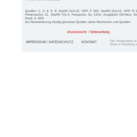
Quellen: 1; 2; 4; 5; 8; StaHH 314-15, OFP, F 592; StaHH 314-15, OFP, R
Firmenarchiv, 21; StaHH 741-4, Fotoarchiv, Sa 1244; Jung­bluth/ Ohl-Hinz: St
Pauli, S. 92ff.
Zur Nummerierung häufig genutzter Quellen siehe Recherche und Quellen.
druckansicht
/
Seitenanfang
Der Stolperstein i
IMPRESSUM / DATENSCHUTZ
KONTAKT
Stein in Hamburg v