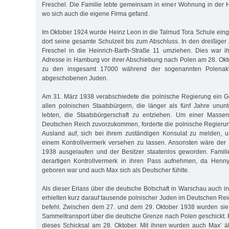
Fre­schel. Die Familie lebte gemeinsam in einer Wohnung in der
wo sich auch die eigene Firma gefand.
Im Oktober 1924 wurde Heinz Leon in die Talmud Tora Schule eing
dort seine gesamte Schulzeit bis zum Abschluss. In den dreißiger
Fre­schel in die Heinrich-Barth-Straße 11 umziehen. Dies war 
Adresse in Hamburg vor ihrer Abschiebung nach Polen am 28. Okt
zu den insge­samt 17000 während der sogenannten Polenakt
abgeschobenen Juden.
Am 31. März 1938 verabschiedete die polnische Regierung ein G
allen pol­nischen Staatsbürgern, die länger als fünf Jahre unu
lebten, die Staats­­bürgerschaft zu entziehen. Um einer Mas
Deutschen Reich zu­vor­zukommen, forderte die polnische Regierun
Ausland auf, sich bei ihrem zuständigen Konsulat zu melden, u
einem Kontrollvermerk versehen zu lassen. Ansonsten wäre der
1938 ausgelaufen und der Besitzer staa­­tenlos geworden. Famili
derartigen Kontrollvermerk in ihren Pass auf­neh­men, da Hen
geboren war und auch Max sich als Deutscher fühlte.
Als dieser Erlass über die deutsche Botschaft in Warschau auch i
er­hiel­ten kurz darauf tausende polnischer Juden im Deutschen R
be­fehl. Zwischen dem 27. und dem 29. Oktober 1938 wurden sie
Sam­meltransport über die deutsche Grenze nach Polen geschickt. F
dieses Schicksal am 28. Oktober. Mit ihnen wurden auch Max’ äl