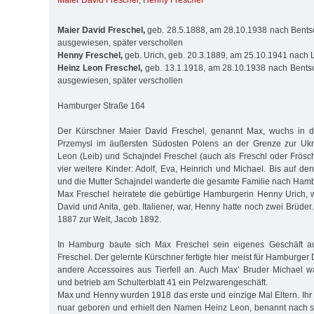
Maier David Freschel
,
Henny Freschel
Maier David Freschel,
geb. 28.5.1888, am 28.10.1938 nach Bents
ausgewiesen, später verschollen
Henny Freschel,
geb. Urich, geb. 20.3.1889, am 25.10.1941 nach L
Heinz Leon Freschel,
geb. 13.1.1918, am 28.10.1938 nach Bentsc
ausgewiesen, später verschollen
Hamburger Straße 164
Der Kürschner Maier David Freschel, genannt Max, wuchs in d
Przemysl im äußersten Südosten Polens an der Grenze zur Ukra
Leon (Leib) und Schajndel Freschel (auch als Freschl oder Frösch
vier weitere Kinder: Adolf, Eva, Heinrich und Michael. Bis auf de
und die Mutter Schajn­del wanderte die gesamte Familie nach Ham
Max Freschel heiratete die gebürtige Hamburgerin Henny Urich, 
David und Anita, geb. Italiener, war. Henny hatte noch zwei Brüd
1887 zur Welt, Jacob 1892.
In Hamburg baute sich Max Freschel sein eigenes Geschäft auf
Freschel. Der gelernte Kürschner fertigte hier meist für Hamburg
andere Acces­soires aus Tierfell an. Auch Max’ Bruder Michael w
und betrieb am Schulterblatt 41 ein Pelzwarengeschäft.
Max und Henny wurden 1918 das erste und einzige Mal Eltern. Ih
nuar geboren und erhielt den Namen Heinz Leon, benannt nach 