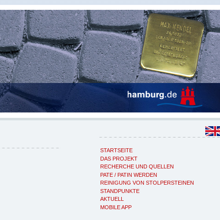
STARTSEITE
DAS PROJEKT
RECHERCHE UND QUELLEN
PATE / PATIN WERDEN
REINIGUNG VON STOLPERSTEINEN
STANDPUNKTE
AKTUELL
MOBILE APP