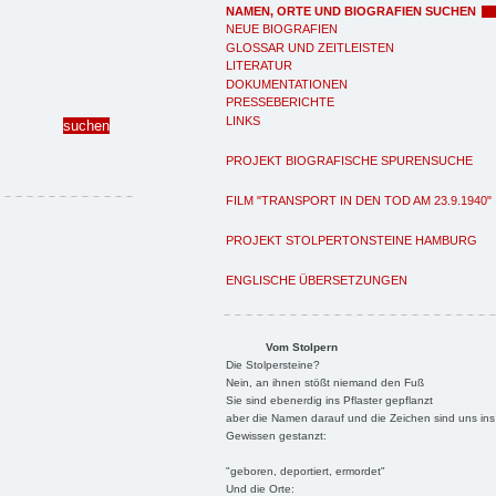
NAMEN, ORTE UND BIOGRAFIEN SUCHEN
NEUE BIOGRAFIEN
GLOSSAR UND ZEITLEISTEN
LITERATUR
DOKUMENTATIONEN
PRESSEBERICHTE
LINKS
PROJEKT BIOGRAFISCHE SPURENSUCHE
FILM "TRANSPORT IN DEN TOD AM 23.9.1940"
PROJEKT STOLPERTONSTEINE HAMBURG
ENGLISCHE ÜBERSETZUNGEN
Vom Stolpern
Die Stolpersteine?
Nein, an ihnen stößt niemand den Fuß
Sie sind ebenerdig ins Pflaster gepflanzt
aber die Namen darauf und die Zeichen sind uns ins
Gewissen gestanzt:
"geboren, deportiert, ermordet"
Und die Orte: