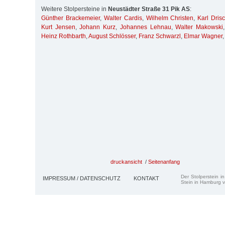
Weitere Stolpersteine in
Neustädter Straße 31 Pik AS
:
Günther Brackemeier
,
Walter Cardis
,
Wilhelm Christen
,
Karl Drisc
Kurt Jensen
,
Johann Kurz
,
Johannes Lehnau
,
Walter Makowski
Heinz Rothbarth
,
August Schlösser
,
Franz Schwarzl
,
Elmar Wagner
,
druckansicht
/
Seitenanfang
Der Stolperstein i
IMPRESSUM / DATENSCHUTZ
KONTAKT
Stein in Hamburg v