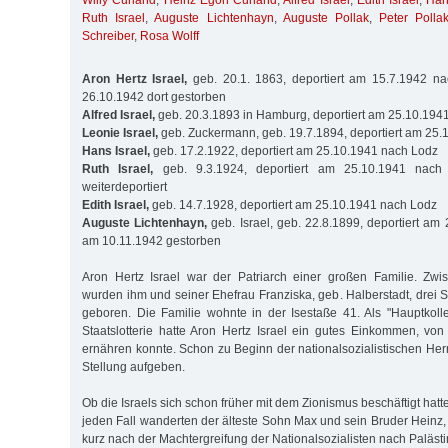
Willy Curland
,
Heinz Egon Curland
,
Alfred Israel
,
Edith Israel
,
Han
Ruth Israel
,
Auguste Lichtenhayn
,
Auguste Pollak
,
Peter Polla
Schreiber
,
Rosa Wolff
Aron Hertz Israel,
geb. 20.1. 1863, deportiert am 15.7.1942 na
26.10.1942 dort gestorben
Alfred Israel,
geb. 20.3.1893 in Hamburg, deportiert am 25.10.194
Leonie Israel,
geb. Zuckermann, geb. 19.7.1894, deportiert am 25
Hans Israel,
geb. 17.2.1922, deportiert am 25.10.1941 nach Lodz
Ruth Israel,
geb. 9.3.1924, deportiert am 25.10.1941 nach
weiterdeportiert
Edith Israel,
geb. 14.7.1928, deportiert am 25.10.1941 nach Lodz
Auguste Lichtenhayn,
geb. Israel, geb. 22.8.1899, deportiert am
am 10.11.1942 gestorben
Aron Hertz Israel war der Patriarch einer großen Familie. Z
wurden ihm und seiner Ehefrau Franziska, geb. Halberstadt, drei 
geboren. Die Familie wohnte in der Isestaße 41. Als "Hauptkol
Staatslotterie hatte Aron Hertz Israel ein gutes Einkommen, vo
ernähren konnte. Schon zu Beginn der nationalsozialistischen Her
Stellung aufgeben.
Ob die Israels sich schon früher mit dem Zionismus beschäftigt hatte
jeden Fall wanderten der älteste Sohn Max und sein Bruder Heinz
kurz nach der Machtergreifung der Nationalsozialisten nach Palästi