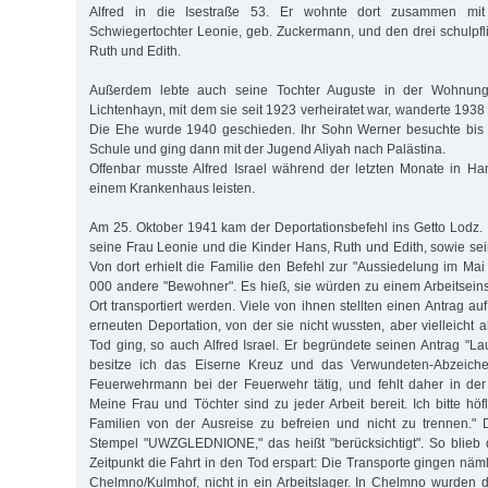
Alfred in die Isestraße 53. Er wohnte dort zusammen mit 
Schwiegertochter Leo­nie, geb. Zuckermann, und den drei schulpfl
Ruth und Edith.
Außerdem lebte auch seine Tochter Auguste in der Wohnung
Lichtenhayn, mit dem sie seit 1923 verheiratet war, wanderte 1938
Die Ehe wurde 1940 geschieden. Ihr Sohn Werner besuchte bis
Schule und ging dann mit der Jugend Aliyah nach Palästina.
Offenbar musste Alfred Israel während der letzten Monate in Hamb
einem Krankenhaus leisten.
Am 25. Oktober 1941 kam der Deportationsbefehl ins Getto Lodz. Er 
seine Frau Leonie und die Kinder Hans, Ruth und Edith, sowie se
Von dort erhielt die Familie den Befehl zur "Aussiedelung im Ma
000 andere "Bewohner". Es hieß, sie würden zu einem Arbeitsei
Ort transportiert werden. Viele von ihnen stellten einen Antrag 
erneuten Deportation, von der sie nicht wussten, aber vielleicht 
Tod ging, so auch Alfred Israel. Er begründete seinen Antrag "Lau
besitze ich das Eiserne Kreuz und das Verwundeten-Abzeiche
Feuerwehrmann bei der Feuerwehr tätig, und fehlt daher in der
Meine Frau und Töchter sind zu jeder Arbeit bereit. Ich bitte höf
Familien von der Ausreise zu befreien und nicht zu trennen." 
Stempel "UWZGLEDNIONE," das heißt "berücksichtigt". So blieb 
Zeitpunkt die Fahrt in den Tod erspart: Die Transporte gingen näml
Chelmno/Kulmhof, nicht in ein Arbeitslager. In Chelmno wurden 