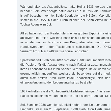
Während Max als Arzt arbeitete, hatte Heinz 1933 gerade ein
beendet. Sein Vater sorgte dafür, dass er in Tel Aviv die Landwi
Israel" besuchen konnte. Beide überlebten die NS-Zeit, Max blieb
später in die USA. Mit den Eltern blieben der Sohn Alfred mit 
Tochter Auguste zurück.
Alfred hatte nach der Realschule in einer großen Exportfirma ei
absolviert. Im Ersten Weltkrieg hatte er als Frontsoldat gekämpf
verwundet worden. Noch vor dem Krieg, eher aber wohl danach
Handelsvertreter in der Textilbranche selbstständig. Die "OHG
"arisiert". Am 3. Mai 1940 war sie offiziell erloschen.
Spätestens seit 1936 bemühten sich Aron Hertz und Franziska Israel
die Papiere für die Auswanderung nach Palästina zusammenzub
ihren Lebensabend mit ihren Söhnen verbringen. Beide waren sie
gesundheitlich angegriffen, weshalb sie besonders auf die medi
durch Max hofften. Aron Hertz Israel beabsichtigte, sich do
einzukaufen, um so den Lebensunterhalt zu bestreiten.
1937 erhielten sie die "Unbedenklichkeitsbescheinigung" für eine
Palästina, die einmal verlängert wurde und bis März 1938 galt. Sie 
Seit Sommer 1936 wohnten sie nicht mehr in der Ise-, sondern in
Franziska Israel am 26. September 1938 starb. Aron Hertz Isra