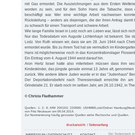
mit Gas ermordet. Die Auszeichnungen aus dem Ersten Weltkri
worden zu sein, und für den Sohn Hans die Tatsache, dass 
beschäftigt war. Wer eine wichtige Arbeit nachweisen konnt
Rückstellung – anders als diejenigen, die der ihren Antrag damit
zu schwach für einen Transport und schwere Arbeit.
Wie lange Familie Israel in Lodz noch am Leben war, lässt sich nic
Nur das Todesdatum von Auguste Lichtenhayn ist bekannt. Sie s
Lodz. Von Ruth wissen wir, dass sie am 28. Juni 1944 nach Che
ermordet wurde. Bis zu ihrem Tod hat sie vermutlich im Kindergarten
Hans ist möglicherweise noch in das Konzentrationslager Flossen
Ein Eintrag vom 4. August 1944 weist darauf hin.
Aron Hertz Israel hatte also miterleben müssen dass ihm sec
Kindeskinder, das jüngste gerade einmal 13 Jahre alt, genommen w
zurück. Wie andere ältere Juden wurde er in das "Judenhaus" Bene
Der Deportationsbefehl nach Theresienstadt erreichte ihn am
Grindelalle 21. Er starb noch im selben Jahr, am 26.10.1942, in The
© Christa Fladhammer
Quellen: 1; 2; 8; AfW 200163; 220899; USHMM/Lodz/Ordner Hamburg(Neubau
von Fritz Neubauer am 09.04.2014.
Zur Nummerierung häufig genutzter Quellen siehe Recherche und Quellen.
druckansicht
/
Seitenanfang
Der Stolperstein i
IMPRESSUM / DATENSCHUTZ
KONTAKT