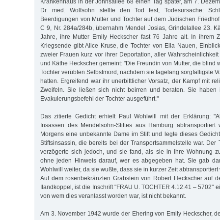
Krankenhaus in der Johnsallee 68 einen Tag später, am 7. Deze
Dr. med. Wolfsohn stellte den Tod fest, Todesursache: Schlaf
Beerdigungen von Mutter und Tochter auf dem Jüdischen Friedhof
C 9, Nr. 284a/284b, übernahm Mendel Josias, Grindelallee 23. 
Jahre, ihre Mutter Emily Heckscher fast 76 Jahre alt. In ihrem 
Kriegsende gibt Alice Kruse, die Tochter von Ella Nauen, Einblic
zweier Frauen kurz vor ihrer Deportation, aller Wahrscheinlichkei
und Käthe Heckscher gemeint: "Die Freundin von Mutter, die blind w
Tochter verübten Selbstmord, nachdem sie tagelang sorgfältigste V
hatten. Ergreifend war ihr unerbittlicher Vorsatz, der Kampf mit 
Zweifeln. Sie ließen sich nicht beirren und beraten. Sie habe
Evakuierungsbefehl der Tochter ausgeführt."
Das zitierte Gedicht erhielt Paul Wohlwill mit der Erklärung: "A
Insassen des Mendelsohn-Stiftes aus Hamburg abtransportiert 
Morgens eine unbekannte Dame im Stift und legte dieses Gedich
Stiftsinsassin, die bereits bei der Transportsammelstelle war. De
verzögerte sich jedoch, und sie fand, als sie in ihre Wohnung 
ohne jeden Hinweis darauf, wer es abgegeben hat. Sie gab da
Wohlwill weiter, da sie wußte, dass sie in kurzer Zeit abtransportiert
Auf dem rosenbekränzten Grabstein von Robert Heckscher auf d
Ilandkoppel, ist die Inschrift "FRAU U. TOCHTER 4.12.41 – 5702" 
von wem dies veranlasst worden war, ist nicht bekannt.
Am 3. November 1942 wurde der Ehering von Emily Heckscher, de