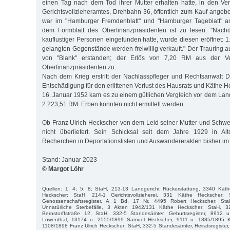
einen Tag nach dem Tod ihrer Mutter erhalten hatte, in den Ve
Gerichtsvollzieheramtes, Drehbahn 36, öffentlich zum Kauf angebo
war im "Hamburger Fremdenblatt" und "Hamburger Tageblatt" a
dem Formblatt des Oberfinanzpräsidenten ist zu lesen: "Nach
kauflustiger Personen eingefunden hatte, wurde diesen eröffnet: 1
gelangten Gegenstände werden freiwillig verkauft." Der Trauring 
von "Blank" erstanden; der Erlös von 7,20 RM aus der Ver
Oberfinanzpräsidenten zu.
Nach dem Krieg erstritt der Nachlasspfleger und Rechtsanwalt 
Entschädigung für den erlittenen Verlust des Hausrats und Käthe 
16. Januar 1952 kam es zu einem gütlichen Vergleich vor dem La
2.223,51 RM. Erben konnten nicht ermittelt werden.
Ob Franz Ulrich Heckscher von dem Leid seiner Mutter und Schwest
nicht überliefert. Sein Schicksal seit dem Jahre 1929 in Al
Recherchen in Deportationslisten und Auswandererakten bisher im
Stand: Januar 2023
© Margot Löhr
Quellen: 1; 4; 5; 8; StaH, 213-13 Landgericht Rückerstattung, 3340 Kät
Heckscher; StaH, 214-1 Gerichtsvollzieherei, 331 Käthe Heckscher; 
Genossenschaftsregister, A 1 Bd. 17 Nr. 4495 Robert Heckscher; StaH
Unnatürliche Sterbefälle, 3 Akten 1942/131 Käthe Heckscher; StaH, 3
Bernstorffstraße 12; StaH, 332-5 Standesämter, Geburtsregister, 8912 
Löwenthal, 13174 u. 2555/1899 Samuel Heckscher, 9111 u. 1885/1895 K
1108/1898 Franz Ulrich Heckscher; StaH, 332-5 Standesämter, Heiratsregiste