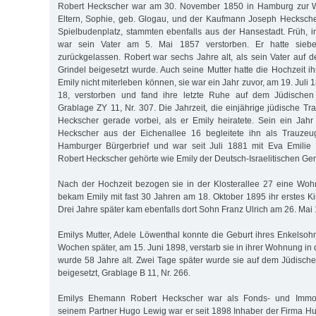
Robert Heckscher war am 30. November 1850 in Hamburg zur 
Eltern, Sophie, geb. Glogau, und der Kaufmann Joseph Hecksche
Spielbudenplatz, stammten ebenfalls aus der Hansestadt. Früh, i
war sein Vater am 5. Mai 1857 verstorben. Er hatte sieb
zurückgelassen. Robert war sechs Jahre alt, als sein Vater auf 
Grindel beigesetzt wurde. Auch seine Mutter hatte die Hochzeit i
Emily nicht miterleben können, sie war ein Jahr zuvor, am 19. Juli
18, verstorben und fand ihre letzte Ruhe auf dem Jüdischen 
Grablage ZY 11, Nr. 307. Die Jahrzeit, die einjährige jüdische Tra
Heckscher gerade vorbei, als er Emily heiratete. Sein ein Jahr
Heckscher aus der Eichenallee 16 begleitete ihn als Trauzeu
Hamburger Bürgerbrief und war seit Juli 1881 mit Eva Emilie
Robert Heckscher gehörte wie Emily der Deutsch-Israelitischen Ge
Nach der Hochzeit bezogen sie in der Klosterallee 27 eine Woh
bekam Emily mit fast 30 Jahren am 18. Oktober 1895 ihr erstes Ki
Drei Jahre später kam ebenfalls dort Sohn Franz Ulrich am 26. Mai 
Emilys Mutter, Adele Löwenthal konnte die Geburt ihres Enkelsoh
Wochen später, am 15. Juni 1898, verstarb sie in ihrer Wohnung in 
wurde 58 Jahre alt. Zwei Tage später wurde sie auf dem Jüdische
beigesetzt, Grablage B 11, Nr. 266.
Emilys Ehemann Robert Heckscher war als Fonds- und Immobil
seinem Partner Hugo Lewig war er seit 1898 Inhaber der Firma 