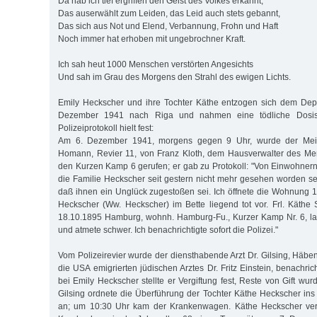
Da hab ich tief ergriffen den Geist des Volkes erkannt,
Das auserwählt zum Leiden, das Leid auch stets gebannt,
Das sich aus Not und Elend, Verbannung, Frohn und Haft
Noch immer hat erhoben mit ungebrochner Kraft.
Ich sah heut 1000 Menschen verstörten Angesichts
Und sah im Grau des Morgens den Strahl des ewigen Lichts.
Emily Heckscher und ihre Tochter Käthe entzogen sich dem Depo
Dezember 1941 nach Riga und nahmen eine tödliche Dosis S
Polizeiprotokoll hielt fest:
Am 6. Dezember 1941, morgens gegen 9 Uhr, wurde der Meist
Homann, Revier 11, von Franz Kloth, dem Hausverwalter des Mende
den Kurzen Kamp 6 gerufen; er gab zu Protokoll: "Von Einwohnern 
die Familie Heckscher seit gestern nicht mehr gesehen worden sei
daß ihnen ein Unglück zugestoßen sei. Ich öffnete die Wohnung 1
Heckscher (Ww. Heckscher) im Bette liegend tot vor. Frl. Käthe
18.10.1895 Hamburg, wohnh. Hamburg-Fu., Kurzer Kamp Nr. 6, la
und atmete schwer. Ich benachrichtigte sofort die Polizei."
Vom Polizeirevier wurde der diensthabende Arzt Dr. Gilsing, Häbe
die USA emigrierten jüdischen Arztes Dr. Fritz Einstein, benachric
bei Emily Heckscher stellte er Vergiftung fest, Reste von Gift wur
Gilsing ordnete die Überführung der Tochter Käthe Heckscher in
an; um 10:30 Uhr kam der Krankenwagen. Käthe Heckscher verst