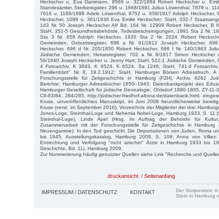
Heckscher u. Eva Dammann, 8566 u. 322/1894 Robert Heckscher u. Emil
Standesämter, Sterberegister, 296 u. 1668/1891 Julius Löwenthal, 7878 u. 1
7916 u. 1186/1898 Adele Löwenthal, 9752 u. 658/1917 Adolph Heckscher, 
Heckscher, 1089 u. 361/1938 Eva Emilie Heckscher; StaH, 332-7 Staatsangeh
143 Nr. 50 Joseph Heckscher AIf Bd. 164 Nr. 12909 Robert Heckscher, B I
StaH, 352-5 Gesundheitsbehörde, Todesbescheinigungen, 1891 Sta 2 Nr. 16
Sta 3 Nr. 658 Adolph Heckscher, 1920 Sta 2 Nr. 2024 Robert Hecksche
Gemeinden, Geburtsregister, 696 a Nr. 91/1812 Joseph Heckscher, 696
Heckscher, 696 d Nr. 205/1850 Robert Heckscher, 696 f Nr. 140/1863 Juli
Jüdische Gemeinden, Heiratsregister, 702 a Nr. 8/1817 Simon Heckscher 
56/1840 Joseph Heckscher u. Jenny Hart; StaH, 522-1 Jüdische Gemeinden, A
4 Fotoarchiv, K 3843, K 6524, K 6524, Sa 1246; StaH, 741-4 Fotoarchiv, 
Familienblatt" Nr. 8, 19.2.1912; StaH, Hamburger Börsen Adressbuch, A
Forschungsstelle für Zeitgeschichte in Hamburg (FZH), Archiv, 6262 Ju
Berichte; Hamburger Adressbücher 1850–1943; Datenbankprojekt des Eduar
Hamburger Gesellschaft für jüdische Genealogie, Ohlsdorf 1890-1895, ZY-11
C9-83/84, 284/285, http://jüdischer-friedhof-altona.de/datenbank.html, einge
Kruse, unveröffentlichtes Manuskript, im Juni 2008 freundlicherweise bereitg
Kruse (verst. im September 2016); Verzeichnis der Mitglieder der drei Hambur
Jones-Loge, Steinthal-Loge und Nehemia Nobel-Loge, Hamburg 1933, S. 11 (
Steinthal-Loge); Linde Apel (Hrsg. im Auftrag der Behörde für Kultu
Zusammenarbeit mit der Forschungsstelle für Zeitgeschichte in Hamburg
Neuengamme): In den Tod geschickt. Die Deportationen von Juden, Roma u
bis 1945, Ausstellungskatalog, Hamburg 2009, S. 106; Anna von Villiez: M
Entrechtung und Verfolgung "nicht arischer" Ärzte in Hamburg 1933 bis 19
Geschichte, Bd. 11), Hamburg 2009.
Zur Nummerierung häufig genutzter Quellen siehe Link "Recherche und Quelle
druckansicht
/
Seitenanfang
Der Stolperstein i
IMPRESSUM / DATENSCHUTZ
KONTAKT
Stein in Hamburg v