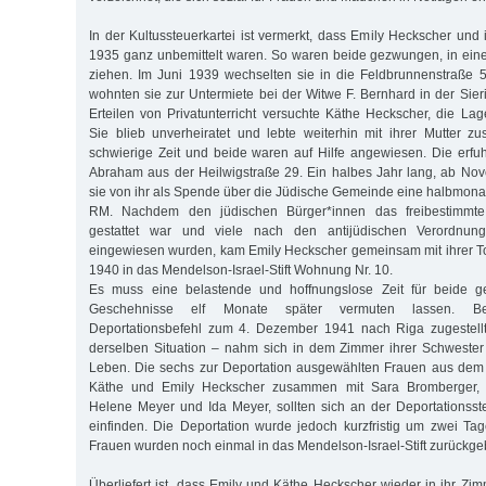
In der Kultussteuerkartei ist vermerkt, dass Emily Heckscher und 
1935 ganz unbemittelt waren. So waren beide gezwungen, in ein
ziehen. Im Juni 1939 wechselten sie in die Feldbrunnenstraße 
wohnten sie zur Untermiete bei der Witwe F. Bernhard in der Sier
Erteilen von Privatunterricht versuchte Käthe Heckscher, die La
Sie blieb unverheiratet und lebte weiterhin mit ihrer Mutter 
schwierige Zeit und beide waren auf Hilfe angewiesen. Die erfu
Abraham aus der Heilwigstraße 29. Ein halbes Jahr lang, ab N
sie von ihr als Spende über die Jüdische Gemeinde eine halbmonat
RM. Nachdem den jüdischen Bürger*innen das freibestimmt
gestattet war und viele nach den antijüdischen Verordnun
eingewiesen wurden, kam Emily Heckscher gemeinsam mit ihrer T
1940 in das Mendelson-Israel-Stift Wohnung Nr. 10.
Es muss eine belastende und hoffnungslose Zeit für beide g
Geschehnisse elf Monate später vermuten lassen. 
Deportationsbefehl zum 4. Dezember 1941 nach Riga zugestellt.
derselben Situation – nahm sich in dem Zimmer ihrer Schwester
Leben. Die sechs zur Deportation ausgewählten Frauen aus dem M
Käthe und Emily Heckscher zusammen mit Sara Bromberger, 
Helene Meyer und Ida Meyer, sollten sich an der Deportationss
einfinden. Die Deportation wurde jedoch kurzfristig um zwei T
Frauen wurden noch einmal in das Mendelson-Israel-Stift zurückge
Überliefert ist, dass Emily und Käthe Heckscher wieder in ihr Zi