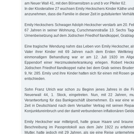
am Neuer Wall 41, mit den Börsensitzen a und b vor Pfeiler 62.
In der Klosterallee 27 wuchsen Emily Heckschers Kinder Käthe und F
anzunehmen, dass die Familie in dieser Zeit in gutsituierten Verhält
Emily Heckschers Schwager Adolph Heckscher verstarb am 20. Feb
67 Jahren in seiner Wohnung, Curschmannstraße 13. Sechs Tage 
Urnenbeisetzung auf dem Jüdischen Friedhof Ilandkoppel, Grablage
Eine tragische Wendung nahm das Leben von Emily Heckscher, al
Vater ihrer Kinder mit 69 Jahren nach dem Ersten Weltkrieg 
einmonatigen Behandlung war er am 12. Juli 1920 im Allg
Eppendorf einer Herzmuskelerkrankung erlegen. Robert Hec
Jüdischen Friedhof Ilandkoppel nahe bei dem Grab seines Bruders
9, Nr. 285. Emily und ihre Kinder hatten sich für einen mit Rosen
entschieden.
Sohn Franz Ulrich war schon zu Beginn jenes Jahres in die F
Neuerwall 44, 1. Stock, eingetreten. Nun, mit 22 Jahren, mu
Verantwortung für das Bankgeschäft übernehmen. Es war eine wir
Zeit in Deutschland nach dem Versailler Vertrag mit seinen Repa
Konjunktureinbruch und der damit verbundenen inflationären Geld
Emily Heckscher war mittelgroß, hatte graue Haare und braune
Beschreibung im Passprotokoll aus dem Jahr 1922 zu erfahren i
Mutter, hatte jedoch mit 29 Jahren, als sie eine Reise unternehm