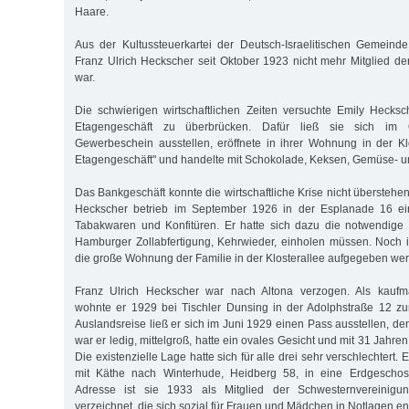
Haare.
Aus der Kultussteuerkartei der Deutsch-Israelitischen Gemeind
Franz Ulrich Heckscher seit Oktober 1923 nicht mehr Mitglied 
war.
Die schwierigen wirtschaftlichen Zeiten versuchte Emily Hecks
Etagengeschäft zu überbrücken. Dafür ließ sie sich im
Gewerbeschein ausstellen, eröffnete in ihrer Wohnung in der Klo
Etagengeschäft" und handelte mit Schokolade, Keksen, Gemüse- u
Das Bankgeschäft konnte die wirtschaftliche Krise nicht überstehen
Heckscher betrieb im September 1926 in der Esplanade 16 ein
Tabakwaren und Konfitüren. Er hatte sich dazu die notwendig
Hamburger Zollabfertigung, Kehrwieder, einholen müssen. Noch 
die große Wohnung der Familie in der Klosterallee aufgegeben we
Franz Ulrich Heckscher war nach Altona verzogen. Als kaufmä
wohnte er 1929 bei Tischler Dunsing in der Adolphstraße 12 zu
Auslandsreise ließ er sich im Juni 1929 einen Pass ausstellen, d
war er ledig, mittelgroß, hatte ein ovales Gesicht und mit 31 Jahr
Die existenzielle Lage hatte sich für alle drei sehr verschlechtert
mit Käthe nach Winterhude, Heidberg 58, in eine Erdgeschos
Adresse ist sie 1933 als Mitglied der Schwesternvereinigun
verzeichnet, die sich sozial für Frauen und Mädchen in Notlagen en