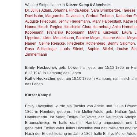
Weitere Stolpersteine in
Kurzer Kamp 6 Altenheim
:
Dr. Julius Adam
,
Johanna Hinda Appel
,
Sara Bromberger
,
Therese
Davidsohn
,
Margarethe Davidsohn
,
Gertrud Embden
,
Katharina 
Auguste Friedburg
,
Jenny Friedemann
,
Mary Halberstadt
,
Käthe H
Hanna Hirsch
,
Regina Hirschfeld
,
Clara Horneburg
,
Anita Hornebu
Koopmann
,
Franziska Koopmann
,
Martha Kurzynski
,
Laura L
Lippstadt
,
Isidor Mendelsohn
,
Balbine Meyer
,
Helene Adele Meye
Nauen
,
Celine Reincke
,
Friederike Rothenburg
,
Benny Salomon
Rosa Schlesinger
,
Louis Stiefel
,
Sophie Stiefel
,
Louise Stre
Zimmermann
Emily Heckscher,
geb. Löwenthal, geb. am 15.12.1865 in Ha
6.12.1941 in Hamburg das Leben
Käthe Heckscher,
geb. am 18.10.1895 in Hamburg, nahm sich am
das Leben
Kurzer Kamp 6
Emily Löwenthal wurde als Tochter von Adele und Julius Löwe
1865 in Hamburg geboren. Ihre Mutter Adele, geb. Nathan (geb.
Hamburgerin. Ihr Vater, Emilys Großvater, der Kaufmann Adolp
Braunschweig. Er hatte sich in Hamburg angesiedelt und L
geheiratet. Emilys Vater Julius Löwenthal war naturalisierter engli
Nach der Eheschließung im Jahre 1862 hatte Emilys Mutter Adele