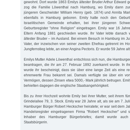
gewohnt. Dort wurde 1863 Emilys ältester Bruder Arthur Edward g
zog die Familie Löwenthal nach Hamburg, wo Emily dann zur
jüngeren Geschwister William Henry (geb. 1874) und Annita Mar
ebenfalls in Hamburg geboren. Emily hatte noch den Geburt
Israelitischen Gemeinde erhalten, bei ihrer jüngeren Schw
Geburtsregister "ohne Religion" eingetragen. Emily war 16 Jahre 
Eltern Anfang 1881 geschieden wurde. Ihr Vater lebte danach 
ältester Bruder – im Ausland. Bei einem Besuch in Hamburg im Jul
Vater, der inzwischen von seiner zweiten Ehefrau getrennt im 
Jungfernstieg lebte, an einer Angina Pectoris. Er wurde 59 Jahre alt
Emilys Mutter Adele Löwenthal entschloss sich nun, die Hamburger
beantragen, die ihr am 27. Februar 1892 zuerkannt wurde. In 
wurde ihr bescheinigt, dass sie über eine lange Zeit als eine r
ehrenwerte Frau bekannt sei. Damals verfügte sie über ein von
Vermögen, dessen Zinsen etwa 5000,- Mark jährlich betrugen. Emil
behielten dagegen die englische Staatsangehörigkeit.
Bis zu ihrer Hochzeit wohnte Emily bei ihrer Mutter, seit ihrem fü
Grindelallee 79, 3. Stock. Emily war 28 Jahre alt, als sie am 7. Ju
Hamburger Bürger Robert Heckscher heiratete; er war seit dem Ja
Handelsregister eingetragenen Firma "Robert Heckscher" und 
Inhaber des Hamburger Bürgerbriefes; damit wurde auch
Staatsbürgerin.