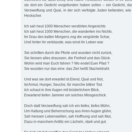
sie dort ein Gedicht vorgefunden haben sollen – ein Gedicht, da
Verzweiflung und Qual, in der sich verfolgte Juden befanden, wi
Heckscher.
Ich sah heut 1000 Menschen verstörten Angesichts
Ich sah heut 1000 Menschen, die wanderten ins Nichts.
Im Grau des kalten Morgens zog die vergrämte Schar,
Und hinter ihr verblasste, was einst ihr Leben war.
Sie schritten durch die Pforte und wussten nicht zurück,
Sie liessen alles draussen, die Freiheit und das Glück.
Wohin wird man Euch fahren ? Wo endet Euer Pfad ?
Sie wussten nur das eine: das Ziel heißt Stacheldraht.
Und was sie dort erwartet ist Elend, Qual und Not,
Ist Armut, Hunger, Seuche, für manche bittrer Tod.
Ich schaut in ihre Augen mit brüderlichem Blick,
Erwartend tiefen Jammer um solches Missgeschick.
Doch statt Verzweiflung sah ich ein tiefes, tiefes Mühn,
Um Haltung und Beherrschung aus ihren Augen glühn,
Sah heissen Lebenswillen, sah Hoffnung und sah Mut,
Dazu in manchem Antlitz ein Lächeln, stark und gut.