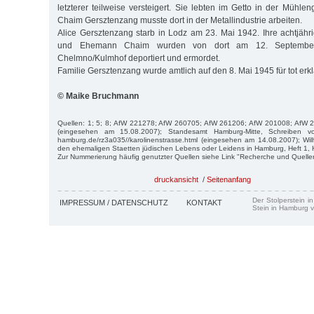
letzterer teilweise versteigert. Sie lebten im Getto in der Mühl
Chaim Gersztenzang musste dort in der Metallindustrie arbeiten.
Alice Gersztenzang starb in Lodz am 23. Mai 1942. Ihre achtjähr
und Ehemann Chaim wurden von dort am 12. September
Chelmno/Kulmhof deportiert und ermordet.
Familie Gersztenzang wurde amtlich auf den 8. Mai 1945 für tot erklä
© Maike Bruchmann
Quellen: 1; 5; 8; AfW 221278; AfW 260705; AfW 261206; AfW 201008; AfW 
(eingesehen am 15.08.2007); Standesamt Hamburg-Mitte, Schreiben v
hamburg.de/rz3a035//karolinenstrasse.html (eingesehen am 14.08.2007); Wi
den ehemaligen Staetten jüdischen Lebens oder Leidens in Hamburg, Heft 1,
Zur Nummerierung häufig genutzter Quellen siehe Link "Recherche und Quelle
druckansicht
/
Seitenanfang
Der Stolperstein i
IMPRESSUM / DATENSCHUTZ
KONTAKT
Stein in Hamburg v