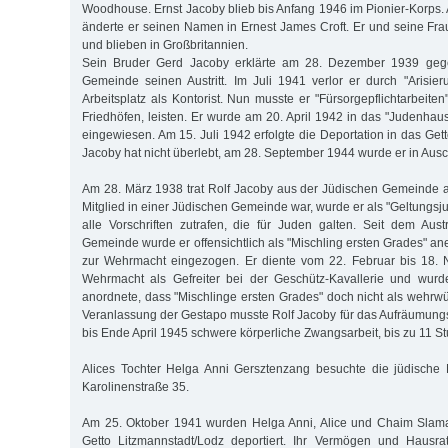
Woodhouse. Ernst Jacoby blieb bis Anfang 1946 im Pionier-Korps
änderte er seinen Namen in Ernest James Croft. Er und seine Fr
und blieben in Großbritannien.
Sein Bruder Gerd Jacoby erklärte am 28. Dezember 1939 geg
Gemeinde seinen Austritt. Im Juli 1941 verlor er durch "Arisie
Arbeitsplatz als Kontorist. Nun musste er "Fürsorgepflichtarbeiten"
Friedhöfen, leisten. Er wurde am 20. April 1942 in das "Judenhau
eingewiesen. Am 15. Juli 1942 erfolgte die Deportation in das Get
Jacoby hat nicht überlebt, am 28. September 1944 wurde er in Ausc
Am 28. März 1938 trat Rolf Jacoby aus der Jüdischen Gemeinde au
Mitglied in einer Jüdischen Gemeinde war, wurde er als "Geltungsj
alle Vorschriften zutrafen, die für Juden galten. Seit dem Aust
Gemeinde wurde er offensichtlich als "Mischling ersten Grades" an
zur Wehrmacht eingezogen. Er diente vom 22. Februar bis 18.
Wehrmacht als Gefreiter bei der Geschütz-Kavallerie und wurde
anordnete, dass "Mischlinge ersten Grades" doch nicht als wehrwür
Veranlassung der Gestapo musste Rolf Jacoby für das Aufräumun
bis Ende April 1945 schwere körperliche Zwangsarbeit, bis zu 11 St
Alices Tochter Helga Anni Gersztenzang besuchte die jüdische
Karolinenstraße 35.
Am 25. Oktober 1941 wurden Helga Anni, Alice und Chaim Slam
Getto Litzmannstadt/Lodz deportiert. Ihr Vermögen und Hausr