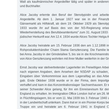
Wall als kaufmännischer Angestellter tätig und später in anderen
und Buchhalter.
Alice Jacoby erlernte den Beruf der Stenotypistin und arbeit
Angestellte. Ab dem 1. Januar 1927 war sie in der Finan
Gänsemarkt als Hilfskraft, ab dem 19. Oktober 1929 als Stenotypi
1933 wurde ihr auf Basis des von der NS-Regierung erlas
Wiederherstellung des Berufsbeamtentums" zum 31. August 1933 g
jüdischer Herkunft war. Am 12.4. 1934 wurde Alices Tochter Helga 
Alice Jacoby heiratete am 15. Februar 1936 den am 1.12.1898 
Rohproduktenhändler Chaim Slama Gersztenzang. Die Familie le
bei Anna Jacoby in der Grindelallee 5, bis sie in die Krochmannst
von Alice Gersztenzang wohnten mit ihrer Mutter weiterhin in der Gr
Ernst Jacoby war stellvertretender Lagerleiter im Freiwilligen Arbe
nach eigenen Angaben, dem Ansehen der NSDAP zu schaden, in
Eingaben über Vorkommnisse aus dem Lageralltag an das Arbei
gab. Ende Oktober 1938 wurde er in der Firma, dem Importge
verhaftet und kam in das Konzentrationslager Sachsenhausen. Er w
seiner Schwester Alice gelang, für ihn ein Einreisevisum für 
England zu erhalten. Im Immigration Office London traf er am 26. 
in Flüchtlingslagern, bis er vom 11. Mai 1939 bis 3. Februar 1940 a
in der Landwirtschaft unterkam. Dann trat er in ein Pionier-Korps b
Truppe ein und heiratete am 6. Februar 1941 in England Ce