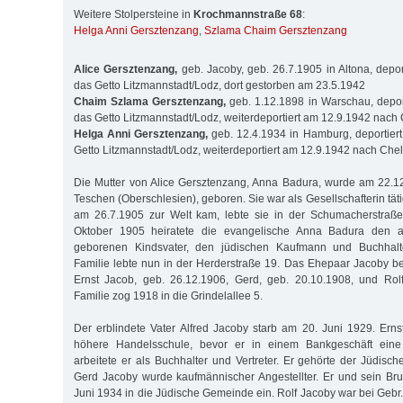
Weitere Stolpersteine in
Krochmannstraße 68
:
Helga Anni Gersztenzang
,
Szlama Chaim Gersztenzang
Alice Gersztenzang,
geb. Jacoby, geb. 26.7.1905 in Altona, depor
das Getto Litzmannstadt/Lodz, dort gestorben am 23.5.1942
Chaim Szlama Gersztenzang,
geb. 1.12.1898 in Warschau, depor
das Getto Litzmannstadt/Lodz, weiterdeportiert am 12.9.1942 nac
Helga Anni Gersztenzang,
geb. 12.4.1934 in Hamburg, deportier
Getto Litzmannstadt/Lodz, weiterdeportiert am 12.9.1942 nach Ch
Die Mutter von Alice Gersztenzang, Anna Badura, wurde am 22.12
Teschen (Oberschlesien), geboren. Sie war als Gesellschafterin tätig
am 26.7.1905 zur Welt kam, lebte sie in der Schumacherstraße
Oktober 1905 heiratete die evangelische Anna Badura den a
geborenen Kindsvater, den jüdischen Kaufmann und Buchhalte
Familie lebte nun in der Herderstraße 19. Das Ehepaar Jacoby 
Ernst Jacob, geb. 26.12.1906, Gerd, geb. 20.10.1908, und Rolf
Familie zog 1918 in die Grindelallee 5.
Der erblindete Vater Alfred Jacoby starb am 20. Juni 1929. Ern
höhere Handelsschule, bevor er in einem Bankgeschäft eine 
arbeitete er als Buchhalter und Vertreter. Er gehörte der Jüdisc
Gerd Jacoby wurde kaufmännischer Angestellter. Er und sein Bru
Juni 1934 in die Jüdische Gemeinde ein. Rolf Jacoby war bei Ge