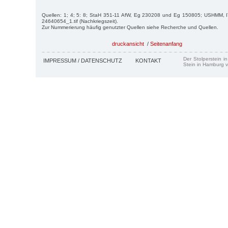
Quellen: 1; 4; 5: 8; StaH 351-11 AfW, Eg 230208 und Eg 150805; USHMM, I
24640654_1.tif (Nachkriegszeit).
Zur Nummerierung häufig genutzter Quellen siehe Recherche und Quellen.
druckansicht
/
Seitenanfang
Der Stolperstein i
IMPRESSUM / DATENSCHUTZ
KONTAKT
Stein in Hamburg v