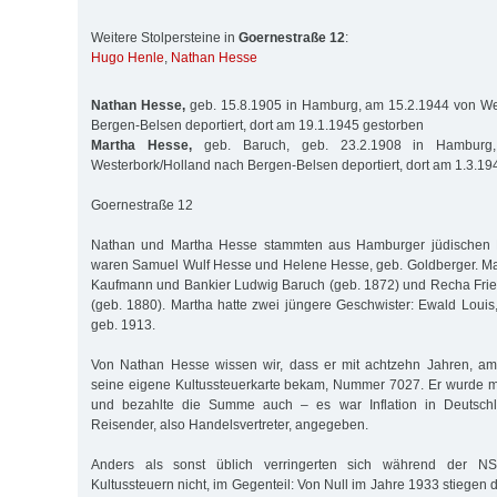
Weitere Stolpersteine in
Goernestraße 12
:
Hugo Henle
,
Nathan Hesse
Nathan Hesse,
geb. 15.8.1905 in Hamburg, am 15.2.1944 von We
Bergen-Belsen deportiert, dort am 19.1.1945 gestorben
Martha Hesse,
geb. Baruch, geb. 23.2.1908 in Hamburg
Westerbork/Holland nach Bergen-Belsen deportiert, dort am 1.3.19
Goernestraße 12
Nathan und Martha Hesse stammten aus Hamburger jüdischen Fa
waren Samuel Wulf Hesse und Helene Hesse, geb. Goldberger. Ma
Kaufmann und Bankier Ludwig Baruch (geb. 1872) und Recha Frie
(geb. 1880). Martha hatte zwei jüngere Geschwister: Ewald Louis,
geb. 1913.
Von Nathan Hesse wissen wir, dass er mit achtzehn Jahren, a
seine eigene Kultussteuerkarte bekam, Nummer 7027. Er wurde m
und bezahlte die Summe auch – es war Inflation in Deutschl
Reisender, also Handelsvertreter, angegeben.
Anders als sonst üblich verringerten sich während der NS
Kultussteuern nicht, im Gegenteil: Von Null im Jahre 1933 stiegen