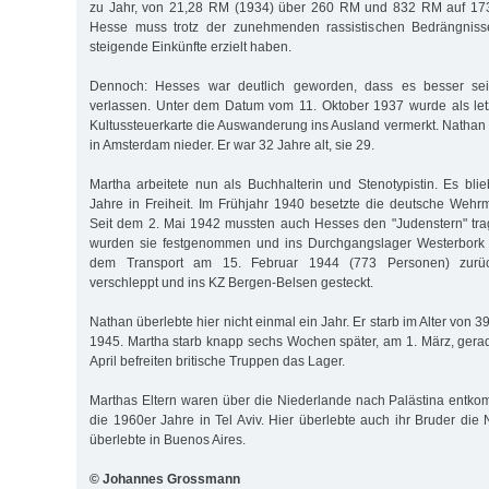
zu Jahr, von 21,28 RM (1934) über 260 RM und 832 RM auf 17
Hesse muss trotz der zunehmenden rassistischen Bedrängniss
steigende Einkünfte erzielt haben.
Dennoch: Hesses war deutlich geworden, dass es besser se
verlassen. Unter dem Datum vom 11. Oktober 1937 wurde als let
Kultussteuerkarte die Auswanderung ins Ausland vermerkt. Nathan 
in Amsterdam nieder. Er war 32 Jahre alt, sie 29.
Martha arbeitete nun als Buchhalterin und Stenotypistin. Es bl
Jahre in Freiheit. Im Frühjahr 1940 besetzte die deutsche Wehr
Seit dem 2. Mai 1942 mussten auch Hesses den "Judenstern" tra
wurden sie festgenommen und ins Durchgangslager Westerbork g
dem Transport am 15. Februar 1944 (773 Personen) zu­rü
verschleppt und ins KZ Ber­gen-Belsen gesteckt.
Nathan überlebte hier nicht einmal ein Jahr. Er starb im Alter von 
1945. Martha starb knapp sechs Wochen später, am 1. März, gerad
April befreiten britische Truppen das Lager.
Marthas Eltern waren über die Niederlande nach Palästina entko
die 1960er Jahre in Tel Aviv. Hier überlebte auch ihr Bruder die
überlebte in Buenos Aires.
© Johannes Grossmann