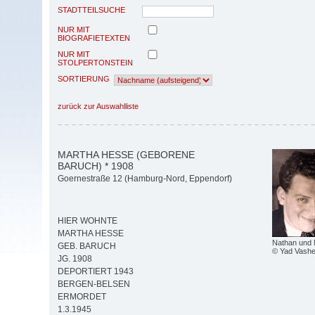
STADTTEILSUCHE
NUR MIT
BIOGRAFIETEXTEN
NUR MIT
STOLPERTONSTEIN
SORTIERUNG
zurück zur Auswahlliste
MARTHA HESSE (GEBORENE
BARUCH) * 1908
Goernestraße 12 (Hamburg-Nord, Eppendorf)
HIER WOHNTE
MARTHA HESSE
Nathan und
GEB. BARUCH
© Yad Vash
JG. 1908
DEPORTIERT 1943
BERGEN-BELSEN
ERMORDET
1.3.1945