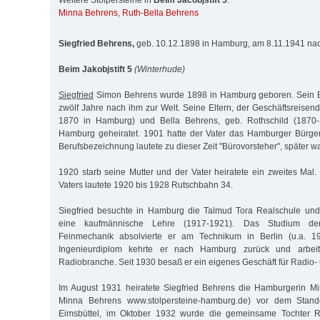
Weitere Stolpersteine in
Beim Jacobjstift 5
:
Minna Behrens
,
Ruth-Bella Behrens
Siegfried Behrens,
geb. 10.12.1898 in Hamburg, am 8.11.1941 nac
Beim Jakobjstift 5
(Winterhude)
Siegfried
Simon Behrens wurde 1898 in Hamburg geboren. Sein B
zwölf Jahre nach ihm zur Welt. Seine Eltern, der Geschäftsreisen
1870 in Hamburg) und Bella Behrens, geb. Rothschild (1870-
Hamburg geheiratet. 1901 hatte der Vater das Hamburger Bürger
Berufsbezeichnung lautete zu dieser Zeit "Bürovorsteher", später war 
1920 starb seine Mutter und der Vater heiratete ein zweites Ma
Vaters lautete 1920 bis 1928 Rutschbahn 34.
Siegfried besuchte in Hamburg die Talmud Tora Realschule un
eine kaufmännische Lehre (1917-1921). Das Studium der
Feinmechanik absolvierte er am Technikum in Berlin (u.a. 
Ingenieurdiplom kehrte er nach Hamburg zurück und arbei
Radiobranche. Seit 1930 besaß er ein eigenes Geschäft für Radio- u
Im August 1931 heiratete Siegfried Behrens die Hamburgerin M
Minna Behrens www.stolpersteine-hamburg.de) vor dem Stan
Eimsbüttel, im Oktober 1932 wurde die gemeinsame Tochter R