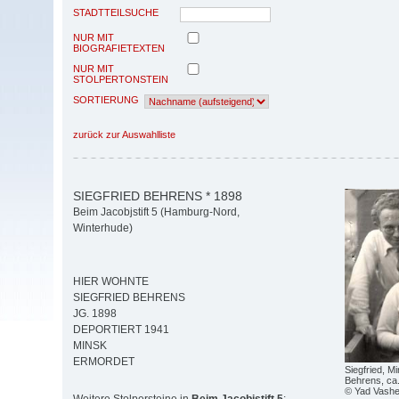
STADTTEILSUCHE
NUR MIT
BIOGRAFIETEXTEN
NUR MIT
STOLPERTONSTEIN
SORTIERUNG
zurück zur Auswahlliste
SIEGFRIED BEHRENS * 1898
Beim Jacobjstift 5 (Hamburg-Nord,
Winterhude)
HIER WOHNTE
SIEGFRIED BEHRENS
JG. 1898
DEPORTIERT 1941
MINSK
ERMORDET
Siegfried, M
Behrens, ca
© Yad Vash