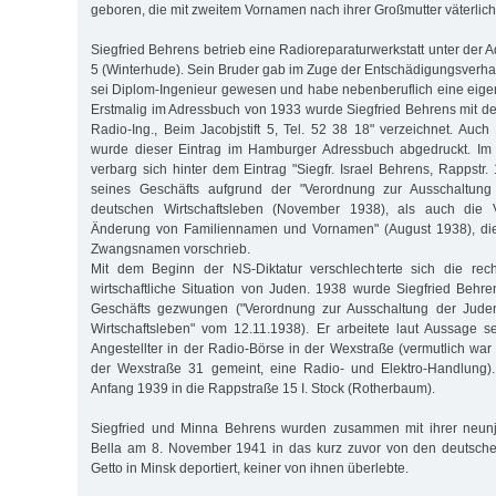
geboren, die mit zweitem Vornamen nach ihrer Großmutter väterlic
Siegfried Behrens betrieb eine Radioreparaturwerkstatt unter der A
5 (Winterhude). Sein Bruder gab im Zuge der Entschädigungsverha
sei Diplom-Ingenieur gewesen und habe nebenberuflich eine eigen
Erstmalig im Adressbuch von 1933 wurde Siegfried Behrens mit de
Radio-Ing., Beim Jacobjstift 5, Tel. 52 38 18" verzeichnet. Au
wurde dieser Eintrag im Hamburger Adressbuch abgedruckt. Im
verbarg sich hinter dem Eintrag "Siegfr. Israel Behrens, Rappstr.
seines Geschäfts aufgrund der "Verordnung zur Ausschaltu
deutschen Wirtschaftsleben (November 1938), als auch die 
Änderung von Familiennamen und Vornamen" (August 1938), di
Zwangsnamen vorschrieb.
Mit dem Beginn der NS-Diktatur verschlechterte sich die recht
wirtschaftliche Situation von Juden. 1938 wurde Siegfried Behr
Geschäfts gezwungen ("Verordnung zur Ausschaltung der Jud
Wirtschaftsleben" vom 12.11.1938). Er arbeitete laut Aussage 
Angestellter in der Radio-Börse in der Wexstraße (vermutlich war 
der Wexstraße 31 gemeint, eine Radio- und Elektro-Handlung)
Anfang 1939 in die Rappstraße 15 I. Stock (Rotherbaum).
Siegfried und Minna Behrens wurden zusammen mit ihrer neunj
Bella am 8. November 1941 in das kurz zuvor von den deutschen
Getto in Minsk deportiert, keiner von ihnen überlebte.