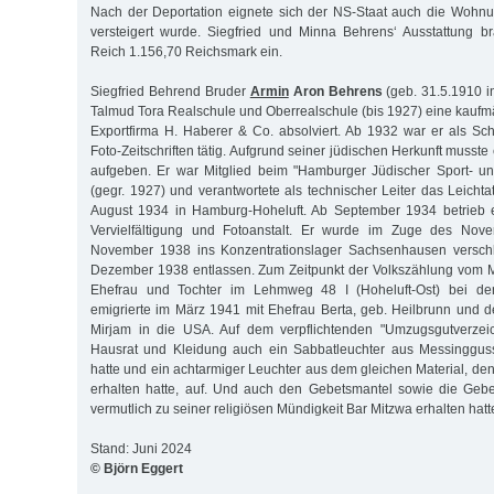
Nach der Deportation eignete sich der NS-Staat auch die Wohnu
versteigert wurde. Siegfried und Minna Behrens‘ Ausstattung 
Reich 1.156,70 Reichsmark ein.
Siegfried Behrend Bruder
Armin
Aron Behrens
(geb. 31.5.1910 i
Talmud Tora Realschule und Oberrealschule (bis 1927) eine kaufm
Exportfirma H. Haberer & Co. absolviert. Ab 1932 war er als Schri
Foto-Zeitschriften tätig. Aufgrund seiner jüdischen Herkunft musste
aufgeben. Er war Mitglied beim "Hamburger Jüdischer Sport- u
(gegr. 1927) und verantwortete als technischer Leiter das Leichtat
August 1934 in Hamburg-Hoheluft. Ab September 1934 betrieb e
Vervielfältigung und Fotoanstalt. Er wurde im Zuge des No
November 1938 ins Konzentrationslager Sachsenhausen verschl
Dezember 1938 entlassen. Zum Zeitpunkt der Volkszählung vom M
Ehefrau und Tochter im Lehmweg 48 I (Hoheluft-Ost) bei den
emigrierte im März 1941 mit Ehefrau Berta, geb. Heilbrunn und de
Mirjam in die USA. Auf dem verpflichtenden "Umzugsgutverzei
Hausrat und Kleidung auch ein Sabbatleuchter aus Messinggus
hatte und ein achtarmiger Leuchter aus dem gleichen Material, de
erhalten hatte, auf. Und auch den Gebetsmantel sowie die Gebe
vermutlich zu seiner religiösen Mündigkeit Bar Mitzwa erhalten hatte,
Stand: Juni 2024
© Björn Eggert