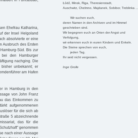
ftiert in Fuhlsbüttel,
Łódź, Minsk, Riga, Theresienstadt,
Auschwitz, Chelmno, Majdanek, Sobibor, Treblinka ..
Wir suchen euch,
deren Namen in den Archiven und im Himmel
en Ehefrau Katharina,
geschrieben sind.
Wir begegnen euch an Orten der Angst und
uf der Insel Helgoland
Verfolgung,
ch absolvierte er eine
wir erkennen euch in euren Kindern und Enkeln.
um Ausbruch des Ersten
Die Steine sprechen von euch,
 Hamburg-Süd. Bis zur
jeden Tag.
er bei den Hamburger
Ihr seid nicht vergessen.
ftigung nachging. Die
bisher unbekannt; er
Inge Grolle
s Fremdenführer am Hafen
der in Hamburg in den
ssage von John Franz
rau das Einkommen zu
stärkt aufgenommenen
löser für die sich ab
traße 5 abzeichnende
ssariat, das für die
 "Schutzhaft" genommen
ise nach einer Aussage