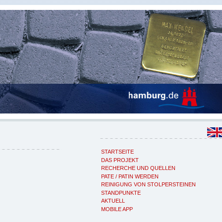
STARTSEITE
DAS PROJEKT
RECHERCHE UND QUELLEN
PATE / PATIN WERDEN
REINIGUNG VON STOLPERSTEINEN
STANDPUNKTE
AKTUELL
MOBILE APP