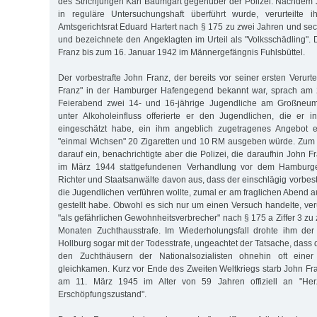
des Strichjungen Karl Baumgart gegenüber der Polizei. Nachdem
in reguläre Untersuchungshaft überführt wurde, ver­urteilte
Amtsgerichtsrat Eduard Hartert nach § 175 zu zwei Jahren und s
und bezeichnete den Angeklagten im Urteil als "Volksschädling". 
Franz bis zum 16. Januar 1942 im Männergefängnis Fuhlsbüttel.
Der vorbestrafte John Franz, der bereits vor seiner ersten Verurt
Franz" in der Hamburger Hafengegend bekannt war, sprach am 
Feierabend zwei 14- und 16-jährige Jugendliche am Großneumar
unter Alkoholeinfluss offerierte er den Jugendlichen, die er i
eingeschätzt habe, ein ihm angeblich zugetragenes Angebot e
"einmal Wichsen" 20 Zigaretten und 10 RM ausgeben würde. Zum 
darauf ein, benachrichtigte aber die Polizei, die daraufhin John Fr
im März 1944 stattgefundenen Verhandlung vor dem Hamburge
Richter und Staatsanwälte davon aus, dass der einschlägig vorbest
die Jugendlichen verführen wollte, zumal er am fraglichen Abend 
gestellt habe. Obwohl es sich nur um einen Versuch handelte, veru
"als gefährlichen Gewohnheitsverbrecher" nach § 175 a Ziffer 3 z
Monaten Zuchthausstrafe. Im Wiederholungsfall drohte ihm der 
Hollburg sogar mit der Todesstrafe, ungeachtet der Tatsache, dass
den Zuchthäusern der Nationalsozialisten ohnehin oft einer 
gleichkamen. Kurz vor Ende des Zweiten Weltkriegs starb John Fr
am 11. März 1945 im Alter von 59 Jahren offiziell an "He
Erschöpfungszustand".