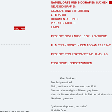
NAMEN, ORTE UND BIOGRAFIEN SUCHEN
NEUE BIOGRAFIEN
GLOSSAR UND ZEITLEISTEN
LITERATUR
DOKUMENTATIONEN
PRESSEBERICHTE
LINKS
PROJEKT BIOGRAFISCHE SPURENSUCHE
FILM "TRANSPORT IN DEN TOD AM 23.9.1940"
PROJEKT STOLPERTONSTEINE HAMBURG
ENGLISCHE ÜBERSETZUNGEN
Vom Stolpern
Die Stolpersteine?
Nein, an ihnen stößt niemand den Fuß
Sie sind ebenerdig ins Pflaster gepflanzt
aber die Namen darauf und die Zeichen sind uns ins
Gewissen gestanzt:
"geboren, deportiert, ermordet"
Und die Orte: