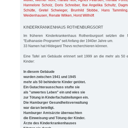
Müller
,
Werner Nohr
,
Harald Noll
,
Agnes Petersen
,
Renate Pöhls
Hannelore Scholz
,
Doris Schreiber
,
Ilse Angelika Schultz
,
Dagma
Schütte
,
Gretel Schwieger
,
Brunhild Stobbe
,
Hans Tammling
Weidenhausen
,
Renate Wilken
,
Horst Willhöft
KINDERKRANKENHAUS ROTHENBURGSORT
Im früheren Kinderkrankenhaus Rothenburgsort setzten die Na
"Euthanasie-Programm" seit Anfang der 1940er Jahre um.
33 Namen hat Hildegard Thevs recherchieren können.
Eine Tafel am Gebäude erinnert seit 1999 an die mehr als 50
Kinder:
In diesem Gebäude
wurden zwischen 1941 und 1945
mehr als 50 behinderte Kinder getötet.
Ein Gutachterausschuss stufte sie
als "unwertes Leben" ein und wies sie
zur Tötung in Kinderfachabteilungen ein.
Die Hamburger Gesundheitsverwaltung
war daran beteiligt.
Hamburger Amtsärzte überwachten
die Einweisung und Tötung der Kinder.
Ärzte des Kinderkrankenhauses