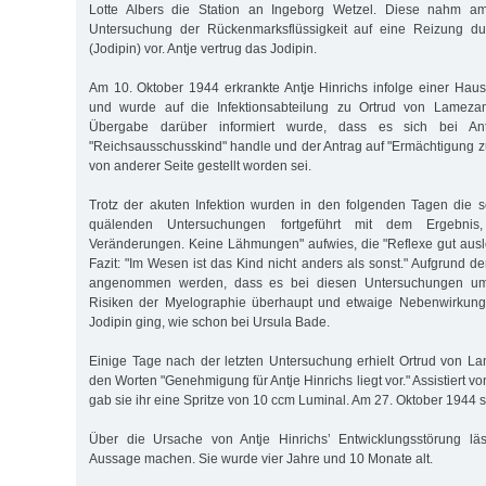
Lotte Albers die Station an Ingeborg Wetzel. Diese nahm a
Untersuchung der Rückenmarksflüssigkeit auf eine Reizung dur
(Jodipin) vor. Antje vertrug das Jodipin.
Am 10. Oktober 1944 erkrankte Antje Hinrichs infolge einer Haus
und wurde auf die Infektionsabteilung zu Ortrud von Lamezan
Übergabe darüber informiert wurde, dass es sich bei An
"Reichsausschusskind" handle und der Antrag auf "Ermächtigung z
von anderer Seite gestellt worden sei.
Trotz der akuten Infektion wurden in den folgenden Tagen die 
quälenden Untersuchungen fortgeführt mit dem Ergebnis
Veränderungen. Keine Lähmungen" aufwies, die "Reflexe gut ausl
Fazit: "Im Wesen ist das Kind nicht anders als sonst." Aufgrund d
angenommen werden, dass es bei diesen Untersuchungen um 
Risiken der Myelographie überhaupt und etwaige Nebenwirkunge
Jodipin ging, wie schon bei Ursula Bade.
Einige Tage nach der letzten Untersuchung erhielt Ortrud von La
den Worten "Genehmigung für Antje Hinrichs liegt vor." Assistiert v
gab sie ihr eine Spritze von 10 ccm Luminal. Am 27. Oktober 1944 st
Über die Ursache von Antje Hinrichs’ Entwicklungsstörung läs
Aussage machen. Sie wurde vier Jahre und 10 Monate alt.