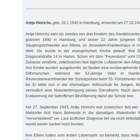
Antje Hinrichs,
geb. 16.1.1940 in Hamburg, ermordet am 27.10.19
Antje Hinrichs kam als zweites von drei Kindern des Handelsvertre
geboren 1890 in Hamburg, und seiner 22 Jahre jüngeren Eh
Säuglingsschwester aus Altona, im Jerusalem-Krankenhaus in H
Welt. Sie wurde in der evangelischen Kirche getauft. Ihre E
Diagonalstraße 14 in Hamm. Schon vor dem "Feuersturm" vom 27./
Zuhause zerstörte, unterbrachen fast tägliche Luftalarme den Allta
ihre Kinder wurden ausgebombt, sie fanden eine vorübergehende Un
Dithmarschen, während der 53-jährige Vater in Hamburg
Revieroberwachtmeister der Schutzpolizei beim 55. Polizeirevier 
tat. Er lebte nun in der ehemaligen Volksschule für Jungen, M
vermutlich eine Notunterbringung seines Dienstherrn. Nach dem
Evakuierung der betroffenen Bevölkerung stand die Schule leer.
Am 27. September 1943, Antje Hinrichs war inzwischen fast vier J
Meldorfer Arzt Hans Behrends in die damaligen Alsterdorfer An
"nervenleidend" sei. Laut ärztlicher Diagnose lief sie nicht selbsts
wurde weder sauber noch trocken.
Ihre Eltern hatten vom ersten Lebensjahr an bemerkt, dass Antje