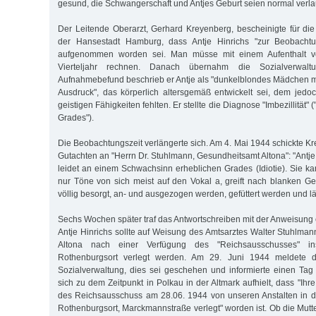
gesund, die Schwangerschaft und Antjes Geburt seien normal verla
Der Leitende Oberarzt, Gerhard Kreyenberg, bescheinigte für di
der Hansestadt Hamburg, dass Antje Hinrichs "zur Beobacht
aufgenommen worden sei. Man müsse mit einem Aufenthalt v
Vierteljahr rechnen. Danach übernahm die Sozialverwal
Aufnahmebefund beschrieb er Antje als "dunkelblondes Mädchen mit
Ausdruck", das körperlich altersgemäß entwickelt sei, dem jed
geistigen Fähigkeiten fehlten. Er stellte die Diagnose "Imbezillität"
Grades").
Die Beobachtungszeit verlängerte sich. Am 4. Mai 1944 schickte Kr
Gutachten an "Herrn Dr. Stuhlmann, Gesundheitsamt Altona": "Antje 
leidet an einem Schwachsinn erheblichen Grades (Idiotie). Sie ka
nur Töne von sich meist auf den Vokal a, greift nach blanken 
völlig besorgt, an- und ausgezogen werden, gefüttert werden und läs
Sechs Wochen später traf das Antwortschreiben mit der Anweisung 
Antje Hinrichs sollte auf Weisung des Amtsarztes Walter Stuhlm
Altona nach einer Verfügung des "Reichsausschusses" in
Rothenburgsort verlegt werden. Am 29. Juni 1944 meldete die
Sozialverwaltung, dies sei geschehen und informierte einen Tag s
sich zu dem Zeitpunkt in Polkau in der Altmark aufhielt, dass "Ihre
des Reichsausschuss am 28.06. 1944 von unseren Anstalten in 
Rothenburgsort, Marckmannstraße verlegt" worden ist. Ob die Mutte