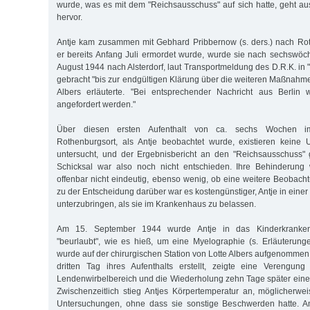
wurde, was es mit dem "Reichsausschuss" auf sich hatte, geht au
hervor.
Antje kam zusammen mit Gebhard Pribbernow (s. ders.) nach Ro
er bereits Anfang Juli ermordet wurde, wurde sie nach sechswöc
August 1944 nach Alsterdorf, laut Transportmeldung des D.R.K. in
gebracht "bis zur endgültigen Klärung über die weiteren Maßnahmen
Albers erläuterte. "Bei entsprechender Nachricht aus Berlin
angefordert werden."
Über diesen ersten Aufenthalt von ca. sechs Wochen im
Rothenburgsort, als Antje beobachtet wurde, existieren keine 
untersucht, und der Ergebnisbericht an den "Reichsausschuss" 
Schicksal war also noch nicht entschieden. Ihre Behinderung 
offenbar nicht eindeutig, ebenso wenig, ob eine weitere Beobacht
zu der Entscheidung darüber war es kostengünstiger, Antje in einer 
unterzubringen, als sie im Krankenhaus zu belassen.
Am 15. September 1944 wurde Antje in das Kinderkranken
"beurlaubt", wie es hieß, um eine Myelographie (s. Erläuterung
wurde auf der chirurgischen Station von Lotte Albers aufgenomm
dritten Tag ihres Aufenthalts erstellt, zeigte eine Verengun
Lendenwirbelbereich und die Wiederholung zehn Tage später eine 
Zwischenzeitlich stieg Antjes Körpertemperatur an, möglicherwe
Untersuchungen, ohne dass sie sonstige Beschwerden hatte. A