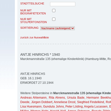
STADTTEILSUCHE
NUR MIT
BIOGRAFIETEXTEN
NUR MIT
STOLPERTONSTEIN
SORTIERUNG
zurück zur Auswahlliste
ANTJE HINRICHS * 1940
Marckmannstraße 135 (ehemalige Kinderklinik) (Hamburg-Mitte, Ro
ANTJE HINRICHS
GEB. 16.1.1940
ERMORDET 27.10.1944
Weitere Stolpersteine in
Marckmannstraße 135 (ehemalige Kinder
Andreas Ahlemann
,
Rita Ahrens
,
Ursula Bade
,
Hermann Beekhu
Deede
,
Jürgen Dobbert
,
Anneliese Drost
,
Siegfried Findelkind
,
Rolf
Lisa Huesmann
,
Gundula Johns
,
Peter Löding
,
Angela Lucassen
,
E