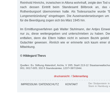
Reinhold Hinrichs, inzwischen in Altona wohnhaft, zeigte den Tod s
nach dessen Eintritt beim Standesamt Billbrook an, das d
Rothenburgsort übernommen hatte. Als Todesursache wurde "
Lungenentzündung" eingetragen. Die Auseinandersetzungen um
für die Beerdigung zogen sich bis März 1945 hin.
Im Ermittlungsverfahren gab Walter Stuhlmann, der Antjes Einwei
nur zu, diese weitergegeben und unterschrieben zu haben. De
entfallen, denn die Eltern hätten nicht in seinem Bezirk geleb
Gutachter gewesen. Ähnlich wie er erinnerte sich kaum einer d
Mitwirkung.
© Hildegard Thevs
Quellen: Ev. Stiftung Alsterdorf, Archiv, V 265; StaH 213-12 Staatsanwaltsch
001; 0017-005; 332-5 Standesämter, 1237+397/1944.
druckansicht
/
Seitenanfang
Der Stolperstein i
IMPRESSUM / DATENSCHUTZ
KONTAKT
Stein in Hamburg v