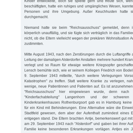
Kinder entwickelte, doch sie spielte gern und freute sich, we
beschäftigten, hatte ein ruhiges und umgängliches Wesen, kann
Personen und ihre Umgebung. Außer Keuchhusten hatte si
durchgemacht.
Niemand hatte sie beim "Reichsausschuss" gemeldet, denn 
körperlich unauffällig, und sie fügte sich verträglich in das Famil
nicht, ob die Eltern vielleicht wegen der prekären Wohnsituation An
zustimmten.
Mitte August 1943, nach den Zerstörungen durch die Luftangriffe 
Leitung der damaligen Alsterdorfer Anstalten mehrere hundert Kran
verlegt und so Raum für etwaige weitere Kriegsopfer geschaffen
Lensch bemühte sich, wie er seinem Kollegen Friedrich von Bode
9. September 1943 mitteilte, "durch weitere Verlegungen Vors
Katastrophen" zu treffen. Statt weitere Kranke zu verlegen, n
wenige, neue Patientinnen und Patienten auf. Es ist anzunehmen
"Reichsausschuss" hier eingewiesen wurde, denn nach 
"Kinderfachabteilung" Langenhorn und der schweren
Kinderkrankenhauses Rothenburgsort gab es in Hamburg keine 
für ein Kind mit Behinderungen. Eine Alternative wäre die Einw
Stadtfeld gewesen, dem aber der Aufenthalt zumindest eines El
entgegen stand. Die Eltern brachten Antje, bemerkenswert gut mit
am 29. September 1943 nach "Alsterdorf" und gaben bei ihrer Au
Familie keine besonderen Erkrankungen vorlägen. Antjes ein Ja