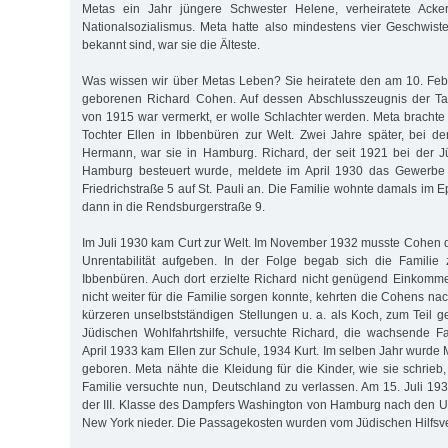
Metas ein Jahr jüngere Schwester Helene, verheiratete Acke
Nationalsozialismus. Meta hatte also mindestens vier Geschwist
bekannt sind, war sie die Älteste.
Was wissen wir über Metas Leben? Sie heiratete den am 10. Fe
geborenen Richard Cohen. Auf dessen Abschlusszeugnis der Ta
von 1915 war vermerkt, er wolle Schlachter werden. Meta bracht
Tochter Ellen in Ibbenbüren zur Welt. Zwei Jahre später, bei d
Hermann, war sie in Hamburg. Richard, der seit 1921 bei der 
Hamburg besteuert wurde, meldete im April 1930 das Gewerbe a
Friedrichstraße 5 auf St. Pauli an. Die Familie wohnte damals im
dann in die Rendsburgerstraße 9.
Im Juli 1930 kam Curt zur Welt. Im November 1932 musste Cohen 
Unrentabilität aufgeben. In der Folge begab sich die Familie
Ibbenbüren. Auch dort erzielte Richard nicht genügend Einkomm
nicht weiter für die Familie sorgen konnte, kehrten die Cohens n
kürzeren unselbstständigen Stellungen u. a. als Koch, zum Teil g
Jüdischen Wohlfahrtshilfe, versuchte Richard, die wachsende F
April 1933 kam Ellen zur Schule, 1934 Kurt. Im selben Jahr wurde
geboren. Meta nähte die Kleidung für die Kinder, wie sie schrieb
Familie versuchte nun, Deutschland zu verlassen. Am 15. Juli 19
der III. Klasse des Dampfers Washington von Hamburg nach den US
New York nieder. Die Passagekosten wurden vom Jüdischen Hilfsve