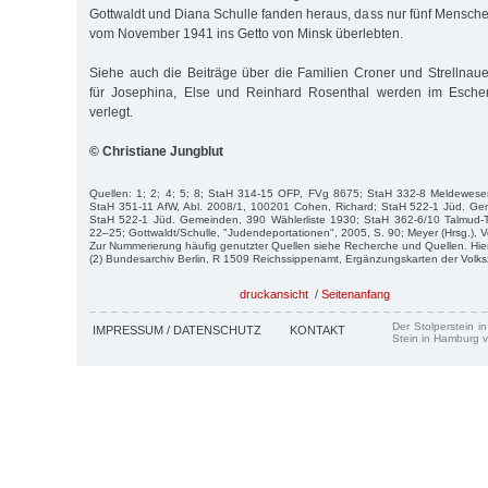
Gottwaldt und Diana Schulle fanden heraus, dass nur fünf Mensch
vom November 1941 ins Getto von Minsk überlebten.
Siehe auch die Beiträge über die Familien Croner und Strellnaue
für Josephina, Else und Reinhard Rosenthal werden im Eschen
verlegt.
© Christiane Jungblut
Quellen: 1; 2; 4; 5; 8; StaH 314-15 OFP, FVg 8675; StaH 332-8 Meldewes
StaH 351-11 AfW, Abl. 2008/1, 100201 Cohen, Richard; StaH 522-1 Jüd. G
StaH 522-1 Jüd. Gemeinden, 390 Wählerliste 1930; StaH 362-6/10 Talmud-
22–25; Gottwaldt/Schulle, "Judendeportationen", 2005, S. 90; Meyer (Hrsg.), V
Zur Nummerierung häufig genutzter Quellen siehe Recherche und Quellen. Hie
(2) Bundesarchiv Berlin, R 1509 Reichssippenamt, Ergänzungskarten der Volk
druckansicht
/
Seitenanfang
Der Stolperstein i
IMPRESSUM / DATENSCHUTZ
KONTAKT
Stein in Hamburg v