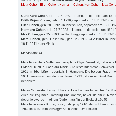
Weitere Stolpersteine in
Marktstraße 44 (vor Grünfläche)
:
Meta Cohen
,
Ellen Cohen
,
Hermann Cohen
,
Kurt Cohen
,
Max Coh
Curt (Kurt) Cohen,
geb. 12.7.1930 in Hamburg, deportiert am 18.1
Edith Mirjam Cohen,
geb. 6.1.1936, deportiert am 18.11.1941 nach
Ellen Cohen,
geb. 28.9.1926 in Ibbenbüren, deportiert am 18.11.1
Hermann Cohen,
geb. 27.7.1928 in Hamburg, deportiert am 18.11
Max Cohen,
geb. 25.5.1934 in Hamburg, deportiert am 18.11.1941
Meta Cohen,
geb. Rosenthal, geb. 2.2.1902 (4.2.1902) in Ibbe
18.11.1941 nach Minsk
Marktstraße 44
Meta Rosenthals Mutter war Josephine Olga Rosenthal, geborene 
Oktober 1878 in Goch am Rhein. Sie lebte mit Metas Schwester 
1911 in Ibbenbüren, ebenfalls in Hamburg. Die beiden Frauen 
1941 gemeinsam mit dem im Januar 1933 geborenen Kind Reinha
deportiert.
Metas Schwester Fanny Johanne Julie kam im November 1908 in
Auch sie zog nach Hamburg und wohnte, bevor sie am 8. Nove
deportiert wurde, in einem "Judenhaus" in der Breitestraße 56.
Meta hatte einen Bruder, Josef, Jahrgang 1910, der in Ibbenbüren
1942 im Konzentrationslager Sachsenhausen umkam.