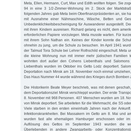
Meta, Ellen, Hermann, Curt, Max und Edith wollten folgen. Sie zo
94 in eine 3 1/2-Zimmer-Wohnung im 2. Stock der Marktstra
folgenden Jahres gab Meta beim Oberfinanzpräsidenten an, sie h
mit Ausnahme einer Nähmaschine, Wäsche, Betten und Gesch
Unbedenklichkeitsbescheinigung für Auswanderer ausgestellt. De
mit ihren Kindern ausreisen. Richard gelang es nicht, dem ameri
erforderlichen Papiere vorzulegen. Meta musste warten. Für kurz
mit ihrem Sohn Nathan ein. Keines der Kinder konnte die Schu
ohnehin zu jung, um die Schule zu besuchen. Im April 1941 wurd
der Talmud Tora Schule bei Lehrer Rothschild eingeschult. Meta u
die kleine Wohnung nun mit immer mehr jüdischen Familien te
wohnten dort außer den Cohens Liebenthals und Salomons m
Liebenthals wurden im Oktober ins Getto Lodz deportiert. Salo
Deportation nach Minsk am 18. November noch einmal umziehen, 
Das Haus Nummer 44 wurde während des Krieges durch Bomben ze
Die Historikerin Beate Meyer beschrieb, was mit denen geschah
dem Deportationsziel Minsk verschleppt wurden. Der erste Transp
8. November mit 968 Personen. 407 Menschen wurden am 18. No
von Minsk deportiert. Sie arbeiteten für die Wehrmacht, die SS oder
Viele starben in den ersten eineinhalb Jahren nach der Ankunf
Infektionskrankheiten. Bei Massakern im Getto am 8. Mai und 
wurden fast alle ehemaligen Hamburger erschossen oder im
Auflösung des Gettos im September 1943 wurden die wen
Überlebenden in andere Zwangarbeits- oder Konzentrationsla