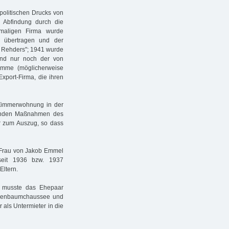
politischen Drucks von
n Abfindung durch die
maligen Firma wurde
s übertragen und der
x Rehders"; 1941 wurde
nd nur noch der von
umme (möglicherweise
xport-Firma, die ihren
-Zimmerwohnung in der
ierenden Maßnahmen des
r zum Auszug, so dass
e Frau von Jakob Emmel
 seit 1936 bzw. 1937
Eltern.
 musste das Ehepaar
thenbaumchaussee und
 als Untermieter in die