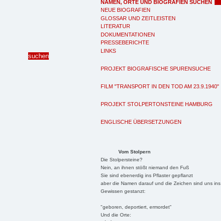
NAMEN, ORTE UND BIOGRAFIEN SUCHEN
NEUE BIOGRAFIEN
GLOSSAR UND ZEITLEISTEN
LITERATUR
DOKUMENTATIONEN
PRESSEBERICHTE
LINKS
PROJEKT BIOGRAFISCHE SPURENSUCHE
FILM "TRANSPORT IN DEN TOD AM 23.9.1940"
PROJEKT STOLPERTONSTEINE HAMBURG
ENGLISCHE ÜBERSETZUNGEN
Vom Stolpern
Die Stolpersteine?
Nein, an ihnen stößt niemand den Fuß
Sie sind ebenerdig ins Pflaster gepflanzt
aber die Namen darauf und die Zeichen sind uns ins
Gewissen gestanzt:
"geboren, deportiert, ermordet"
Und die Orte: