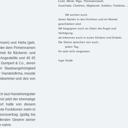
Łódź, Minsk, Riga, Theresienstadt,
Auschwitz, Chelmno, Majdanek, Sobibor, Treblinka ..
Wir suchen euch,
deren Namen in den Archiven und im Himmel
geschrieben sind.
Wir begegnen euch an Orten der Angst und
Verfolgung,
wir erkennen euch in euren Kindern und Enkeln.
Die Steine sprechen von euch,
Posen) und Hella (geb.
jeden Tag.
unter dem Firmennamen
Ihr seid nicht vergessen.
rieb für Bäckerei- und
 Angestellte und 40 45
Inge Grolle
) Gumpert & Co., deren
 Staatsangehörigkeit
r Handelsfirma, musste
delskammer und des von
ch laut Handelsregister
r jetzt der ehemalige
ert hatte von diesem
nde Funktionen mehr in
onsvertrag (gültig bis
fenden Gewinn seiner
se nahm.