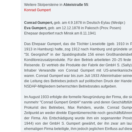
Weitere Stolpersteine in
Abteistraße 55
:
Konrad Gumpert
Conrad Gumpert,
geb. am 4.9.1878 in Deutsch-Eylau (Westpr.)
Eva Gumpert,
geb. am 12.12.1878 in Pakosch (Prov. Posen)
Ehepaar deportiert nach Minsk am 8.11.1941
Das Ehepaar Gumpert, das die Töchter Lieselotte (geb. 1910 in 
1913 in Hamburg) hatte, zog 1912 nach Hamburg und gründete 
"St. Georgshof" in der Spaldingstraße 156 einen Großhandelsbet
Konditoreizusatzprodukte. Für den Betrieb arbeiteten 20–25 feste
Reisende. Er vertrieb die Produkte der Fabrik der GmbH S. (Sally
Inhaber Verwandte von Conrad Gumpert mit US-amerikanischer
waren. Conrad Gumpert war bis zum Juli 1933 Alleininhaber seine
die Leitung des Betriebes jedoch auf politischen Druck der Han
NSDAP-Mitgliedern beherrschten Betriebsrates aufgeben.
Im August 1933 erfolgte die formelle Neugründung der Firma, die si
nunmehr "Conrad Gumpert GmbH" nannte und deren Geschäftsführe
Prokurist des Betriebes, Max Rehders, wurde. Conrad Gump
Zeitpunkt an weder direkte Eigentümerrechte noch geschäftsführe
der Firma. Als Entschädigung wurde ihm ein sogenannter Provisi
1944) von der GmbH S. Gumpert gewährt, der ihn zwar am lau
ehemaligen Firma beteiligte, ihm jedoch jeglichen Einfluss auf die