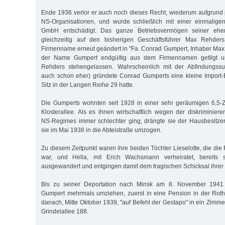
Ende 1936 verlor er auch noch dieses Recht, wiederum aufgrund 
NS-Organisationen, und wurde schließlich mit einer einmalige
GmbH entschädigt. Das ganze Betriebsvermögen seiner ehe
gleichzeitig auf den bisherigen Geschäftsführer Max Rehder
Firmenname erneut geändert in "Fa. Conrad Gumpert, Inhaber Ma
der Name Gumpert endgültig aus dem Firmennamen getilgt u
Rehders stehengelassen. Wahrscheinlich mit der Abfindungss
auch schon eher) gründete Conrad Gumperts eine kleine Import-E
Sitz in der Langen Reihe 29 hatte.
Die Gumperts wohnten seit 1928 in einer sehr geräumigen 6,5
Klosterallee. Als es ihnen wirtschaftlich wegen der diskrimin
NS-Regimes immer schlechter ging, drängte sie der Hausbesitze
sie im Mai 1938 in die Abteistraße umzogen.
Zu diesem Zeitpunkt waren ihre beiden Töchter Lieselotte, die di
war, und Hella, mit Erich Wachsmann verheiratet, bereits
ausgewandert und entgingen damit dem tragischen Schicksal ihrer 
Bis zu seiner Deportation nach Minsk am 8. November 1941
Gumpert mehrmals umziehen, zuerst in eine Pension in der Ro
danach, Mitte Oktober 1939, "auf Befehl der Gestapo" in ein Zimmer
Grindelallee 188.