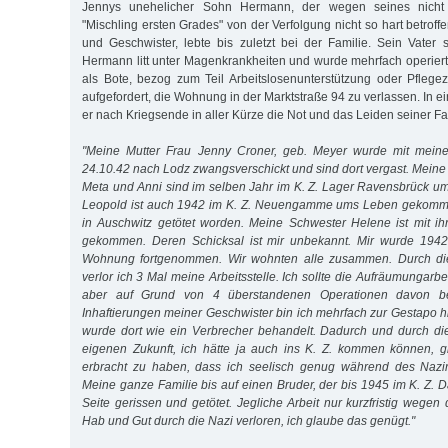
Jennys unehelicher Sohn Hermann, der wegen seines nicht 
"Mischling ersten Grades" von der Verfolgung nicht so hart betroff
und Geschwister, lebte bis zuletzt bei der Familie. Sein Vater
Hermann litt unter Magenkrankheiten und wurde mehrfach operiert.
als Bote, bezog zum Teil Arbeitslosenunterstützung oder Pfleg
aufgefordert, die Wohnung in der Marktstraße 94 zu verlassen. In
er nach Kriegsende in aller Kürze die Not und das Leiden seiner Fa
"Meine Mutter Frau Jenny Croner, geb. Meyer wurde mit mein
24.10.42 nach Lodz zwangsverschickt und sind dort vergast. Mein
Meta und Anni sind im selben Jahr im K. Z. Lager Ravensbrück u
Leopold ist auch 1942 im K. Z. Neuengamme ums Leben gekomme
in Auschwitz getötet worden. Meine Schwester Helene ist mit 
gekommen. Deren Schicksal ist mir unbekannt. Mir wurde 1942
Wohnung fortgenommen. Wir wohnten alle zusammen. Durch di
verlor ich 3 Mal meine Arbeitsstelle. Ich sollte die Aufräumungar
aber auf Grund von 4 überstandenen Operationen davon bef
Inhaftierungen meiner Geschwister bin ich mehrfach zur Gestapo 
wurde dort wie ein Verbrecher behandelt. Dadurch und durch di
eigenen Zukunft, ich hätte ja auch ins K. Z. kommen können, 
erbracht zu haben, dass ich seelisch genug während des Nazir
Meine ganze Familie bis auf einen Bruder, der bis 1945 im K. Z. 
Seite gerissen und getötet. Jegliche Arbeit nur kurzfristig wege
Hab und Gut durch die Nazi verloren, ich glaube das genügt."