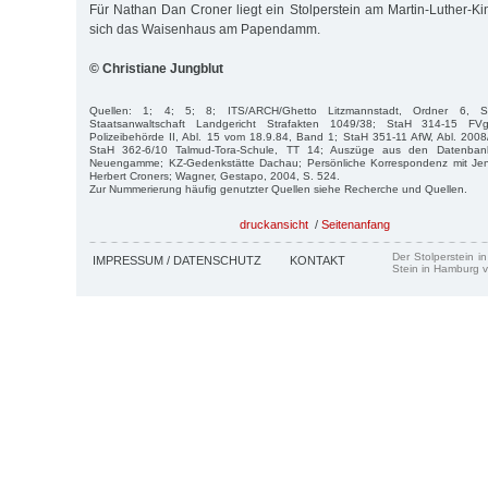
Für Nathan Dan Croner liegt ein Stolperstein am Martin-Luther-Ki
sich das Waisenhaus am Papendamm.
© Christiane Jungblut
Quellen: 1; 4; 5; 8; ITS/ARCH/Ghetto Litzmannstadt, Ordner 6, 
Staatsanwaltschaft Landgericht Strafakten 1049/38; StaH 314-15 F
Polizeibehörde II, Abl. 15 vom 18.9.84, Band 1; StaH 351-11 AfW, Abl. 200
StaH 362-6/10 Talmud-Tora-Schule, TT 14; Auszüge aus den Datenban
Neuengamme; KZ-Gedenkstätte Dachau; Persönliche Korrespondenz mit Jen
Herbert Croners; Wagner, Gestapo, 2004, S. 524.
Zur Nummerierung häufig genutzter Quellen siehe Recherche und Quellen.
druckansicht
/
Seitenanfang
Der Stolperstein i
IMPRESSUM / DATENSCHUTZ
KONTAKT
Stein in Hamburg v