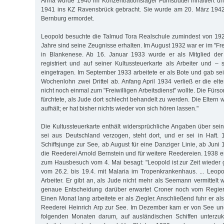
Anna wurde 1940 im Konzentrationslager Fuhlsbüttel inhaftiert u
1941 ins KZ Ravensbrück gebracht. Sie wurde am 20. März 1942 
Bernburg ermordet.
Leopold besuchte die Talmud Tora Realschule zumindest von 192
Jahre sind seine Zeugnisse erhalten. Im August 1932 war er im "Frei
in Blankenese. Ab 16. Januar 1933 wurde er als Mitglied de
registriert und auf seiner Kultussteuerkarte als Arbeiter und 
eingetragen. Im September 1933 arbeitete er als Bote und gab se
Wochenlohn zwei Drittel ab. Anfang April 1934 verließ er die elt
nicht noch einmal zum "Freiwilligen Arbeitsdienst" wollte. Die Fürso
fürchtete, als Jude dort schlecht behandelt zu werden. Die Eltern w
aufhält; er hat bisher nichts wieder von sich hören lassen."
Die Kultussteuerkarte enthält widersprüchliche Angaben über sein
sei aus Deutschland verzogen, steht dort, und er sei in Haft.
Schiffsjunge zur See, ab August für eine Danziger Linie, ab Juni
die Reederei Arnold Bernstein und für weitere Reedereien. 1938 er
zum Hausbesuch vom 4. Mai besagt: "Leopold ist zur Zeit wieder
vom 26.2. bis 19.4. mit Malaria im Tropenkrankenhaus. ... Leopol
Arbeiter. Er gibt an, als Jude nicht mehr als Seemann vermittelt
genaue Entscheidung darüber erwartet Croner noch vom Regier
Einen Monat lang arbeitete er als Ziegler. Anschließend fuhr er al
Reederei Heinrich Arp zur See. Im Dezember kam er von See un
folgenden Monaten darum, auf ausländischen Schiffen unterz