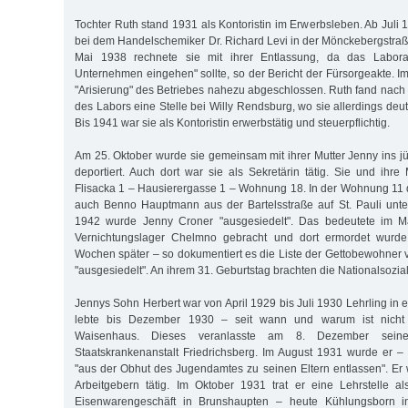
Tochter Ruth stand 1931 als Kontoristin im Erwerbsleben. Ab Juli 19
bei dem Handelschemiker Dr. Richard Levi in der Mönckebergstraße
Mai 1938 rechnete sie mit ihrer Entlassung, da das Laborat
Unternehmen eingehen" sollte, so der Bericht der Fürsorgeakte. I
"Arisierung" des Betriebes nahezu abgeschlossen. Ruth fand na
des Labors eine Stelle bei Willy Rendsburg, wo sie allerdings deut
Bis 1941 war sie als Kontoristin erwerbstätig und steuerpflichtig.
Am 25. Oktober wurde sie gemeinsam mit ihrer Mutter Jenny ins j
deportiert. Auch dort war sie als Sekretärin tätig. Sie und ihre
Flisacka 1 – Hausierergasse 1 – Wohnung 18. In der Wohnung 11
auch Benno Hauptmann aus der Bartelsstraße auf St. Pauli unte
1942 wurde Jenny Croner "ausgesiedelt". Das bedeutete im Ma
Vernichtungslager Chelmno gebracht und dort ermordet wurd
Wochen später – so dokumentiert es die Liste der Gettobewohner 
"ausgesiedelt". An ihrem 31. Geburtstag brachten die Nationalsozial
Jennys Sohn Herbert war von April 1929 bis Juli 1930 Lehrling in e
lebte bis Dezember 1930 – seit wann und warum ist nicht
Waisenhaus. Dieses veranlasste am 8. Dezember sein
Staatskrankenanstalt Friedrichsberg. Im August 1931 wurde er –
"aus der Obhut des Jugendamtes zu seinen Eltern entlassen". Er
Arbeitgebern tätig. Im Oktober 1931 trat er eine Lehrstelle 
Eisenwarengeschäft in Brunshaupten – heute Kühlungsborn 