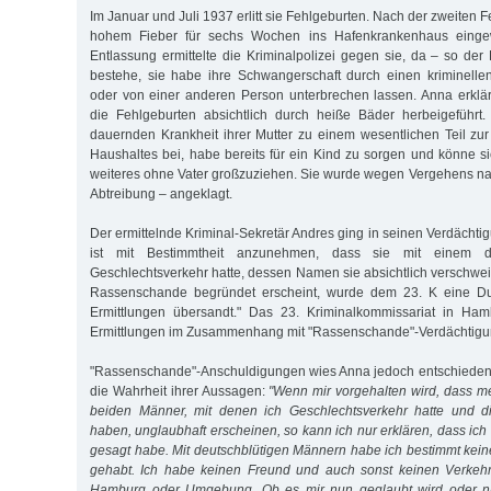
Im Januar und Juli 1937 erlitt sie Fehlgeburten. Nach der zweiten F
hohem Fieber für sechs Wochen ins Hafenkrankenhaus einge
Entlassung ermittelte die Kriminalpolizei gegen sie, da – so der
bestehe, sie habe ihre Schwangerschaft durch einen kriminellen
oder von einer anderen Person unterbrechen lassen. Anna erklär
die Fehlgeburten absichtlich durch heiße Bäder herbeigeführt
dauernden Krankheit ihrer Mutter zu einem wesentlichen Teil zur
Haushaltes bei, habe bereits für ein Kind zu sorgen und könne sic
weiteres ohne Vater großzuziehen. Sie wurde wegen Vergehens n
Abtreibung – angeklagt.
Der ermittelnde Kriminal-Sekretär Andres ging in seinen Verdächti
ist mit Bestimmtheit anzunehmen, dass sie mit einem d
Geschlechtsverkehr hatte, dessen Namen sie absichtlich verschwei
Rassenschande begründet erscheint, wurde dem 23. K eine Dur
Ermittlungen übersandt." Das 23. Kriminalkommissariat in Hamb
Ermittlungen im Zusammenhang mit "Rassenschande"-Verdächtigu
"Rassenschande"-Anschuldigungen wies Anna jedoch entschieden 
die Wahrheit ihrer Aussagen:
"Wenn mir vorgehalten wird, dass m
beiden Männer, mit denen ich Geschlechtsverkehr hatte und d
haben, unglaubhaft erscheinen, so kann ich nur erklären, dass ich
gesagt habe. Mit deutschblütigen Männern habe ich bestimmt kei
gehabt. Ich habe keinen Freund und auch sonst keinen Verkeh
Hamburg oder Umgebung. Ob es mir nun geglaubt wird oder nic