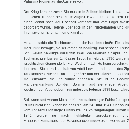
Palästina Pionier auf die Ausreise vor.
Der Krieg kam ihr zuvor. Sie musste in Zelhem bleiben. Holland
deutschen Truppen besetzt. Im August 1942 heiratete sie den Ju
einen Monat nach der Hochzeit verhaftet und vom Lager Weste
deportiert wurde. Helene überlebte in den Niederlanden und gr
ihrem zweiten Ehemann eine Familie.
Meta besuchte die Töchterschule in der Karolinenstraße. Ein schu
März 1933 besagte, sie sei körperlich bedürftig und benötige Freis
Schulverein bewilligte daraufhin zwei Speisekarten für April und
Töchterschule bis zur 1. Klasse 1935. Im Februar 1936 wurde 
Israelitischen Gemeinde für vier Wochen nach Hofheim verschickt. 
ihre erste Stelle im Haushalt von Adolf Lewi, dem Inhaber des Zig
Tabakhauses "Victoria" an und gehörte nun der Jüdischen Gemein
Mai erkrankte sie und wurde entlassen. Sie litt an Gastrit
Mangelerkrankung. Ab dem Sommer fand sie wieder Arbeit 
wechselnden Arbeitgebern zumindest bis Februar 1939 beschäftigt.
Seit wann und warum Meta im Konzentrationslager Fuhlsbüttel ge
ist uns nicht klar. Sicher ist, dass sie am 24. Juni 1941 für das 2
vom Konzentrationslager Fuhlsbüttel ins Polizeigefängnis Hütten ü
1941 wurde sie nach Fuhlsbüttel zurückverlegt und
Frauenkonzentrationslager Ravensbrück eingewiesen, wo sie am 20