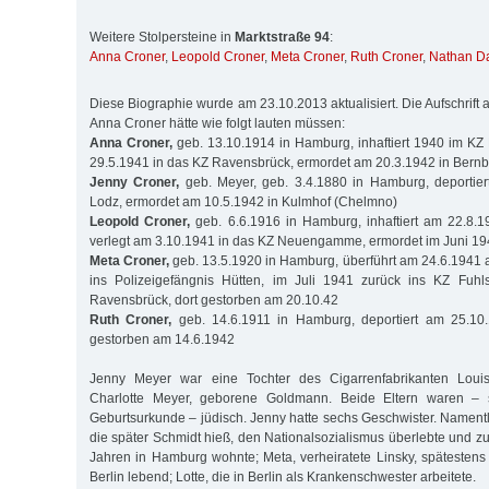
Weitere Stolpersteine in
Marktstraße 94
:
Anna Croner
,
Leopold Croner
,
Meta Croner
,
Ruth Croner
,
Nathan D
Diese Biographie wurde am 23.10.2013 aktualisiert. Die Aufschrift a
Anna Croner hätte wie folgt lauten müssen:
Anna Croner,
geb. 13.10.1914 in Hamburg, inhaftiert 1940 im KZ F
29.5.1941 in das KZ Ravensbrück, ermordet am 20.3.1942 in Bern
Jenny Croner,
geb. Meyer, geb. 3.4.1880 in Hamburg, deportie
Lodz, ermordet am 10.5.1942 in Kulmhof (Chelmno)
Leopold Croner,
geb. 6.6.1916 in Hamburg, inhaftiert am 22.8.1
verlegt am 3.10.1941 in das KZ Neuengamme, ermordet im Juni 19
Meta Croner,
geb. 13.5.1920 in Hamburg, überführt am 24.6.1941 
ins Polizeigefängnis Hütten, im Juli 1941 zurück ins KZ Fuhl
Ravensbrück, dort gestorben am 20.10.42
Ruth Croner,
geb. 14.6.1911 in Hamburg, deportiert am 25.10
gestorben am 14.6.1942
Jenny Meyer war eine Tochter des Cigarrenfabrikanten Loui
Charlotte Meyer, geborene Goldmann. Beide Eltern waren –
Geburtsurkunde – jüdisch. Jenny hatte sechs Geschwister. Namentl
die später Schmidt hieß, den Nationalsozialismus überlebte und z
Jahren in Hamburg wohnte; Meta, verheiratete Linsky, spätestens
Berlin lebend; Lotte, die in Berlin als Krankenschwester arbeitete.