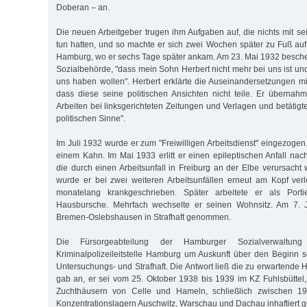
Doberan – an.
Die neuen Arbeitgeber trugen ihm Aufgaben auf, die nichts mit se
tun hatten, und so machte er sich zwei Wochen später zu Fuß a
Hamburg, wo er sechs Tage später ankam. Am 23. Mai 1932 beschei
Sozialbehörde, "dass mein Sohn Herbert nicht mehr bei uns ist und
uns haben wollen". Herbert erklärte die Auseinandersetzungen mit
dass diese seine politischen Ansichten nicht teile. Er übernahm 
Arbeiten bei linksgerichteten Zeitungen und Verlagen und betätigte 
politischen Sinne".
Im Juli 1932 wurde er zum "Freiwilligen Arbeitsdienst" eingezogen.
einem Kahn. Im Mai 1933 erlitt er einen epileptischen Anfall nac
die durch einen Arbeitsunfall in Freiburg an der Elbe verursach
wurde er bei zwei weiteren Arbeitsunfällen erneut am Kopf ver
monatelang krankgeschrieben. Später arbeitete er als Portier
Hausbursche. Mehrfach wechselte er seinen Wohnsitz. Am 7. J
Bremen-Oslebshausen in Strafhaft genommen.
Die Fürsorgeabteilung der Hamburger Sozialverwaltun
Kriminalpolizeileitstelle Hamburg um Auskunft über den Beginn 
Untersuchungs- und Strafhaft. Die Antwort ließ die zu erwartende H
gab an, er sei vom 25. Oktober 1938 bis 1939 im KZ Fuhlsbüttel
Zuchthäusern von Celle und Hameln, schließlich zwischen 
Konzentrationslagern Auschwitz, Warschau und Dachau inhaftiert 