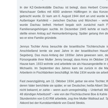
In der KZ-Gedenkstätte Dachau ist belegt, dass Herbert Cron
Warschauer Gettos mit 4000 anderen Häftlingen in das Konzen
gebracht wurde. Er kam am 6. August 1944 dort an und wurde ku
Außenlager Karlsfeld – zwischen Dachau und München – verleg
wurde Dachau befreit. Herbert begab sich zunächst nach F
Familienangehörigen suchte. Im Dezember 1945 kehrte er nac
stellte einen Antrag auf Heimunterbringung. Später gelang ihm di
wo er eine Familie gründete.
Jennys Tochter Anna besuchte die Israelitische Töchterschule i
Anschließend lernte sie zwei Jahre in der Israelitischen Haus
Segeberg. Das muss Anfang der 1930er Jahre gewesen sein, de
Fürsorgeakte ihrer Mutter Jenny besagt, dass Anna im Oktober 1
Hause kam. 1933 wohnte und arbeitete sie als Hausangestellte in 
Michaelis. Im September des Jahres kam sie zurück in die Mar
Arbeiterin in Fischfabriken beschäftigt. Im Mai 1934 wurde sie arbeit
Fast zwanzigjährig, am 11. Oktober 1934, gebar sie eine Tochter, W
deren Vater berichtete sie später, er sei Deutscher, heiße Albert Stol
nicht bekannt, er zahle – wenn auch unregelmäßig – Unterhalt. Wä
48 stündiger Arbeitszeit" – wie von der Fischräucherei Boe & Kahle 
Stundenlohn von 0,43 RM arbeitete, zog ihre Mutter Waltraut auf. S
Akkord bei der Kunstdarmfabrik von David Strekis.