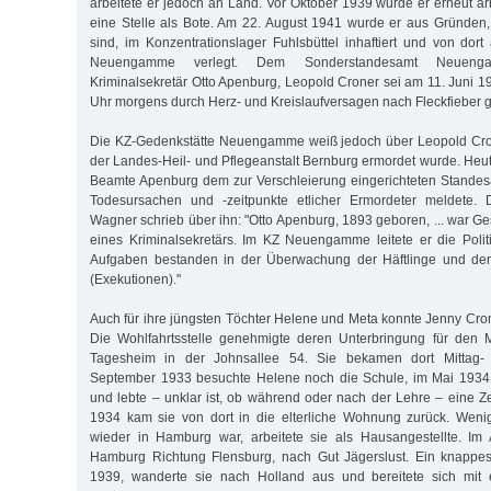
arbeitete er jedoch an Land. Vor Oktober 1939 wurde er erneut arb
eine Stelle als Bote. Am 22. August 1941 wurde er aus Gründen,
sind, im Konzentrationslager Fuhlsbüttel inhaftiert und von dor
Neuengamme verlegt. Dem Sonderstandesamt Neueng
Kriminalsekretär Otto Apenburg, Leopold Croner sei am 11. Juni 
Uhr morgens durch Herz- und Kreislaufversagen nach Fleckfieber 
Die KZ-Gedenkstätte Neuengamme weiß jedoch über Leopold Crone
der Landes-Heil- und Pflegeanstalt Bernburg ermordet wurde. Heut
Beamte Apenburg dem zur Verschleierung eingerichteten Standesa
Todesursachen und -zeitpunkte etlicher Ermordeter meldete. D
Wagner schrieb über ihn: "Otto Apenburg, 1893 geboren, ... war 
eines Kriminalsekretärs. Im KZ Neuengamme leitete er die Polit
Aufgaben bestanden in der Überwachung der Häftlinge und de
(Exekutionen)."
Auch für ihre jüngsten Töchter Helene und Meta konnte Jenny Cron
Die Wohlfahrtsstelle genehmigte deren Unterbringung für den
Tagesheim in der Johnsallee 54. Sie bekamen dort Mittag-
September 1933 besuchte Helene noch die Schule, im Mai 1934 t
und lebte – unklar ist, ob während oder nach der Lehre – eine Ze
1934 kam sie von dort in die elterliche Wohnung zurück. Wen
wieder in Hamburg war, arbeitete sie als Hausangestellte. Im 
Hamburg Richtung Flensburg, nach Gut Jägerslust. Ein knappes
1939, wanderte sie nach Holland aus und bereitete sich mit 