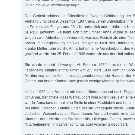
Teilen die volle Wahrheit gesagt."
Das Gericht schloss die Öffentlichkeit "wegen Gefährdung der Si
Verhandlung, dem 9. Dezember 1937, aus. Jenny unterstützte ihre 
im Prozess als Zeugin aus: "Sie ist ordentlich und ernährt mich m
St. Pauli gewohnt. Sie treibt sich nicht umher." Anna wurde zu 
wegen zwei Abtreibungen verurteilt, was das Gericht als eine "mil
ansah. Zur Begründung hieß es, die ganze Last des Unterhalts f
kranke Mutter ruhe auf ihr. Anna bat um eine Verschiebung des Haf
gewährt wurde. Am 25. Februar 1938 wurde sie aus der Haft entlas
Sie wurde erneut schwanger. Ab Februar 1939 brachte sie Waltr
Tagesheim Jungfrauenthal unter. Am 27. März 1939 kam ihr Sohn
Mit ihm zog sie im April in das gegenüberliegende Haus in der 
Cohen und deren Kindern, kam jedoch wenige Monate später wiede
Im Juli 1939 kam Waltraut mit einem Kindertransport nach Englan
von Anna, berichtete, dass Waltraut dort vom Roten Kreuz an eine Ad
wurde. Anna fand erneut eine Stelle in einer Fischfabrik und bracht
bei einer jüdischen Familie unter, der sie Pflegegeld zahlte. Spä
Jüdischen Waisenhaus am Papendamm. Von dort wurde er im Jul
Kindern, der Leiterin des Paulinenstifts, Hildegard Cohen, sowie
Mitarbeiterinnen in das Vernichtungslager Auschwitz deportiert.