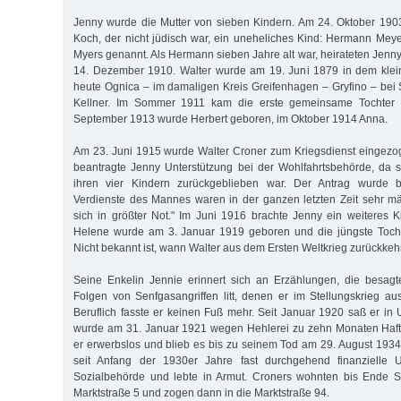
Jenny wurde die Mutter von sieben Kindern. Am 24. Oktober 190
Koch, der nicht jüdisch war, ein uneheliches Kind: Hermann Mey
Myers genannt. Als Hermann sieben Jahre alt war, heirateten Jenn
14. Dezember 1910. Walter wurde am 19. Juni 1879 in dem klei
heute Ognica – im damaligen Kreis Greifenhagen – Gryfino – bei S
Kellner. Im Sommer 1911 kam die erste gemeinsame Tochter 
September 1913 wurde Herbert geboren, im Oktober 1914 Anna.
Am 23. Juni 1915 wurde Walter Croner zum Kriegsdienst eingezo
beantragte Jenny Unterstützung bei der Wohlfahrtsbehörde, da sie
ihren vier Kindern zurückgeblieben war. Der Antrag wurde be
Verdienste des Mannes waren in der ganzen letzten Zeit sehr mä
sich in größter Not." Im Juni 1916 brachte Jenny ein weiteres K
Helene wurde am 3. Januar 1919 geboren und die jüngste Toch
Nicht bekannt ist, wann Walter aus dem Ersten Weltkrieg zurückkehr
Seine Enkelin Jennie erinnert sich an Erzählungen, die besagt
Folgen von Senfgasangriffen litt, denen er im Stellungskrieg a
Beruflich fasste er keinen Fuß mehr. Seit Januar 1920 saß er in
wurde am 31. Januar 1921 wegen Hehlerei zu zehn Monaten Haft 
er erwerbslos und blieb es bis zu seinem Tod am 29. August 1934.
seit Anfang der 1930er Jahre fast durchgehend finanzielle U
Sozialbehörde und lebte in Armut. Croners wohnten bis Ende 
Marktstraße 5 und zogen dann in die Marktstraße 94.