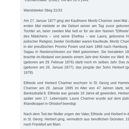
"Litzmannstadt" (Lodz), Tod am 16.3.1942
Wandsbeker Stieg 31/33
Am 27. Januar 1877 ging der Kaufmann Moritz Chariner zwei Mal
ersten Mal meldete er die Geburt seiner am Tag zuvor gebore
Tochter an, beim zweiten Mal ließ er für sie den Namen "Elfriede
des Mädchens – und seine Ehefrau – war Laura, geborene H
jüdischer Religion, beider Großväter waren Kaufleute. Moritz Cha
in der preußischen Provinz Posen und kam 1868 nach Hamburg. 
Sagau in Niederschlesien zur Welt gekommen. Sie heirateten 1
brachte im Abstand von jeweils einem Jahr drei Kinder zur Welt. Ih
(geboren am 29. Februar 1876) starb noch im selben Jahr. Das zw
(geboren am 26. Januar 1877), das jüngste der Sohn Herbert (
1878).
Elfriede und Herbert Chariner wuchsen in St. Georg und Hamme
Chariner am 29. Januar 1895 im Alter von 47 Jahren starb, leb
Banksstraße 8. Elfriede war gerade 18 Jahre alt geworden, Herber
später sein 17. Lebensjahr. Laura Chariner wurde auf dem jüdi
Ihlandkoppel in Ohlsdorf beerdigt.
Nach dem Tod der Mutter zogen der Vater, Elfriede und Herbert in
in St. Georg. Herbert ging, vermutlich aus beruflichen Gründen, 1
nach Frankfurt am Main.