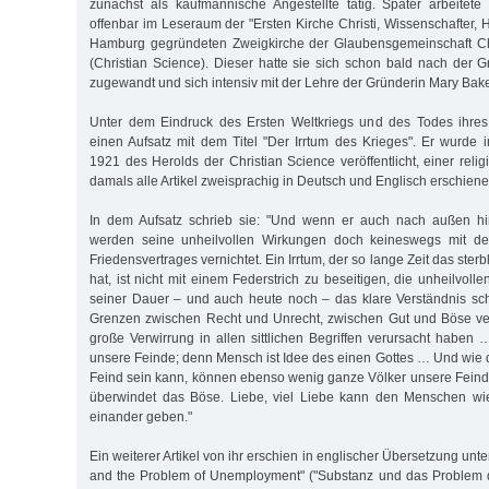
zunächst als kaufmännische Angestellte tätig. Später arbeitete s
offenbar im Leseraum der "Ersten Kirche Christi, Wissenschafter, 
Hamburg gegründeten Zweigkirche der Glaubensgemeinschaft Chr
(Christian Science). Dieser hatte sie sich schon bald nach der
zugewandt und sich intensiv mit der Lehre der Gründerin Mary Bake
Unter dem Eindruck des Ersten Weltkriegs und des Todes ihres 
einen Aufsatz mit dem Titel "Der Irrtum des Krieges". Er wurde
1921 des Herolds der Christian Science veröffentlicht, einer religi
damals alle Artikel zweisprachig in Deutsch und Englisch erschiene
In dem Aufsatz schrieb sie: "Und wenn er auch nach außen hi
werden seine unheilvollen Wirkungen doch keineswegs mit de
Friedensvertrages vernichtet. Ein Irrtum, der so lange Zeit das ste
hat, ist nicht mit einem Federstrich zu beseitigen, die unheilvol
seiner Dauer – und auch heute noch – das klare Verständnis sch
Grenzen zwischen Recht und Unrecht, zwischen Gut und Böse ve
große Verwirrung in allen sittlichen Begriffen verursacht haben
unsere Feinde; denn Mensch ist Idee des einen Gottes … Und wie 
Feind sein kann, können ebenso wenig ganze Völker unsere Fein
überwindet das Böse. Liebe, viel Liebe kann den Menschen wi
einander geben."
Ein weiterer Artikel von ihr erschien in englischer Übersetzung unt
and the Problem of Unemployment" ("Substanz und das Problem der