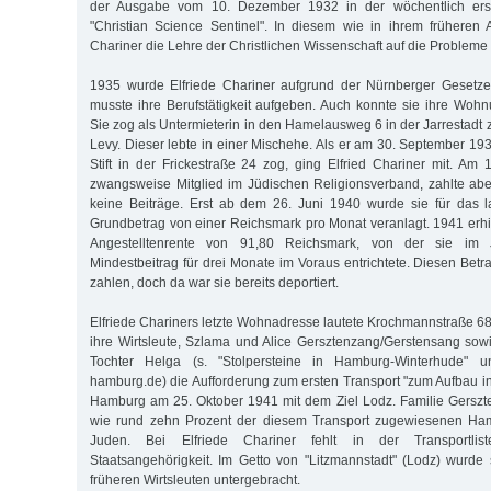
der Ausgabe vom 10. Dezember 1932 in der wöchentlich ersch
"Christian Science Sentinel". In diesem wie in ihrem früheren A
Chariner die Lehre der Christlichen Wissenschaft auf die Probleme i
1935 wurde Elfriede Chariner aufgrund der Nürnberger Gesetze 
musste ihre Berufstätigkeit aufgeben. Auch konnte sie ihre Wohn
Sie zog als Untermieterin in den Hamelausweg 6 in der Jarrestadt
Levy. Dieser lebte in einer Mischehe. Als er am 30. September 19
Stift in der Frickestraße 24 zog, ging Elfried Chariner mit. Am 
zwangsweise Mitglied im Jüdischen Religionsverband, zahlte abe
keine Beiträge. Erst ab dem 26. Juni 1940 wurde sie für das 
Grundbetrag von einer Reichsmark pro Monat veranlagt. 1941 erhie
Angestelltenrente von 91,80 Reichsmark, von der sie im J
Mindestbeitrag für drei Monate im Voraus entrichtete. Diesen Betr
zahlen, doch da war sie bereits deportiert.
Elfriede Chariners letzte Wohnadresse lautete Krochmannstraße 68.
ihre Wirtsleute, Szlama und Alice Gersztenzang/Gerstensang sow
Tochter Helga (s. "Stolpersteine in Hamburg-Winterhude" un
hamburg.de) die Aufforderung zum ersten Transport "zum Aufbau in
Hamburg am 25. Oktober 1941 mit dem Ziel Lodz. Familie Gerszt
wie rund zehn Prozent der diesem Transport zugewiesenen Ha
Juden. Bei Elfriede Chariner fehlt in der Transportli
Staatsangehörigkeit. Im Getto von "Litzmannstadt" (Lodz) wurde 
früheren Wirtsleuten untergebracht.