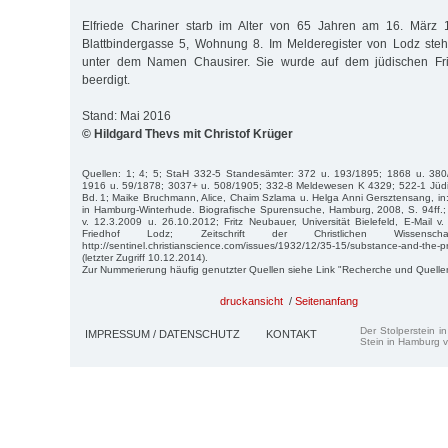
Elfriede Chariner starb im Alter von 65 Jahren am 16. März 
Blattbindergasse 5, Wohnung 8. Im Melderegister von Lodz steht
unter dem Namen Chausirer. Sie wurde auf dem jüdischen Fri
beerdigt.
Stand: Mai 2016
© Hildgard Thevs mit Christof Krüger
Quellen: 1; 4; 5; StaH 332-5 Standesämter: 372 u. 193/1895; 1868 u. 38
1916 u. 59/1878; 3037+ u. 508/1905; 332-8 Meldewesen K 4329; 522-1 Jüd
Bd. 1; Maike Bruchmann, Alice, Chaim Szlama u. Helga Anni Gersztensang, in: 
in Hamburg-Winterhude. Biografische Spurensuche, Hamburg, 2008, S. 94ff.;
v. 12.3.2009 u. 26.10.2012; Fritz Neubauer, Universität Bielefeld, E-Mail v.
Friedhof Lodz; Zeitschrift der Christlichen Wissensc
http://sentinel.christianscience.com/issues/1932/12/35-15/substance-and-the
(letzter Zugriff 10.12.2014).
Zur Nummerierung häufig genutzter Quellen siehe Link "Recherche und Quelle
druckansicht
/
Seitenanfang
Der Stolperstein i
IMPRESSUM / DATENSCHUTZ
KONTAKT
Stein in Hamburg v