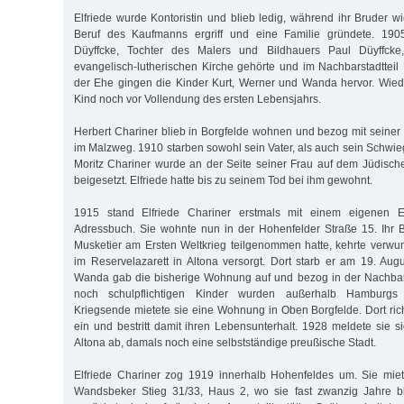
Elfriede wurde Kontoristin und blieb ledig, während ihr Bruder w
Beruf des Kaufmanns ergriff und eine Familie gründete. 190
Düyffcke, Tochter des Malers und Bildhauers Paul Düyffcke
evangelisch-lutherischen Kirche gehörte und im Nachbarstadtteil
der Ehe gingen die Kinder Kurt, Werner und Wanda hervor. Wied
Kind noch vor Vollendung des ersten Lebensjahrs.
Herbert Chariner blieb in Borgfelde wohnen und bezog mit seine
im Malzweg. 1910 starben sowohl sein Vater, als auch sein Schwie
Moritz Chariner wurde an der Seite seiner Frau auf dem Jüdische
beigesetzt. Elfriede hatte bis zu seinem Tod bei ihm gewohnt.
1915 stand Elfriede Chariner erstmals mit einem eigenen 
Adressbuch. Sie wohnte nun in der Hohenfelder Straße 15. Ihr B
Musketier am Ersten Weltkrieg teilgenommen hatte, kehrte verw
im Reservelazarett in Altona versorgt. Dort starb er am 19. Au
Wanda gab die bisherige Wohnung auf und bezog in der Nachbars
noch schulpflichtigen Kinder wurden außerhalb Hamburgs 
Kriegsende mietete sie eine Wohnung in Oben Borgfelde. Dort rich
ein und bestritt damit ihren Lebensunterhalt. 1928 meldete sie
Altona ab, damals noch eine selbstständige preußische Stadt.
Elfriede Chariner zog 1919 innerhalb Hohenfeldes um. Sie mi
Wandsbeker Stieg 31/33, Haus 2, wo sie fast zwanzig Jahre bli