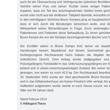
auch für die Überwachung und Verfolgung der jüdischen Bevölker
Verhöre seiner Frau und seiner Tochter sowie einiger Patien
ergaben, dass ein Teil des beschlagnahmten Geldes ihnen gehört
wurde oder nicht aus der strafbaren Tätigkeit stammte, woraufhin e
In den mehrtägigen Verhören Bruno Kempes ging es hauptsächlich
dass er sich durch die Beratungen bereichern wolle, und die
Wirksamkeit seiner Behandlungen in Frage. Doch widerlegte
Patientinnen und Patienten diese Behauptung. Zu ihnen gehörte
Bruno Kempe die von der Gestapo beschlagnahmten Bücher und Schr
Die Ermittler sahen in Bruno Kempe trotz seiner als staatsf
Handlungen keinen Staatsfeind. Auf diesen Sachverhalt gest
herbeigezogene Rechtsanwalt Hans Gabain die Abgabe de
ordentliches Gericht. Dem Antrag wurde stattgegeben u
Polizeigefängnis Fuhlsbüttel in das Untersuchungsgefängnis am Ho
befand sich in einem erbarmungswürdigen Zustand. Bei seiner Ver
gewogen, nun waren es noch 40,5 kg. Der Rechtsanwalt beantrag
30. September 1942 wurde der stark geschwächte Bruno Kempe fü
und in das Hilfskrankenhaus am Kaiser-Friedrich-Ufer verlegt. Als
Haftbefehl aufgehoben wurde, kehrte er nach Hause zurück, wo 
Alter von 69 Jahren starb.
Stand Februar 2014
© Hildegard Thevs