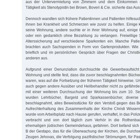
aus der Untervermietung von Zimmern und dem Einkommen de
Tätigkeit als Stenotypistin bei Brown, Boveri & Cie. sicherte das A
Dennoch wandten sich frühere Patientinnen und Patienten hilfes
ihnen bei Krankheit und Schmerzen wie zuvor zu helfen. Einige
seine Wohnung, andere suchte er in ihrer Wohnung auf, einige b
oder rein gedanklich ohne Bezahlung zu verlangen. Freiwillige
Alterssicherung auf verschiedene Sparkonten ein. Manche Patie
brachten auch Sachspenden in Form von Gartenprodukten. Wie z
brieflich und im persönlichen Gespräch über Fragen der Christl
anderen aus.
Aufgrund einer Denunziation durchsuchte die Gewerbeaufsich
Wohnung und stellte fest, dass die zuvor beschlagnahmten Büche
waren, was auf die Fortsetzung der früheren Tätigkeit hinweise. U
auch gegen andere Ausüber und Heilbehandler nicht zu gefährde
mit einer weiteren Durchsuchung der Wohnung bis zum 10. Se
wurden Lehrbücher, Bargeld und Sparkassenbücher, diverse 
beschlagnahmt, alles Beweisstücke für den Verstoß gegen das Be
Aufrechterhaltung des Zusammenhalts der Kirche Christi Wissen
wurde vom Arbeitsplatz nach Hause gerufen, verhaftet, in das Poliz
verbracht und von dort täglich zum Verhör in die Rothenb
ehemaligen jüdischen Gemeindehaus, gefahren. Dort befand sich 
B der Gestapo, das für die Überwachung der Kirchen, die Durchs
Zeugen Jehovas, die Verfolgung pazifistischer Strömungen, für P