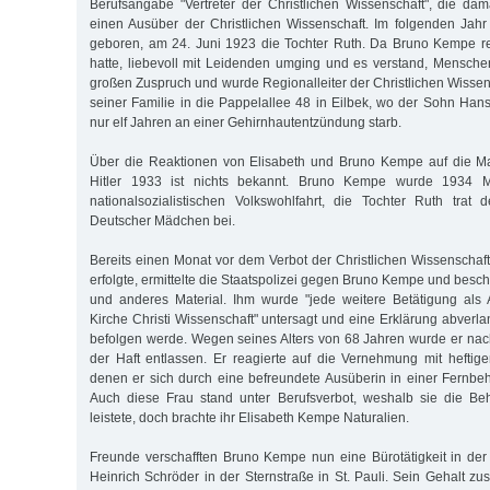
Berufsangabe "Vertreter der Christlichen Wissenschaft", die da
einen Ausüber der Christlichen Wissenschaft. Im folgenden Jah
geboren, am 24. Juni 1923 die Tochter Ruth. Da Bruno Kempe r
hatte, liebevoll mit Leidenden umging und es verstand, Menschen
großen Zuspruch und wurde Regionalleiter der Christlichen Wissen
seiner Familie in die Pappelallee 48 in Eilbek, wo der Sohn Hans
nur elf Jahren an einer Gehirnhautentzündung starb.
Über die Reaktionen von Elisabeth und Bruno Kempe auf die M
Hitler 1933 ist nichts bekannt. Bruno Kempe wurde 1934 M
nationalsozialistischen Volkswohlfahrt, die Tochter Ruth tr
Deutscher Mädchen bei.
Bereits einen Monat vor dem Verbot der Christlichen Wissenschaft
erfolgte, ermittelte die Staatspolizei gegen Bruno Kempe und bes
und anderes Material. Ihm wurde "jede weitere Betätigung als 
Kirche Christi Wissenschaft" untersagt und eine Erklärung abverla
befolgen werde. Wegen seines Alters von 68 Jah­ren wurde er na
der Haft entlassen. Er reagierte auf die Vernehmung mit hefti
denen er sich durch eine befreundete Ausüberin in einer Fernbeh
Auch diese Frau stand unter Berufsverbot, weshalb sie die Beh
leistete, doch brachte ihr Elisabeth Kempe Naturalien.
Freunde verschafften Bruno Kempe nun eine Bürotätigkeit in der
Heinrich Schröder in der Sternstraße in St. Pauli. Sein Gehalt z