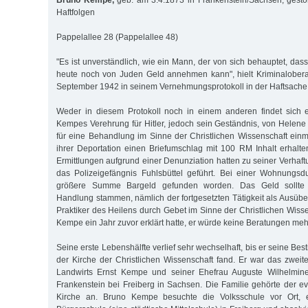
Bruno Kempe,
geb. am 3.4.1873 in Frankenstein/Sachsen, gest
Haftfolgen
Pappelallee 28 (Pappelallee 48)
"Es ist unverständlich, wie ein Mann, der von sich behauptet, dass
heute noch von Juden Geld annehmen kann", hielt Kriminalobera
September 1942 in seinem Vernehmungsprotokoll in der Haftsache
Weder in diesem Protokoll noch in einem anderen findet sich 
Kempes Verehrung für Hitler, jedoch sein Geständnis, von Helene H
für eine Behandlung im Sinne der Christlichen Wissenschaft ei
ihrer Deportation einen Briefumschlag mit 100 RM Inhalt erhalt
Ermittlungen aufgrund einer Denunziation hatten zu seiner Verhaft
das Polizeigefängnis Fuhlsbüttel geführt. Bei einer Wohnungs
größere Summe Bargeld gefunden worden. Das Geld sollte a
Handlung stammen, nämlich der fortgesetzten Tätigkeit als Ausüber,
Praktiker des Heilens durch Gebet im Sinne der Christlichen Wiss
Kempe ein Jahr zuvor erklärt hatte, er würde keine Beratungen meh
Seine erste Lebenshälfte verlief sehr wechselhaft, bis er seine Be
der Kirche der Christlichen Wissenschaft fand. Er war das zweit
Landwirts Ernst Kempe und seiner Ehefrau Auguste Wilhelmine
Frankenstein bei Freiberg in Sachsen. Die Familie gehörte der ev
Kirche an. Bruno Kempe besuchte die Volksschule vor Ort, e