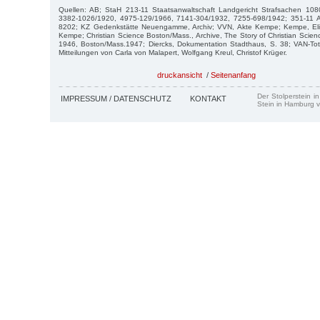
Quellen: AB; StaH 213-11 Staatsanwaltschaft Landgericht Strafsachen 10
3382-1026/1920, 4975-129/1966, 7141-304/1932, 7255-698/1942; 351-11 
8202; KZ Gedenkstätte Neuengamme, Archiv; VVN, Akte Kempe; Kempe, Eli
Kempe; Christian Science Boston/Mass., Archive, The Story of Christian Scien
1946, Boston/Mass.1947; Diercks, Dokumentation Stadthaus, S. 38; VAN-Tote
Mitteilungen von Carla von Malapert, Wolfgang Kreul, Christof Krüger.
druckansicht
/
Seitenanfang
Der Stolperstein i
IMPRESSUM / DATENSCHUTZ
KONTAKT
Stein in Hamburg v