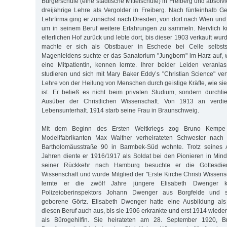
Bürgerschule (eine städtische Mittelschule) in Freiberg und absolv
dreijährige Lehre als Vergolder in Freiberg. Nach fünfeinhalb Ge
Lehrfirma ging er zunächst nach Dresden, von dort nach Wien und 
um in seinem Beruf weitere Erfahrungen zu sammeln. Nervlich k
elterlichen Hof zurück und lebte dort, bis dieser 1903 verkauft wur
machte er sich als Obstbauer in Eschede bei Celle selbst
Magenleidens suchte er das Sanatorium "Jungborn" im Harz auf, w
eine Mitpatientin, kennen lernte. Ihrer beider Leiden veranla
studieren und sich mit Mary Baker Eddy’s "Christian Science" ver
Lehre von der Heilung von Menschen durch geistige Kräfte, wie sie i
ist. Er beließ es nicht beim privaten Studium, sondern durchl
Ausüber der Christlichen Wissenschaft. Von 1913 an verdi
Lebensunterhalt. 1914 starb seine Frau in Braunschweig.
Mit dem Beginn des Ersten Weltkriegs zog Bruno Kempe
Modellfabrikanten Max Walther verheirateten Schwester nach
Bartholomäusstraße 90 in Barmbek-Süd wohnte. Trotz seines Al
Jahren diente er 1916/1917 als Soldat bei den Pionieren in Min
seiner Rückkehr nach Hamburg besuchte er die Gottesdiens
Wissenschaft und wurde Mitglied der "Erste Kirche Christi Wissen
lernte er die zwölf Jahre jüngere Elisabeth Dwenger k
Polizeioberinspektors Johann Dwenger aus Borgfelde und s
geborene Görtz. Elisabeth Dwenger hatte eine Ausbildung als 
diesen Beruf auch aus, bis sie 1906 erkrankte und erst 1914 wieder
als Bürogehilfin. Sie heirateten am 28. September 1920, 