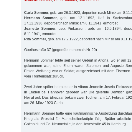
Jeanette Sommer
,
Carla Sommer
,
Rita Sommer
Carla Sommer,
geb. am 26.3.1923, deportiert nach Minsk am 8.11.
Hermann Sommer,
geb. am 12.1.1892, Haft in Sachsenha
17.12.1938, deportiert nach Minsk am 8.11.1941, ermordet
Jeanette Sommer,
geb. Pinkusson, geb. am 16.5.1894, depo
8.11.1941, ermordet
Rita Sommer,
geb. am 17.2.1922, deportiert nach Minsk am 8.11.1
Goethestraße 37 (gegenüber ehemals Nr. 20)
Hermann Sommer lebte seit seiner Geburt in Altona, wo er am 12
gekommen war; seine Eltern waren Salomon und Auguste Som
Ersten Weltkrieg war er Soldat; ausgezeichnet mit dem Eisernen 
vom Fronteinsatz zurück.
Zwei Jahre später heiratete er in Altona Jeanette Josefa Pinkuss
in Emden bei Hannover geboren war. Die gelernte Dentistin gab
Heirat auf. Das Ehepaar bekam zwei Töchter; am 17. Februar 19
am 26. März 1923 Carla.
Herrmann Sommer hatte eine kaufmännische Ausbildung durchla
Krieg als Grossist für Manschettenknöpfe tätig. Später arbeitete
Gotthold und Co, Neumetalle, in der Hovestraße 45 in Hamburg.