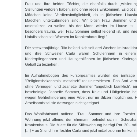
Frau und ihre beiden Töchter, die ebenfalls durch ,Arisierun
Stellungen verloren haben, sind ohne jedes Einkommen. Es gibt z. 
Mädchen keine Verdienstmöglichkeit, da in jüdischen Hausha
Mädchen unterzubringen sind. Wir bitten Frau Sommer und 
unterstützen zu wollen, bis der Mann wieder im Hause ist. D
besonders traurig, weil Frau Sommer selbst leidend ist, und ihre
Unfalls schon seit Wochen im Krankenhaus liegt."
Die sechzehnjährige Rita befand sich seit drei Wochen im Israelit
und ihre Schwester Carla waren Schülerinnen in einem 
Kinderpflegerinnen und Hausgehilfinnen im jüdischen Kinderga
Gehalt zu beziehen.
Im Aufnahmebogen des Fürsorgeamtes wurden die Einträge "
"Religionsbekenntnis: mosaisch" rot unterstrichen. Das Amt verm
ohne Vermögen und Jeanette Sommer "angeblich kränklich". Ein
bescheinigte Jeanette Sommer, dass Knie und Hüftgelenke bee
wegen Gehbehinderung eine Arbeit nur im Sitzen möglich sei. F
Arbeitsamts sei sie deswegen nicht geeignet.
Das Wohlfahrtsamt notierte: "Frau Sommer und ihre Tochte
Wohnung jetzt alleine, der Ehemann befindet sich in Schutzhaf
Krankenhaus. Die Miete für die Stiftswohnung beträgt Rm. 20.- mt
[…] Frau S. und ihre Tochter Carla sind jetzt mittellos ohne Einkom