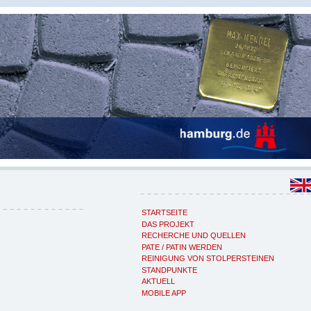
STARTSEITE
DAS PROJEKT
RECHERCHE UND QUELLEN
PATE / PATIN WERDEN
REINIGUNG VON STOLPERSTEINEN
STANDPUNKTE
AKTUELL
MOBILE APP