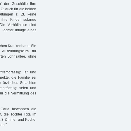
g‘ der Geschäfte ihre
Zt. auch für die beiden
ltungen z. Zt. keine
ihre Kinder solange
ie Verhältnisse sind
 Tochter infolge eines
ischen Krankenhaus. Sie
Ausbildungskurs für
rten Johnsallee, ohne
fremdrassig: ja" und
erkte, die Familie sei
 ärztliches Gutachten
inträchtigt seien und
ür die Vermittlung des
r Carla bewohnen die
t, die Tochter Rita im
l. 3 Zimmer und Küche.
men."