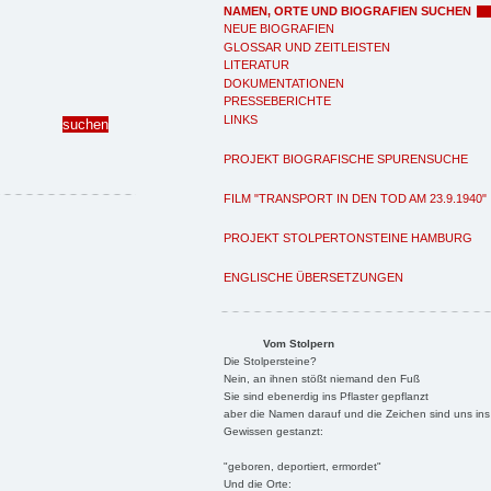
NAMEN, ORTE UND BIOGRAFIEN SUCHEN
NEUE BIOGRAFIEN
GLOSSAR UND ZEITLEISTEN
LITERATUR
DOKUMENTATIONEN
PRESSEBERICHTE
LINKS
PROJEKT BIOGRAFISCHE SPURENSUCHE
FILM "TRANSPORT IN DEN TOD AM 23.9.1940"
PROJEKT STOLPERTONSTEINE HAMBURG
ENGLISCHE ÜBERSETZUNGEN
Vom Stolpern
Die Stolpersteine?
Nein, an ihnen stößt niemand den Fuß
Sie sind ebenerdig ins Pflaster gepflanzt
aber die Namen darauf und die Zeichen sind uns ins
Gewissen gestanzt:
"geboren, deportiert, ermordet"
Und die Orte: