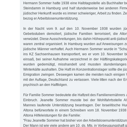
Hermann Sommer hatte 1938 eine Halbtagsstelle als Buchhalter b
Steindamm in Hamburg und half stundenweise bei anderen Firm
jüdischer Herkunft wurde es immer schwieriger, Arbeit zu finden. Ze
bezog er Arbeitslosenunterstützung.
In der Nacht vom 9. auf den 10. November 1938 wurden jüd
Gebetsstuben demoliert, jüdische Familien terrorisiert, die A
verwüstet. Diese Ausschreitungen, bis dahin Höhepunkt anti-jüdi
waren zentral organisiert. In Hamburg wurden auf Anweisungen 
jüdische Männer verhaftet. Auch Hermann Sommer wurde in "Sch
ins KZ Sachsenhausen transportiert, wo er vom 10. November 
einsaß, bei seiner Aufnahme verzeichnet in der Häftlingskategori
wurden gedemütigt, misshandelt und mussten stundenlanges
Winterkälte aushalten. Die Haft im Konzentrationslager sollte die j
Emigration zwingen. Deswegen kamen die meisten nach einigen W
mit der Auflage, Deutschland zu verlassen. Viele litten nach der 
psychisch an den Haftfolgen.
Für Familie Sommer bedeutete die Haftzeit des Familienernährers 
Einbruch. Jeanette Sommer musste bei der Wohlfahrtsstelle A
Mannes laufende Unterstützung beantragen. Der Israelitische H
Altona befürwortete in einem Schreiben vom 18. November 1938
Altona Hilfeleistungen für die Familie:
"Frau Jeanette Sommer hat bisher von der Arbeitslosenunterstützu
Der Mann ist wie viele andere am 10. ds. Mts. in Vorbeugungshaf