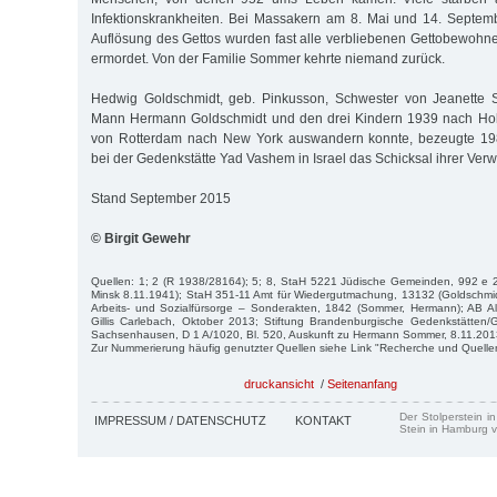
Infektionskrankheiten. Bei Massakern am 8. Mai und 14. Septe
Auflösung des Gettos wurden fast alle verbliebenen Gettobewoh
ermordet. Von der Familie Sommer kehrte niemand zurück.
Hedwig Goldschmidt, geb. Pinkusson, Schwester von Jeanette 
Mann Hermann Goldschmidt und den drei Kindern 1939 nach Hol
von Rotterdam nach New York auswandern konnte, bezeugte 198
bei der Gedenkstätte Yad Vashem in Israel das Schicksal ihrer Ver
Stand September 2015
© Birgit Gewehr
Quellen: 1; 2 (R 1938/28164); 5; 8, StaH 5221 Jüdische Gemeinden, 992 e 2
Minsk 8.11.1941); StaH 351-11 Amt für Wiedergutmachung, 13132 (Goldschmi
Arbeits- und Sozialfürsorge – Sonderakten, 1842 (Sommer, Hermann); AB Al
Gillis Carlebach, Oktober 2013; Stiftung Brandenburgische Gedenkstätte
Sachsenhausen, D 1 A/1020, Bl. 520, Auskunft zu Hermann Sommer, 8.11.201
Zur Nummerierung häufig genutzter Quellen siehe Link "Recherche und Quelle
druckansicht
/
Seitenanfang
Der Stolperstein i
IMPRESSUM / DATENSCHUTZ
KONTAKT
Stein in Hamburg v