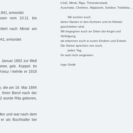
Łódź, Minsk, Riga, Theresienstadt,
Auschwitz, Chelmno, Majdanek, Sobibor, Treblinka ..
1941, ermordet
Wir suchen euch,
usen vom 10.11. bis
deren Namen in den Archiven und im Himmel
geschrieben sind.
rtiert nach Minsk am
Wir begegnen euch an Orten der Angst und
Verfolgung,
941, ermordet
wir erkennen euch in euren Kindern und Enkeln.
Die Steine sprechen von euch,
jeden Tag.
Ihr seid nicht vergessen.
. Januar 1892 zur Welt
Inge Grolle
mer, geb. Koppel. Im
Kreuz I kehrte er 1918
on, die am 16. Mai 1894
 ihren Beruf nach der
22 wurde Rita geboren,
ufen und war nach dem
 er als Buchhalter bei