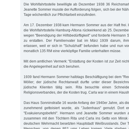
Die Wohlfahrtsstelle bewilligte ab Dezember 1938 36 Reichsmark
Jeanette Sommer musste der Aufforderung folgen, sich bei der Näh
Tage wöchentlich zur Pflichtarbeit einzufinden.
Am 17. Dezember 1938 kam Hermann Sommer aus der Haft frei. Im
die Wohlfahrtsstelle Hamburg-Altona rückwirkend ab 25. Dezember
wegen "Beendigung der Hilfsbedürftigkeit" und forderte Hermann 
zu erstatten. Der Familienvater bat im März 1939 darum, ih
erlassen, weil er sich in "Schutzhaft" befunden habe und nun v
monatlich 135 RM eine vierköpfige Familie unterhalten müsse.
Mit dem amtlichen Vermerk: "Erstattung der Kosten ist zur Zeit nich
die Angelegenheit auf sich beruhen.
1939 fand Hermann Sommer halbtags Beschäftigung bei dem "Re
Möller; der jüdische Rechtanwalt durfte unter dieser Bezeichn
jüdische Klienten tätig sein. Rita besuchte einen Schneid
Religionsverbandes, der die Kosten trug. Carla war in einem Hausha
Das Haus Sonninstraße 16 wurde Anfang der 1940er Jahre, als di
zunehmend gettoisiert wurde, als "Judenhaus" genutzt. Dort er
"Evakuierungsbefehl". Hermann und Jeanette Sommer wurden
zusammen mit den Töchtern Rita und Carla ins Getto von Minsk d
deutschen Wehrmacht besetzten Hauptstadt Weißrusslands. Der T
Menschen, von denen 952 ums Leben kamen. Viele starben a