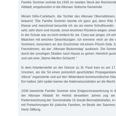
Familie Sommer wohnte bis 1935 im zweiten Stock der Reichenstr
Altstadt, eingebunden in die Altonaer Jüdische Gemeinde.
Miriam Gillis-Carlebach, die Tochter des Altonaer Oberrabbiners
bekannt: "Die Familie Sommer kannte ich ganz gut, denn Rita
Klasse und manchmal besuchte ich sie als meine Schulfreundin.
sehr, sehr dünn und musste, eines krummen Rückens wegen, einen 
In der Schule war es nicht einfach für sie. Clara war jünger, ich e
Mädchen mit weichen Gesichtszügen. Ich erinnere mich an die
Sommers, besonders an das Esszimmer mit einem Plüsch-Sofa. Ic
Freundinnen, als der ‚Altonaer Blutsonntag‘ ausbrach. Die Somme
durch die unruhigen Straßen nach Hause zu gehen. Heimlich guck
und sah eine ‚Steine-Werfen-Schlacht‘."
In dem Arbeiterviertel an der Grenze zu St. Pauli kam es am 17.
Unruhen, als die SA einen polizeilich geschützten Propagandam
Altona" organisierte und auf den Widerstand kommunistischer Häus
Ein halbes Jahr später kamen die Nationalsozialisten an die Macht.
1936 bewohnte Familie Sommer eine Erdgeschosswohnung in de
der Altonaer Altstadt. Im Herbst desselben Jahres zog si
Parterrewohnung der Sonninstraße 16 (heute Biernatzkistraße), in 
mit Freiwohnungen für jüdische Familien, im Besitz der Salomo
Hertz-Stiftung.