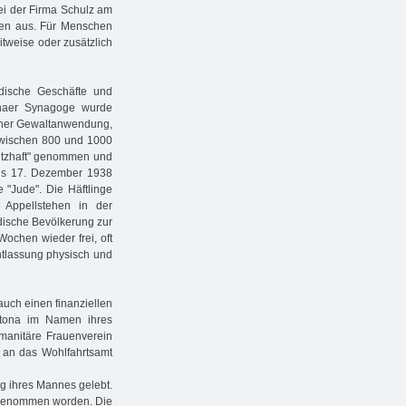
ei der Firma Schulz am
en aus. Für Menschen
itweise oder zusätzlich
ische Geschäfte und
ltonaer Synagoge wurde
scher Gewaltanwendung,
zwischen 800 und 1000
utzhaft" genommen und
bis 17. Dezember 1938
e "Jude". Die Häftlinge
 Appellstehen in der
üdische Bevölkerung zur
ochen wieder frei, oft
Entlassung physisch und
auch einen finanziellen
ltona im Namen ihres
umanitäre Frauenverein
 an das Wohlfahrtsamt
ng ihres Mannes gelebt.
t genommen worden. Die