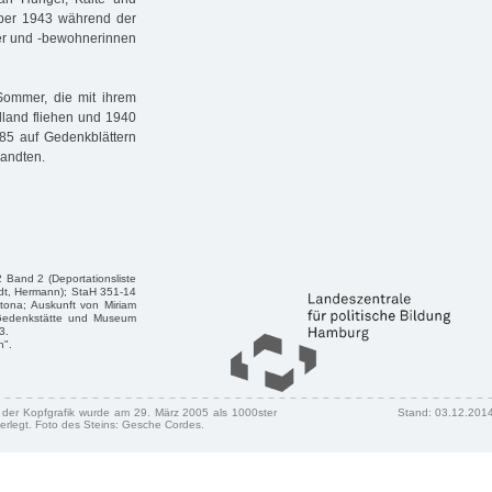
mber 1943 während der
ner und -bewohnerinnen
Sommer, die mit ihrem
land fliehen und 1940
5 auf Gedenkblättern
wandten.
 Band 2 (Deportationsliste
dt, Hermann); StaH 351-14
tona; Auskunft von Miriam
n/Gedenkstätte und Museum
3.
n".
n der Kopfgrafik wurde am 29. März 2005 als 1000ster
Stand: 03.12.201
erlegt. Foto des Steins: Gesche Cordes.