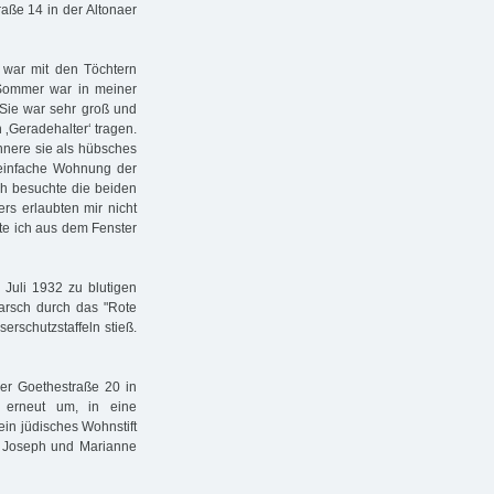
aße 14 in der Altonaer
, war mit den Töchtern
 Sommer war in meiner
 Sie war sehr groß und
‚Geradehalter‘ tragen.
rinnere sie als hübsches
 einfache Wohnung der
h besuchte die beiden
rs erlaubten mir nicht
te ich aus dem Fenster
 Juli 1932 zu blutigen
arsch durch das "Rote
erschutzstaffeln stieß.
r Goethestraße 20 in
e erneut um, in eine
ein jüdisches Wohnstift
n Joseph und Marianne