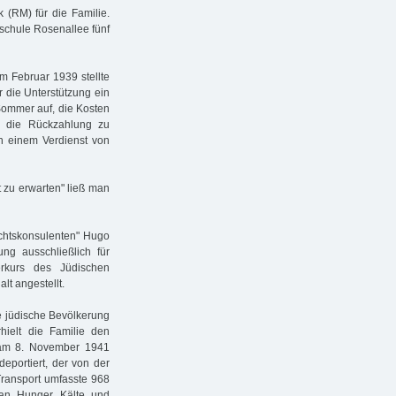
 (RM) für die Familie.
schule Rosenallee fünf
 Februar 1939 stellte
 die Unterstützung ein
Sommer auf, die Kosten
m die Rückzahlung zu
on einem Verdienst von
t zu erwarten" ließ man
chtskonsulenten" Hugo
ung ausschließlich für
erkurs des Jüdischen
lt angestellt.
e jüdische Bevölkerung
hielt die Familie den
 am 8. November 1941
eportiert, der von der
ransport umfasste 968
n Hunger, Kälte und