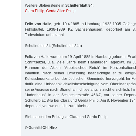
Weitere Stolpersteine in
Schulterblatt 84
:
Clara Philip
,
Gerda Alice Philip
Felix von Halle,
geb. 19.4.1885 in Hamburg, 1933-1935 Gefäng
Fuhlsbüttel, 1938-1939 KZ Sachsenhausen, deportiert am 8
Todesdatum unbekannt
Schulterblatt 84 (Schulterblatt 84a)
Felix von Halle wurde am 19. April 1885 in Hamburg geboren. Er ar
Schriftsetzer, u. a. viele Jahre beim Hamburger Tageblatt. Im
Rahmen der Aktion "Arbeitsscheu Reich" im Konzentrations
inhaftiert. Nach seiner Entlassung beabsichtigte er zu emigr
Kultussteuerkarte bei der Jüdischen Gemeinde hervorgeht. Im F
dafür eine Unbedenklichkeitsbescheinigung vom Oberfinanzpräsi
seine Ausreise nach Shanghai nicht gelang, ist nicht ersichtlich. I
"Judenhaus" in der Schlachterstraße 46/47, vor seiner Depor
Schulterblatt 84a bei Clara und Gerda Philip. Am 8. November 19
deportiert, von wo er nicht zurückkehrte.
Siehe auch den Beitrag zu Clara und Gerda Philip.
© Gunhild Ohl-Hinz