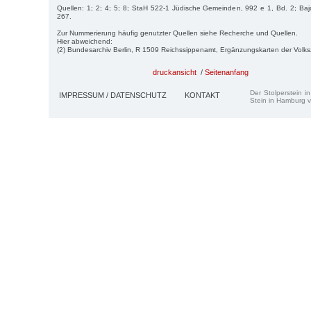
Quellen: 1; 2; 4; 5; 8; StaH 522-1 Jüdische Gemeinden, 992 e 1, Bd. 2; Bajo
267.
Zur Nummerierung häufig genutzter Quellen siehe Recherche und Quellen.
Hier abweichend:
(2) Bundesarchiv Berlin, R 1509 Reichssippenamt, Ergänzungskarten der Volk
druckansicht
/
Seitenanfang
Der Stolperstein i
IMPRESSUM / DATENSCHUTZ
KONTAKT
Stein in Hamburg v