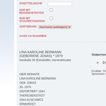
STADTTEILSUCHE
NUR MIT
BIOGRAFIETEXTEN
NUR MIT
STOLPERTONSTEIN
SORTIERUNG
zurück zur Auswahlliste
LINA KAROLINE BERMANN
Stolperton
(GEBORENE JONAS) * 1879
Isestraße 36 (Eimsbüttel, Harvestehude)
Erzähler: T
Sprecherin: 
HIER WOHNTE
LINA KAROLINE BERMANN
GEB. JONAS
JG. 1879
DEPORTIERT 1942
THERESIENSTADT
1944 AUSCHWITZ
ERMORDET