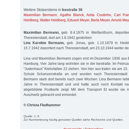
Weitere Stolpersteine in
Isestraße 36
:
Maximilian Bermann
,
Agathe Blanck
,
Anita Coutinho
,
Carl Fra
Heldberg
,
Walter Heldberg
,
Eduard Meyer
,
Berta Meyer
,
Arnold Mey
Maximilian Bermann,
geb. 8.4.1875 in Weißenthurm, deportie
Theresienstadt, dort am 1.8.1942 gestorben
Lina Karoline Bermann,
geb. Jonas, geb. 1.10.1879 in Hedd
15.7.1942 deportiert nach Theresienstadt, am 23.10.1944 weiter de
Lina und Maximilian Bermann zogen erst im Dezember 1936 aus B
Ham­burg. Vier Jahre lang wohnten sie in der Isestraße. Im Febru
"Judenhaus" Kielortallee 22 ziehen. Von hier aus traten sie am 15
Schule Schanzenstraße an und wurden nach Theresienstadt de
Bermann starb dort bereits nach zwei Wochen. Lina Bermann lebt
Jahre in Theresienstadt und und hatte auch noch Kontakt n
abgebildete Postkarte zeigt. Mit dem Transport Et wurde sie
Auschwitz gebracht und ermordet.
© Christa Fladhammer
Quelle: 1; 8.
Zur Nummerierung häufig genutzter Quellen siehe Recherche und Quellen.
druckansicht
/
Seitenanfang