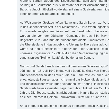
Alphons Baruch wegen des Kriegsbeginns. Schließlich nahm 
Stühler, die Geldtasche aus Silberdraht bei ihrer Auswanderung
Baruchs Unbotmäßigkeit wurde statt mit einem Strafverfahren mit
einen anderen Sachbearbeiter geahndet.
Auf Weisung der Gestapo ließen Nanny und Sarah Baruch zur Vor
in das Oppenheimer-Stift in der Kielortallee 22 ihre Wohnungseinri
Erlös wurde zu gleichen Teilen auf ihre Bankkonten überwiese
wurden sie von der Jüdischen Gemeinde in das Z.H. May un
Bogenstraße 25, das nun als "Judenhaus" diente, umquartiert. Dor
die Übersiedlung in das angebliche Altersgetto Theresienstadt vo
wurde für den "Heimeinkauf" eingezogen. Der "Jüdische Relig
überwies insgesamt ca. 12 000 RM an die "Reichsvereinigung der
zugunsten des "Heimeinkaufs" der beiden alten Damen.
Nanny und Sarah Baruch wurden mit dem ersten "Alterstransport
Jüdinnen am 15. Juli 1942 in das völlig überfüllte Getto von Theres
Überlebenschancen der Frauen, die ein Heim, wie es ihnen ve
erwarteten, statt dessen aber nicht einmal das Notwendigste an U
und medizinischer Versorgung vorfanden, war gering. Infektionskr
Sarah starb bereits vierzehn Tage nach ihrer Ankunft am 29. Jul
Jahren. Die Todesursache ist nicht bekannt. Nanny Baruch star
an einer Enterocolitis, einem Darmkatarrh. Sie wurde 77 Jahre alt.
Anna Fridberg gelangte nicht mehr zu ihrem Sohn nach Palästina.