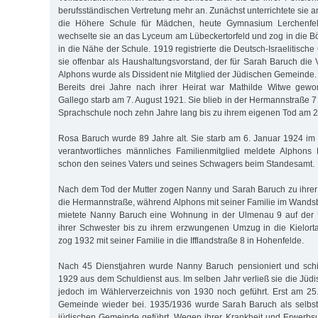
berufsständischen Vertretung mehr an. Zunächst unterrichtete sie
die Höhere Schule für Mädchen, heute Gymnasium Lerchenfe
wechselte sie an das Lyceum am Lübeckertorfeld und zog in die 
in die Nähe der Schule. 1919 registrierte die Deutsch-Israelitis
sie offenbar als Haushaltungsvorstand, der für Sarah Baruch die 
Alphons wurde als Dissident nie Mitglied der Jüdischen Gemeinde.
Bereits drei Jahre nach ihrer Heirat war Mathilde Witwe gewo
Gallego starb am 7. August 1921. Sie blieb in der Hermannstraße 7 
Sprachschule noch zehn Jahre lang bis zu ihrem eigenen Tod am 25.
Rosa Baruch wurde 89 Jahre alt. Sie starb am 6. Januar 1924 im K
verantwortliches männliches Familienmitglied meldete Alphons
schon den seines Vaters und seines Schwagers beim Standesamt.
Nach dem Tod der Mutter zogen Nanny und Sarah Baruch zu ihrer
die Hermannstraße, während Alphons mit seiner Familie im Wandsb
mietete Nanny Baruch eine Wohnung in der Ulmenau 9 auf der U
ihrer Schwester bis zu ihrem erzwungenen Umzug in die Kielorta
zog 1932 mit seiner Familie in die Ifflandstraße 8 in Hohenfelde.
Nach 45 Dienstjahren wurde Nanny Baruch pensioniert und sch
1929 aus dem Schuldienst aus. Im selben Jahr verließ sie die Jü
jedoch im Wählerverzeichnis von 1930 noch geführt. Erst am 25. 
Gemeinde wieder bei. 1935/1936 wurde Sarah Baruch als selbsts
jüdischen Gemeinde geführt. Wegen ihrer Krankheit und Erwerbsu