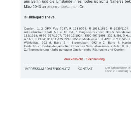
aus Berlin und die Umstände ihres Todes ist nichts Näheres bek
März 1943 an einem unbekannten Ort.
© Hildegard Thevs
Quellen: 1, 2 OFP FVg 7637; R 1938/594, R 1938/1835, R 1939/1154; 3
Adressbücher; StaH A I e 40 Bd. 5 Bürgerverzeichnis; 332-5 Standesäm
132/1918; 6876 -527/1907; 7039-15/1924; 8590-467/1898; 332-8, Bd. 5 Ha
A 51/1, K 2424; 351-11 AfW, 2240; 355-8 Meldewesen, K 4200, 6711; 522-
Wählerliste; 992 d, Band 2 – Steuerakten; 992 e 2, Band 4; Hamburg
Gedenkbuch Berlins der jüdischen Opfer des Nationalsozialismus; Adler, H. G.,
Zur Nummerierung häufig genutzter Quellen siehe Recherche und Quellen.
druckansicht
/
Seitenanfang
Der Stolperstein i
IMPRESSUM / DATENSCHUTZ
KONTAKT
Stein in Hamburg v