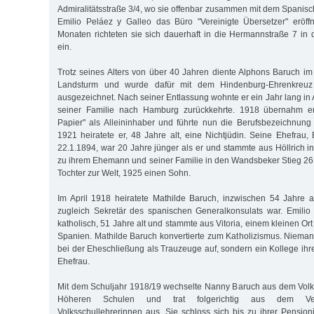
Admiralitätsstraße 3/4, wo sie offenbar zusammen mit dem Spanisc
Emilio Peláez y Galleo das Büro "Vereinigte Übersetzer" eröff
Monaten richteten sie sich dauerhaft in die Hermannstraße 7 in 
ein.
Trotz seines Alters von über 40 Jahren diente Alphons Baruch im
Landsturm und wurde dafür mit dem Hindenburg-Ehrenkreuz 
ausgezeichnet. Nach seiner Entlassung wohnte er ein Jahr lang in A
seiner Familie nach Hamburg zurückkehrte. 1918 übernahm er
Papier" als Alleininhaber und führte nun die Berufsbezeichnung 
1921 heiratete er, 48 Jahre alt, eine Nichtjüdin. Seine Ehefrau,
22.1.1894, war 20 Jahre jünger als er und stammte aus Höllrich i
zu ihrem Ehemann und seiner Familie in den Wandsbeker Stieg 26.
Tochter zur Welt, 1925 einen Sohn.
Im April 1918 heiratete Mathilde Baruch, inzwischen 54 Jahre al
zugleich Sekretär des spanischen Generalkonsulats war. Emilio
katholisch, 51 Jahre alt und stammte aus Vitoria, einem kleinen Ort
Spanien. Mathilde Baruch konvertierte zum Katholizismus. Niemand
bei der Eheschließung als Trauzeuge auf, sondern ein Kollege i
Ehefrau.
Mit dem Schuljahr 1918/19 wechselte Nanny Baruch aus dem Volk
Höheren Schulen und trat folgerichtig aus dem Ver
Volksschullehrerinnen aus. Sie schloss sich bis zu ihrer Pension