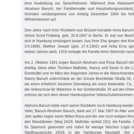
ihrer Ausbildung zur Sprachlehrerin. Während ihrer Abwesenh
Abraham Baruch, der Familienvater und Haushaltungsvorstand,
Gründen vorübergehend von Anfang Dezember 1894 bis Anf
Wilhelmshaven auf.
Drei Jahre nach ihrer Rückkehr aus Brüssel heiratete Anna Baruch
Simon Ernst Fridberg, geb. 30.8.1867 in Berlin. Er war von Beru
sich in Hamburg einbürgern lassen. Aus ihrer Ehe gingen drei Kind
3.9.1899), Walther Joseph (geb. 27.4.1902) und Anita Erna (ge
sieben Jahren starb. 1916 verlegte die Familie ihren Wohnsitz nach 
Am 2. Oktober 1901 zogen Baruch Abraham und Rosa Baruch mit 
dreißig Jahre alten Töchtern Mathilde, Nanny und Sarah in die 
Eimsbüttel und im März des folgenden Jahres in die Marschnerstr
Nanny Baruch unterrichtete an der Schule Bramfelder Straße 56,
sie einen erheblich kürzeren Dienstweg als zuvor bedeutete. Ca.
die Volksschule für Mädchen in der Schillerstraße 29 auf der Uhle
schloss sie sich dem Verein Hamburgischer Volksschullehrerinnen 
Alphons Baruch lebte nach seiner Rückkehr nach Hamburg wieder b
Vater, Baruch Abraham Baruch, starb am 17. Mai 1907 im Alter von
Jahr später zogen seine Witwe Rosa und die vier noch ledigen Kin
den Wandsbeker Stieg 24/26. Mathilde verließ 1911 die Familie. 
für Spanisch geworden und nahm für wenige Wochen Logis be
Stadthausbrücke 24/26, in der Hamburger Neustadt. Von 