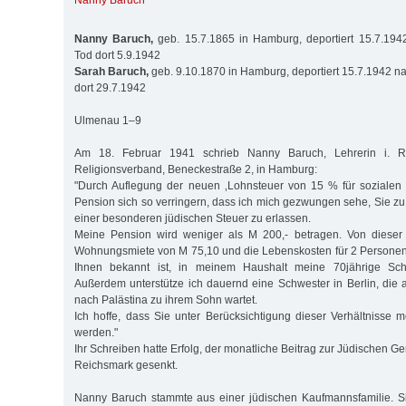
Nanny Baruch
Nanny Baruch,
geb. 15.7.1865 in Hamburg, deportiert 15.7.1942
Tod dort 5.9.1942
Sarah Baruch,
geb. 9.10.1870 in Hamburg, deportiert 15.7.1942 na
dort 29.7.1942
Ulmenau 1–9
Am 18. Februar 1941 schrieb Nanny Baruch, Lehrerin i. R
Religionsverband, Beneckestraße 2, in Hamburg:
"Durch Auflegung der neuen ‚Lohnsteuer von 15 % für sozialen 
Pension sich so verringern, dass ich mich gezwungen sehe, Sie zu 
einer besonderen jüdischen Steuer zu erlassen.
Meine Pension wird weniger als M 200,- betragen. Von diese
Wohnungsmiete von M 75,10 und die Lebenskosten für 2 Personen b
Ihnen bekannt ist, in meinem Haushalt meine 70jährige Schwe
Außerdem unterstütze ich dauernd eine Schwester in Berlin, die
nach Palästina zu ihrem Sohn wartet.
Ich hoffe, dass Sie unter Berücksichtigung dieser Verhältnisse 
werden."
Ihr Schreiben hatte Erfolg, der monatliche Beitrag zur Jüdischen 
Reichsmark gesenkt.
Nanny Baruch stammte aus einer jüdischen Kaufmannsfamilie. Si