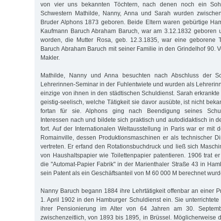
von vier uns bekannten Töchtern, nach denen noch ein Soh
Schwestern Mathilde, Nanny, Anna und Sarah wurden zwische
Bruder Alphons 1873 geboren. Beide Eltern waren gebürtige Ham
Kaufmann Baruch Abraham Baruch, war am 3.12.1832 geboren u
worden, die Mutter Rosa, geb. 12.3.1835, war eine geborene 
Baruch Abraham Baruch mit seiner Familie in den Grindelhof 90. Vo
Makler.
Mathilde, Nanny und Anna besuchten nach Abschluss der S
Lehrerinnen-Seminar in der Fuhlentwiete und wurden als Lehrerinne
einzige von ihnen in den städtischen Schuldienst. Sarah erkrankte
geistig-seelisch, welche Tätigkeit sie davor ausübte, ist nicht beka
fortan für sie. Alphons ging nach Beendigung seines Schu
Interessen nach und bildete sich praktisch und autodidaktisch in
fort. Auf der Internationalen Weltausstellung in Paris war er mit
Romainville, dessen Produktionsmaschinen er als technischer Dire
vertreten. Er erfand den Rotationsbuchdruck und ließ sich Maschi
von Haushaltspapier wie Toilettenpapier patentieren. 1906 trat er
die "Automat-Papier Fabrik" in der Marienthaler Straße 43 in H
sein Patent als ein Geschäftsanteil von M 60 000 M berechnet wurd
Nanny Baruch begann 1884 ihre Lehrtätigkeit offenbar an einer Pr
1. April 1902 in den Hamburger Schuldienst ein. Sie unterrichtet
ihrer Pensionierung im Alter von 64 Jahren am 30. Septem
zwischenzeitlich, von 1893 bis 1895, in Brüssel. Möglicherweise d