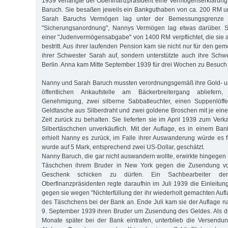
1939 verlangte der Oberfinanzpräsident eine Vermögenserklärun
Baruch. Sie besaßen jeweils ein Bankguthaben von ca. 200 RM u
Sarah Baruchs Vermögen lag unter der Bemessungsgrenze f
"Sicherungsanordnung", Nannys Vermögen lag etwas darüber. S
einer "Judenvermögensabgabe" von 1400 RM verpflichtet, die sie 
bestritt. Aus ihrer laufenden Pension kam sie nicht nur für den g
ihrer Schwester Sarah auf, sondern unterstützte auch ihre Schw
Berlin. Anna kam Mitte September 1939 für drei Wochen zu Besuch 
Nanny und Sarah Baruch mussten verordnungsgemäß ihre Gold- un
öffentlichen Ankaufstelle am Bäckerbreitergang abliefern
Genehmigung, zwei silberne Sabbatleuchter, einen Suppenlöffel 
Geldtasche aus Silberdraht und zwei goldene Broschen mit je eine
Zeit zurück zu behalten. Sie lieferten sie im April 1939 zum Verk
Silbertäschchen unverkäuflich. Mit der Auflage, es in einem Ban
erhielt Nanny es zurück, im Falle ihrer Auswanderung würde es 
wurde auf 5 Mark, entsprechend zwei US-Dollar, geschätzt.
Nanny Baruch, die gar nicht auswandern wollte, erwirkte hingege
Täschchen ihrem Bruder in New York gegen die Zusendung vo
Geschenk schicken zu dürfen. Ein Sachbearbeiter der
Oberfinanzpräsidenten regte daraufhin im Juli 1939 die Einleitun
gegen sie wegen "Nichterfüllung der ihr wiederholt gemachten Auf
des Täschchens bei der Bank an. Ende Juli kam sie der Auflage na
9. September 1939 ihren Bruder um Zusendung des Geldes. Als d
Monate später bei der Bank eintrafen, unterblieb die Versend