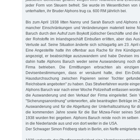
jeder Form von Steuern befreit. Sie wurde im Wesentlichen von
unterhalten, ihr Bruder Alphons trug ca. 600 RM jährlich bei.
Bis zum April 1938 litten Nanny und Sarah Baruch und Alphons mi
mancher Einschränkungen und Veränderungen materiell keine No
Baruch durch den Aufruf zum Boykott jüdischer Geschäfte und di
der Rohstoffe im Inlandsgeschäft Einbußen erlitten, aber das Au
Verluste auf. Seine Situation änderte sich schlagartig am 23. April 
Eine Angestellte hatte ihn offenbar aus Rache für ihre Kündig
angezeigt, er beabsichtige auszuwandern und habe Devisen ins 
dahin hatte Alphons Baruch weder seine Auswanderung noch di
Firma betrieben. Die Ermittlungen erbrachten als einzige
Devisenbestimmungen, dass er versäumt hatte, drei Ein-Dolla
Hausdurchsuchung zwischen Papieren seiner Tochter gefunde
Reichsbank angeboten" zu haben. Das Strafverfahren wurde eingest
Alphons Baruch war nach einer Woche Polizeihaft entlassen wor
die Auswanderung und den Verkauf der Firma eingeleitet. Sein
"Sicherungsanordnung" unterworfen, alle beantragten Beträge i
Auswanderung und für die Abgeltung der Unterhaltszahlung für d
die kommenden Jahre sowie für die Bar Mizwa-Feier seines S
1938 wurden frei gegeben. Alphons Baruch reiste noch im selben J
in die Niederlande aus und von dort weiter in die USA.
Der Schwager Simon Fridberg starb in Berlin, ein Neffe emigrierte 