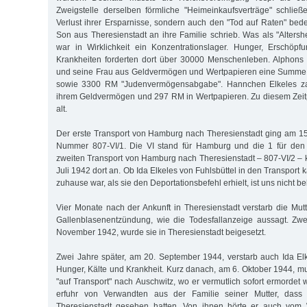
Zweigstelle derselben förmliche "Heimeinkaufsverträge" schlie
Verlust ihrer Ersparnisse, sondern auch den "Tod auf Raten" bed
Son aus Theresienstadt an ihre Familie schrieb. Was als "Altersh
war in Wirklichkeit ein Konzentrationslager. Hunger, Erschöp
Krankheiten forderten dort über 30000 Menschenleben. Alphons E
und seine Frau aus Geldvermögen und Wertpapieren eine Summe
sowie 3300 RM "Judenvermögensabgabe". Hannchen Elkeles z
ihrem Geldvermögen und 297 RM in Wert­papieren. Zu diesem Zeit
alt.
Der erste Transport von Hamburg nach Theresienstadt ging am 15. 
Nummer 807-VI/1. Die VI stand für Hamburg und die 1 für den 
zweiten Transport von Hamburg nach Theresienstadt – 807-VI/2 – 
Juli 1942 dort an. Ob Ida Elkeles von Fuhlsbüttel in den Transport 
zuhause war, als sie den Deportationsbefehl erhielt, ist uns nicht b
Vier Monate nach der Ankunft in Theresienstadt verstarb die Mu
Gallenblasenentzündung, wie die Todesfallanzeige aussagt. Zwe
November 1942, wurde sie in Theresienstadt beigesetzt.
Zwei Jahre später, am 20. September 1944, verstarb auch Ida Elk
Hunger, Kälte und Krankheit. Kurz danach, am 6. Oktober 1944, m
"auf Transport" nach Auschwitz, wo er vermutlich sofort ermordet
erfuhr von Verwandten aus der Familie seiner Mutter, dass
Theresienstadt gesehen hatten. Von ihnen hörte er auch vom W