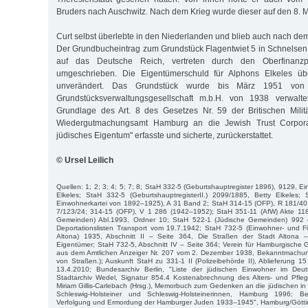
Bruders nach Auschwitz. Nach dem Krieg wurde dieser auf den 8. Mai
Curt selbst überlebte in den Niederlanden und blieb auch nach de
Der Grundbucheintrag zum Grundstück Flagentwiet 5 in Schnelse
auf das Deutsche Reich, vertreten durch den Oberfinanzp
umgeschrieben. Die Eigentümerschuld für Alphons Elkeles 
unverändert. Das Grundstück wurde bis März 1951 von
Grundstücksverwaltungsgesellschaft m.b.H. von 1938 verwalt
Grundlage des Art. 8 des Gesetzes Nr. 59 der Britischen Milit
Wiedergutmachungsamt Hamburg an die Jewish Trust Corporat
jüdisches Eigentum" erfasste und sicherte, zurückerstattet.
© Ursel Leilich
Quellen: 1; 2; 3; 4; 5; 7; 8; StaH 332-5 (Geburtshauptregister 1896), 9129, E
Elkeles; StaH 332-5 (GeburtshauptregisterII.) 2099/1885, Betty Elkeles
Einwohnerkartei von 1892–1925), A 31 Band 2; StaH 314-15 (OFP), R 181/40 
7/123/24; 314-15 (OFP), V 1 286 (1942–1952); StaH 351-11 (AfW) Akte 11
Gemeinden) Abl.1993, Ordner 10; StaH 522-1 (Jüdische Gemeinden) 992 
Deportationslisten Transport vom 19.7.1942; StaH 732-5 (Einwohner- und Fi
Altona) 1935, Abschnitt II – Seite 364, Die Straßen der Stadt Altona
Eigentümer; StaH 732-5, Abschnitt IV – Seite 364; Verein für Hamburgische
aus dem Amtlichen Anzeiger Nr. 207 vom 2. Dezember 1938, Bekanntmach
von Straßen.); Auskunft StaH zu 331-1 II (Polizeibehörde II), Ablieferung 
13.4.2010; Bundesarchiv Berlin, "Liste der jüdischen Einwohner im De
Stadtarchiv Wedel, Signatur 854.4 Kostenabrechnung des Alters- und Pfl
Miriam Gillis-Carlebach (Hrsg.), Memorbuch zum Gedenken an die jüdischen
Schleswig-Holsteiner und Schles­wig-Holsteinerinnen, Hamburg 1996; B
Verfolgung und Ermordung der Hamburger Juden 1933–1945", Hamburg/Göttin