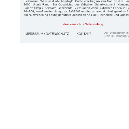
Sielemann, "Aber seid alle be­ruhigt", Briefe von Regina van Son an ihre 
2005; Ursula Randt, Zur Ge­schichte des jüdischen Schulwesens in Hamburg
Lorenz (Hrsg.). Zerstörte Ge­schichte. Vierhundert Jahre jüdisches Leben i
76–106; www1.uni-hamburg.de/rz3a035//1zeughausmarkt. Html (eingesehen 2
Zur Nummerierung häufig genutzter Quellen siehe Link "Recherche und Quelle
druckansicht
/
Seitenanfang
Der Stolperstein i
IMPRESSUM / DATENSCHUTZ
KONTAKT
Stein in Hamburg v