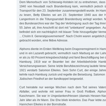
Dem Memorbuch von Schleswig-Holstein ist zu entnehmen, dass
1940 von Neustadt nach Brandenburg kam, vermutlich jedoch 
Transport für den 23. September zusammengestellt wurde. Im Ha
zu lesen, Betty Elkeles sei am 23. September 1940 aus der He
Langenhorn in die Tötungsanstalt Brandenburg verlegt worden
des Bundesarchivs war der Tag der Verbringung auch der Tag ihre
55 Jahre alt, ihre Anschrift ist dort mit "unbekannt" angegeben. A
befindet sich ein nachträglich mit blauer Tinte hinzugefügter Verm
... Cholm II. Generalgouvernement". Nach Cholm waren angeblich 
gebracht worden, eine fiktive Adresse.
Alphons diente im Ersten Weltkrieg beim Dragonerregiment in Ha
und in ein Lazarett gebracht, vermutlich nach Marburg an der Lah
er als zu 60 Prozent kriegsbeschädigt und fand Beschäftigung bei
Hamburg. 1919 war er Beamter bei der Arbeitsbehörde Hamb
Versicherungswesen. Seine letzte Berufsbezeichnung lautete Verwa
1921 verstarb Salomon Elkeles. Sein Sohn Curt, der einige Jahre 
kehrte nach Hamburg zurück und regelte die Beisetzung. Salomon
Jüdischen Friedhof an der Ilandkoppel beigesetzt.
Curt heiratete nur wenige Wochen nach dem Tod seines Vaters
Abfalter, und wohnte mit seiner Frau in Groß Flottbek. Alpho
Kaschmann. Sie war in Ungedanken/Hessen (damals Hessen-Nas
Jahr älter als ihr Mann. Die Ehe blieb kinderlos. Das Paar lebte 
Hannchen Elkeles in der Bornstraße.