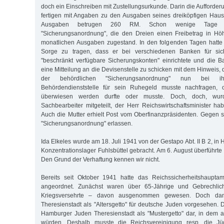
doch ein Einschreiben mit Zustellungsurkunde. Darin die Aufforderu
fertigen mit Angaben zu den Ausgaben seines dreiköpfigen Haus
Ausgaben betrugen 260 RM. Schon wenige Tage s
"Sicherungsanordnung", die den Dreien einen Freibetrag in H
monatlichen Ausgaben zugestand. In den folgenden Tagen hatte 
Sorge zu tragen, dass er bei verschiedenen Banken für si
"beschränkt verfügbare Sicherungskonten" einrichtete und die B
eine Mitteilung an die Devisenstelle zu schicken mit dem Hinweis, d
der behördlichen "Sicherungsanordnung" nun bei i
Behördendienststelle für sein Ruhegeld musste nachfragen, 
überwiesen werden durfte oder musste. Doch, doch, wur
Sachbearbeiter mitgeteilt, der Herr Reichswirtschaftsminister h
Auch die Mutter erhielt Post vom Oberfinanzpräsidenten. Gegen 
"Sicherungsanordnung" erlassen.
Ida Elkeles wurde am 18. Juli 1941 von der Gestapo Abt. II B 2, i
Konzentrationslager Fuhlsbüttel gebracht. Am 6. August überführte
Den Grund der Verhaftung kennen wir nicht.
Bereits seit Oktober 1941 hatte das Reichssicherheitshauptam
angeordnet. Zunächst waren über 65-Jährige und Gebrechlic
Kriegsversehrte – davon ausgenommen gewesen. Doch da
Theresienstadt als "Altersgetto" für deutsche Juden vorgesehen. 
Hamburger Juden Theresienstadt als "Mustergetto" dar, in dem 
würden. Deshalb musste die Reichsvereinigung resp. die J