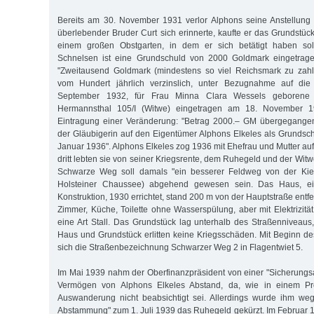
Bereits am 30. November 1931 verlor Alphons seine Anstellung 
überlebender Bruder Curt sich erinnerte, kaufte er das Grundstü
einem großen Obstgarten, in dem er sich betätigt haben so
Schnelsen ist eine Grundschuld von 2000 Goldmark eingetrage
"Zweitausend Goldmark (mindestens so viel Reichsmark zu zahl
vom Hundert jährlich verzinslich, unter Bezugnahme auf die
September 1932, für Frau Minna Clara Wessels geborene
Hermannsthal 105/I (Witwe) eingetragen am 18. No­vember 
Eintragung einer Veränderung: "Betrag 2000.– GM übergegangen 
der Gläubigerin auf den Eigentümer Alphons Elkeles als Grundsc
Januar 1936". Alphons Elkeles zog 1936 mit Ehefrau und Mutter au
dritt lebten sie von seiner Kriegsrente, dem Ruhegeld und der Witw
Schwarze Weg soll damals "ein besserer Feldweg von der Kiel
Holsteiner Chaussee) abgehend gewesen sein. Das Haus, ei
Konstruktion, 1930 errichtet, stand 200 m von der Hauptstraße entfer
Zimmer, Küche, Toilette ohne Wasserspülung, aber mit Elektrizitä
eine Art Stall. Das Grundstück lag unterhalb des Straßenniveau
Haus und Grundstück erlitten keine Kriegsschäden. Mit Beginn d
sich die Straßenbezeichnung Schwarzer Weg 2 in Flagentwiet 5.
Im Mai 1939 nahm der Oberfinanzpräsident von einer "Sicherung
Vermögen von Alphons Elkeles Abstand, da, wie in einem Prot
Auswanderung nicht beabsichtigt sei. Allerdings wurde ihm weg
Abstammung" zum 1. Juli 1939 das Ruhegeld gekürzt. Im Februar 1