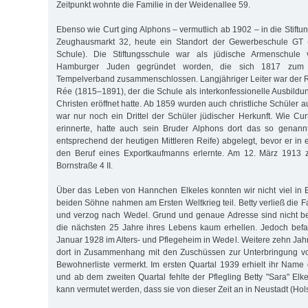
Zeitpunkt wohnte die Familie in der Weidenallee 59.
Ebenso wie Curt ging Alphons – vermutlich ab 1902 – in die Stift
Zeughausmarkt 32, heute ein Standort der Gewerbeschule GT 
Schule). Die Stiftungsschule war als jüdische Armenschule v
Hamburger Juden ge­gründet worden, die sich 1817 zum N
Tempelverband zusammenschlossen. Langjähriger Leiter war der
Rée (1815–1891), der die Schule als interkonfessionelle Ausbildu
Christen eröffnet hatte. Ab 1859 wurden auch christliche Schüle
war nur noch ein Drittel der Schüler jüdischer Herkunft. Wie Cu
erinnerte, hatte auch sein Bruder Alphons dort das so genannt
entsprechend der heutigen Mittleren Reife) abgelegt, bevor er in
den Beruf eines Exportkaufmanns erlernte. Am 12. März 1913 z
Bornstraße 4 II.
Über das Leben von Hannchen Elkeles konnten wir nicht viel in E
beiden Söhne nahmen am Ersten Weltkrieg teil. Betty verließ die F
und verzog nach Wedel. Grund und genaue Adresse sind nicht be
die nächs­ten 25 Jahre ihres Lebens kaum erhellen. Jedoch bef
Januar 1928 im Alters- und Pflegeheim in Wedel. Weitere zehn Jahr
dort in Zusammenhang mit den Zuschüssen zur Unterbringung von
Bewohnerliste vermerkt. Im ersten Quartal 1939 erhielt ihr Name 
und ab dem zweiten Quartal fehlte der Pflegling Betty "Sara" Elk
kann vermutet werden, dass sie von dieser Zeit an in Neustadt (Hols