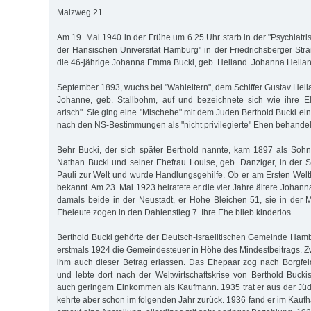
Malzweg 21
Am 19. Mai 1940 in der Frühe um 6.25 Uhr starb in der "Psychiatr
der Hansischen Universität Hamburg" in der Friedrichsberger St
die 46-jährige Johanna Emma Bucki, geb. Heiland. Johanna Heila
September 1893, wuchs bei "Wahleltern", dem Schiffer Gustav Heil
Johanne, geb. Stallbohm, auf und bezeichnete sich wie ihre El
arisch". Sie ging eine "Mischehe" mit dem Juden Berthold Bucki e
nach den NS-Bestimmungen als "nicht privilegierte" Ehen behandel
Behr Bucki, der sich später Berthold nannte, kam 1897 als Sohn
Nathan Bucki und seiner Ehefrau Louise, geb. Danziger, in der St
Pauli zur Welt und wurde Handlungsgehilfe. Ob er am Ersten Weltkr
bekannt. Am 23. Mai 1923 heiratete er die vier Jahre ältere Johan
damals beide in der Neustadt, er Hohe Bleichen 51, sie in der M
Eheleute zogen in den Dahlenstieg 7. Ihre Ehe blieb kinderlos.
Berthold Bucki gehörte der Deutsch-Israelitischen Gemeinde Hamb
erstmals 1924 die Gemeindesteuer in Höhe des Mindestbeitrags. Z
ihm auch dieser Betrag erlassen. Das Ehepaar zog nach Borgfe
und lebte dort nach der Weltwirtschaftskrise von Berthold Buc
auch geringem Einkommen als Kaufmann. 1935 trat er aus der Jü
kehrte aber schon im folgenden Jahr zurück. 1936 fand er im Kaufha