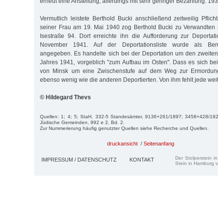
erneut eine Anstellung, allerdings mit sehr geringer Bezahlung. 19
Vermutlich leistete Berthold Bucki anschließend zeitweilig Pflic
seiner Frau am 19. Mai 1940 zog Berthold Bucki zu Verwandten mü
Isestraße 94. Dort erreichte ihn die Aufforderung zur Deporta
November 1941. Auf der Deportationsliste wurde als Beruf
angegeben. Es handelte sich bei der Deportation um den zweite
Jahres 1941, vorgeblich "zum Aufbau im Osten". Dass es sich be
von Minsk um eine Zwischenstufe auf dem Weg zur Ermordung
ebenso wenig wie die anderen Deportierten. Von ihm fehlt jede wei
© Hildegard Thevs
Quellen: 1; 4; 5; StaH, 332-5 Standesämter, 9136+261/1897; 3458+428/19
Jüdische Gemeinden, 992 e 2, Bd. 2.
Zur Nummerierung häufig genutzter Quellen siehe Recherche und Quellen.
druckansicht
/
Seitenanfang
Der Stolperstein i
IMPRESSUM / DATENSCHUTZ
KONTAKT
Stein in Hamburg v