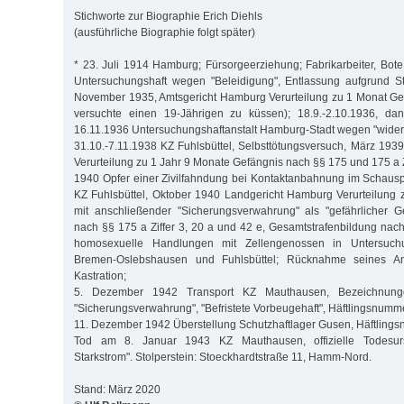
Stichworte zur Biographie Erich Diehls
(ausführliche Biographie folgt später)
* 23. Juli 1914 Hamburg; Fürsorgeerziehung; Fabrikarbeiter, Bote
Untersuchungshaft wegen "Beleidigung", Entlassung aufgrund Str
November 1935, Amtsgericht Hamburg Verurteilung zu 1 Monat Ge
versuchte einen 19-Jährigen zu küssen); 18.9.-2.10.1936, dan
16.11.1936 Untersuchungshaftanstalt Hamburg-Stadt wegen "wider
31.10.-7.11.1938 KZ Fuhlsbüttel, Selbsttötungsversuch, März 19
Verurteilung zu 1 Jahr 9 Monate Gefängnis nach §§ 175 und 175 a Zi
1940 Opfer einer Zivilfahndung bei Kontaktanbahnung im Schausp
KZ Fuhlsbüttel, Oktober 1940 Landgericht Hamburg Verurteilung
mit anschließender "Sicherungsverwahrung" als "gefährlicher G
nach §§ 175 a Ziffer 3, 20 a und 42 e, Gesamtstrafenbildung nach
homosexuelle Handlungen mit Zellengenossen in Untersuchu
Bremen-Oslebshausen und Fuhlsbüttel; Rücknahme seines Antra
Kastration;
5. Dezember 1942 Transport KZ Mauthausen, Bezeichnungen
"Sicherungsverwahrung", "Befristete Vorbeugehaft", Häftlingsnumm
11. Dezember 1942 Überstellung Schutzhaftlager Gusen, Häftling
Tod am 8. Januar 1943 KZ Mauthausen, offizielle Todesurs
Starkstrom". Stolperstein: Stoeckhardtstraße 11, Hamm-Nord.
Stand: März 2020