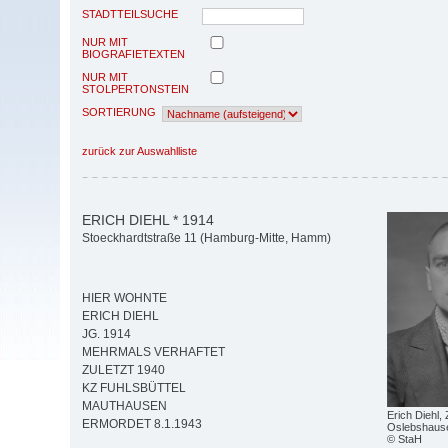
STADTTEILSUCHE
NUR MIT
BIOGRAFIETEXTEN
NUR MIT
STOLPERTONSTEIN
SORTIERUNG
zurück zur Auswahlliste
ERICH DIEHL * 1914
Stoeckhardtstraße 11 (Hamburg-Mitte, Hamm)
HIER WOHNTE
ERICH DIEHL
JG. 1914
MEHRMALS VERHAFTET
ZULETZT 1940
KZ FUHLSBÜTTEL
MAUTHAUSEN
Erich Diehl
ERMORDET 8.1.1943
Oslebshaus
© StaH