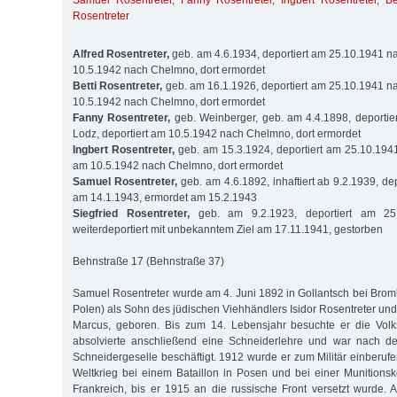
Samuel Rosentreter
,
Fanny Rosentreter
,
Ingbert Rosentreter
,
Be
Rosentreter
Alfred Rosentreter,
geb. am 4.6.1934, deportiert am 25.10.1941 na
10.5.1942 nach Chelmno, dort ermordet
Betti Rosentreter,
geb. am 16.1.1926, deportiert am 25.10.1941 na
10.5.1942 nach Chelmno, dort ermordet
Fanny Rosentreter,
geb. Weinberger, geb. am 4.4.1898, deportie
Lodz, deportiert am 10.5.1942 nach Chelmno, dort ermordet
Ingbert Rosentreter,
geb. am 15.3.1924, deportiert am 25.10.1941
am 10.5.1942 nach Chelmno, dort ermordet
Samuel Rosentreter,
geb. am 4.6.1892, inhaftiert ab 9.2.1939, de
am 14.1.1943, ermordet am 15.2.1943
Siegfried Rosentreter,
geb. am 9.2.1923, deportiert am 25
weiterdeportiert mit unbekanntem Ziel am 17.11.1941, gestorben
Behnstraße 17 (Behnstraße 37)
Samuel Rosentreter wurde am 4. Juni 1892 in Gollantsch bei Brom
Polen) als Sohn des jüdischen Viehhändlers Isidor Rosentreter und
Marcus, geboren. Bis zum 14. Lebensjahr besuchte er die Volks
absolvierte anschließend eine Schneiderlehre und war nach de
Schneidergeselle beschäftigt. 1912 wurde er zum Militär einberuf
Weltkrieg bei einem Bataillon in Posen und bei einer Munitionsko
Frankreich, bis er 1915 an die russische Front versetzt wurde.