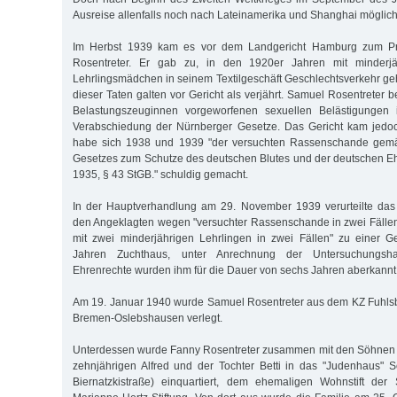
Ausreise allenfalls noch nach Lateinamerika und Shanghai möglich
Im Herbst 1939 kam es vor dem Landgericht Hamburg zum P
Rosentreter. Er gab zu, in den 1920er Jahren mit minderjäh
Lehrlingsmädchen in seinem Textilgeschäft Geschlechtsverkehr ge
dieser Taten galten vor Gericht als verjährt. Samuel Rosentreter be
Belastungszeuginnen vorgeworfenen sexuellen Belästigungen 
Verabschiedung der Nürnberger Gesetze. Das Gericht kam jedo
habe sich 1938 und 1939 "der versuchten Rassenschande gemä
Gesetzes zum Schutze des deutschen Blutes und der deutschen E
1935, § 43 StGB." schuldig gemacht.
In der Hauptverhandlung am 29. November 1939 verurteilte da
den Angeklagten wegen "versuchter Rassenschande in zwei Fälle
mit zwei minderjährigen Lehrlingen in zwei Fällen" zu einer G
Jahren Zuchthaus, unter Anrechnung der Untersuchungshaf
Ehrenrechte wurden ihm für die Dauer von sechs Jahren aberkannt
Am 19. Januar 1940 wurde Samuel Rosentreter aus dem KZ Fuhlsb
Bremen-Oslebshausen verlegt.
Unterdessen wurde Fanny Rosentreter zusammen mit den Söhnen S
zehnjährigen Alfred und der Tochter Betti in das "Judenhaus" 
Biernatzkistraße) einquartiert, dem ehemaligen Wohnstift de