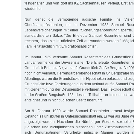
festgehalten und von dort ins KZ Sachsenhausen verlegt. Erst 
wieder frei.
Nun geriet die vermögende jüdische Familie ins Visi
Oberfinanzpräsidenten, die im Dezember 1938 Samuel Rose
Lebensversicherungen mit einer "Sicherungsanordnung" sperrte.
standardisierten Sätze: "Die Eheleute Samuel Rosentreter sind 
rechnen, dass sie in nächster Zeit auswandern werden." Möglic
Familie tatsächlich mit Emigrationsabsichten.
Im Januar 1939 verkaufte Samuel Rosentreter das Grundstück 
Januar vermerkte die Devisenstelle: "Die Eheleute Rosentreter
Grundstück Behnstraße, verkauft, Grundstück Große Bergstraße 99
noch nicht verkauft, Herrengarderobengeschäft in Gr. Bergstraße 99 
Allerdings waren die Grundstücke mit Hypotheken belastet und es 
Grundstücke bzw. Forderungen aus dem Verkauf durfte Samuel Ro
mit Genehmigung der Devisenstelle verfügen. Das Textilgeschäft 
in der Großen Bergstraße 128, dessen Teilhaber er immer noch war, 
enteignet und in nichtjüdischen Besitz überführt.
Am 9. Februar 1939 wurde Samuel Rosentreter erneut fest
Gefängnis Fuhlsbüttel in Untersuchungshaft ein. Er war als Jude
angezeigt worden. Nachdem die Nürnberger Gesetze sexuelle 
jüdischen und nichtjüdischen Menschen unter Zuchthausstrafe ge
sich Denunziationen. Verurteilte jüdische Männer wurden 