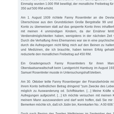
Einmalig wurden 1.000 RM bewilligt, der monatliche Freibetrag fü
350 auf 500 RM erhöht.
Am 1. August 1939 richtete Fanny Rosentreter an die Devisen
Überschüsse aus den Grundstücken Große Bergstraße 99 und U
Konto zu überweisen statt auf das gesperrte Konto ihres inhaftie
mit meinen 4 unmündigen Kindern, da der Ernährer fehl
Verdienstmöglichkeiten haben, wenigstens in der nächsten Zeit 
Durch die Verhaftung ihres Ehemannes war sie in eine psychische 
durch die Aufregungen nicht fähig mich auf den Beinen zu halten.
und Medizinen, die ich brauchte, haben keinen Erfolg gehab
reduzierte den monatlichen Freibetrag auf 450 RM.
Ein Gnadengesuch Fanny Rosentreters für ihren M
Oberstaatsanwaltschaft beim Landgericht Hamburg im August 193
Samuel Rosentreter musste in Untersuchungshaft bleiben.
Am 30. Oktober teilte Fanny Rosenberger der Finanzbehörde mit
ihrem Konto befindlichen Betrag dringend "zum Zwecke des Lebe
möglich zu Auswanderung od. Schiffskarten. […] Meine Kräfte 
Aufregungen aufgezehrt. […] Ich möchte versuchen mit meinen K
meinem Mann auszuwandern und darf wohl hoffen, daß Sie mir be
Bemerken möchte ich, daß ich Jüdin bin, Kennkarten No.: A 00 608.
Doch nach Beginn des Zweiten Weltkrieges im September des J