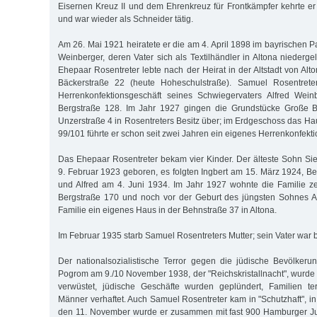
Eisernen Kreuz II und dem Ehrenkreuz für Frontkämpfer kehrte e
und war wieder als Schneider tätig.
Am 26. Mai 1921 heiratete er die am 4. April 1898 im bayrischen
Weinberger, deren Vater sich als Textilhändler in Altona niederg
Ehepaar Rosentreter lebte nach der Heirat in der Altstadt von Alt
Bäckerstraße 22 (heute Hoheschulstraße). Samuel Rosentrete
Herrenkonfektionsgeschäft seines Schwiegervaters Alfred Wei
Bergstraße 128. Im Jahr 1927 gingen die Grundstücke Große B
Unzerstraße 4 in Rosentreters Besitz über; im Erdgeschoss das H
99/101 führte er schon seit zwei Jahren ein eigenes Herrenkonfekti
Das Ehepaar Rosentreter bekam vier Kinder. Der älteste Sohn Si
9. Februar 1923 geboren, es folgten Ingbert am 15. März 1924, Be
und Alfred am 4. Juni 1934. Im Jahr 1927 wohnte die Familie z
Bergstraße 170 und noch vor der Geburt des jüngsten Sohnes Al
Familie ein eigenes Haus in der Behnstraße 37 in Altona.
Im Februar 1935 starb Samuel Rosentreters Mutter; sein Vater war b
Der nationalsozialistische Terror gegen die jüdische Bevölkeru
Pogrom am 9./10 November 1938, der "Reichskristallnacht", wurde
verwüstet, jüdische Geschäfte wurden geplündert, Familien ter
Männer verhaftet. Auch Samuel Rosentreter kam in "Schutzhaft", i
den 11. November wurde er zusammen mit fast 900 Hamburger Ju