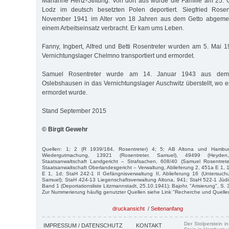
Marianne Hertz-Stiftung. Von dort aus wurde die Familie am 25. 
Lodz im deutsch besetzten Polen deportiert. Siegfried Rose
November 1941 im Alter von 18 Jahren aus dem Getto abgemel
einem Arbeitseinsatz verbracht. Er kam ums Leben.
Fanny, Ingbert, Alfred und Betti Rosentreter wurden am 5. Mai
Vernichtungslager Chelmno transportiert und ermordet.
Samuel Rosentreter wurde am 14. Januar 1943 aus dem
Oslebshausen in das Vernichtungslager Auschwitz überstellt, wo 
ermordet wurde.
Stand September 2015
© Birgit Gewehr
Quellen: 1; 2 (R 1939/184, Rosentreter) 4; 5; AB Altona und Hambu
Wiedergutmachung, 13921 (Rosentreter, Samuel), 49499 (Heyde
Staatsanwaltschaft Landgericht – Strafsachen, 608/40 (Samuel Rosentrete
Staatsanwaltschaft Oberlandesgericht – Verwaltung, Ablieferung 2, 451a E 1, 
E 1, 1d; StaH 242-1 II Gefängnisverwaltung II, Ablieferung 16 (Untersuchu
Samuel); StaH 424-13 Liegenschaftsverwaltung Altona, 941; StaH 522-1 Jü
Band 1 (Deportationsliste Litzmannstadt, 25.10.1941); Bajohr, "Arisierung", S. 
Zur Nummerierung häufig genutzter Quellen siehe Link "Recherche und Quelle
druckansicht
/
Seitenanfang
Der Stolperstein i
IMPRESSUM / DATENSCHUTZ
KONTAKT