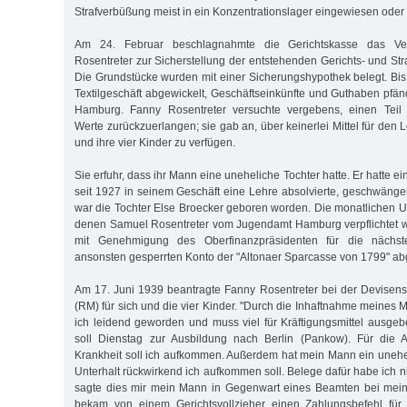
Strafverbüßung meist in ein Konzentrationslager eingewiesen oder (
Am 24. Februar beschlagnahmte die Gerichtskasse das V
Rosentreter zur Sicherstellung der entstehenden Gerichts- und Str
Die Grundstücke wurden mit einer Sicherungshypothek belegt. Bis
Textilgeschäft abgewickelt, Geschäftseinkünfte und Guthaben pfän
Hamburg. Fanny Rosentreter versuchte vergebens, einen Teil
Werte zurückzuerlangen; sie gab an, über keinerlei Mittel für den L
und ihre vier Kinder zu verfügen.
Sie erfuhr, dass ihr Mann eine uneheliche Tochter hatte. Er hatte e
seit 1927 in seinem Geschäft eine Lehre absolvierte, geschwänge
war die Tochter Else Broecker geboren worden. Die monatlichen U
denen Samuel Rosentreter vom Jugendamt Hamburg verpflichtet w
mit Genehmigung des Oberfinanzpräsidenten für die nächs
ansonsten gesperrten Konto der "Altonaer Sparcasse von 1799" a
Am 17. Juni 1939 beantragte Fanny Rosentreter bei der Devisen
(RM) für sich und die vier Kinder. "Durch die Inhaftnahme meines 
ich leidend geworden und muss viel für Kräftigungsmittel ausge
soll Dienstag zur Ausbildung nach Berlin (Pankow). Für die A
Krankheit soll ich aufkommen. Außerdem hat mein Mann ein unehe
Unterhalt rückwirkend ich aufkommen soll. Belege dafür habe ich 
sagte dies mir mein Mann in Gegenwart eines Beamten bei mein
bekam von einem Gerichtsvollzieher einen Zahlungsbefehl für d