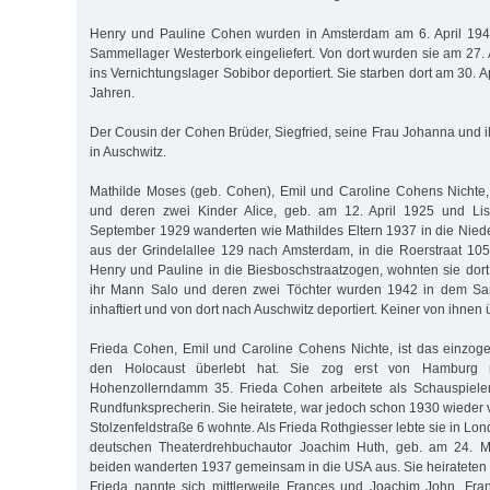
Henry und Pauline Cohen wurden in Amsterdam am 6. April 1943 
Sammellager Westerbork eingeliefert. Von dort wurden sie am 27. 
ins Vernichtungslager Sobibor deportiert. Sie starben dort am 30. A
Jahren.
Der Cousin der Cohen Brüder, Siegfried, seine Frau Johanna und i
in Auschwitz.
Mathilde Moses (geb. Cohen), Emil und Caroline Cohens Nichte
und deren zwei Kinder Alice, geb. am 12. April 1925 und Lis
September 1929 wanderten wie Mathildes Eltern 1937 in die Nied
aus der Grindelallee 129 nach Amsterdam, in die Roerstraat 105
Henry und Pauline in die Biesboschstraatzogen, wohnten sie dor
ihr Mann Salo und deren zwei Töchter wurden 1942 in dem Sa
inhaftiert und von dort nach Auschwitz deportiert. Keiner von ihnen 
Frieda Cohen, Emil und Caroline Cohens Nichte, ist das einzoge
den Holocaust überlebt hat. Sie zog erst von Hamburg 
Hohenzollerndamm 35. Frieda Cohen arbeitete als Schauspielerin
Rundfunksprecherin. Sie heiratete, war jedoch schon 1930 wieder ve
Stolzenfeldstraße 6 wohnte. Als Frieda Rothgiesser lebte sie in Lon
deutschen Theaterdrehbuchautor Joachim Huth, geb. am 24. M
beiden wanderten 1937 gemeinsam in die USA aus. Sie heirateten
Frieda nannte sich mittlerweile Frances und Joachim John. Fr