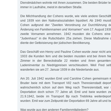
Dienstmädchen wohnte mit ihnen zusammen. Die beiden Brüder leb
immer in Laufnähe, meist in derselben Straße.
Die Milchhandlung der Cohens wurde, wie viele andere Geschäft
und 1939 von den Nationalsozialisten liquidiert. Ab 1940 muss
Cohen aufgrund der "Zweiten Verordnung zur Durchführung d
Änderung von Familiennamen und Vornamen" vom 17. August 1938 "
zweite Vornamen annehmen. 1942 mussten die Cohens eine S
"Judenhaus" in die Rutschbahn 25a ziehen. Diese Maßnahme de
diente der Gettoisierung der jüdischen Bevölkerung.
Das Geschäft von Henry und Pauline Cohen wurde zwar nicht arisi
1933 die Kunden fern und die beiden mussten erst bei ihrem Ne
Zimmer in der Beneckstraße 22 mieten und ihren gesamte
Ladeninventar zu Niedrigpreisen verschleudern. Weil Fred selb
wanderten sie am 27. Januar 1939 in die Niederlande aus.
Am 20. Juli 1942 wurden Emil und Caroline Cohen gemeinsam m
Bruder Iseie mit dem Transport VI/2 nach Theresienstadt deporti
wahrscheinlich schon auf dem Weg nach Theresienstadt, war s
Deportation doch schon 77 Jahre alt. Emil und Iseie wurden z
21.9.1942, beide im Transport Bp nach Treblinka weiterdeport
wurden. Emil war zum Zeitpunkt der Deportation 69 Jahre alt und Is
Was wurde aus den anderen Familienmitgliedern?