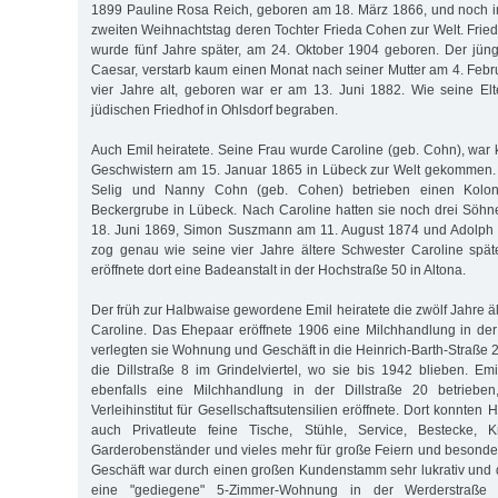
1899 Pauline Rosa Reich, geboren am 18. März 1866, und noch 
zweiten Weihnachtstag deren Tochter Frieda Cohen zur Welt. Frie
wurde fünf Jahre später, am 24. Oktober 1904 geboren. Der jün
Caesar, verstarb kaum einen Monat nach seiner Mutter am 4. Febr
vier Jahre alt, geboren war er am 13. Juni 1882. Wie seine El
jüdischen Friedhof in Ohlsdorf begraben.
Auch Emil heiratete. Seine Frau wurde Caroline (geb. Cohn), war 
Geschwistern am 15. Januar 1865 in Lübeck zur Welt gekommen. 
Selig und Nanny Cohn (geb. Cohen) betrieben einen Koloni
Beckergrube in Lübeck. Nach Caroline hatten sie noch drei Söh
18. Juni 1869, Simon Suszmann am 11. August 1874 und Adolph 
zog genau wie seine vier Jahre ältere Schwester Caroline sp
eröffnete dort eine Badeanstalt in der Hochstraße 50 in Altona.
Der früh zur Halbwaise gewordene Emil heiratete die zwölf Jahre 
Caroline. Das Ehepaar eröffnete 1906 eine Milchhandlung in de
verlegten sie Wohnung und Geschäft in die Heinrich-Barth-Straße 
die Dillstraße 8 im Grindelviertel, wo sie bis 1942 blieben. Em
ebenfalls eine Milchhandlung in der Dillstraße 20 betriebe
Verleihinstitut für Gesellschaftsutensilien eröffnete. Dort konnten
auch Privatleute feine Tische, Stühle, Service, Bestecke, Kri
Garderobenständer und vieles mehr für große Feiern und besonde
Geschäft war durch einen großen Kundenstamm sehr lukrativ und d
eine "gediegene" 5-Zimmer-Wohnung in der Werderstraße 