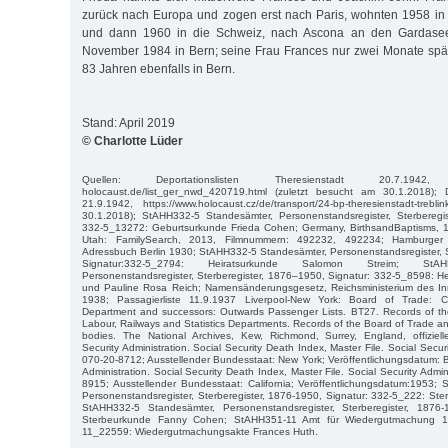
zurück nach Europa und zogen erst nach Paris, wohnten 1958 i
und dann 1960 in die Schweiz, nach Ascona an den Gardasee
November 1984 in Bern; seine Frau Frances nur zwei Monate spä
83 Jahren ebenfalls in Bern.
Stand: April 2019
© Charlotte Lüder
Quellen: Deportationslisten Theresienstadt 20.7.1942, http:
holocaust.de/list_ger_nwd_420719.html (zuletzt besucht am 30.1.2018); De
21.9.1942, https://www.holocaust.cz/de/transport/24-bp-theresienstadt-treb
30.1.2018); StAHH332-5 Standesämter, Personenstandsregister, Sterberegis
332-5_13272: Geburtsurkunde Frieda Cohen; Germany, BirthsandBaptisms, 1
Utah: FamilySearch, 2013, Filmnummern: 492232, 492234; Hamburger
Adressbuch Berlin 1930; StAHH332-5 Standesämter, Personenstandsregister, 
Signatur:332-5_2794: Heiratsurkunde Salomon Streim; StAH
Personenstandsregister, Sterberegister, 1876–1950, Signatur: 332-5_8598: 
und Pauline Rosa Reich; Namensänderungsgesetz, Reichsministerium des Inn
1938; Passagierliste 11.9.1937 Liverpool-New York: Board of Trade: Co
Department and successors: Outwards Passenger Lists. BT27. Records of t
Labour, Railways and Statistics Departments. Records of the Board of Trade a
bodies. The National Archives, Kew, Richmond, Surrey, England, offizie
Security Administration. Social Security Death Index, Master File. Social Secur
070-20-8712; Ausstellender Bundesstaat: New York; Veröffentlichungsdatum: B
Administration. Social Security Death Index, Master File. Social Security Admi
8915; Ausstellender Bundesstaat: California; Veröffentlichungsdatum:1953;
Personenstandsregister, Sterberegister, 1876-1950, Signatur: 332-5_222: S
StAHH332-5 Standesämter, Personenstandsregister, Sterberegister, 1876-
Sterbeurkunde Fanny Cohen; StAHH351-11 Amt für Wiedergutmachung 18
11_22559: Wiedergutmachungsakte Frances Huth.