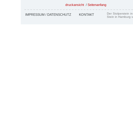
druckansicht
/
Seitenanfang
Der Stolperstein i
IMPRESSUM / DATENSCHUTZ
KONTAKT
Stein in Hamburg v