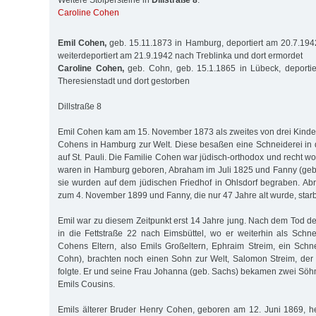
Weitere Stolpersteine in
Dillstraße 8
:
Caroline Cohen
Emil Cohen,
geb. 15.11.1873 in Hamburg, deportiert am 20.7.194
weiterdeportiert am 21.9.1942 nach Treblinka und dort ermordet
Caroline Cohen,
geb. Cohn, geb. 15.1.1865 in Lübeck, deporti
Theresienstadt und dort gestorben
Dillstraße 8
Emil Cohen kam am 15. November 1873 als zweites von drei Kind
Cohens in Hamburg zur Welt. Diese besaßen eine Schneiderei in 
auf St. Pauli. Die Familie Cohen war jüdisch-orthodox und recht w
waren in Hamburg geboren, Abraham im Juli 1825 und Fanny (geb.
sie wurden auf dem jüdischen Friedhof in Ohlsdorf begraben. A
zum 4. November 1899 und Fanny, die nur 47 Jahre alt wurde, star
Emil war zu diesem Zeitpunkt erst 14 Jahre jung. Nach dem Tod de
in die Fettstraße 22 nach Eimsbüttel, wo er weiterhin als Schne
Cohens Eltern, also Emils Großeltern, Ephraim Streim, ein Schn
Cohn), brachten noch einen Sohn zur Welt, Salomon Streim, der 
folgte. Er und seine Frau Johanna (geb. Sachs) bekamen zwei Söhn
Emils Cousins.
Emils älterer Bruder Henry Cohen, geboren am 12. Juni 1869, h