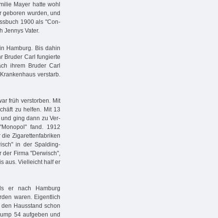
milie Mayer hatte wohl
der geboren wurden, und
ssbuch 1900 als "Con­
ch Jennys Vater.
in Hamburg. Bis dahin
r Bruder Carl fungierte
ch ihrem Bruder Carl
 Krankenhaus verstarb.
ar früh verstorben. Mit
häft zu helfen. Mit 13
3 und ging dann zu Ver­
 "Monopol" fand. 1912
 die Zigarettenfabriken
wisch" in der Spalding­
r der Firma "Derwisch",
s aus. Vielleicht half er
als er nach Hamburg
rden waren. Eigentlich
te den Hausstand schon
lump 54 aufgeben und