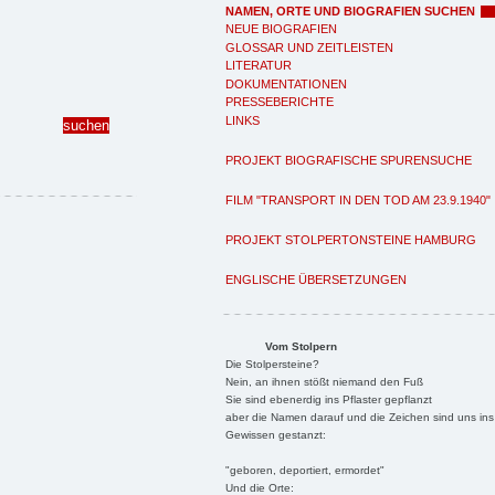
NAMEN, ORTE UND BIOGRAFIEN SUCHEN
NEUE BIOGRAFIEN
GLOSSAR UND ZEITLEISTEN
LITERATUR
DOKUMENTATIONEN
PRESSEBERICHTE
LINKS
PROJEKT BIOGRAFISCHE SPURENSUCHE
FILM "TRANSPORT IN DEN TOD AM 23.9.1940"
PROJEKT STOLPERTONSTEINE HAMBURG
ENGLISCHE ÜBERSETZUNGEN
Vom Stolpern
Die Stolpersteine?
Nein, an ihnen stößt niemand den Fuß
Sie sind ebenerdig ins Pflaster gepflanzt
aber die Namen darauf und die Zeichen sind uns ins
Gewissen gestanzt:
"geboren, deportiert, ermordet"
Und die Orte: