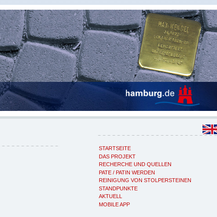
STARTSEITE
DAS PROJEKT
RECHERCHE UND QUELLEN
PATE / PATIN WERDEN
REINIGUNG VON STOLPERSTEINEN
STANDPUNKTE
AKTUELL
MOBILE APP