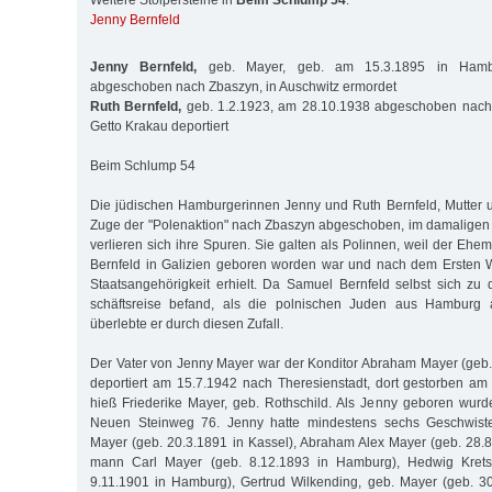
Weitere Stolpersteine in
Beim Schlump 54
:
Jenny Bernfeld
Jenny Bernfeld,
geb. Mayer, geb. am 15.3.1895 in Hamb
abgeschoben nach Zbaszyn, in Auschwitz ermordet
Ruth Bernfeld,
geb. 1.2.1923, am 28.10.1938 abgeschoben nach
Getto Krakau deportiert
Beim Schlump 54
Die jüdischen Hamburgerinnen Jenny und Ruth Bernfeld, Mutter 
Zuge der "Polenaktion" nach Zbaszyn abgeschoben, im damaligen 
verlieren sich ihre Spuren. Sie galten als Polinnen, weil der Eh
Bernfeld in Galizien geboren worden war und nach dem Ersten W
Staats­an­ge­hö­rigkeit erhielt. Da Samuel Bernfeld selbst sich z
schäftsreise be­fand, als die polnischen Juden aus Hamburg
überlebte er durch diesen Zufall.
Der Vater von Jenny Mayer war der Konditor Abraham Mayer (geb. 
de­portiert am 15.7.1942 nach Theresienstadt, dort gestorben am 
hieß Friederike Mayer, geb. Rothschild. Als Jenny geboren wurde
Neuen Steinweg 76. Jenny hatte mindestens sechs Geschwiste
Mayer (geb. 20.3.1891 in Kassel), Abraham Alex Mayer (geb. 28.8.
mann Carl Mayer (geb. 8.12.1893 in Hamburg), Hedwig Krets
9.11.1901 in Hamburg), Ger­trud Wilkending, geb. Mayer (geb. 