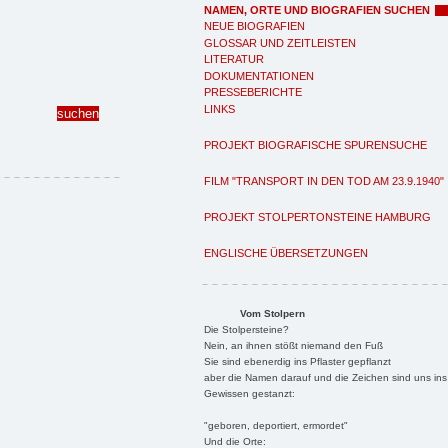
NAMEN, ORTE UND BIOGRAFIEN SUCHEN
NEUE BIOGRAFIEN
GLOSSAR UND ZEITLEISTEN
LITERATUR
DOKUMENTATIONEN
PRESSEBERICHTE
LINKS
PROJEKT BIOGRAFISCHE SPURENSUCHE
FILM "TRANSPORT IN DEN TOD AM 23.9.1940"
PROJEKT STOLPERTONSTEINE HAMBURG
ENGLISCHE ÜBERSETZUNGEN
Vom Stolpern
Die Stolpersteine?
Nein, an ihnen stößt niemand den Fuß
Sie sind ebenerdig ins Pflaster gepflanzt
aber die Namen darauf und die Zeichen sind uns ins
Gewissen gestanzt:
"geboren, deportiert, ermordet"
Und die Orte: