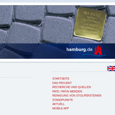
STARTSEITE
DAS PROJEKT
RECHERCHE UND QUELLEN
PATE / PATIN WERDEN
REINIGUNG VON STOLPERSTEINEN
STANDPUNKTE
AKTUELL
MOBILE APP