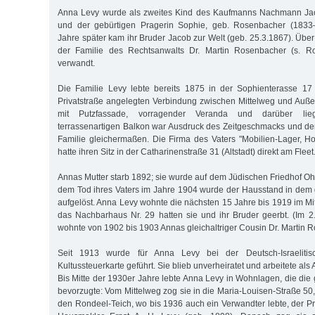
Anna Levy wurde als zweites Kind des Kaufmanns Nachmann Ja
und der gebürtigen Pragerin Sophie, geb. Rosenbacher (1833–
Jahre später kam ihr Bruder Jacob zur Welt (geb. 25.3.1867). Über 
der Familie des Rechtsanwalts Dr. Martin Rosenbacher (s. Ro
verwandt.
Die Familie Levy lebte bereits 1875 in der Sophienterasse 17
Privatstraße angelegten Verbindung zwischen Mittelweg und Auße
mit Putzfassade, vorragender Veranda und darüber lie
terrassenartigen Balkon war Ausdruck des Zeitgeschmacks und der 
Familie gleichermaßen. Die Firma des Vaters "Mobilien-Lager, Hol
hatte ihren Sitz in der Catharinenstraße 31 (Altstadt) direkt am Fleet
Annas Mutter starb 1892; sie wurde auf dem Jüdischen Friedhof Oh
dem Tod ihres Vaters im Jahre 1904 wurde der Hausstand in dem
aufgelöst. Anna Levy wohnte die nächsten 15 Jahre bis 1919 im Mi
das Nachbarhaus Nr. 29 hatten sie und ihr Bruder geerbt. (Im 
wohnte von 1902 bis 1903 Annas gleichaltriger Cousin Dr. Martin 
Seit 1913 wurde für Anna Levy bei der Deutsch-Israeliti
Kultussteuerkarte geführt. Sie blieb unverheiratet und arbeitete als 
Bis Mitte der 1930er Jahre lebte Anna Levy in Wohnlagen, die die
bevorzugte: Vom Mittelweg zog sie in die Maria-Louisen-Straße 50, e
den Rondeel-Teich, wo bis 1936 auch ein Verwandter lebte, der Pr