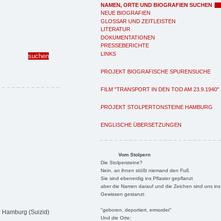
NAMEN, ORTE UND BIOGRAFIEN SUCHEN
NEUE BIOGRAFIEN
GLOSSAR UND ZEITLEISTEN
LITERATUR
DOKUMENTATIONEN
PRESSEBERICHTE
LINKS
PROJEKT BIOGRAFISCHE SPURENSUCHE
FILM "TRANSPORT IN DEN TOD AM 23.9.1940"
PROJEKT STOLPERTONSTEINE HAMBURG
ENGLISCHE ÜBERSETZUNGEN
Vom Stolpern
Die Stolpersteine?
Nein, an ihnen stößt niemand den Fuß
Sie sind ebenerdig ins Pflaster gepflanzt
aber die Namen darauf und die Zeichen sind uns ins
Gewissen gestanzt:
"geboren, deportiert, ermordet"
n Hamburg (Suizid)
Und die Orte: