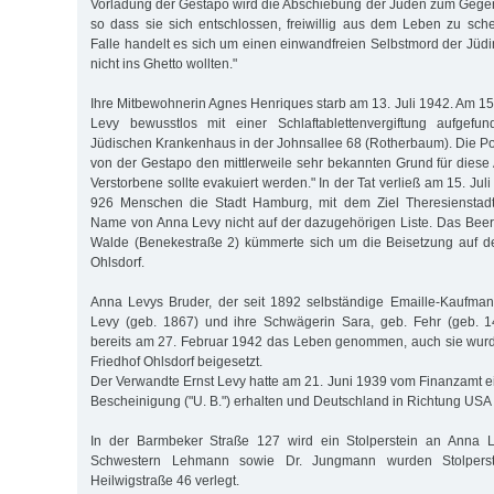
Vorladung der Gestapo wird die Abschiebung der Juden zum Gege
so dass sie sich entschlossen, freiwillig aus dem Leben zu sch
Falle handelt es sich um einen einwandfreien Selbstmord der Jüd
nicht ins Ghetto wollten."
Ihre Mitbewohnerin Agnes Henriques starb am 13. Juli 1942. Am 15
Levy bewusstlos mit einer Schlaftablettenvergiftung aufgefu
Jüdischen Krankenhaus in der Johnsallee 68 (Rotherbaum). Die Po
von der Gestapo den mittlerweile sehr bekannten Grund für diese 
Verstorbene sollte evakuiert werden." In der Tat verließ am 15. Jul
926 Menschen die Stadt Hamburg, mit dem Ziel Theresienstadt.
Name von Anna Levy nicht auf der dazugehörigen Liste. Das Beerd
Walde (Benekestraße 2) kümmerte sich um die Beisetzung auf d
Ohlsdorf.
Anna Levys Bruder, der seit 1892 selbständige Emaille-Kaufm
Levy (geb. 1867) und ihre Schwägerin Sara, geb. Fehr (geb. 14
bereits am 27. Februar 1942 das Leben genommen, auch sie wur
Friedhof Ohlsdorf beigesetzt.
Der Verwandte Ernst Levy hatte am 21. Juni 1939 vom Finanzamt e
Bescheinigung ("U. B.") erhalten und Deutschland in Richtung USA 
In der Barmbeker Straße 127 wird ein Stolperstein an Anna L
Schwestern Lehmann sowie Dr. Jungmann wurden Stolpers
Heilwigstraße 46 verlegt.