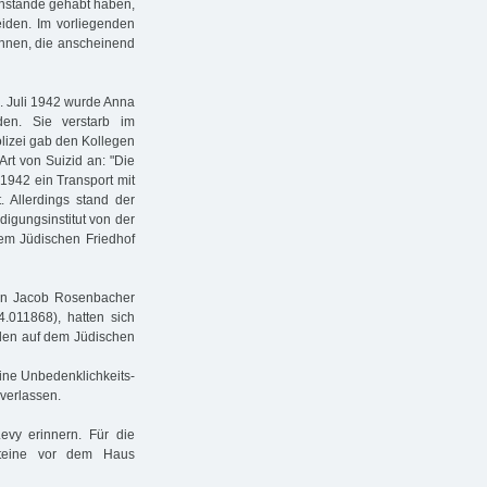
nstande gehabt haben,
eiden. Im vorliegenden
innen, die anscheinend
. Juli 1942 wurde Anna
nden. Sie verstarb im
lizei gab den Kollegen
Art von Suizid an: "Die
i 1942 ein Transport mit
 Allerdings stand der
igungsinstitut von der
em Jüdischen Friedhof
ann Jacob Rosenbacher
.011868), hatten sich
den auf dem Jüdischen
ine Unbedenklichkeits-
verlassen.
evy erinnern. Für die
teine vor dem Haus