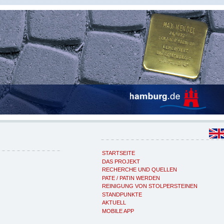
STARTSEITE
DAS PROJEKT
RECHERCHE UND QUELLEN
PATE / PATIN WERDEN
REINIGUNG VON STOLPERSTEINEN
STANDPUNKTE
AKTUELL
MOBILE APP