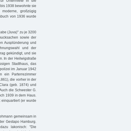
ur Untermiete in die
 bis 1938 bewohnte sie
 moderne, großzügig
ssbuch von 1936 wurde
abe (Juva)" zu je 3200
hmucksachen sowie der
len Ausplünderung und
Wohnungswahl und der
rag gekündigt, und sie
. In der Heilwigstraße
ssigen Stadthaus, das
polizei im Januar 1942
n ein Parterrezimmer
861), die vorher in der
 Clara (geb. 1874) und
Auch die Schwester G.
uch 1939 in dem Haus.
einquartiert (er wurde
 Lehmann gemeinsam in
 der Gestapo Hamburg.
 dazu lakonisch: "Die