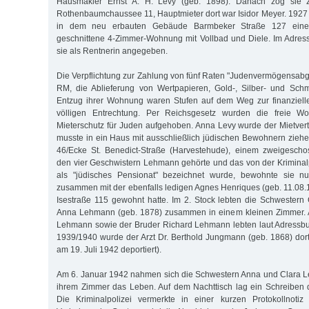
Hausmakler Ernst A. H. Levy (geb. 1898). Danach zog sie z
Rothenbaumchaussee 11, Hauptmieter dort war Isidor Meyer. 1927
in dem neu erbauten Gebäude Barmbeker Straße 127 eine
geschnittene 4-Zimmer-Wohnung mit Vollbad und Diele. Im Adre
sie als Rentnerin angegeben.
Die Verpflichtung zur Zahlung von fünf Raten "Judenvermögensabg
RM, die Ablieferung von Wertpapieren, Gold-, Silber- und Sc
Entzug ihrer Wohnung waren Stufen auf dem Weg zur finanziel
völligen Entrechtung. Per Reichsgesetz wurden die freie 
Mieterschutz für Juden aufgehoben. Anna Levy wurde der Mietvert
musste in ein Haus mit ausschließlich jüdischen Bewohnern ziehen
46/Ecke St. Benedict-Straße (Harvestehude), einem zweigescho
den vier Geschwistern Lehmann gehörte und das von der Kriminal
als "jüdisches Pensionat" bezeichnet wurde, bewohnte sie nu
zusammen mit der ebenfalls ledigen Agnes Henriques (geb. 11.08.1
Isestraße 115 gewohnt hatte. Im 2. Stock lebten die Schwestern
Anna Lehmann (geb. 1878) zusammen in einem kleinen Zimmer. 
Lehmann sowie der Bruder Richard Lehmann lebten laut Adressb
1939/1940 wurde der Arzt Dr. Berthold Jungmann (geb. 1868) dort 
am 19. Juli 1942 deportiert).
Am 6. Januar 1942 nahmen sich die Schwestern Anna und Clara
ihrem Zimmer das Leben. Auf dem Nachttisch lag ein Schreiben
Die Kriminalpolizei vermerkte in einer kurzen Protokollnotiz