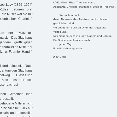
Łódź, Minsk, Riga, Theresienstadt,
cob Levy (1829–1904)
Auschwitz, Chelmno, Majdanek, Sobibor, Treblinka ..
1892), geboren. Drei
ihre Mutter war sie mit
Wir suchen euch,
senbacher, Charlotte)
deren Namen in den Archiven und im Himmel
geschrieben sind.
Wir begegnen euch an Orten der Angst und
Verfolgung,
 an einer 1860/61 als
wir erkennen euch in euren Kindern und Enkeln.
nalster. Das Stadthaus
Die Steine sprechen von euch,
gendem großzügigen
jeden Tag.
finanziellen Mittel der
Ihr seid nicht vergessen.
z- u. Fournier-Handl."
.
Inge Grolle
lsdorf beigesetzt. Nach
 geräumigen Stadthaus
ttelweg 30. Dieses und
2. Stock dieses Hauses
Rosenbacher.)
schen Gemeinde eine
Angestellte.
 gehobene Mittelschicht
ine Villa mit Blick auf
okurist und angestellte