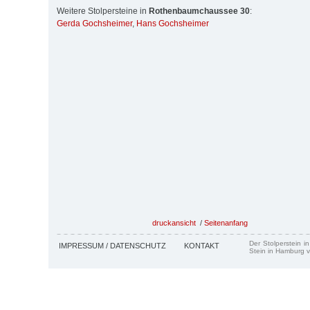
Weitere Stolpersteine in
Rothenbaumchaussee 30
:
Gerda Gochsheimer
,
Hans Gochsheimer
druckansicht
/
Seitenanfang
Der Stolperstein i
IMPRESSUM / DATENSCHUTZ
KONTAKT
Stein in Hamburg v