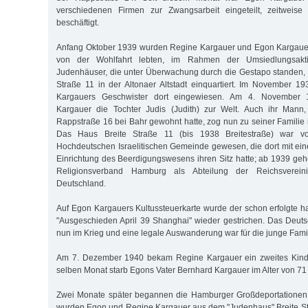
verschiedenen Firmen zur Zwangsarbeit eingeteilt, zeitweise
beschäftigt.
Anfang Oktober 1939 wurden Regine Kargauer und Egon Kargauers
von der Wohlfahrt lebten, im Rahmen der Umsiedlungsakt
Judenhäuser, die unter Überwachung durch die Gestapo standen, 
Straße 11 in der Altonaer Altstadt einquartiert. Im November 
Kargauers Geschwister dort eingewiesen. Am 4. November 
Kargauer die Tochter Judis (Judith) zur Welt. Auch ihr Mann, 
Rappstraße 16 bei Bahr gewohnt hatte, zog nun zu seiner Familie i
Das Haus Breite Straße 11 (bis 1938 Breitestraße) war vo
Hochdeutschen Israelitischen Gemeinde gewesen, die dort mit ein
Einrichtung des Beerdigungswesens ihren Sitz hatte; ab 1939 ge
Religionsverband Hamburg als Abteilung der Reichsverei
Deutschland.
Auf Egon Kargauers Kultussteuerkarte wurde der schon erfolgte ha
"Ausgeschieden April 39 Shanghai" wieder gestrichen. Das Deut
nun im Krieg und eine legale Auswanderung war für die junge Famil
Am 7. Dezember 1940 bekam Regine Kargauer ein zweites Kind
selben Monat starb Egons Vater Bernhard Kargauer im Alter von 71
Zwei Monate später begannen die Hamburger Großdeportationen
wurden Egon und Regine Kargauer aus dem "Judenhaus" Breite S