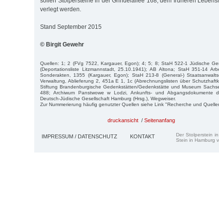
sollen Stolpersteine in der Grindelallee 168, dem früheren Lebensm
verlegt werden.
Stand September 2015
© Birgit Gewehr
Quellen: 1; 2 (FVg 7522, Kargauer, Egon); 4; 5; 8; StaH 522-1 Jüdische 
(Deportationsliste Litzmannstadt, 25.10.1941); AB Altona; StaH 351-14 Arb
Sonderakten, 1355 (Kargauer, Egon); StaH 213-8 (General-) Staatsanwalts
Verwaltung, Ablieferung 2, 451a E 1, 1c (Abrechnungslisten über Schutzhaftk
Stiftung Brandenburgische Gedenkstätten/Gedenkstätte und Museum Sachse
488; Archiwum Panstwowe w Lodzi, Ankunfts- und Abgangsdokumente de
Deutsch-Jüdische Gesellschaft Hamburg (Hrsg.), Wegweiser.
Zur Nummerierung häufig genutzter Quellen siehe Link "Recherche und Quelle
druckansicht
/
Seitenanfang
Der Stolperstein i
IMPRESSUM / DATENSCHUTZ
KONTAKT
Stein in Hamburg v