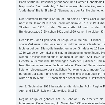
Barth-Straße in Eimsbüttel gelebt hatte, und Carmen Liebenthals F
Rappstraße 7 in Eimsbüttel, Rotherbaum, wohnten alle Kargauers z
"Judenhaus" Breite Straße 11. Niemand aus der Familie überlebte.
Der Kaufmann Bernhard Kargauer und seine Ehefrau Cäcilie, ge
nach ihrer Heirat 1903 in der Eckernförderstraße 57 in St. Pauli (h
Straße), um 1910 in der Gärtnerstraße 24 und in den 1
Bundespassage 6. Zwischen 1911 und 1929 kamen ihre sieben Kind
Der älteste Sohn Egon Samuel Kargauer wurde am 9. Oktober 1
später Verkäufer in der Textilbranche und war bei verschiedenen F
lebte er bei den Eltern, die inzwischen in der Grindelallee 168 
1936 wurde er verhaftet und saß im Untersuchungsgefängnis Hol
wegen "Rassenschändigung" angezeigt worden. Seit 1935 ste
Gesetze außereheliche Beziehungen zwischen jüdischen und ni
bzw. Partnerinnen unter Zuchthausstrafe. Dies rief Denunziant
lieferten Liebespaare der staatlichen Verfolgung aus, andere An
beruhten auf Lügen und Gerüchten, wie offensichtlich auch im F
wurde am 15. März 1937 nach mehr als vier Monaten U-Haft wieder
Am 8. September 1938 heiratete er die jüdische Polin Regine Fi
Aron und Etla Finkelstein (siehe dies., S. 185)
Regine Kargauer, geboren am 15. Februar 1915, arbeitete als Ko
Münden und Co in Hamburg. Ab November 1938 war sie erwerbslo