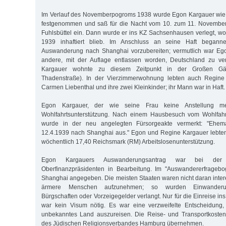
Im Verlauf des Novemberpogroms 1938 wurde Egon Kargauer wie 
festgenommen und saß für die Nacht vom 10. zum 11. November 
Fuhlsbüttel ein. Dann wurde er ins KZ Sachsenhausen verlegt, wo
1939 inhaftiert blieb. Im Anschluss an seine Haft begann
Auswanderung nach Shanghai vorzubereiten; vermutlich war Eg
andere, mit der Auflage entlassen worden, Deutschland zu ve
Kargauer wohnte zu diesem Zeitpunkt in der Großen Gär
Thadenstraße). In der Vierzimmerwohnung lebten auch Regine
Carmen Liebenthal und ihre zwei Kleinkinder; ihr Mann war in Haft.
Egon Kargauer, der wie seine Frau keine Anstellung me
Wohlfahrtsunterstützung. Nach einem Hausbesuch vom Wohlfahr
wurde in der neu angelegten Fürsorgeakte vermerkt: "Ehe
12.4.1939 nach Shanghai aus." Egon und Regine Kargauer lebte
wöchentlich 17,40 Reichsmark (RM) Arbeitslosenunterstützung.
Egon Kargauers Auswanderungsantrag war bei der 
Oberfinanzpräsidenten in Bearbeitung. Im "Auswandererfragebog
Shanghai angegeben. Die meisten Staaten waren nicht daran inter
ärmere Menschen aufzunehmen; so wurden Einwanderun
Bürgschaften oder Vorzeigegelder verlangt. Nur für die Einreise i
war kein Visum nötig. Es war eine verzweifelte Entscheidung, m
unbekanntes Land auszureisen. Die Reise- und Transportkosten 
des Jüdischen Religionsverbandes Hamburg übernehmen.