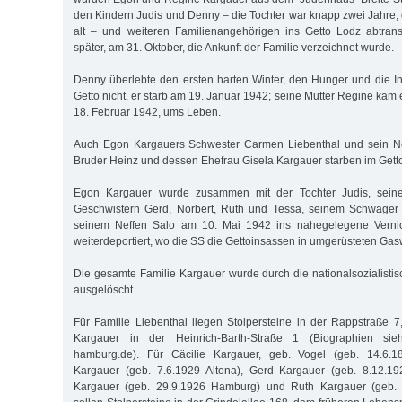
den Kindern Judis und Denny – die Tochter war knapp zwei Jahre
alt – und weiteren Familienangehörigen ins Getto Lodz abtrans
später, am 31. Oktober, die Ankunft der Familie verzeichnet wurde.
Denny überlebte den ersten harten Winter, den Hunger und die In
Getto nicht, er starb am 19. Januar 1942; seine Mutter Regine kam
18. Februar 1942, ums Leben.
Auch Egon Kargauers Schwester Carmen Liebenthal und sein Ne
Bruder Heinz und dessen Ehefrau Gisela Kargauer starben im Gett
Egon Kargauer wurde zusammen mit der Tochter Judis, seiner
Geschwistern Gerd, Norbert, Ruth und Tessa, seinem Schwager 
seinem Neffen Salo am 10. Mai 1942 ins nahegelegene Verni
weiterdeportiert, wo die SS die Gettoinsassen in umgerüsteten Ga
Die gesamte Familie Kargauer wurde durch die nationalsozialistis
ausgelöscht.
Für Familie Liebenthal liegen Stolpersteine in der Rappstraße 7
Kargauer in der Heinrich-Barth-Straße 1 (Biographien sieh
hamburg.de). Für Cäcilie Kargauer, geb. Vogel (geb. 14.6.
Kargauer (geb. 7.6.1929 Altona), Gerd Kargauer (geb. 8.12.1
Kargauer (geb. 29.9.1926 Hamburg) und Ruth Kargauer (geb.