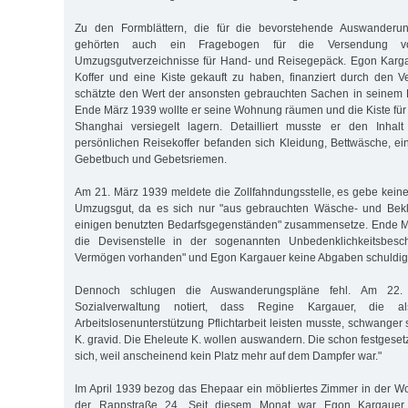
Zu den Formblättern, die für die bevorstehende Auswanderun
gehörten auch ein Fragebogen für die Versendung 
Umzugsgutverzeichnisse für Hand- und Reisegepäck. Egon Karga
Koffer und eine Kiste gekauft zu haben, finanziert durch den 
schätzte den Wert der ansonsten gebrauchten Sachen in seinem 
Ende März 1939 wollte er seine Wohnung räumen und die Kiste für
Shanghai versiegelt lagern. Detailliert musste er den Inhal
persönlichen Reisekoffer befanden sich Kleidung, Bettwäsche, ein
Gebetbuch und Gebetsriemen.
Am 21. März 1939 meldete die Zollfahndungsstelle, es gebe kei
Umzugsgut, da es sich nur "aus gebrauchten Wäsche- und Bekl
einigen benutzten Bedarfsgegenständen" zusammensetze. Ende M
die Devisenstelle in der sogenannten Unbedenklichkeitsbesch
Vermögen vorhanden" und Egon Kargauer keine Abgaben schuldig 
Dennoch schlugen die Auswanderungspläne fehl. Am 22. 
Sozialverwaltung notiert, dass Regine Kargauer, die a
Arbeitslosenunterstützung Pflichtarbeit leisten musste, schwanger s
K. gravid. Die Eheleute K. wollen auswandern. Die schon festgeset
sich, weil anscheinend kein Platz mehr auf dem Dampfer war."
Im April 1939 bezog das Ehepaar ein möbliertes Zimmer in der 
der Rappstraße 24. Seit diesem Monat war Egon Kargauer a