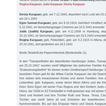
Weitere Stolpersteine in
Breite Straße / Pepermöhlenweg (vormals
Regina Kargauer
,
Judis Kargauer
,
Denny Kargauer
Denny Kargauer,
geb. am 7.12.1940, deportiert nach Lodz am 25.1
am 19.1.1942
Egon Samuel Kargauer,
geb. am 9.10.1914, mehrfach inhaftiert, 
5.10.1941, im Vernichtungslager Chelmno am 10.5.1942 ermordet
Judis (Judith) Kargauer,
geb. am 4.11.1939 in Hamburg, dep
25.10.1941, im Vernichtungslager Chelmno am 10.5.1942 ermordet
Regina Kargauer,
geb. Finkelstein, geb. am 5.2.1915 in Altona, d
25.10.1941, dort gestorben am 18.2.1942
Breite Straße/Ecke Pepermölenbek (Breitestraße 11)
In den "Transportlisten der deportierten Hamburger Juden, Transp
am 25.10.1941" wurden zwölf Mitglieder der jüdischen Familie Ka
"Evakuierungsbefehl" für diesen ersten Großtransport Hamburger J
besetzten Polen galt für die Witwe Cäcilie Kargauer, bei der Deport
ihre sieben teils erwachsenen Kinder und deren Familien: ihre 
Liebenthal, geb. Kargauer, sowie deren Mann Alfons und die Ki
ihren Sohn Egon mit seiner Frau Regina und den Kindern Judis 
Heinz, der 1938 im KZ Fuhlsbüttel in Haft gewesen war, mit seiner 
Gerd und Norbert und ihre Töchter Ruth und Tessa. Tessa, Cäci
Tochter, war zwölf Jahre alt und Schülerin der Israelitischen
Karolinenstraße. Bis auf das Ehepaar Heinz und Gisela Kargauer