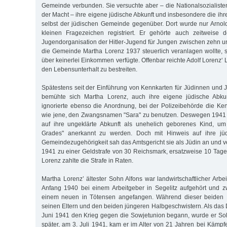
Gemeinde verbunden. Sie versuchte aber – die Nationalsozialist
der Macht – ihre eigene jüdische Abkunft und insbesondere die ihr
selbst der jüdischen Gemeinde gegenüber. Dort wurde nur Arnol
kleinen Fragezeichen registriert. Er gehörte auch zeitweise
Jugendorganisation der Hitler-Jugend für Jungen zwischen zehn un
die Gemeinde Martha Lorenz 1937 steuerlich veranlagen wollte, ste
über keinerlei Einkommen verfügte. Offenbar reichte Adolf Lorenz‘
den Lebensunterhalt zu bestreiten.
Spätestens seit der Einführung von Kennkarten für Jüdinnen und 
bemühte sich Martha Lorenz, auch ihre eigene jüdische Abkun
ignorierte ebenso die Anordnung, bei der Polizeibehörde die Ke
wie jene, den Zwangsnamen "Sara" zu benutzen. Deswegen 1941 a
auf ihre ungeklärte Abkunft als unehelich geborenes Kind, um 
Grades" anerkannt zu werden. Doch mit Hinweis auf ihre jü
Gemeindezugehörigkeit sah das Amtsgericht sie als Jüdin an und ver
1941 zu einer Geldstrafe von 30 Reichsmark, ersatzweise 10 Tage
Lorenz zahlte die Strafe in Raten.
Martha Lorenz’ ältester Sohn Alfons war landwirtschaftlicher Arbe
Anfang 1940 bei einem Arbeitgeber in Segelitz aufgehört und z
einem neuen in Tötensen angefangen. Während dieser beiden 
seinen Eltern und den beiden jüngeren Halbgeschwistern. Als das
Juni 1941 den Krieg gegen die Sowjetunion begann, wurde er So
später, am 3. Juli 1941, kam er im Alter von 21 Jahren bei Kämp