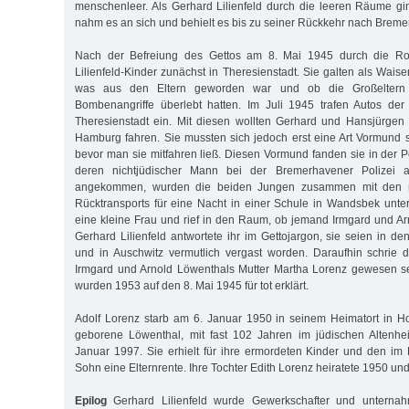
menschenleer. Als Gerhard Lilienfeld durch die leeren Räume gi
nahm es an sich und behielt es bis zu seiner Rückkehr nach Breme
Nach der Befreiung des Gettos am 8. Mai 1945 durch die Ro
Lilienfeld-Kinder zunächst in Theresienstadt. Sie galten als Wai
was aus den Eltern geworden war und ob die Großeltern
Bombenangriffe überlebt hatten. Im Juli 1945 trafen Autos der
Theresienstadt ein. Mit diesen wollten Gerhard und Hansjürgen 
Hamburg fahren. Sie mussten sich jedoch erst eine Art Vormund
bevor man sie mitfahren ließ. Diesen Vormund fanden sie in der
deren nichtjüdischer Mann bei der Bremerhavener Polizei a
angekommen, wurden die beiden Jungen zusammen mit den m
Rücktransports für eine Nacht in einer Schule in Wandsbek unte
eine kleine Frau und rief in den Raum, ob jemand Irmgard und A
Gerhard Lilienfeld antwortete ihr im Gettojargon, sie seien in 
und in Auschwitz vermutlich vergast worden. Daraufhin schrie d
Irmgard und Arnold Löwenthals Mutter Martha Lorenz gewesen se
wurden 1953 auf den 8. Mai 1945 für tot erklärt.
Adolf Lorenz starb am 6. Januar 1950 in seinem Heimatort in Ho
geborene Löwenthal, mit fast 102 Jahren im jüdischen Altenh
Januar 1997. Sie erhielt für ihre ermordeten Kinder und den 
Sohn eine Elternrente. Ihre Tochter Edith Lorenz heiratete 1950 un
Epilog
Gerhard Lilienfeld wurde Gewerkschafter und untern