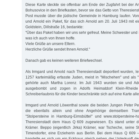
Diese Karte steckte sie offenbar am Ende der Zugfahrt bei der 
Bohusovice in den Briefkasten, bevor sie das Getto von Theresienst
Post musste über die jüdische Gemeinde in Hamburg laufen. Von 
und Arnold ein Paket, für das sich Arnold am 20. Juli 1943 mit e
Goldstein, Dillstraße 16, bedankte:
"Über das Paket haben wir uns sehr gefreut. Meine Schwester und 
was ich auch von Ihnen hoffe.
Viele Grüße an unsere Eltern.
Herzliche Grüße sendet Ihnen Arnold."
Danach gab es keinen weiteren Briefwechsel.
Als Irmgard und Arnold nach Theresienstadt deportiert wurden, 
1257 karteimäßig erfasste Juden, meist in "Mischehen" und als 
gehörte auch Martha Lorenz. Im Juli 1943 wurden sie und Ado
ausgebombt und zogen in Adolfs Heimatdorf Klein-Rheide
Schreiberlaubnis für die Kinder beschränkte sich auf eine Karte al
Irmgard und Arnold Löwenthal sowie die beiden Jungen Peter Pe
die ebenfalls allein und ohne Angehörige demselben Trans
"Stolpersteine in Hamburg-Eimsbüttel" und www.stolpersteine-
Theresienstadt dem Haus Q 609 zugewiesen. Es stand unter d
Krämer. Beppo (eigentlich Jirka) Krämer, war Tscheche, seine Ste
Timendorfer, eine Erzieherin aus Berlin. Bei dem Haus Q 609 
handelte es sich um ein Eckhaus gleich neben der Unterkunft de