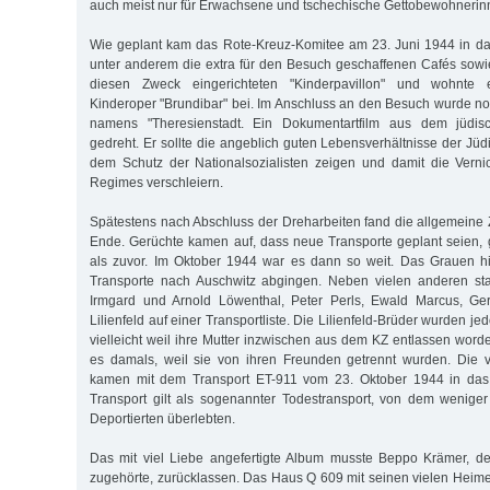
auch meist nur für Erwachsene und tschechische Gettobewohnerin
Wie geplant kam das Rote-Kreuz-Komitee am 23. Juni 1944 in das
unter anderem die extra für den Besuch geschaffenen Cafés sowie
diesen Zweck eingerichteten "Kinderpavillon" und wohnte 
Kinderoper "Brundibar" bei. Im Anschluss an den Besuch wurde n
namens "Theresienstadt. Ein Dokumentartfilm aus dem jüdisc
gedreht. Er sollte die angeblich guten Lebensverhältnisse der Jü
dem Schutz der Nationalsozialisten zeigen und damit die Verni
Regimes verschleiern.
Spätestens nach Abschluss der Dreharbeiten fand die allgemeine Z
Ende. Gerüchte kamen auf, dass neue Transporte geplant seien, 
als zuvor. Im Oktober 1944 war es dann so weit. Das Grauen hi
Transporte nach Auschwitz abgingen. Neben vielen anderen s
Irmgard und Arnold Löwenthal, Peter Perls, Ewald Marcus, Ge
Lilienfeld auf einer Transportliste. Die Lilienfeld-Brüder wurden j
vielleicht weil ihre Mutter inzwischen aus dem KZ entlassen word
es damals, weil sie von ihren Freunden getrennt wurden. Die 
kamen mit dem Transport ET-911 vom 23. Oktober 1944 in das 
Transport gilt als sogenannter Todestransport, von dem wenige
Deportierten überlebten.
Das mit viel Liebe angefertigte Album musste Beppo Krämer, d
zugehörte, zurücklassen. Das Haus Q 609 mit seinen vielen Hei