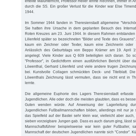
erteilte Malunterricht, Professor Heller lehrte Rechnen, immer in A
durch die SS. Ein großer Verlust für die Kinder war Else Timend
1944.
Im Sommer 1944 fanden in Theresienstadt allgemeine "Verschöne
Sie hatten ihre Ursache in dem geplanten Besuch des Interna
Roten Kreuzes am 23. Juni 1944. In diesem Rahmen entstanden
Lilienfeld später so bezeichneten "Bilder und Texte des Grauens".
kaum ein Zeichner oder Texter, kaum eine Zeichnerin oder Te
Anlässlich des Geburtstags von Beppo Krämer am 19. April 
angelegt. Viele Kinder aus Q 609 beteiligten sich daran. So sc
"Professor", in Gedichtform einen ausführlichen Bericht über 
Löwenthal, Gerhard Lilienfeld und viele andere trugen Zeichnu
bei. Kunstvolle Collagen schmückten Deck- und Titelblatt. Die
Löwenthals Zeichnung lässt vermuten, dass sie nicht erst in T
lernte.
Die allgemeine Euphorie des Lagers Theresienstadt erfasste
Jugendlichen. Alle oder doch die meisten glaubten, dass es bess
Guten wenden würde. Auf Anweisung der Lagerleitung dur
Jugendlichen Fußballmannschaften bilden, allerdings mit nur je 
das Spielfeld auf der Bastei sehr klein war, vielleicht aber auch,
sieben vorzeigbare Jungen gab. Dass es auch darum ging, lässt s
Mannschaftsführer beispielsweise war kein guter Fußballer, 
Mannschaft der deutschen Jugendlichen nannte sich "Condor". Kün