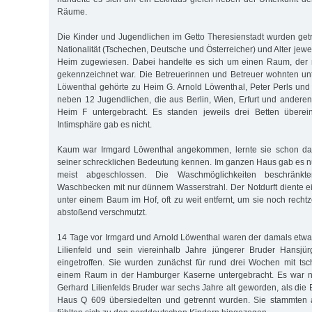
Räume.
Die Kinder und Jugendlichen im Getto Theresienstadt wurden get
Nationalität (Tschechen, Deutsche und Österreicher) und Alter je
Heim zugewiesen. Dabei handelte es sich um einen Raum, der 
gekennzeichnet war. Die Betreuerinnen und Betreuer wohnten un
Löwenthal gehörte zu Heim G. Arnold Löwenthal, Peter Perls un
neben 12 Jugendlichen, die aus Berlin, Wien, Erfurt und andere
Heim F untergebracht. Es standen jeweils drei Betten überein
Intimsphäre gab es nicht.
Kaum war Irmgard Löwenthal angekommen, lernte sie schon das
seiner schrecklichen Bedeutung kennen. Im ganzen Haus gab es 
meist abgeschlossen. Die Waschmöglichkeiten beschränk
Waschbecken mit nur dünnem Wasserstrahl. Der Notdurft diente ei
unter einem Baum im Hof, oft zu weit entfernt, um sie noch rechtz
abstoßend verschmutzt.
14 Tage vor Irmgard und Arnold Löwenthal waren der damals etwa
Lilienfeld und sein viereinhalb Jahre jüngerer Bruder Hansjür
eingetroffen. Sie wurden zunächst für rund drei Wochen mit ts
einem Raum in der Hamburger Kaserne untergebracht. Es war n
Gerhard Lilienfelds Bruder war sechs Jahre alt geworden, als die B
Haus Q 609 übersiedelten und getrennt wurden. Sie stammten