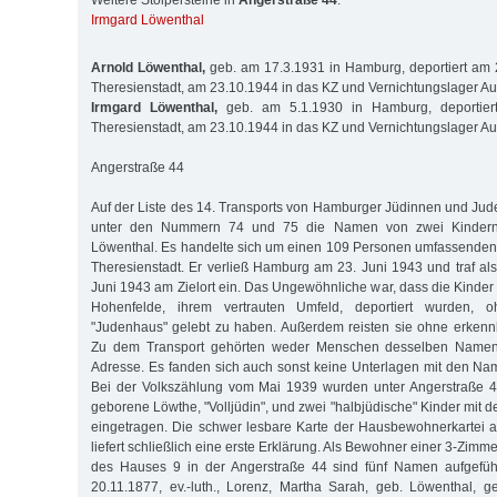
Weitere Stolpersteine in
Angerstraße 44
:
Irmgard Löwenthal
Arnold Löwenthal,
geb. am 17.3.1931 in Hamburg, deportiert am 
Theresienstadt, am 23.10.1944 in das KZ und Vernichtungslager Au
Irmgard Löwenthal,
geb. am 5.1.1930 in Hamburg, deportier
Theresienstadt, am 23.10.1944 in das KZ und Vernichtungslager Au
Angerstraße 44
Auf der Liste des 14. Transports von Hamburger Jüdinnen und Jud
unter den Nummern 74 und 75 die Namen von zwei Kindern:
Löwenthal. Es handelte sich um einen 109 Personen umfassenden 
Theresienstadt. Er verließ Hamburg am 23. Juni 1943 und traf als
Juni 1943 am Zielort ein. Das Ungewöhnliche war, dass die Kinder
Hohenfelde, ihrem vertrauten Umfeld, deportiert wurden, 
"Judenhaus" gelebt zu haben. Außerdem reisten sie ohne erken
Zu dem Transport gehörten weder Menschen desselben Namen
Adresse. Es fanden sich auch sonst keine Unterlagen mit den Na
Bei der Volkszählung vom Mai 1939 wurden unter Angerstraße 4
geborene Löwthe, "Volljüdin", und zwei "halbjüdische" Kinder mi
eingetragen. Die schwer lesbare Karte der Hausbewohnerkartei 
liefert schließlich eine erste Erklärung. Als Bewohner einer 3-Zim
des Hauses 9 in der Angerstraße 44 sind fünf Namen aufgeführt
20.11.1877, ev.-luth., Lorenz, Martha Sarah, geb. Löwenthal, g