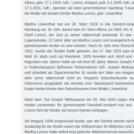
Alfons, geb. 27.1.1920, luth., Lorenz, Irmgard, geb. 5.1.1930, luth. 
17.3.1931, luth., darunter als klein geschriebener Nachtrag "Lö
die Mutter der beiden Kinder Martha Lorenz, geb. Löwenthal.
Martha Löwenthal trat am 28. März 1919 in die Deutsch-Israe
Hamburg ein. Im Jahr darauf kam ihr Sohn Alfons zur Welt. Am 6. 
Adolf Lorenz, der sich zu seiner Vaterschaft bekannte. Er war
Lagerarbeiter, 22 Jahre älter als Martha Lorenz und evangelisch-lu
gemeinsamen Kinder es sein würden. Noch im Jahr ihrer Eheschl
1922, wurde die Tochter Edith geboren. Am 17. Mai 1925 kam d
Welt. Er starb noch als Kleinkind. 1929 trennten sich Adolf und
folgenden vier Jahren lebte sie mit dem 30 Jahre älteren Jose
in Rothenburgsort, Billhorner Röhrendamm 185. Joseph Melhaus
und arbeitete als Zigarrenmacher. Er wurde der Vater von Irmgar
aber seine Vaterschaft nicht an. Irmgards Geburtsurkunde 
Uhlenhorst ausgestellt, die Arnolds vom Standesamt Hammerbr
trugen beide Kinder den Geburtsnamen ihrer Mutter, Löwenthal.
Nach dem Tod Joseph Melhausens am 26. Mai 1933 zogen Ado
wieder zusammen. Ihr gemeinsamer Haushalt bestand nun aus s
Lorenz ließ die Kinder auf seinen Namen eintragen.
Als Irmgard 1936 eingeschult wurde, war die Familie bereits na
Zuständig für die Kinder waren die Volksschulen für Mädchen und 
Martha Lorenz hatte selbst eine jüdische Mädchenschule besucht u