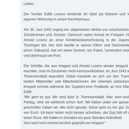
Leben.
Die Tochter Edith Lorenz verdiente ihr Geld als Näherin und l
eigenen Wohnung in einem Nachbarhaus.
Am 30. Juni 1942 erging ein allgemeines Verbot von schulischem U
Schülerinnen und Schüler. Dennoch nahm Arnold im Frühjahr 
Arnold Lorenz an einer Kinderlandverschickung in die Jugen
Thüringen teil. Von dort sandte er seinen Eltern und Geschwiste
einen Ostergruß, bat um seine Sachen, ein Paket, "zumindest me
und überhaupt um Post.
Die Schritte, die aus Irmgard und Arnold Lorenz wieder Irmgar
machten, sind im Einzelnen nicht nachzuvollziehen. Im Juni 1943 
Theresienstadt deportiert. Dabei handelte es sich um den Tran
letzten Mitarbeiter und Mitarbeiterinnen der ehemals jüdisch
Irmgard schrieb während der Zugfahrt eine Postkarte an ihre Elt
Edith:
"Mir geht es gut. Wir sind bald in Theresienstadt. Hier sind no
Freitag, sind wir vielleicht schon dort. Wir haben jeder ein gan
geschlafen haben wir alle nicht gerade. Sonst geht es mir gut. D
von Euch. Ich kann leider nicht besser schreiben, der Zug hält oft
einen Ruck. Wir hatten in Dresden ein paar Stunden Aufenthalt.
Nun seid noch einmal herzlich gegrüßt von Irmgard."