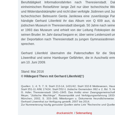
Berufstätigkeit Informationsfahrten nach Theresienstadt. Da
einheimischen Reiseführer lange Zeit nur über tschechische Wi
und Widerstandskämpfer und nicht über verfolgte Jüdinnen und Ju
tschechischen Betreuerin Gerda Janikowa eine zuverlässige Par
händigte Gerhard Lilienfeld ihr das Album von Q 609 aus, 
jüdischen Museum in Theresienstadt übergab. 50 Jahre nach seine
er 1993 das Museum und erhielt von der Leitung Fotokopien de
seinen Bruder. Im Jahr darauf begann er, über seine Leidenszeit 
der Deportation nach Theresienstadt zu jungen Gymnasiastinne
sprechen.
Gerhard Lilienfeld übernahm die Patenschaften für die Stolp
Löwenthal und seine Hamburger Gefährten, die in Auschwitz erm
am 10. Juni 2009.
Stand: Mai 2016
© Hildegard Thevs mit Gerhard Lilienfeld(†)
Quellen: 1; 4; 5; 7; 9; StaH 213-14, 1431/42; StaH 332-8 Meldewesen, Hau
StaH 351-11 AfW, 17424; StaH 552-1 Jüdische Gemeinden 992 e 2, Bd. 5; H
G. Adler, Theresienstadt 1941–1945. Das Antlitz einer Zwangsgemeinschaf
Meyer, "Jüdische Mischlinge". Rassenpolitik und Verfolgungserfahrung 1933
München, 2002, S. 333–346; Mitteilungen u. Dokumente freundlicherweise
Gerhard Löwenthal zur Verfügung gestellt, 2007 bis 2014.
Zur Nummerierung häufig genutzter Quellen siehe Link "Recherche und Quelle
druckansicht
/
Seitenanfang