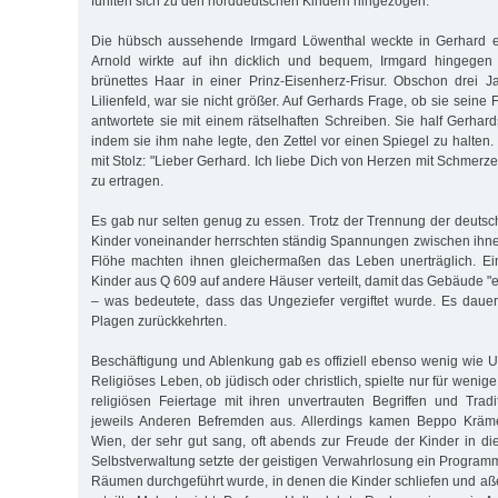
fühlten sich zu den norddeutschen Kindern hingezogen.
Die hübsch aussehende Irmgard Löwenthal weckte in Gerhard e
Arnold wirkte auf ihn dicklich und bequem, Irmgard hingegen s
brünettes Haar in einer Prinz-Eisenherz-Frisur. Obschon drei J
Lilienfeld, war sie nicht größer. Auf Gerhards Frage, ob sie seine
antwortete sie mit einem rätselhaften Schreiben. Sie half Gerhar
indem sie ihm nahe legte, den Zettel vor einen Spiegel zu halten. W
mit Stolz: "Lieber Gerhard. Ich liebe Dich von Herzen mit Schmerzen
zu ertragen.
Es gab nur selten genug zu essen. Trotz der Trennung der deuts
Kinder voneinander herrschten ständig Spannungen zwischen ihn
Flöhe machten ihnen gleichermaßen das Leben unerträglich. E
Kinder aus Q 609 auf andere Häuser verteilt, damit das Gebäude "
– was bedeutete, dass das Ungeziefer vergiftet wurde. Es dauert
Plagen zurückkehrten.
Beschäftigung und Ablenkung gab es offiziell ebenso wenig wie Unt
Religiöses Leben, ob jüdisch oder christlich, spielte nur für wenig
religiösen Feiertage mit ihren unvertrauten Begriffen und Trad
jeweils Anderen Befremden aus. Allerdings kamen Beppo Kräm
Wien, der sehr gut sang, oft abends zur Freude der Kinder in di
Selbstverwaltung setzte der geistigen Verwahrlosung ein Program
Räumen durchgeführt wurde, in denen die Kinder schliefen und aß