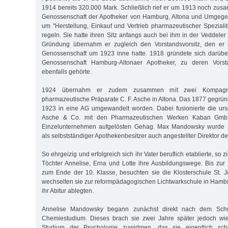
1914 bereits 320.000 Mark. Schließlich rief er um 1913 noch zus
Genossenschaft der Apotheker von Hamburg, Altona und Umgege
um "Herstellung, Einkauf und Vertrieb pharmazeutischer Spezialit
regeln. Sie hatte ihren Sitz anfangs auch bei ihm in der Veddeler
Gründung übernahm er zugleich den Vorstandsvorsitz, den er 
Genossenschaft um 1923 inne hatte. 1918 gründete sich darüber
Genossenschaft Hamburg-Altonaer Apotheker, zu deren Vor
ebenfalls gehörte.
1924 übernahm er zudem zusammen mit zwei Kompagno
pharmazeutische Präparate C. F. Asche in Altona. Das 1877 gegr
1923 in eine AG umgewandelt worden. Dabei fusionierte die urs
Asche & Co. mit den Pharmazeutischen Werken Kaban Gmb
Einzelunternehmen aufgelösten Gehag. Max Mandowsky wurde ne
als selbstständiger Apothekenbesitzer auch angestellter Direktor d
So ehrgeizig und erfolgreich sich ihr Vater beruflich etablierte, so z
Töchter Annelise, Erna und Lotte ihre Ausbildungswege. Bis zur 
zum Ende der 10. Klasse, besuchten sie die Klosterschule St. 
wechselten sie zur reformpädagogischen Lichtwarkschule in Hamb
ihr Abitur ablegten.
Annelise Mandowsky begann zunächst direkt nach dem Schu
Chemiestudium. Dieses brach sie zwei Jahre später jedoch wi
Studium der Psychologie zuwidmen, das sie eigentlich sc