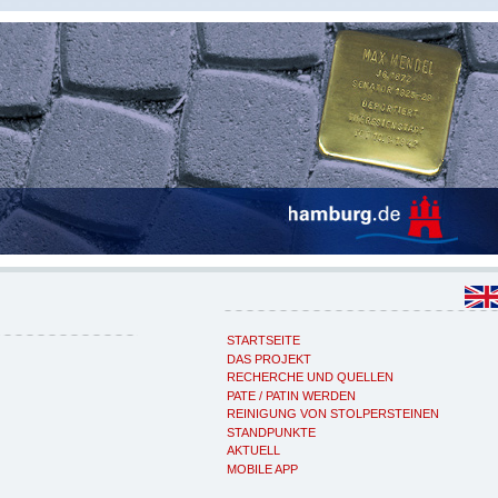
STARTSEITE
DAS PROJEKT
RECHERCHE UND QUELLEN
PATE / PATIN WERDEN
REINIGUNG VON STOLPERSTEINEN
STANDPUNKTE
AKTUELL
MOBILE APP