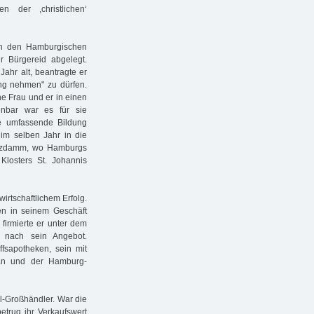
 der ,christlichen‘
in den Hamburgischen
 Bürgereid abgelegt.
Jahr alt, beantragte er
g nehmen" zu dürfen.
e Frau und er in einen
enbar war es für sie
ne umfassende Bildung
 im selben Jahr in die
Holzdamm, wo Hamburgs
Klosters St. Johannis
rtschaftlichem Erfolg.
ten in seinem Geschäft
 firmierte er unter dem
 nach sein Angebot.
fsapotheken, sein mit
an und der Hamburg-
el-Großhändler. War die
etrug ihr Verkaufswert