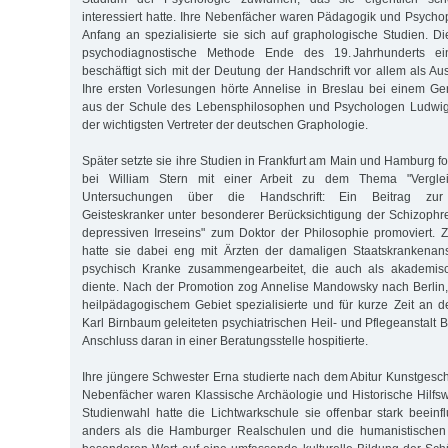
interessiert hatte. Ihre Nebenfächer waren Pädagogik und Psychop
Anfang an spezialisierte sie sich auf graphologische Studien. D
psychodiagnostische Methode Ende des 19. Jahrhunderts ei
beschäftigt sich mit der Deutung der Handschrift vor allem als A
Ihre ersten Vorlesungen hörte Annelise in Breslau bei einem Ge
aus der Schule des Lebensphilosophen und Psychologen Ludwig
der wichtigsten Vertreter der deutschen Graphologie.
Später setzte sie ihre Studien in Frankfurt am Main und Hamburg fo
bei William Stern mit einer Arbeit zu dem Thema "Verglei
Untersuchungen über die Handschrift: Ein Beitrag zur
Geisteskranker unter besonderer Berücksichtigung der Schizoph
depressiven Irreseins" zum Doktor der Philosophie promoviert.
hatte sie dabei eng mit Ärzten der damaligen Staatskrankenanst
psychisch Kranke zusammengearbeitet, die auch als akademis
diente. Nach der Promotion zog Annelise Mandowsky nach Berlin, 
heilpädagogischem Gebiet spezialisierte und für kurze Zeit an 
Karl Birnbaum geleiteten psychiatrischen Heil- und Pflegeanstalt 
Anschluss daran in einer Beratungsstelle hospitierte.
Ihre jüngere Schwester Erna studierte nach dem Abitur Kunstgesch
Nebenfächer waren Klassische Archäologie und Historische Hilfsw
Studienwahl hatte die Lichtwarkschule sie offenbar stark beeinfl
anders als die Hamburger Realschulen und die humanistischen