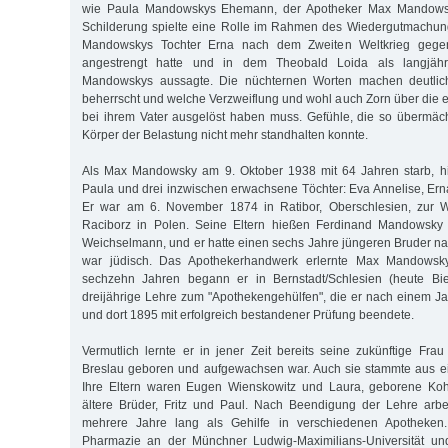
wie Paula Mandowskys Ehemann, der Apotheker Max Mandowsk
Schilderung spielte eine Rolle im Rahmen des Wiedergutmachun
Mandowskys Tochter Erna nach dem Zweiten Weltkrieg gege
angestrengt hatte und in dem Theobald Loida als langjähr
Mandowskys aussagte. Die nüchternen Worten machen deutlich
beherrscht und welche Verzweiflung und wohl auch Zorn über die ei
bei ihrem Vater ausgelöst haben muss. Gefühle, die so übermäc
Körper der Belastung nicht mehr standhalten konnte.
Als Max Mandowsky am 9. Oktober 1938 mit 64 Jahren starb, hin
Paula und drei inzwischen erwachsene Töchter: Eva Annelise, Ern
Er war am 6. November 1874 in Ratibor, Oberschlesien, zur 
Raciborz in Polen. Seine Eltern hießen Ferdinand Mandowsky
Weichselmann, und er hatte einen sechs Jahre jüngeren Bruder na
war jüdisch. Das Apothekerhandwerk erlernte Max Mandowsk
sechzehn Jahren begann er in Bernstadt/Schlesien (heute Bie
dreijährige Lehre zum "Apothekengehülfen", die er nach einem Jah
und dort 1895 mit erfolgreich bestandener Prüfung beendete.
Vermutlich lernte er in jener Zeit bereits seine zukünftige Fra
Breslau geboren und aufgewachsen war. Auch sie stammte aus ei
Ihre Eltern waren Eugen Wienskowitz und Laura, geborene Koh
ältere Brüder, Fritz und Paul. Nach Beendigung der Lehre ar
mehrere Jahre lang als Gehilfe in verschiedenen Apotheken.
Pharmazie an der Münchner Ludwig-Maximilians-Universität u