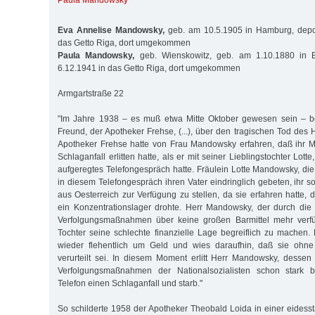
Paula Mandowsky
Eva Annelise Mandowsky,
geb. am 10.5.1905 in Hamburg, depor
das Getto Riga, dort umgekommen
Paula Mandowsky,
geb. Wienskowitz, geb. am 1.10.1880 in Br
6.12.1941 in das Getto Riga, dort umgekommen
Armgartstraße 22
"Im Jahre 1938 – es muß etwa Mitte Oktober gewesen sein – ber
Freund, der Apotheker Frehse, (...), über den tragischen Tod des
Apotheker Frehse hatte von Frau Mandowsky erfahren, daß ihr 
Schlaganfall erlitten hatte, als er mit seiner Lieblingstochter Lotte
aufgeregtes Telefongespräch hatte. Fräulein Lotte Mandowsky, die
in diesem Telefongespräch ihren Vater eindringlich gebeten, ihr sof
aus Oesterreich zur Verfügung zu stellen, da sie erfahren hatte, d
ein Konzentrationslager drohte. Herr Mandowsky, der durch die n
Verfolgungsmaßnahmen über keine großen Barmittel mehr verfüg
Tochter seine schlechte finanzielle Lage begreiflich zu machen.
wieder flehentlich um Geld und wies daraufhin, daß sie ohne
verurteilt sei. In diesem Moment erlitt Herr Mandowsky, desse
Verfolgungsmaßnahmen der Nationalsozialisten schon stark be
Telefon einen Schlaganfall und starb."
So schilderte 1958 der Apotheker Theobald Loida in einer eidesst