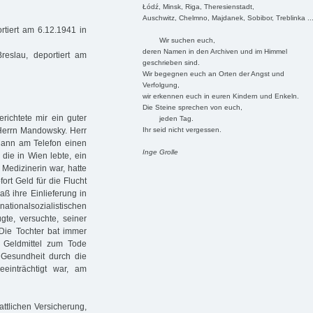
Łódź, Minsk, Riga, Theresienstadt,
Auschwitz, Chelmno, Majdanek, Sobibor, Treblinka ..
tiert am 6.12.1941 in
Wir suchen euch,
deren Namen in den Archiven und im Himmel
eslau, deportiert am
geschrieben sind.
Wir begegnen euch an Orten der Angst und
Verfolgung,
wir erkennen euch in euren Kindern und Enkeln.
Die Steine sprechen von euch,
ichtete mir ein guter
jeden Tag.
Ihr seid nicht vergessen.
 Herrn Mandowsky. Herr
Mann am Telefon einen
Inge Grolle
, die in Wien lebte, ein
 Medizinerin war, hatte
ort Geld für die Flucht
aß ihre Einlieferung in
ationalsozialistischen
te, versuchte, seiner
 Die Tochter bat immer
 Geldmittel zum Tode
n Gesundheit durch die
einträchtigt war, am
attlichen Versicherung,