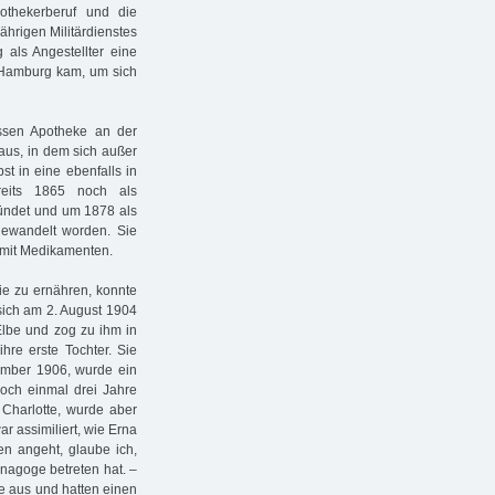
othekerberuf und die
ährigen Militärdienstes
 als Angestellter eine
h Hamburg kam, um sich
ssen Apotheke an der
aus, in dem sich außer
st in eine ebenfalls in
eits 1865 noch als
gründet und um 1878 als
gewandelt worden. Sie
e mit Medikamenten.
ie zu ernähren, konnte
sich am 2. August 1904
Elbe und zog zu ihm in
hre erste Tochter. Sie
ember 1906, wurde ein
och einmal drei Jahre
Charlotte, wurde aber
r assimiliert, wie Erna
n angeht, glaube ich,
ynagoge betreten hat. –
e aus und hatten einen