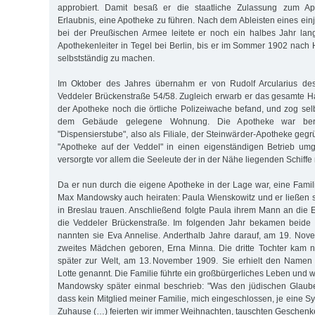
approbiert. Damit besaß er die staatliche Zulassung zum Ap
Erlaubnis, eine Apotheke zu führen. Nach dem Ableisten eines einj
bei der Preußischen Armee leitete er noch ein halbes Jahr lang
Apothekenleiter in Tegel bei Berlin, bis er im Sommer 1902 nac
selbstständig zu machen.
Im Oktober des Jahres übernahm er von Rudolf Arcularius de
Veddeler Brückenstraße 54/58. Zugleich erwarb er das gesamte H
der Apotheke noch die örtliche Polizeiwache befand, und zog selb
dem Gebäude gelegene Wohnung. Die Apotheke war ber
"Dispensierstube", also als Filiale, der Steinwärder-Apotheke ge
"Apotheke auf der Veddel" in einen eigenständigen Betrieb um
versorgte vor allem die Seeleute der in der Nähe liegenden Schiff
Da er nun durch die eigene Apotheke in der Lage war, eine Famil
Max Mandowsky auch heiraten: Paula Wienskowitz und er ließen 
in Breslau trauen. Anschließend folgte Paula ihrem Mann an die 
die Veddeler Brückenstraße. Im folgenden Jahr bekamen beide i
nannten sie Eva Annelise. Anderthalb Jahre darauf, am 19. Nov
zweites Mädchen geboren, Erna Minna. Die dritte Tochter kam n
später zur Welt, am 13. November 1909. Sie erhielt den Namen 
Lotte genannt. Die Familie führte ein großbürgerliches Leben und wa
Mandowsky später einmal beschrieb: "Was den jüdischen Glaube
dass kein Mitglied meiner Familie, mich eingeschlossen, je eine S
Zuhause (…) feierten wir immer Weihnachten, tauschten Geschenk