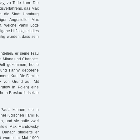
y, zu Tode kam. Die
gsverfahrens, das Max
n die Stadt Hamburg
iger Angesteller Max
, welche Panik Lotte
gene Hilflosigkeit dies
htig wurden, dass sein
terließ er seine Frau
a Minna und Charlotte.
Welt gekommen, heute
 und Fanny, geborene
mens Kurt. Die Familie
y von Grund auf. Mit
rutow in Polen) eine
r in Breslau fortsetzte
u Paula kennen, die in
ner jüdischen Familie.
n, und sie hatte zwei
beitete Max Mandowsky
 Danach studierte er
nd wurde im Mai 1900