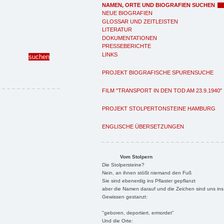
NAMEN, ORTE UND BIOGRAFIEN SUCHEN
NEUE BIOGRAFIEN
GLOSSAR UND ZEITLEISTEN
LITERATUR
DOKUMENTATIONEN
PRESSEBERICHTE
LINKS
PROJEKT BIOGRAFISCHE SPURENSUCHE
FILM "TRANSPORT IN DEN TOD AM 23.9.1940"
PROJEKT STOLPERTONSTEINE HAMBURG
ENGLISCHE ÜBERSETZUNGEN
Vom Stolpern
Die Stolpersteine?
Nein, an ihnen stößt niemand den Fuß
Sie sind ebenerdig ins Pflaster gepflanzt
aber die Namen darauf und die Zeichen sind uns ins
Gewissen gestanzt:
"geboren, deportiert, ermordet"
Und die Orte: