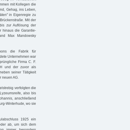
ammen mit Kollegen die
nd, Gehag, ins Leben,
äten" in Eigenregie zu
 Brückenstraße. Mit der
bis zur Auflösung der
 hinaus die Garantie-
stand Max Mandowsky
ns die Fabrik für
ündete Unternehmen war
prüngliche Firma C. F.
H und der zuvor als
ben seiner Tätigkeit
er neuen AG.
ielstrebig verfolgten die
Lyzeumsreife, also bis
Johannis, anschließend
urg-Winterhude, wo sie
labschluss 1925 ein
eder ab, um sich dem
hon immer besonders