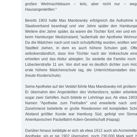
großen Weihnachtsbaum – teils, aber nicht nur – wegen
Hausangestellten."
Bereits 1903 hatte Max Mandowsky erfolgreich die Aufnahme 
Staatsverband beantragt und vier Jahre später den Hamburger
Weitere drei Jahre später, da waren die Töchter fünf, vier und ein 
beim Hamburger Medizinalamt, "außerhalb der Apotheke Wohnun
Da die Mädchen nach und nach schulpflichtig wurden, wollten sein
Stadtteil ziehen, in dem es auch höhere Schulen gab. Off
selbstverständlich, dass ihre Töchter nach der Volksschule ei
erhielten und das Abitur ablegten. So siedelte die Familie noch
Lübeckerstraße 11 um. Von dort war es deutlich dichter zum 
erste höhere Mädchenschule lag, die Unterrichtsanstalten des 
(heute Klosterschule).
Seine Apotheke auf der Veddel führte Max Mandowsky mit großem wi
Er übernahm den Angestellten des Vorbesitzers, später arbeite
sogar zwei Gehilfen. Auch bildete er Lehrlinge aus. Ab etwa 1903
Namen "Apotheke zum Freihafen" und erweiterte nach und
Zunehmend belieferte er große Reedereien mit kompletten Schif
Abstand größter Kunde war Hamburg Süd, gefolgt von Slom
Amerikanischen Packetfahrt-Actien-Gesellschaft (Hapag).
Darüber hinaus betätigte er sich ab etwa 1912 auch als Arzneimitt
Apotheke, als er sie 1902 übernahm, noch 230.000 Mark wert, b