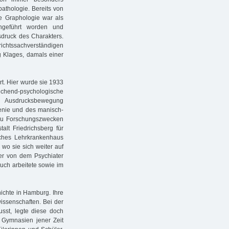
athologie. Bereits von
ie Graphologie war als
ngeführt worden und
usdruck des Charakters.
richtssachverständigen
 Klages, damals einer
rt. Hier wurde sie 1933
chend-psychologische
 Ausdrucksbewegung
renie und des manisch-
 Zu Forschungszwecken
alt Friedrichsberg für
ches Lehrkrankenhaus
wo sie sich weiter auf
der von dem Psychiater
Buch arbeitete sowie im
ichte in Hamburg. Ihre
issenschaften. Bei der
usst, legte diese doch
 Gymnasien jener Zeit