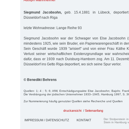
Adolph Mannheimer
Siegmund Jacobsohn,
geb. 15.4.1881 in Lübeck, deportier
Düsseldorf nach Riga
letzte Wohnadresse: Lange Reihe 93
Siegmund Jacobsohn war der Schwager von Else Jacobsohn (s. 
mindestens 1925, wie sein Bruder, ein Papierwarengeschäft in d
Sein Ge­schäft wurde 1939 "arisiert" und von einer Frau Käthe 
Verlust seiner wirtschaftlichen Existenzgrundlage war wahrsche
dafür, dass er 1939 nach Duisburg-Hamborn zog. Am 11. Dezem
Düsseldorf ins Getto Riga deportiert, wo sich seine Spur verlor.
© Benedikt Behrens
Quellen: 1; 4 ; 5; 6; AfW, Entschädigungsakte Else Jacobsohn; Bajohr, Frank
Die Verdrängung der jüdischen Unternehmer 1933–1945, Hamburg 1997, S. 3
Zur Nummerierung häufig genutzter Quellen siehe Recherche und Quellen
druckansicht
/
Seitenanfang
Der Stolperstein i
IMPRESSUM / DATENSCHUTZ
KONTAKT
Stein in Hamburg v