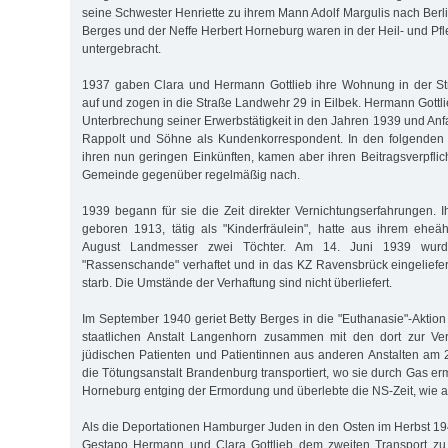
seine Schwester Henriette zu ihrem Mann Adolf Margulis nach Berl
Berges und der Neffe Herbert Horneburg waren in der Heil- und Pf
untergebracht.
1937 gaben Clara und Hermann Gottlieb ihre Wohnung in der S
auf und zogen in die Straße Landwehr 29 in Eilbek. Hermann Gottli
Unterbrechung seiner Erwerbstätigkeit in den Jahren 1939 und Anf
Rappolt und Söhne als Kundenkorrespondent. In den folgenden 
ihren nun geringen Einkünften, kamen aber ihren Beitragsverpfli
Gemeinde gegenüber regelmäßig nach.
1939 begann für sie die Zeit direkter Vernichtungserfahrungen. I
geboren 1913, tätig als "Kinderfräulein", hatte aus ihrem eheäh
August Landmesser zwei Töchter. Am 14. Juni 1939 wurd
"Rassenschande" verhaftet und in das KZ Ravensbrück eingeliefert
starb. Die Umstände der Verhaftung sind nicht überliefert.
Im September 1940 geriet Betty Berges in die "Euthanasie"-Aktion
staatlichen Anstalt Langenhorn zusammen mit den dort zur Ver
jüdischen Patienten und Patientinnen aus anderen Anstalten am
die Tötungsanstalt Brandenburg transportiert, wo sie durch Gas e
Horneburg entging der Ermordung und überlebte die NS-Zeit, wie au
Als die Deportationen Hamburger Juden in den Osten im Herbst 194
Gestapo Hermann und Clara Gottlieb dem zweiten Transport zu