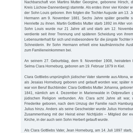
Nachbarschaft von Martins Mutter Georgine, geborene Hirsch, d
Kreis Lüchow-Dannenberg) stammte. Als erstes ihrer vier Kinder w
der Sohn Louis geboren. Ihm folgten die Tochter Auguste am 13. 
Hermann am 9. November 1881. Sechs Jahre später gesellte s
Henriette zu ihnen. Martin Gottliebs Mutter starb 1892 im Alter von
Sohn Louis wurde nur 21 Jahre alt und starb am 12. November
verdiente seit ihrer Trennung und späteren Scheidung von ihr
Lebensunterhalt für sich und insbesondere für die jüngste Tochter H
Schneiderin. Ihr Sohn Hermann erhielt eine kaufmännische Aus
zum Familieneinkommen bei.
An seinem 27. Geburtstag, dem 9. November 1908, heirateten 
Selma Clara Horneburg, geboren am 19. Februar 1879 in Kiel.
Clara Gottliebs ursprünglich jüdischer Vater stammte aus Altona,
als Jesaias Horneburg geboren und getauft worden war, später n
war von Beruf Buchbinder. Clara Gottliebs Mutter Johanna, geboren
1841, nämlich am 4. Dezember in Marienwalde in Ostpreußen g
jüdischen Religion verbunden. Als Clara acht Jahre alt war,
Friederike geboren, nach dem Umzug der Familie nach Hamburg
Julius hinzu. Anders als seine Geschwister wurde Julius Hornebur
Zusammenhang mit der Heirat einer Nichtjüdin – Mitglied der ev
Kirche, in der auch sein Sohn Herbert getauft wurde.
Als Clara Gottliebs Vater, Jean Horneburg, am 14. Juli 1897 starb