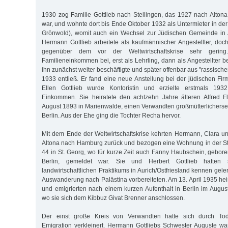
1930 zog Familie Gottlieb nach Stellingen, das 1927 nach Alto
war, und wohnte dort bis Ende Oktober 1932 als Untermieter in de
Grönwold), womit auch ein Wechsel zur Jüdischen Gemeinde in 
Hermann Gottlieb arbeitete als kaufmännischer Angestellter, d
gegenüber dem vor der Weltwirtschaftskrise sehr gerin
Familieneinkommen bei, erst als Lehrling, dann als Angestellter be
ihn zunächst weiter beschäftigte und später offenbar aus "rassisc
1933 entließ. Er fand eine neue Anstellung bei der jüdischen Fi
Ellen Gottlieb wurde Kontoristin und erzielte erstmals 1932 
Einkommen. Sie heiratete den achtzehn Jahre älteren Alfred F
August 1893 in Marienwalde, einen Verwandten großmütterlicherseit
Berlin. Aus der Ehe ging die Tochter Recha hervor.
Mit dem Ende der Weltwirtschaftskrise kehrten Hermann, Clara un
Altona nach Hamburg zurück und bezogen eine Wohnung in der S
44 in St. Georg, wo für kurze Zeit auch Fanny Haubschein, gebor
Berlin, gemeldet war. Sie und Herbert Gottlieb hatten
landwirtschaftlichen Praktikums in Aurich/Ostfriesland kennen geler
Auswanderung nach Palästina vorbereiteten. Am 13. April 1935 hei
und emigrierten nach einem kurzen Aufenthalt in Berlin im Augus
wo sie sich dem Kibbuz Givat Brenner anschlossen.
Der einst große Kreis von Verwandten hatte sich durch To
Emigration verkleinert. Hermann Gottliebs Schwester Auguste w