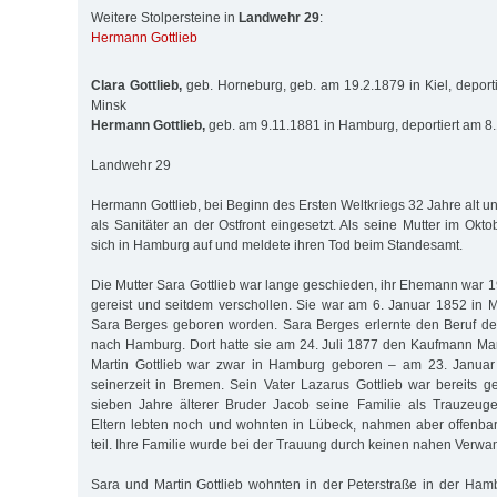
Weitere Stolpersteine in
Landwehr 29
:
Hermann Gottlieb
Clara Gottlieb,
geb. Horneburg, geb. am 19.2.1879 in Kiel, deport
Minsk
Hermann Gottlieb,
geb. am 9.11.1881 in Hamburg, deportiert am 8
Landwehr 29
Hermann Gottlieb, bei Beginn des Ersten Weltkriegs 32 Jahre alt u
als Sanitäter an der Ostfront eingesetzt. Als seine Mutter im Oktob
sich in Hamburg auf und meldete ihren Tod beim Standesamt.
Die Mutter Sara Gottlieb war lange geschieden, ihr Ehemann wa
gereist und seitdem verschollen. Sie war am 6. Januar 1852 in M
Sara Berges geboren worden. Sara Berges erlernte den Beruf de
nach Hamburg. Dort hatte sie am 24. Juli 1877 den Kaufmann Marti
Martin Gottlieb war zwar in Hamburg geboren – am 23. Januar
seinerzeit in Bremen. Sein Vater Lazarus Gottlieb war bereits g
sieben Jahre älterer Bruder Jacob seine Familie als Trauzeuge
Eltern lebten noch und wohnten in Lübeck, nahmen aber offenbar
teil. Ihre Familie wurde bei der Trauung durch keinen nahen Verwan
Sara und Martin Gottlieb wohnten in der Peterstraße in der Ham