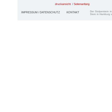
druckansicht
/
Seitenanfang
Der Stolperstein i
IMPRESSUM / DATENSCHUTZ
KONTAKT
Stein in Hamburg v