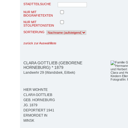
STADTTEILSUCHE
NUR MIT
BIOGRAFIETEXTEN
NUR MIT
STOLPERTONSTEIN
SORTIERUNG
zurück zur Auswahlliste
CLARA GOTTLIEB (GEBORENE
HORNEBURG) * 1879
Landwehr 29 (Wandsbek, Eilbek)
Clara und H
Kindern Elle
Fotograf/in: 
HIER WOHNTE
CLARA GOTTLIEB
GEB. HORNEBURG
JG. 1879
DEPORTIERT 1941
ERMORDET IN
MINSK