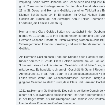
volljährig. Seine Witwe Johanna war Schneiderin und zog ihre Ki
groß. Clara wurde Kindergärtnerin. Zur Zeit ihrer Heirat lebte sie
23 in St. Georg und Hermann Gottlieb, der einer Tätigkeit als 
Kleinen Schäferkamp 34 in Eimsbüttel. Ihr Onkel Nathan Berge
Gottlieb als Trauzeuge, der Schwager Arthur Eckler, Ehemann
Friederike, die Familie Horneburg.
Hermann und Clara Gottlieb ließen sich zunächst in der Goebenst
nieder, wo 1910 und 1911 ihre beiden Kinder Herbert und Ellen z
Hermann Gottliebs Einsatz im Ersten Weltkrieg starben im Jahr 19
Schwiegermutter Johanna Horneburg und im Oktober desselben Ja
Gottlieb.
Als Hermann Gottlieb nach Ende des Krieges nach Hamburg zurüc
Kinder bereits zur Schule. Clara Gottlieb meldete am 28. Janua
"Inhaberin eines kaufmännischen Geschäfts mit Mobilien" an,
mitarbeitete. Es handelte sich um ein Geschäft für Gummi-Regenm
Annenstraße 31 in St. Pauli, dann in der Schäferkampsallee 44 in
Fällen waren Wohn- und Geschäftsadressen identisch. Infolge de
ging das Geschäft so stark zurück, dass Clara und Hermann Gottlie
1921 trat Hermann Gottlieb in die Deutsch-Israelitische Gemeinde
einem der Kultusverbände anzuschließen. Der Sohn Herbert besuc
in der Bogenstraße bis zur Unterprima und schloss eine kaufmä
Handelsfirma Koester am Großen Burstah an.