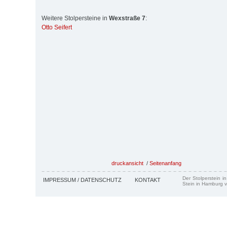
Weitere Stolpersteine in
Wexstraße 7
:
Otto Seifert
druckansicht
/
Seitenanfang
Der Stolperstein i
IMPRESSUM / DATENSCHUTZ
KONTAKT
Stein in Hamburg v