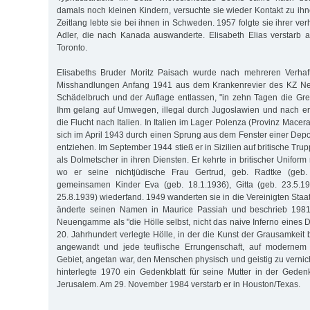
damals noch kleinen Kindern, versuchte sie wieder Kontakt zu i
Zeitlang lebte sie bei ihnen in Schweden. 1957 folgte sie ihrer ver
Adler, die nach Kanada auswanderte. Elisabeth Elias verstarb 
Toronto.
Elisabeths Bruder Moritz Paisach wurde nach mehreren Verha
Misshandlungen Anfang 1941 aus dem Krankenrevier des KZ 
Schädelbruch und der Auflage entlassen, "in zehn Tagen die Gre
Ihm gelang auf Umwegen, illegal durch Jugoslawien und nach er
die Flucht nach Italien. In Italien im Lager Polenza (Provinz Macerat
sich im April 1943 durch einen Sprung aus dem Fenster einer Depo
entziehen. Im September 1944 stieß er in Sizilien auf britische Tru
als Dolmetscher in ihren Diensten. Er kehrte in britischer Unifo
wo er seine nichtjüdische Frau Gertrud, geb. Radtke (geb.
gemeinsamen Kinder Eva (geb. 18.1.1936), Gitta (geb. 23.5.1
25.8.1939) wiederfand. 1949 wanderten sie in die Vereinigten Staa
änderte seinen Namen in Maurice Passiah und beschrieb 1981 
Neuengamme als "die Hölle selbst, nicht das naive Inferno eines 
20. Jahrhundert verlegte Hölle, in der die Kunst der Grausamkeit
angewandt und jede teuflische Errungenschaft, auf modernem
Gebiet, angetan war, den Menschen physisch und geistig zu vernic
hinterlegte 1970 ein Gedenkblatt für seine Mutter in der Gede
Jerusalem. Am 29. November 1984 verstarb er in Houston/Texas.