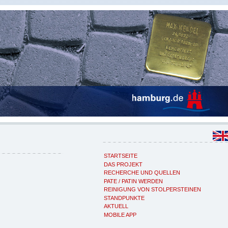
STARTSEITE
DAS PROJEKT
RECHERCHE UND QUELLEN
PATE / PATIN WERDEN
REINIGUNG VON STOLPERSTEINEN
STANDPUNKTE
AKTUELL
MOBILE APP