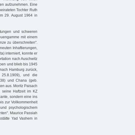
hnen aufzunehmen. Eine
heirateten Tochter Ruth
am 29. August 1964 in
ftungen und schweren
Neuengamme mit einem
nze zu überschreiten".
neuten Inhaftierungen,
a) interniert, konnte er
rtation nach Auschwitz
ppen und blieb bis 1945
rm nach Hamburg zurück,
 25.8.1909), und die
938) und Chana (geb.
ten aus. Moritz Paisach
seine Haftzeit im KZ
Dante, sondern eine ins
 bis zur Vollkommenheit
 und psychologischem
hten". Maurice Passiah
nkstätte Yad Vashem in