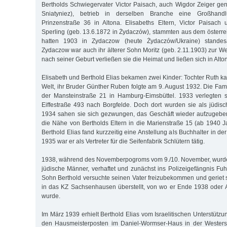
Bertholds Schwiegervater Victor Paisach, auch Wigdor Zeiger gen
Sniatyniez), betrieb in derselben Branche eine Großhan
Prinzenstraße 36 in Altona. Elisabeths Eltern, Victor Paisach
Sperling (geb. 13.6.1872 in Żydaczów), stammten aus dem österrei
hatten 1903 in Zydaczow (heute Żydaczów/Ukraine) standesam
Zydaczow war auch ihr älterer Sohn Moritz (geb. 2.11.1903) zur W
nach seiner Geburt verließen sie die Heimat und ließen sich in Alto
Elisabeth und Berthold Elias bekamen zwei Kinder: Tochter Ruth k
Welt, ihr Bruder Günther Ruben folgte am 9. August 1932. Die Fami
der Mansteinstraße 21 in Hamburg-Eimsbüttel. 1933 verlegten s
Eiffestraße 493 nach Borgfelde. Doch dort wurden sie als jüdisch
1934 sahen sie sich gezwungen, das Geschäft wieder aufzugebe
die Nähe von Bertholds Eltern in die Marienstraße 15 (ab 1940 J
Berthold Elias fand kurzzeitig eine Anstellung als Buchhalter in de
1935 war er als Vertreter für die Seifenfabrik Schlütern tätig.
1938, während des Novemberpogroms vom 9./10. November, wurde 
jüdische Männer, verhaftet und zunächst ins Polizeigefängnis Fuh
Sohn Berthold versuchte seinen Vater freizubekommen und geriet s
in das KZ Sachsenhausen überstellt, von wo er Ende 1938 oder 
wurde.
Im März 1939 erhielt Berthold Elias vom Israelitischen Unterstütz
den Hausmeisterposten im Daniel-Wormser-Haus in der Westers