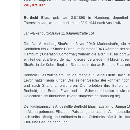
Weitere Stolpersteine in
Jan-Valkenburg-Straße 11 vor Rudolf-R
Willy Kreuzer
Berthold Elias,
geb. am 3.8.1898 in Hamburg, deportiert
Theresienstadt, weiterdeportiert am 28.9.1944 nach Auschwitz
Jan-Valkenburg-Straße 11
(Marienstraße 15)
Die Jan-Valkenburg-Straße hieß vor 1940 Marienstraße, sie v
Kohlhöfen bis zur Straße Hütten. Im Sommer 1943 während der sch
Hamburg ("Operation Gomorrha") wurden die alten Häuser dort we
ein Teil der Straße wurde nach Kriegsende wieder mit Mietshäuse
Straße, in der Kehre, liegt ein Stolperstein, der an Berthold Elias eri
Berthold Elias wuchs am Großneumarkt auf. Seine Eltern David un
Levor, hatten neun Kinder. Drei seiner Geschwister konnten noch 
und nach Shanghai emigrieren. Drei erlebten ihre Befreiung 
Berthold, sein Bruder Erwin und die Schwester Louise sowie se
Holocaust nicht überleben. (Siehe stolpersteine-hamburg.de).
Der kaufmännische Angestellte Berthold Elias hatte am 6. Januar 1
in Altona geborene Elisabeth Paisach geheiratet. Im April dessel
sich selbstständig und eröffneten in der Osterbekstraße 31 in H
Eier- und Geflügelhandlung.