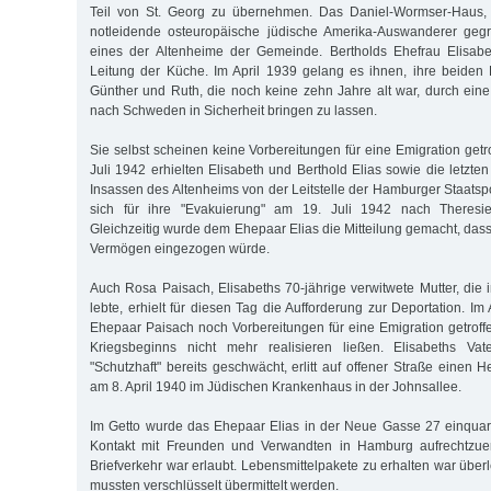
Teil von St. Georg zu übernehmen. Das Daniel-Wormser-Haus, 
notleidende osteuropäische jüdische Amerika-Auswanderer gegr
eines der Altenheime der Gemeinde. Bertholds Ehefrau Elisab
Leitung der Küche. Im April 1939 gelang es ihnen, ihre beiden 
Günther und Ruth, die noch keine zehn Jahre alt war, durch eine
nach Schweden in Sicherheit bringen zu lassen.
Sie selbst scheinen keine Vorbereitungen für eine Emigration get
Juli 1942 erhielten Elisabeth und Berthold Elias sowie die letzt
Insassen des Altenheims von der Leitstelle der Hamburger Staatspo
sich für ihre "Evakuierung" am 19. Juli 1942 nach Theresien
Gleichzeitig wurde dem Ehepaar Elias die Mitteilung gemacht, das
Vermögen eingezogen würde.
Auch Rosa Paisach, Elisabeths 70-jährige verwitwete Mutter, die 
lebte, erhielt für diesen Tag die Aufforderung zur Deportation. I
Ehepaar Paisach noch Vorbereitungen für eine Emigration getroff
Kriegsbeginns nicht mehr realisieren ließen. Elisabeths Vat
"Schutzhaft" bereits geschwächt, erlitt auf offener Straße einen 
am 8. April 1940 im Jüdischen Krankenhaus in der Johnsallee.
Im Getto wurde das Ehepaar Elias in der Neue Gasse 27 einquart
Kontakt mit Freunden und Verwandten in Hamburg aufrechtzuerh
Briefverkehr war erlaubt. Lebensmittelpakete zu erhalten war überl
mussten verschlüsselt übermittelt werden.