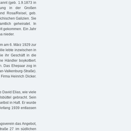
annt (geb. 1.9.1873 in
dlung in der Großen
 und Rosa/Reisel, geb.
chischen Galizien. Sie
tlich geheiratet. In
elt gekommen. Ein Jahr
na nieder.
am am 6. März 1929 zur
lie lebte inzwischen in
ie ihr Geschäft in die
e Händler boykottiert.
n. Das Ehepaar zog in
an-Valkenburg-Straße).
r Firma Heinrich Dicker.
David Elias, wie viele
lsbüttel gebracht. Sein
elbst in Haft. Er wurde
Anfang 1939 entlassen
ungsverein das Angebot,
traße 27 im südlichen