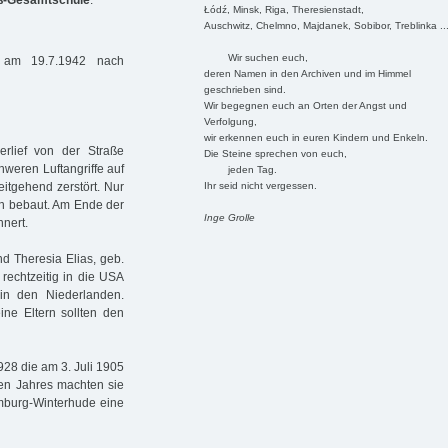
oß-Gesamtschule
:
Łódź, Minsk, Riga, Theresienstadt,
Auschwitz, Chelmno, Majdanek, Sobibor, Treblinka ..
Wir suchen euch,
 am 19.7.1942 nach
deren Namen in den Archiven und im Himmel
geschrieben sind.
Wir begegnen euch an Orten der Angst und
Verfolgung,
wir erkennen euch in euren Kindern und Enkeln.
erlief von der Straße
Die Steine sprechen von euch,
weren Luftangriffe auf
jeden Tag.
Ihr seid nicht vergessen.
itgehend zerstört. Nur
rn bebaut. Am Ende der
Inge Grolle
nnert.
d Theresia Elias, geb.
rechtzeitig in die USA
in den Niederlanden.
ine Eltern sollten den
928 die am 3. Juli 1905
ben Jahres machten sie
amburg-Winterhude eine