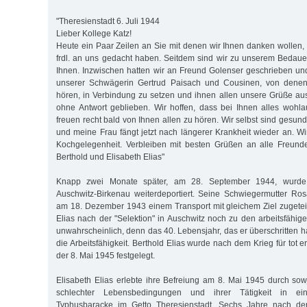
"Theresienstadt 6. Juli 1944
Lieber Kollege Katz!
Heute ein Paar Zeilen an Sie mit denen wir Ihnen danken wollen, 
frdl. an uns gedacht haben. Seitdem sind wir zu unserem Bedau
Ihnen. Inzwischen hatten wir an Freund Golenser geschrieben und
unserer Schwägerin Gertrud Paisach und Cousinen, von denen 
hören, in Verbindung zu setzen und ihnen allen unsere Grüße aus
ohne Antwort geblieben. Wir hoffen, dass bei Ihnen alles wohl
freuen recht bald von Ihnen allen zu hören. Wir selbst sind gesund
und meine Frau fängt jetzt nach längerer Krankheit wieder an. Wi
Kochgelegenheit. Verbleiben mit besten Grüßen an alle Freund
Berthold und Elisabeth Elias"
Knapp zwei Monate später, am 28. September 1944, wurde 
Auschwitz-Birkenau weiterdeportiert. Seine Schwiegermutter Ro
am 18. Dezember 1943 einem Transport mit gleichem Ziel zugetei
Elias nach der "Selektion" in Auschwitz noch zu den arbeitsfähigen
unwahrscheinlich, denn das 40. Lebensjahr, das er überschritten hat
die Arbeitsfähigkeit. Berthold Elias wurde nach dem Krieg für tot e
der 8. Mai 1945 festgelegt.
Elisabeth Elias erlebte ihre Befreiung am 8. Mai 1945 durch sowj
schlechter Lebensbedingungen und ihrer Tätigkeit in ei
Typhusbaracke im Getto Theresienstadt. Sechs Jahre nach de