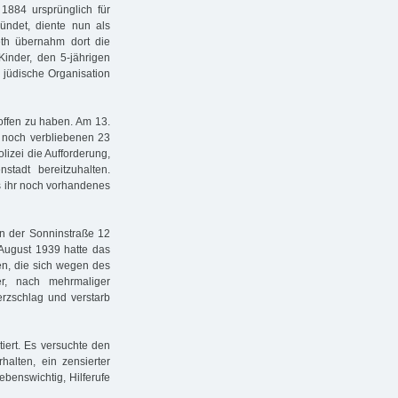
1884 ursprünglich für
ündet, diente nun als
eth übernahm dort die
Kinder, den 5-jährigen
 jüdische Organisation
roffen zu haben. Am 13.
en noch verbliebenen 23
lizei die Aufforderung,
stadt bereitzuhalten.
s ihr noch vorhandenes
in der Sonninstraße 12
m August 1939 hatte das
en, die sich wegen des
er, nach mehrmaliger
Herzschlag und verstarb
iert. Es versuchte den
alten, ein zensierter
ebenswichtig, Hilferufe