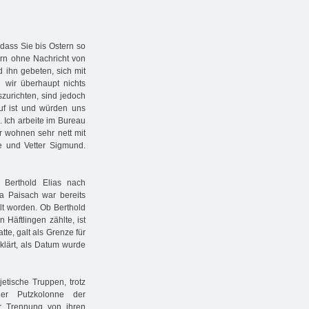
dass Sie bis Ostern so
ern ohne Nachricht von
 ihn gebeten, sich mit
wir überhaupt nichts
zurichten, sind jedoch
auf ist und würden uns
. Ich arbeite im Bureau
r wohnen sehr nett mit
e und Vetter Sigmund.
Berthold Elias nach
sa Paisach war bereits
lt worden. Ob Berthold
 Häftlingen zählte, ist
te, galt als Grenze für
rklärt, als Datum wurde
etische Truppen, trotz
ner Putzkolonne der
r Trennung von ihren